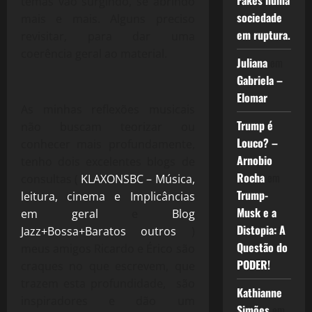
Fakes numa
temas vão surgindo, se abrindo
sociedade
mais e mais. Alguns preciso
em ruptura.
revisitar, para dar uma
coerência geral ao material.
Juliana
em
Gabriela –
Elomar
As minhas reflexões musicais
Trump é
não buscam teorizar ou
Louco? –
conhecer mais profundamente,
Arnobio
tenho dois excelentes blogs de
Rocha
em
consultas (
KLAXONSBC – Música,
Trump-
leitura, cinema e Implicâncias
Musk e a
em geral
e
Blog
Distopia: A
Jazz+Bossa+Baratos outros
)
Questão do
meus amigos Ricardo e Érico são
PODER!
craques no que escrevem, que
trazem esta profundidade, são
Kathianne
inspiradores e dão um
Simões
em