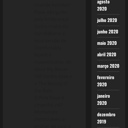
agosto
Grande Arnóbio!
2020
Puxa, obrigado
pela lembrança!
julho 2020
Gosto muito da
junho 2020
Dar Williams e
essa versão de
maio 2020
Comfortably
abril 2020
Numb é
maneiríssima, do
março 2020
disco My Better
Self (tenho esse e
fevereiro
o The Beauty of
2020
the Rain.
janeiro
O Pink Floyd é
2020
covardia, né?
Momentos
dezembro
memoráveis a
2019
encher de sons e