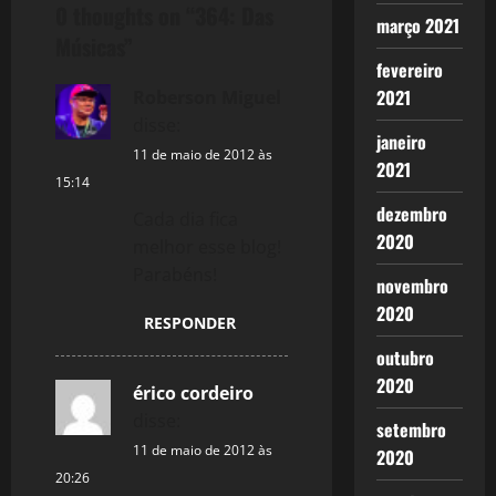
0 thoughts on “
364: Das
n
março 2021
Músicas
”
a
fevereiro
2021
Roberson Miguel
v
disse:
janeiro
i
11 de maio de 2012 às
2021
15:14
g
dezembro
Cada dia fica
2020
melhor esse blog!
a
Parabéns!
novembro
t
2020
RESPONDER
i
outubro
2020
o
érico cordeiro
disse:
setembro
n
11 de maio de 2012 às
2020
20:26