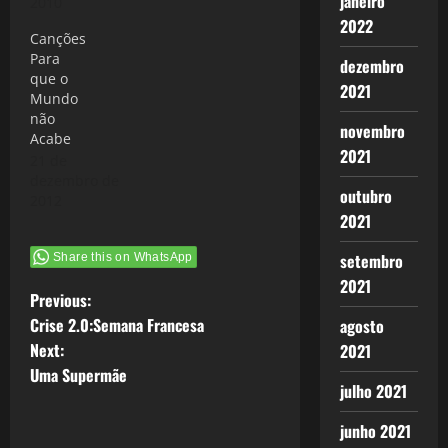
janeiro
álbum:
2010
Cantoria2(Kuarup1988),
2022
Canções
uma
Para
combinação
dezembro
que o
de belas
2021
Mundo
musicas e
não
interpretações
novembro
Acabe
destes aedos
2021
21 de
nordestinos
dezembro de
mais que
outubro
2012
Universais.
2021
Quanto mais
você se
setembro
Share this on WhatsApp
aproxima do
Universal seu
2021
P
Previous:
ethos local te
chama
Crise 2.0:Semana Francesa
agosto
o
ouvindo
Next:
2021
Elomar,
Uma Supermãe
s
Geraldo
julho 2021
Azevedo,
t
Xangai e…
junho 2021