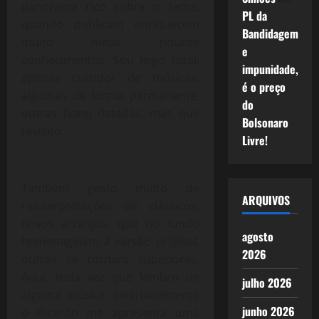
panorama rico sobre o tema,
PL da
quando publicam enriquecem
Bandidagem
muito meus poucos
e
conhecimentos. Sou leigo total,
impunidade,
apenas curtidor de músicas,
é o preço
algumas de forma permanente,
do
outras ficam datadas, mas que
Bolsonaro
revisito.
Livre!
Também gosto muito de
ARQUIVOS
reinterpretações de clássicos,
novos arranjos, que no fundo
agosto
homenageiam à versão original,
2026
outras se tornam superiores.
Aqui, toda vez que lembro de
julho 2026
alguma música, invariavelmente
junho 2026
o Ricardo me apresenta uma