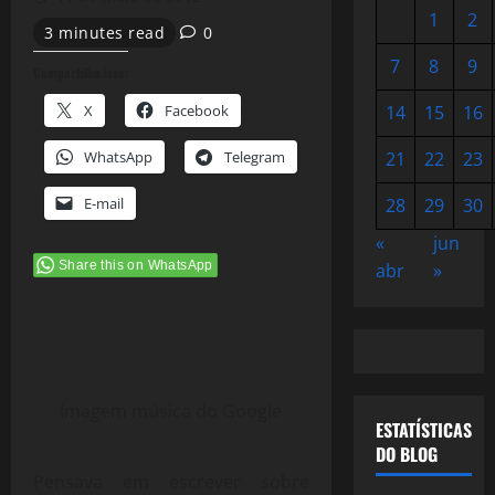
1
2
3 minutes read
0
7
8
9
Compartilhe isso:
X
Facebook
14
15
16
WhatsApp
Telegram
21
22
23
E-mail
28
29
30
«
jun
Share this on WhatsApp
abr
»
Imagem música do Google
ESTATÍSTICAS
DO BLOG
Pensava em escrever sobre