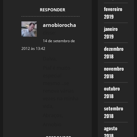
fevereiro
RESPONDER
2019
arnobiorocha
janeiro
disse:
2019
14 de setembro de
dezembro
2012 às 13:42
2018
Dalva,
Piaf é muito
novembro
especial
2018
mesmo…se
outubro
renova várias
2018
vezes na minha
vida,
setembro
Abraços,
2018
Arnobio
agosto
2018