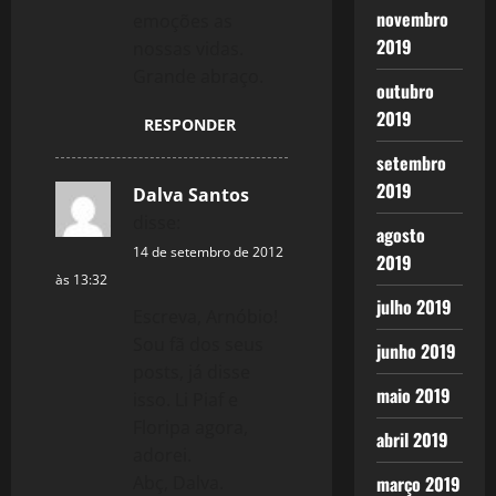
novembro
emoções as
2019
nossas vidas.
Grande abraço.
outubro
2019
RESPONDER
setembro
2019
Dalva Santos
disse:
agosto
14 de setembro de 2012
2019
às 13:32
julho 2019
Escreva, Arnóbio!
Sou fã dos seus
junho 2019
posts, já disse
maio 2019
isso. Li Piaf e
Floripa agora,
abril 2019
adorei.
Abç, Dalva.
março 2019