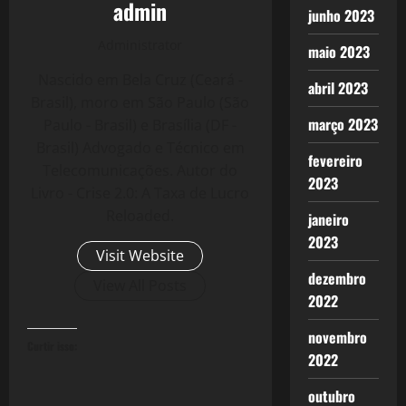
admin
junho 2023
Administrator
maio 2023
Nascido em Bela Cruz (Ceará -
abril 2023
Brasil), moro em São Paulo (São
março 2023
Paulo - Brasil) e Brasília (DF -
Brasil) Advogado e Técnico em
fevereiro
Telecomunicações. Autor do
2023
Livro - Crise 2.0: A Taxa de Lucro
Reloaded.
janeiro
2023
Visit Website
dezembro
View All Posts
2022
novembro
Curtir isso:
2022
outubro