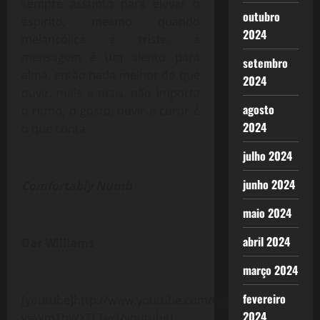
sempre assunto para elevar o
outubro
espírito, mesmo quando
2024
melancólica e triste, a
mensagem é um alento para
setembro
alma, então nada melhor do que
2024
ouvir, mais e mais, não importa
agosto
o ritmo, o gosto, ouvir e curtir é
2024
o que conta.
julho 2024
junho 2024
Comfortably Numb
:
maio 2024
abril 2024
Dar Williams
março 2024
fevereiro
[youtube]http://www.youtube.com/watch?
2024
v=WmTbWXTCFyc[/youtube]