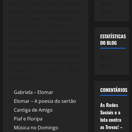
como a música torna meu dia
745.061
melhor, algumas vezes ouvindo,
cliques
outras apenas lembrando de
determinada melodia, ou
trechos de letras, as constantes
ESTATÍSTICAS
inspirações que delas tiro. Mas
DO BLOG
aí fui pesquisar nos meus posts
descobri que tenho uma grande
745.061
quantidade de escritos que a
cliques
música é o centro, alguns
exemplos:
COMENTÁRIOS
Gabriela – Elomar
Elomar – A poesia do sertão
As Redes
Cantiga de Amigo
Sociais e a
Piaf e Floripa
luta contra
as Trevas! –
Música no Domingo