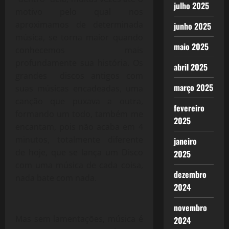
julho 2025
motivo pelo qual nos
aproximamos de determinada
junho 2025
música, se torna maior quando
maio 2025
conhecemos mais
profundamente sua história. Os
abril 2025
grandes discos antigos com
março 2025
suas músicas encadeadas, uma
canção que puxava a outra,
fevereiro
formando um todo, também me
2025
encantam, pois não acaba em 4
minutos, totalmente diferente
janeiro
de hoje, que se lança um Disco
2025
com uma música de cada coisa,
dezembro
nada bate com nada.
2024
novembro
Mas sem lamentações, música é
2024