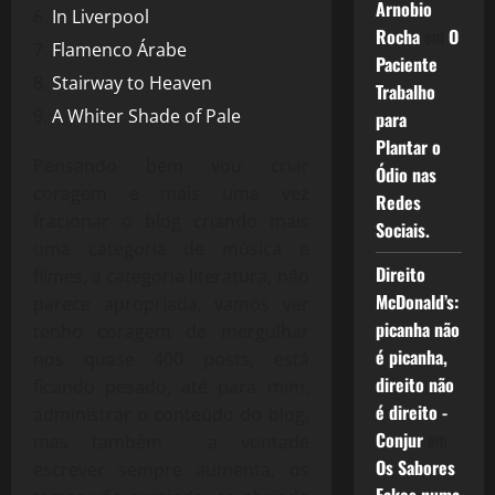
Arnobio
In Liverpool
Rocha
em
O
Flamenco Árabe
Paciente
Stairway to Heaven
Trabalho
A Whiter Shade of Pale
para
Plantar o
Pensando bem vou criar
Ódio nas
coragem e mais uma vez
Redes
fracionar o blog criando mais
Sociais.
uma categoria de música e
Direito
filmes, a categoria literatura, não
McDonald’s:
parece apropriada, vamos ver
picanha não
tenho coragem de mergulhar
é picanha,
nos quase 400 posts, está
direito não
ficando pesado, até para mim,
é direito -
administrar o conteúdo do blog,
Conjur
em
mas também a vontade
Os Sabores
escrever sempre aumenta, os