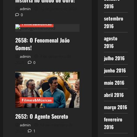
história no Globo de Ouro!
2016
admin
12 de janeiro de 2026
0
setembro
Filmes&Músicas
2016
agosto
2658: O Fenomenal João
2016
Gomes!
admin
7 de dezembro de
julho 2016
2025
0
junho 2016
maio 2016
abril 2016
Filmes&Músicas
março 2016
2652: O Agente Secreto
fevereiro
admin
12 de novembro de
2016
2025
1