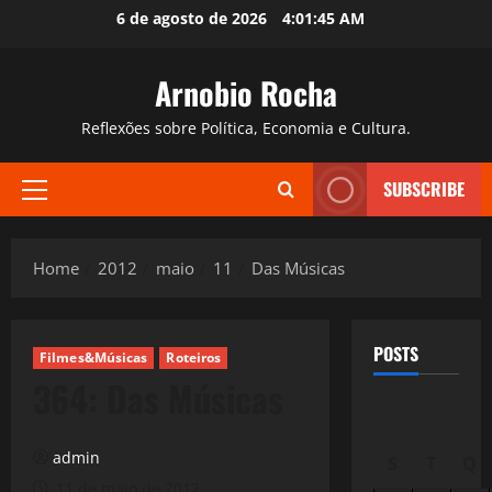
Skip
6 de agosto de 2026
4:01:46 AM
to
content
Arnobio Rocha
Reflexões sobre Política, Economia e Cultura.
SUBSCRIBE
Primary
Menu
Home
2012
maio
11
Das Músicas
POSTS
Filmes&Músicas
Roteiros
364: Das Músicas
admin
S
T
Q
11 de maio de 2012