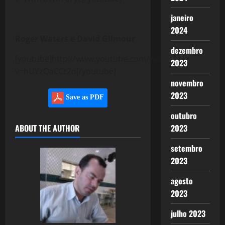
janeiro
2024
Roger Waters e David Gilmour
dezembro
[youtube]http://www.youtube.com/watch?
2023
v=hUYzQaCCt2o[/youtube]
novembro
2023
Save as PDF
outubro
ABOUT THE AUTHOR
2023
setembro
2023
agosto
2023
julho 2023