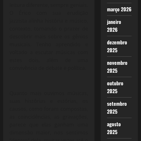
leitura diferente, sempre geniais.
março 2026
O Érico com sua erudição
jazzista alinha história e músico,
janeiro
contexto, tornando o prazer de
2026
descobrir mais sobre os gênios
dezembro
musicais. Tenho aprendido e
2025
voltado a escutar músicas com
estes dois, além de uma
novembro
convivência de debate e política.
2025
outubro
2025
Quanto mais ouvimos músicas,
suas histórias e estórias, os
setembro
causos, como foram compostas,
2025
as coincidências, as gravações,
agosto
parece que elas ganham uma
2025
dimensão maior, nos sentimos
“dentro” dela, muitas vezes até o