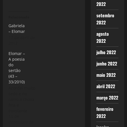
2022
setembro
Relacionado
2022
Gabriela
– Elomar
agosto
17 de abril de
2022
2012
julho 2022
Elomar –
A poesia
junho 2022
do
sertão
maio 2022
(43 –
33/2010)
abril 2022
Acordei muito
cedo e no
março 2022
carro a chuva
fina e
fevereiro
constante
2022
distrai, O cd
15 de
rola o grande
dezembro de