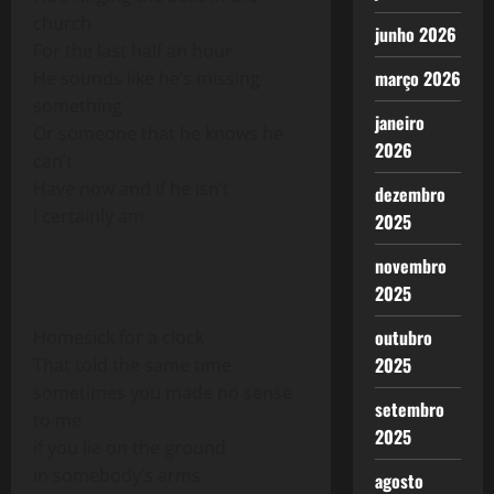
church
junho 2026
For the last half an hour
março 2026
He sounds like he’s missing
something
janeiro
Or someone that he knows he
2026
can’t
Have now and if he isn’t
dezembro
I certainly am
2025
novembro
2025
outubro
Homesick for a clock
2025
That told the same time
sometimes you made no sense
setembro
to me
2025
if you lie on the ground
in somebody’s arms
agosto