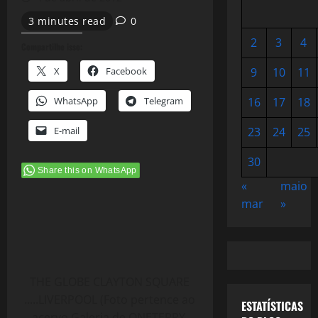
3 minutes read
0
2
3
4
Compartilhe isso:
X
Facebook
9
10
11
WhatsApp
Telegram
16
17
18
E-mail
23
24
25
30
Share this on WhatsApp
«
maio
mar
»
THE GLOBE CLAYTON SQUARE
.....LIVERPOOL (Foto pertence ao
ESTATÍSTICAS
acervo Galeria de ONETERRY.