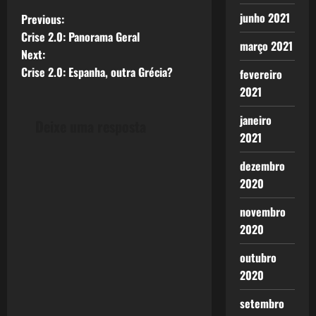
P
junho 2021
Previous:
Crise 2.0: Panorama Geral
março 2021
o
Next:
Crise 2.0: Espanha, outra Grécia?
fevereiro
s
2021
t
janeiro
Deixe uma resposta
n
2021
a
dezembro
2020
v
novembro
i
2020
g
outubro
2020
a
setembro