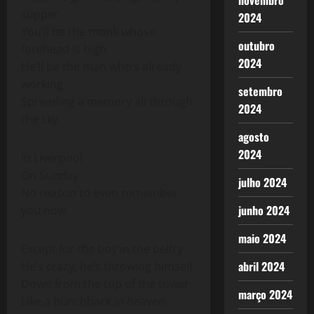
novembro
supper
2024
You’ll be the monk whose
outubro
forehead is high
2024
He’ll be the man who’s already
working
setembro
Spreading a memory all through
2024
the sky
agosto
2024
In Liverpool
On Sunday
julho 2024
No reason to even remember
junho 2024
you now
maio 2024
Except for the boy in the belfry
abril 2024
He’s crazy, he’s throwing himself
Down from the top of the tower
março 2024
Like a hunchback in heaven