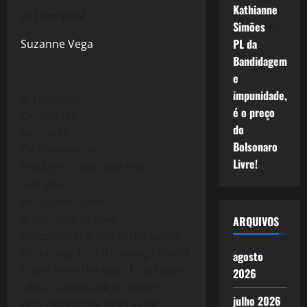
Kathianne
In Liverpool
Simões
em
PL da
Suzanne Vega
Bandidagem
e
impunidade,
In Liverpool
é o preço
On Sunday
do
No traffic
Bolsonaro
On the avenue
Livre!
The light is pale and thin
Like you
No sound, down
In this part of town
ARQUIVOS
Except for the boy in the belfry
He’s crazy, he’s throwing himself
agosto
Down from the top of the tower
2026
Like a hunchback in heaven
julho 2026
He’s ringing the bells in the