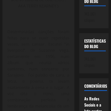
DO BLOG
AKA TERRY KEARNEY )
745.061
cliques
Determinadas canções foram
feitas para se ouvir repetidas
ESTATÍSTICAS
vezes, sem cansar. Escutei “in
DO BLOG
liverpool”, de Suzanne Vega,
certamente em 1996, num
745.061
álbum que reunia vários
cliques
cantores, num concerto por
Sarajevo. Foi paixão de cara, a
letra, o poema, te levam
COMENTÁRIOS
exatamente à cena e o lugar. A
voz dita o ritmo, uma
As Redes
combinação perfeita. A
Sociais e a
lembrança da melancolia de um