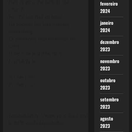
He’s ringing the bells in the
fevereiro
church
2024
For the last half an hour
janeiro
He sounds like he’s missing
2024
something
Or someone that he knows he
dezembro
can’t
2023
Have now and if he isn’t
novembro
I certainly am
2023
In Liverpool
outubro
In Liverpool
2023
setembro
2023
[youtube]http://www.youtube.com/watch?
agosto
v=0df0racc3vk[/youtube]
2023