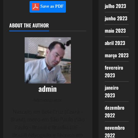
julho 2023
Save as PDF
junho 2023
ABOUT THE AUTHOR
maio 2023
abril 2023
março 2023
fevereiro
2023
admin
janeiro
2023
Administrator
dezembro
Nascido em Bela Cruz (Ceará -
2022
Brasil), moro em São Paulo (São
Paulo - Brasil) e Brasília (DF -
novembro
Brasil) Advogado e Técnico em
2022