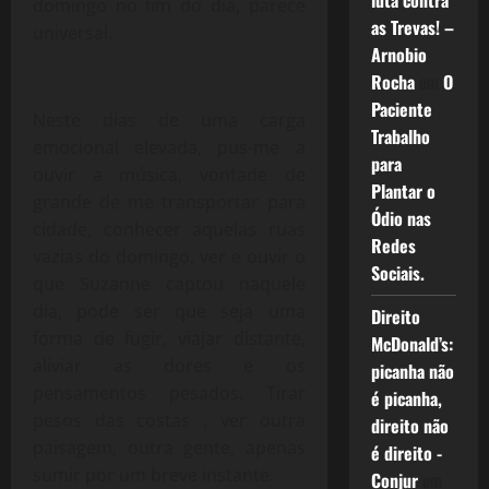
luta contra
domingo no fim do dia, parece
as Trevas! –
universal.
Arnobio
Rocha
em
O
Paciente
Neste dias de uma carga
Trabalho
emocional elevada, pus-me a
para
ouvir a música, vontade de
Plantar o
grande de me transportar para
Ódio nas
cidade, conhecer aquelas ruas
Redes
vazias do domingo, ver e ouvir o
Sociais.
que Suzanne captou naquele
dia, pode ser que seja uma
Direito
forma de fugir, viajar distante,
McDonald’s:
aliviar as dores e os
picanha não
pensamentos pesados. Tirar
é picanha,
pesos das costas , ver outra
direito não
paisagem, outra gente, apenas
é direito -
sumir por um breve instante.
Conjur
em