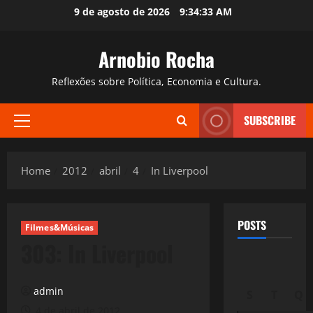
Skip
9 de agosto de 2026
9:34:34 AM
to
content
Arnobio Rocha
Reflexões sobre Política, Economia e Cultura.
SUBSCRIBE
Primary
Menu
Home
2012
abril
4
In Liverpool
POSTS
Filmes&Músicas
303: In Liverpool
admin
S
T
Q
4 de abril de 2012