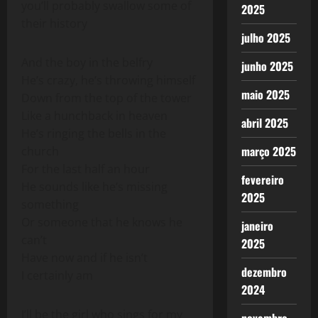
you’ll probably swallow some of
2025
their history
julho 2025
And the boy in the belfry
junho 2025
He’s crazy, he’s throwing himself
maio 2025
Down from the top of the tower
Like a hunchback in heaven
abril 2025
He’s ringing the bells in the
março 2025
church
For the last half an hour
fevereiro
He sounds like he’s missing
2025
something
Or someone that he knows he
janeiro
can’t
2025
Have now and if he isn’t
dezembro
I certainly am
2024
I’ll be the girl who sings for my