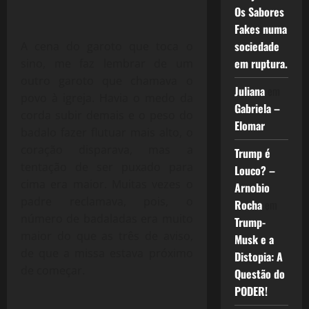
Os Sabores
Fakes numa
sociedade
A cena do garoto que toca o
em ruptura.
sino, me faz lembrar de um
outro garoto que chamava o
Juliana
em
povo à igreja. Havia o medo da
Gabriela –
corda subir demais e o peso do
Elomar
badalo fazer flutuar mais alto, o
coração disparava, mas a
Trump é
tentação de ser puxado para
Louco? –
cima era maior. Muitas vezes o
Arnobio
padre reclamava, pois, o
Rocha
em
número de badaladas era muito
Trump-
maior do que as três de aviso,
Musk e a
de que a missa estava próximo
Distopia: A
de começar.
Questão do
PODER!