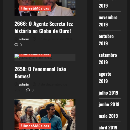
2019
Filmes&Músicas
novembro
2666: O Agente Secreto fez
2019
história no Globo de Ouro!
outubro
admin
12 de janeiro de 2026
2019
0
Filmes&Músicas
setembro
2019
2658: O Fenomenal João
agosto
Gomes!
2019
admin
7 de dezembro de
2025
0
julho 2019
junho 2019
maio 2019
Filmes&Músicas
abril 2019