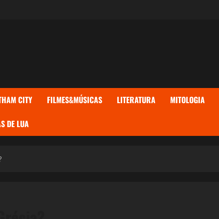
THAM CITY
FILMES&MÚSICAS
LITERATURA
MITOLOGIA
S DE LUA
?
Grécia?