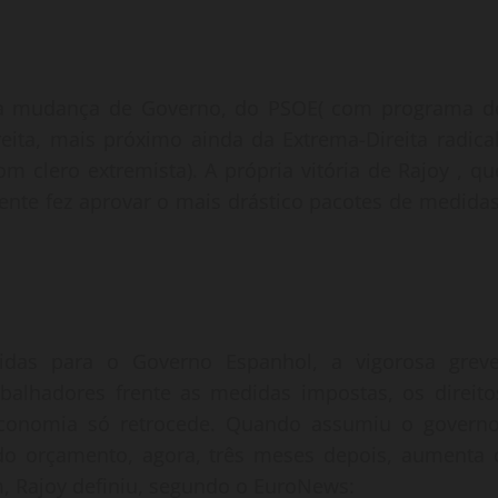
, a mudança de Governo, do PSOE( com programa d
eita, mais próximo ainda da Extrema-Direita radical
om clero extremista). A própria vitória de Rajoy , qu
nte fez aprovar o mais drástico pacotes de medidas
idas para o Governo Espanhol, a vigorosa greve
balhadores frente as medidas impostas, os direito
conomia só retrocede. Quando assumiu o governo
 do orçamento, agora, três meses depois, aumenta 
im, Rajoy definiu, segundo o EuroNews: