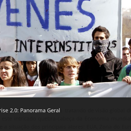
rise 2.0: Panorama Geral
) tratando de visão global d
 este intricado quebra-cabeça da Economia mundial
 e a situação dos principais atores: EUA, Zona do Eur