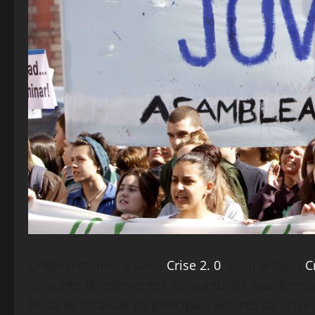
Ontem retomei a série
Crise 2. 0
, num artigo (
C
conjunto de elementos conjunturais que forma
Busquei localizar os principais vetores da Crise