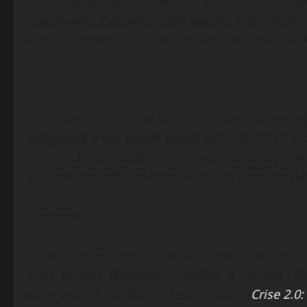
“A tendência agora é que as baterias se volte
claudicante Espanha, estes países, que saíram 
centro, numa repetição da crise do ano passado.
“A Espanha continua sendo fonte de alta pre
estagnada e em queda desde início de 2011, pi
população espanhola vive em situação d
desenvolvimento, mas impensáveis para um país
E ontem:
Espanha aprovou todo o pacote radical de ajus
com muitos distúrbios, prisões e feridos.
emergencial de 200 bilhões de Euros. (
Crise 2.0