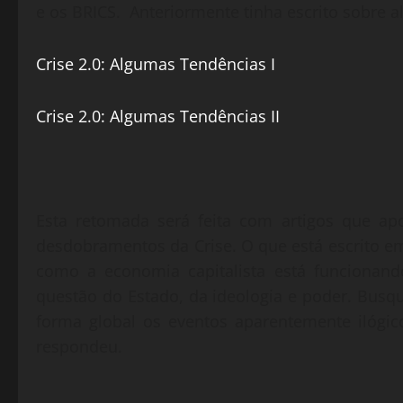
e os BRICS. Anteriormente tinha escrito sobre a
Crise 2.0: Algumas Tendências I
Crise 2.0: Algumas Tendências II
Esta retomada será feita com artigos que ap
desdobramentos da Crise. O que está escrito em
como a economia capitalista está funcionand
questão do Estado, da ideologia e poder. Busqu
forma global os eventos aparentemente ilógic
respondeu.