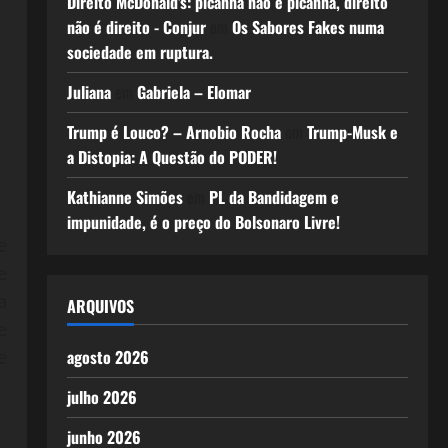
Direito McDonald’s: picanha não é picanha, direito
não é direito - Conjur
em
Os Sabores Fakes numa
sociedade em ruptura.
Juliana
em
Gabriela – Elomar
Trump é Louco? – Arnobio Rocha
em
Trump-Musk e
a Distopia: A Questão do PODER!
Kathianne Simões
em
PL da Bandidagem e
impunidade, é o preço do Bolsonaro Livre!
e
e
a
ARQUIVOS
e
agosto 2026
e
julho 2026
junho 2026