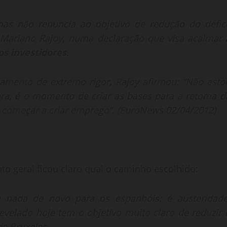
mas não renuncia ao objetivo de redução do défic
o Mariano Rajoy, numa declaração que visa acalmar 
os investidores
.
amento de extremo rigor, Rajoy afirmou: “Não esto
ora, é o momento de criar as bases para a retoma d
começar a criar emprego”. (EuroNews 02/04/2012)
to geral ficou claro qual o caminho escolhido:
 nada de novo para os espanhóis: é austeridade
velado hoje tem o objetivo muito claro de reduzir 
de Bruxelas.