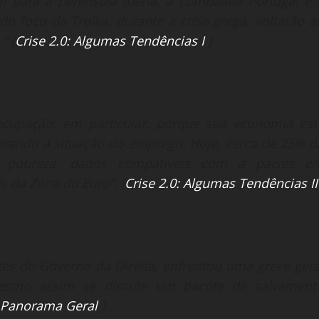
m para a península Ibéria, a combalida Portugal e 
do foco da Troika, durante a crise grega, voltarão a
” (
Crise 2.0: Algumas Tendências I
)
ocupação, em particular, porque sua economia est
orando a situação do emprego. Hoje, cerca de 25% d
e pobreza, dados compatíveis com a países e
 da Zona do Euro”. (
Crise 2.0: Algumas Tendências II
tes do Governo da Direita, enfrentou uma greve gera
 Mesmo assim se discute um pacote de salvament
: Panorama Geral
)