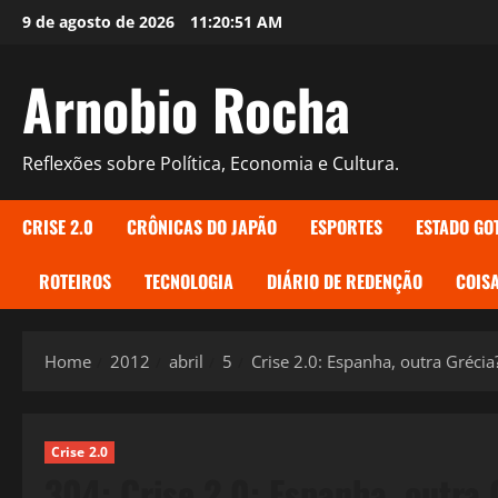
Skip
9 de agosto de 2026
11:20:52 AM
to
content
Arnobio Rocha
Reflexões sobre Política, Economia e Cultura.
CRISE 2.0
CRÔNICAS DO JAPÃO
ESPORTES
ESTADO GO
ROTEIROS
TECNOLOGIA
DIÁRIO DE REDENÇÃO
COISA
Home
2012
abril
5
Crise 2.0: Espanha, outra Grécia
Crise 2.0
304: Crise 2.0: Espanha, outra 