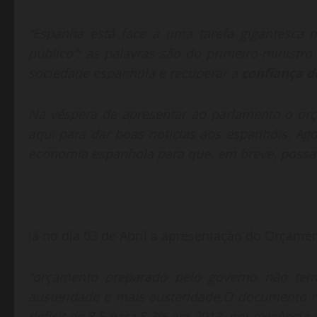
“Espanha está face a uma tarefa gigantesca 
público”: as palavras são do primeiro-ministr
sociedade espanhola e recuperar a
confiança d
Na véspera de apresentar ao parlamento o orç
aqui para dar boas notícias aos espanhóis. Ag
economia espanhola para que, em breve, possa 
Já no dia 03 de Abril a apresentação do Orçamen
“orçamento preparado pelo governo não tem
austeridade e mais austeridade.
O documento re
deficit de 8,5 para 5,3% em 2012, por exigência 