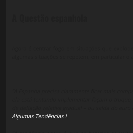
A Questão espanhola
Agora é centrar fogo em situações que explo
algumas situações se repetem, em particular o 
“A Espanha precisa claramente ficar mais compe
ela está tentando implementar façam o truque, 
de deflação relativa gradual – ou saída do euro
Algumas Tendências I
)