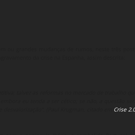
dem ou grandes mudanças de rumos, neste três post
agravamento da crise na Espanha, assim descrita:
titiva; talvez as reformas no mercado de trabalho qu
embora eu tenda a ser cético; se não, a questão ser
 e desvalorização”. (Paul Krugman, citado em
Crise 2.0