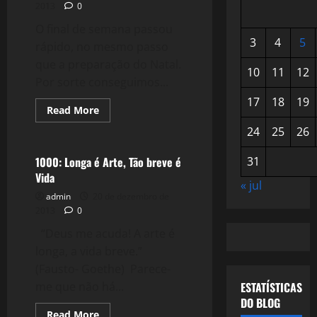
2013
0
O final de semana passou
3
4
5
rápido, no mesmo passo
que a preparação do Natal.
10
11
12
Por sorte conseguimos...
17
18
19
Read
Read More
more
Filmes&Músicas
about
24
25
26
1001:
Celebrar
Amig@s
1000: Longa é Arte, Tão breve é
31
Vida
« jul
admin
20 de dezembro de
2013
0
“Deus me acuda! A arte é
longa, a vida breve.”
(Fausto- Goethe) Parece-
me que não há...
ESTATÍSTICAS
DO BLOG
Read
Read More