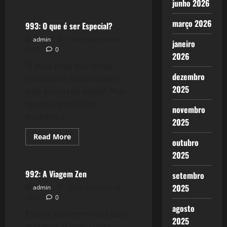
junho 2026
about
994:
As
março 2026
Divas
993: O que é ser Especial?
do
Jazz
admin
13 de dezembro de
janeiro
2013
0
2026
"É essa idéia que torna
dezembro
verdadeira calamidade a
2025
vida assim tão longa! Pois
quem suportaria o
novembro
escárnio...
2025
Read
Read More
outubro
more
Reflexões
about
2025
993:
O
que
992: A Viagem Zen
setembro
é
ser
2025
admin
12 de dezembro de
Especial?
2013
0
agosto
Estava aqui sem nada para
2025
escrever, dando como