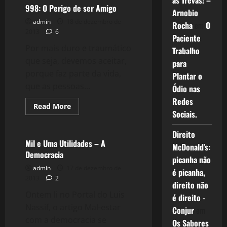
as Trevas! –
A
998: O Perigo de ser Amigo
Arnobio
Beleza
e
admin
18 de dezembro de
Rocha
em
O
a
2013
6
Brevidade
Paciente
da
Por mais duro e traumático
Vida
Trabalho
que seja, devemos aceitar,
para
porque faz parte da vida,
Plantar o
que as pessoas...
Ódio nas
Redes
Read
Read More
Sociais.
more
Crise 2.0
about
998:
Direito
O
Perigo
Mil e Uma Utilidades – A
McDonald’s:
de
Democracia
ser
picanha não
Amigo
admin
17 de dezembro de
é picanha,
2013
2
direito não
Ontem li no Portal do Luis
é direito -
Nassif, o artigo Mal-estar
Conjur
em
com a democracia se
Os Sabores