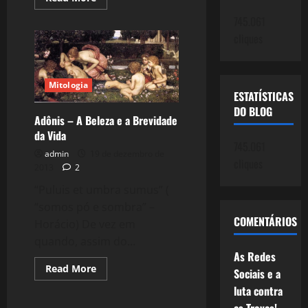
more
about
745.061
1000:
Longa
cliques
é
Arte,
Tão
breve
é
Mitologia
Vida
ESTATÍSTICAS
DO BLOG
Adônis – A Beleza e a Brevidade
da Vida
745.061
admin
19 de dezembro de
cliques
2013
2
“Puluis et umbra sumus” (
“somos pó e sombra” –
COMENTÁRIOS
Horácio) De vez em
quando, assim do...
As Redes
Read
Read More
Sociais e a
more
Reflexões
about
luta contra
Adônis
–