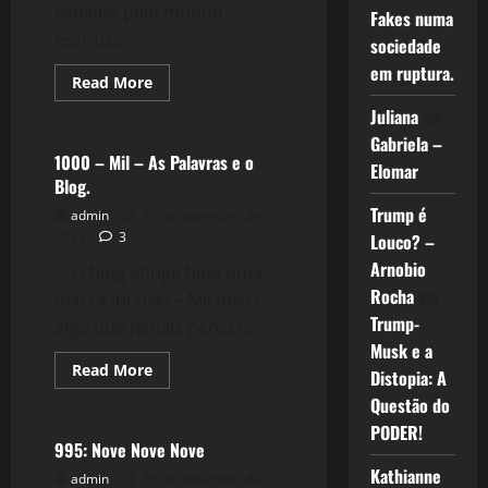
espalha pelo mundo,
Fakes numa
escrito...
sociedade
em ruptura.
Read
Read More
more
Tecnologia
about
Juliana
em
Mil
Gabriela –
e
Uma
1000 – Mil – As Palavras e o
Elomar
Utilidades
Blog.
–
A
Trump é
admin
16 de dezembro de
Democracia
2013
3
Louco? –
Arnobio
O blog atinge hoje uma
Rocha
em
marca incrível – Mil posts –
Trump-
algo que jamais pensei...
Musk e a
Read
Read More
Distopia: A
more
Esportes
about
Questão do
1000
PODER!
–
Mil
995: Nove Nove Nove
–
Kathianne
As
admin
16 de dezembro de