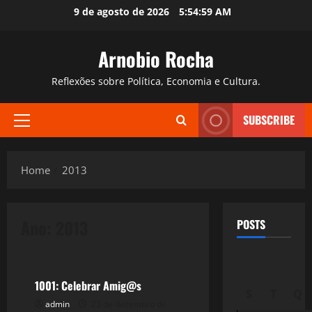
Skip
9 de agosto de 2026
5:55:00 AM
to
content
Arnobio Rocha
Reflexões sobre Política, Economia e Cultura.
SUBSCRIBE
Primary
Menu
Home
2013
Ano:
2013
POSTS
Reflexões
1001: Celebrar Amig@s
S
T
Q
admin
23 de dezembro de