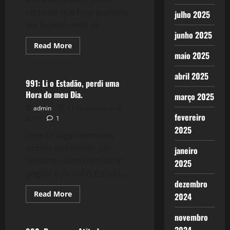
certo de que hoje passaria
julho 2025
em branco, mas de...
junho 2025
Read
Read More
more
maio 2025
Política
about
992:
A
abril 2025
Viagem
991: Li o Estadão, perdi uma
Zen
Hora do meu Dia.
março 2025
admin
11 de dezembro de
fevereiro
2013
1
2025
Hoje fiz algo incomum,
depois de receber por
janeiro
semanas, sem nem abrir,
2025
peguei o jornal O Estado...
dezembro
Read
Read More
2024
more
Reflexões
about
991:
novembro
Li
o