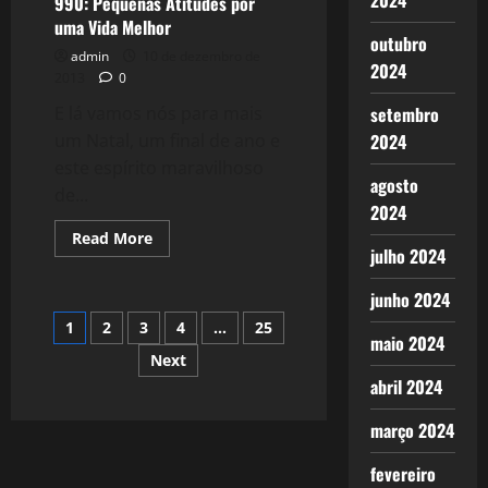
2024
990: Pequenas Atitudes por
Estadão,
uma Vida Melhor
perdi
outubro
uma
admin
10 de dezembro de
Hora
2024
do
2013
0
meu
Dia.
setembro
E lá vamos nós para mais
2024
um Natal, um final de ano e
este espírito maravilhoso
agosto
de...
2024
Read
Read More
more
julho 2024
about
990:
junho 2024
Pequenas
Atitudes
Paginação
1
2
3
4
…
25
por
maio 2024
uma
Vida
Next
de
Melhor
abril 2024
posts
março 2024
fevereiro