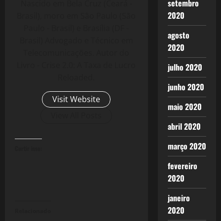
setembro
Nascido em Bela Cruz (Ceará -
2020
Brasil), moro em São Paulo (São
Paulo - Brasil) e Brasília (DF -
agosto
Brasil) Advogado e Técnico em
2020
Telecomunicações. Autor do
Livro - Crise 2.0: A Taxa de Lucro
julho 2020
Reloaded.
junho 2020
Visit Website
maio 2020
View All Posts
abril 2020
março 2020
Curtir isso:
fevereiro
2020
janeiro
2020
Relacionado