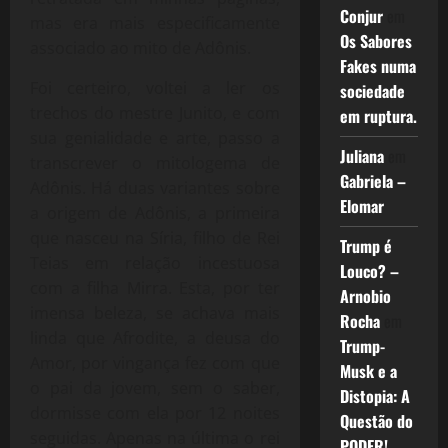
Conjur
em
mas era mais especificamente
Os Sabores
associado ao mito de Adônis.
Fakes numa
Foi certeiro, voltei a ler os
sociedade
trechos do mestre Junito, e com
em ruptura.
sua genialidade e arte, passo a
Juliana
em
transcrever o mitologema de
Gabriela –
Adônis. Há duas variantes sobre
Elomar
a origem de Adônis, a primeira
que nasceu na Síria, filho de Rei
Trump é
Teias em relação incestuosa
Louco? –
com a filha Mirra. Esta, por ter
Arnobio
imensa beleza, se achava mais
Rocha
em
linda que Afrodite, a deusa do
Trump-
Amor, por vingança fez com que
Musk e a
o pai da jovem, sem o saber,
Distopia: A
dormisse com ela por 12 noites
Questão do
seguidas. Apenas na última o rei
PODER!