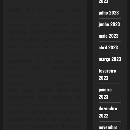
2023
Junito fala ainda que
“para
julho 2023
perpetuar a memória de seu
junho 2023
grande amor oriental, que
Afrodite instituiu na Síria uma
maio 2023
festa fúnebre, que as mulheres
celebravam anualmente, na
abril 2023
entrada da primavera. Para
março 2023
simbolizar “o tão pouco” que
viveu Adônis, plantavam-se
fevereiro
mudas de roseiras em vasos e
2023
caixotes e regavam-nas
janeiro
com água morna, para que
2023
crescessem mais depressa. Tal
artifício fazia que as roseiras
dezembro
rapidamente se desenvolvessem
2022
e dessem flores, as quais, no
entanto, rapidamente feneciam.
novembro