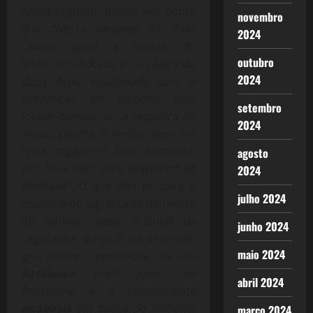
Ainda segundo Junito, nos conta
novembro
que
“Nesta variante há duas
2024
causas para a morte do
outubro
lindíssimo Adônis: ou a cólera do
2024
deus Ares, enciumado com a
predileção de Afrodite pelo
setembro
jovem oriental ou a vingança de
2024
Apoio contra a deusa, que lhe
teria cegado o filho Erimanto,
agosto
por tê-la visto nua, enquanto se
2024
banhava”.
O que não mudará a
julho 2024
essência do significado da morte
de Adônis
“deus oriental da
junho 2024
vegetação, do ciclo da semente,
maio 2024
que morre e ressuscita, daí sua
katábasis
para junto de
abril 2024
Perséfone e a conseqüente
anábasis
em busca de Afrodite,
março 2024