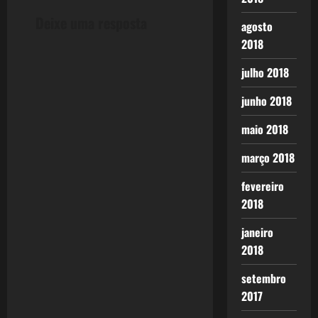
Deixe uma resposta
i
agosto
2018
o
julho 2018
n
junho 2018
maio 2018
março 2018
fevereiro
2018
janeiro
2018
setembro
2017