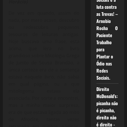
Horácio)
luta contra
De vez em quando, assim do
as Trevas! –
nada, por mero acaso, descubro
Arnobio
ou redescubro pequenos
Rocha
em
O
tesouros de leituras antigas.
Paciente
Hoje buscava uma frase, esta
Trabalho
acima, que lera no livro
para
grandioso sobre Mitologia Grega
Plantar o
de Junito de Sousa Brandão, a
Ódio nas
única certeza era de a sentença
Redes
estava naquele livro, não sabia
Sociais.
em qual página, ou a que
Direito
mitologema estava ela
McDonald’s:
associada. Por sorte a encontrei,
picanha não
mas a minha maior surpresa,
é picanha,
era de que estava ligada ao mito
direito não
de Afrodite, tantas vezes
é direito -
retratada em minhas páginas,