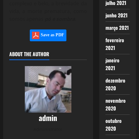
julho 2021
complexo e belo, a brevidade da
vida, a morte prematura, como
junho 2021
somos apenas
pó e sombra
.
março 2021
Save as PDF
fevereiro
2021
ABOUT THE AUTHOR
janeiro
2021
dezembro
2020
novembro
2020
admin
outubro
2020
Administrator