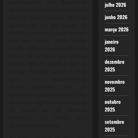
permaneceria com Perséfone,
julho 2026
os meses restante ele seria livre
junho 2026
para ir onde quisesse. Afrodite
apaixonada por ele, usava de
março 2026
artifício para que ficasse com ela
por oito meses. Ainda muito
janeiro
jovem, Adônis, foi vitimado pela
2026
cólera de Ártemis, que lançou
dezembro
contra ele um javali e este o
2025
matou. Afrodite pediu a Zeus
que o transformasse
novembro
numa anêmona, flor da
2025
primavera, que era branca, mas
outubro
devido às lágrimas (ou sangue)
2025
da deusa ela se tornava
vermelha, mas morria com
setembro
quatro meses de vida.
2025
Na outra variação do mito, nos