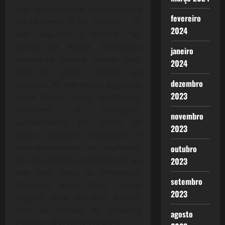
era solenemente comemorada
fevereiro
no Ocidente e no Oriente”
. O
2024
que, segundo o mestre,
“Na
Grécia da época helenística
janeiro
deitava-se Adônis morto num
2024
leito de prata, coberto de
dezembro
púrpura. As oferendas sagradas
2023
eram frutas, rosas, anêmonas,
perfumes e folhagens,
novembro
apresentados em cestas de
2023
prata. Gritavam, soluçavam e
descabelavam-se as mulheres.
outubro
No dia seguinte, atiravam-no ao
2023
mar com todas as oferendas.
setembro
Ecoavam, dessa feita, cantos
2023
alegres, uma vez que Adônis,
com as chuvas da próxima
agosto
estação, deveria ressuscitar”.