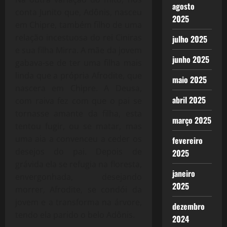
agosto
conta Junito que, Adônis, nasceu
2025
em Chipre, também filho de uma
relação incestuosa do rei Ciniras
julho 2025
e sua filha Mirra. A mãe da jovem
junho 2025
gabava-se de ter uma filha mais
linda que a própria Afrodite, que
maio 2025
nascera em Chipre. A Deusa,
abril 2025
com raiva fez com que o pai se
tornasse amante da filha, esta
março 2025
tentou fugir, ou se matar, mas
uma aia a convenceu a ceder os
fevereiro
desejos do pai. Depois de
2025
grávida ela se refugia na floresta,
janeiro
envergonhada, desejando
2025
morrer, Afrodite, se condói da
jovem e a transforma na árvore,
dezembro
tendo ela parido o belo Adônis.
2024