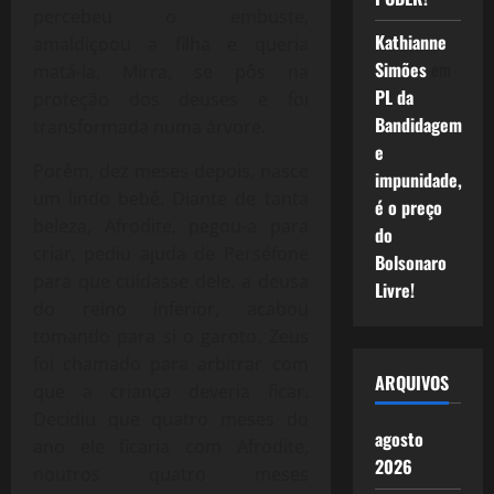
percebeu o embuste,
Kathianne
amaldiçoou a filha e queria
Simões
em
matá-la, Mirra, se pôs na
PL da
proteção dos deuses e foi
Bandidagem
transformada numa árvore.
e
Porém, dez meses depois, nasce
impunidade,
um lindo bebê. Diante de tanta
é o preço
beleza, Afrodite, pegou-a para
do
criar, pediu ajuda de Perséfone
Bolsonaro
para que cuidasse dele, a deusa
Livre!
do reino inferior, acabou
tomando para si o garoto. Zeus
foi chamado para arbitrar com
ARQUIVOS
que a criança deveria ficar.
Decidiu que quatro meses do
agosto
ano ele ficaria com Afrodite,
2026
noutros quatro meses