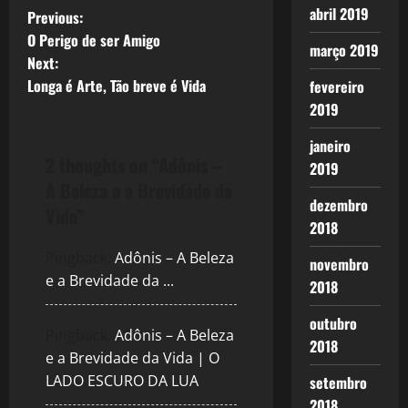
abril 2019
P
Previous:
O Perigo de ser Amigo
março 2019
o
Next:
Longa é Arte, Tão breve é Vida
fevereiro
s
2019
t
janeiro
2 thoughts on “
Adônis –
n
2019
A Beleza e a Brevidade da
dezembro
a
Vida
”
2018
v
Pingback:
Adônis – A Beleza
novembro
e a Brevidade da ...
i
2018
g
outubro
Pingback:
Adônis – A Beleza
2018
a
e a Brevidade da Vida | O
LADO ESCURO DA LUA
setembro
t
2018