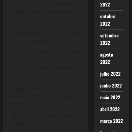
Eram os célebres
Jardins de
2022
Adônis
, cuja desventura era
outubro
solenemente celebrada com
2022
grandes procissões e
lamentações rituais pelas
setembro
mulheres da Síria”.
2022
Por fim, Junito se lembra
agosto
de
“Ricardo Reis, o gigantesco
2022
Fernando Pessoa, perseguido
julho 2022
pela brevidade da vida e pela
lembrança do puluis et umbra
junho 2022
sumus (somos pó e sombra) de
Horácio, recordou os
Jardins de
maio 2022
Adônis
:
abril 2022
“
“As rosas amo dos jardins de
março 2022
Adônis,
Essas volucres amo, Lídia,