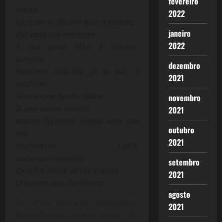
fevereiro
rosas,
2022
Que em o dia em que nascem,
janeiro
Em esse dia morrem.
2022
A luz para elas é eterna,
porque
dezembro
Nascem nascido já o sol, e
2021
acabam
Antes que Apolo deixe
novembro
O seu curso visível.
2021
Assim façamos nossa vida um
outubro
dia,
2021
Inscientes, Lídia,
voluntariamente
setembro
Que há noite antes e após
2021
O pouco que duramos”.
agosto
De uma pequena lembrança,
2021
desemboquei numa tema tão