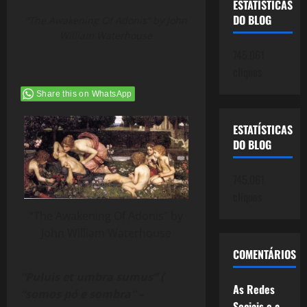
ESTATÍSTICAS
DO BLOG
“The Awakening Of Adonis” by John
William Waterhouse
745.061
cliques
Share this on WhatsApp
ESTATÍSTICAS
DO BLOG
745.061
cliques
“The Awakening Of Adonis” by
John William Waterhouse
COMENTÁRIOS
“Puluis et umbra sumus” (
As Redes
“somos pó e sombra” –
Sociais e a