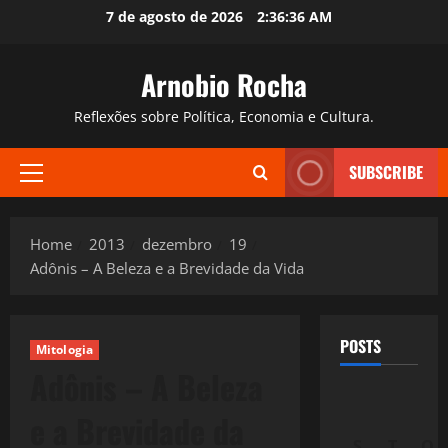
Skip
7 de agosto de 2026
2:36:37 AM
to
content
Arnobio Rocha
Reflexões sobre Política, Economia e Cultura.
SUBSCRIBE
Primary
Menu
Home
2013
dezembro
19
Adônis – A Beleza e a Brevidade da Vida
POSTS
Mitologia
Adônis – A Beleza
e a Brevidade da
S
T
Q