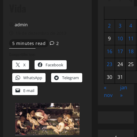
Vida
admin
2
3
4
19 de dezembro de 2013
9
10
11
5 minutes read
2
16
17
18
Compartilhe isso:
23
24
25
X
Facebook
30
31
WhatsApp
Telegram
«
jan
E-mail
nov
»