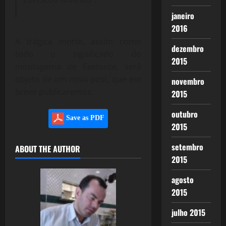
janeiro
2016
A trágica morte, assim como
dezembro
todo o significado do
2015
mitologema de Faetonte, será
objeto de um novo post, que em
novembro
breve publicaremos.
2015
outubro
Save as PDF
2015
setembro
ABOUT THE AUTHOR
2015
agosto
2015
julho 2015