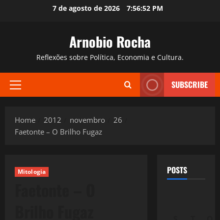
Skip
7 de agosto de 2026
7:56:54 PM
to
content
Arnobio Rocha
Reflexões sobre Política, Economia e Cultura.
SUBSCRIBE
Primary
Menu
Home
2012
novembro
26
Faetonte – O Brilho Fugaz
POSTS
Mitologia
Faetonte – O
Brilho Fugaz
S
T
Q