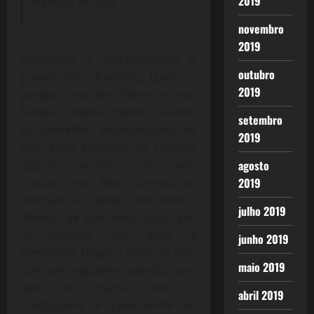
e pelas ventas.”
2019
novembro
2019
Irredutível e ambicionando o
outubro
grande feito, Faetonte, ignora o
2019
perigo e vai em frente no seu
funesto intento, mesmo ouvindo
setembro
os conselhos desesperados do
2019
pai: “
Hélio arrancou do coração
alguns conselhos: não uses
agosto
chicote, meu filho. Controla os
2019
animais na rédea, com toda a
julho 2019
firmeza de que fores capaz: por
si mesmos são ágeis e
junho 2019
frenéticos. Ungiu o rosto do filho
maio 2019
com um ungüento sagrado, para
que as chamas não o
abril 2019
crestassem, e colocou-lhe na