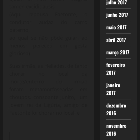
julho 2017
tamen excidit ausis”
(Aqui repousa Faetonte, o
junho 2017
condutor audaz do carro
maio 2017
paterno,
ao qual se não pôde guiar, ao
abril 2017
menos pereceu em gesta
março 2017
gloriosa)
fevereiro
Suas irmãs, as Helíades, de tanto
2017
chorar no local da
morte/enterro do irmão
janeiro
foram metamorfoseadas em
2017
choupos. consoante Junito, um
jovem rei da Ligúria, amigo de
dezembro
Faetonte foi chorar no local e
2016
novembro
2016