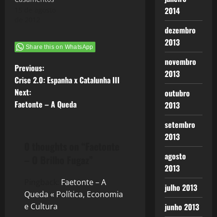
2014
15 de agosto
de 2012
dezembro
2013
Share this on WhatsApp
novembro
P
Previous:
2013
Crise 2.0: Espanha x Catalunha III
o
Next:
outubro
Faetonte – A Queda
2013
s
setembro
t
2013
0 thoughts on “
Faetonte
n
agosto
– O Brilho Fugaz
”
a
2013
Pingback:
Faetonte – A
julho 2013
v
Queda « Política, Economia
e Cultura
junho 2013
i