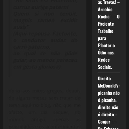
“Hic situs est Phaethon,
as Trevas! –
currus auriga paterni
Arnobio
Quem si non tenuit,
Rocha
em
O
magnis tamen excidit
Paciente
ausis”
Trabalho
(Aqui repousa Faetonte,
para
o condutor audaz do
Plantar o
carro paterno,
Ódio nas
ao qual se não pôde
Redes
guiar, ao menos pereceu
em gesta gloriosa)
Sociais.
Direito
McDonald’s:
Volto aos mitos gregos, depois
picanha não
de alguns meses sem tratar do
é picanha,
tema aqui no blog, não que me
direito não
afaste, um dia sequer, do
é direito -
mundo antigo, apenas as
Conjur
em
prioridades e os acontecimentos
Os Sabores