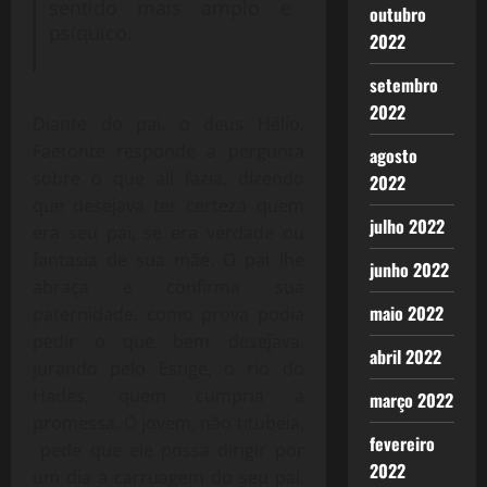
sentido mais amplo e
outubro
psíquico.
2022
setembro
2022
Diante do pai, o deus Hélio,
Faetonte responde a pergunta
agosto
sobre o que ali fazia, dizendo
2022
que desejava ter certeza quem
julho 2022
era seu pai, se era verdade ou
fantasia de sua mãe. O pai lhe
junho 2022
abraça e confirma sua
maio 2022
paternidade, como prova podia
pedir o que bem desejava,
abril 2022
jurando pelo Estige, o rio do
Hades, quem cumpria a
março 2022
promessa. O jovem, não titubeia,
fevereiro
pede que ele possa dirigir por
2022
um dia a carruagem do seu pai.