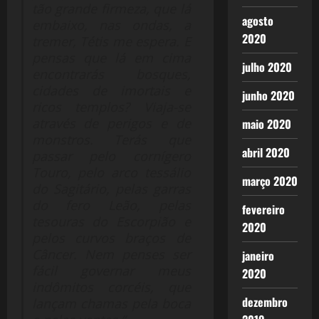
tão grande firmeza, que lá
agosto
embaixo, nas ondas, a
2020
tremer, Tétis me espera. E
pensas que lá em cima
julho 2020
encontrarás bosques,
cidades de imortais e
junho 2020
ricos templos? Viaja-se
através de perigos e de
maio 2020
monstros. Terás que
abril 2020
passar pelo cornígero
Touro, pelo arco tessálio
março 2020
do Sagitário, pelas garras
do fero Leão, pelas
fevereiro
tesouras do Escorpião e
2020
pelos curvos braços de
Câncer. Nem penses ser
janeiro
fácil governar meus
2020
indômitos corcéis, que
dezembro
lançam chamas pela boca