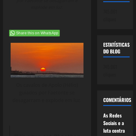
por Faetonte se desagarram e
explode em luz.
745.061
cliques
Share this on WhatsApp
ESTATÍSTICAS
DO BLOG
745.061
cliques
Os cavalos de Apolo (Hélio)
guiados por Faetonte se
COMENTÁRIOS
desagarram e explode em luz.
As Redes
Sociais e a
luta contra