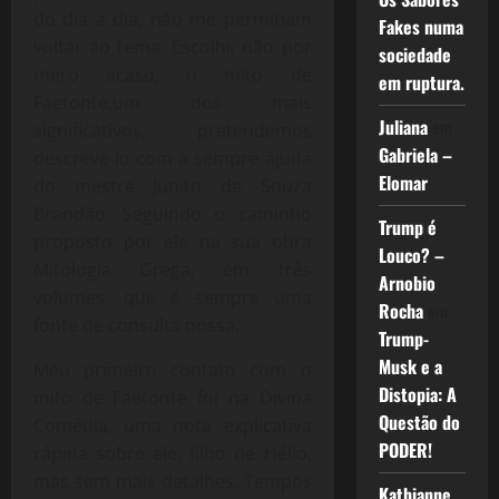
do dia a dia, não me permitiam
Fakes numa
voltar ao tema. Escolhi, não por
sociedade
mero acaso, o mito de
em ruptura.
Faetonte,um dos mais
Juliana
em
significativos, pretendemos
Gabriela –
descrevê-lo com a sempre ajuda
Elomar
do mestre Junito de Souza
Brandão. Seguindo o caminho
Trump é
proposto por ele na sua obra
Louco? –
Mitologia Grega, em três
Arnobio
volumes, que é sempre uma
Rocha
em
fonte de consulta nossa.
Trump-
Musk e a
Meu primeiro contato com o
Distopia: A
mito de Faetonte foi na Divina
Questão do
Comédia, uma nota explicativa
PODER!
rápida sobre ele, filho de Hélio,
mas sem mais detalhes. Tempos
Kathianne