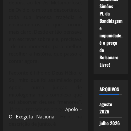
depois, ao ler As Metamorfose,
Simões
em
de Ovídio, o mito se descortinou,
PL da
toda sua imensa tragédia e
Bandidagem
ensinamentos, o que tornou
e
mais claro. Desde então pensava
impunidade,
em escrever sobre ele, precisava
é o preço
de um momento para melhor
do
recolher a história, que passo a
Bolsonaro
contar agora.
Livre!
Faetonte é filho do Deus Hélio, o
Sol, mito que foi assimilado por
Apolo, numa junção de
ARQUIVOS
mitologema mais complexo que
vai absorver deuses “menores”,
agosto
já aqui tratado no artigo
Apolo –
2026
O Exegeta Nacional
. Hélio, na
julho 2026
descrição de Junito, é