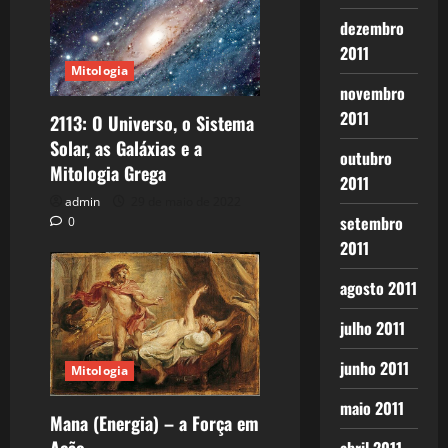
dezembro
2011
Mitologia
novembro
2011
2113: O Universo, o Sistema
Solar, as Galáxias e a
outubro
Mitologia Grega
2011
admin
29 de maio de 2022
setembro
0
2011
agosto 2011
julho 2011
junho 2011
Mitologia
maio 2011
Mana (Energia) – a Força em