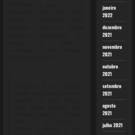
Percebendo o grande erro do
janeiro
juramento, mas sem poder
2022
retirar o prometido, tenta
dezembro
demover o rapaz do terrível
2021
equívoco, contado-lhe dos
perigos que é guiar a
novembro
carruagem, na bela passagem
2021
descrita por Junito”:
outubro
2021
setembro
“Perigoso é teu desejo.
Pedes algo imenso, muito
2021
superior às tuas forças,
agosto
uma carga pesada em
2021
demasia para teus tenros
anos. Tu és mortal e
julho 2021
imortal é aquilo a que
aspiras. Desejas o que