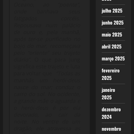
Oceano, ao “poente”,
julho 2025
onde banhava seus
fatigados corcéis.
junho 2025
Repousava num palácio
de ouro e, pela manhã,
maio 2025
após ter-se purificado no
bojo do mar, recomeçava
abril 2025
pelo “oriente” seu trajeto
março 2025
diário”.
O que para Jung
significa este trajeto e luta
fevereiro
para voltar que
“Todas as
2025
manhãs um herói-deus
nasce do mar; conduz o
janeiro
carro do sol. No ocidente,
2025
a grande mãe o aguarda e
o herói-deus é por ela
dezembro
devorado, ao cair da
2024
noite. No ventre de um
dragão, ele atravessa as
novembro