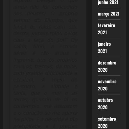
junho 2021
ainda não foi concedido
aos deuses! O próprio
março 2021
senhor do Olimpo, que
fevereiro
lança os raios com sua
2021
destra, jamais rolou pelos
céus a taça do Sol!” De
janeiro
saída, filho, a estrada
2021
aérea é tão árdua e
íngreme, que os próprios
dezembro
cavalos, frescos, da noite,
2020
com grande dificuldade a
escalam. A meio do
novembro
percurso, a altitude é
2020
tanta, que o mar e as
terras, quando de lá os
outubro
contemplo, me assustam
2020
e o coração se me aperta
setembro
no peito. E a descida é tão
precipitada, e é preciso
2020