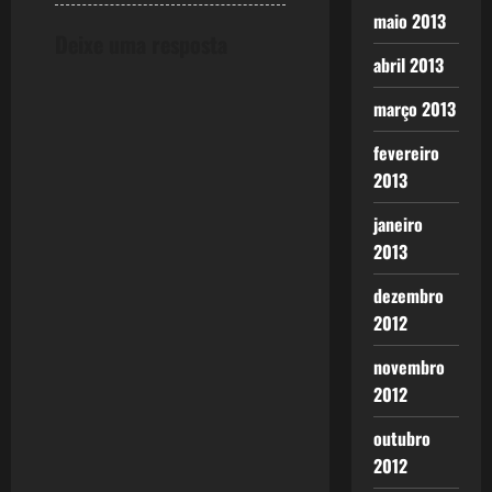
maio 2013
g
Deixe uma resposta
abril 2013
a
março 2013
t
fevereiro
i
2013
o
janeiro
2013
n
dezembro
2012
novembro
2012
outubro
2012