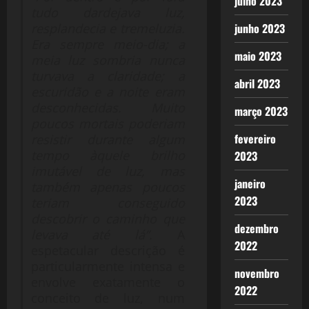
julho 2023
tudo dardejava luz,
resplandecia e tremeluzia.
junho 2023
Era sempre meio-dia; a
maio 2023
meia luz sombria nunca
turvava a claridade; a
abril 2023
escuridão e a noite eram
desconhecidas. Muito
março 2023
poucos mortais poderiam
fevereiro
resistir durante algum
tempo àquele brilho
2023
imutável de luz, mas
janeiro
também apenas poucos
2023
teriam conseguido
descobrir o caminho que
dezembro
levava até lá”.
A
2022
espetacular descrição é
particularmente intensa e
novembro
envolve exatamente o
2022
conceito de luz, num