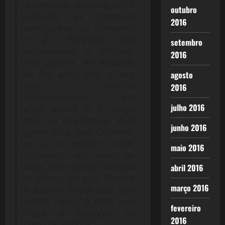
“
encheu de lamentações e
outubro
gemidos as margens
2016
verdejantes, as correntes
e as florestas que
setembro
circundavam o Erídano.
2016
Aos poucos, no entanto,
se lhe adelgaçou a voz,
agosto
seus cabelos
2016
converteram-se em
julho 2016
alvas penas e o corpo
todo se emplumou. Ei-lo
junho 2016
agora uma ave. Chamou-
se a si mesmo cisne.
maio 2016
Temeroso dos raios de
Zeus, seu vôo não alcança
abril 2016
as alturas do céu. Prefere
março 2016
a branda fresquidão dos
vastos lagos, a água que
fevereiro
afoga e extingue os
2016
coriscos divinos”.