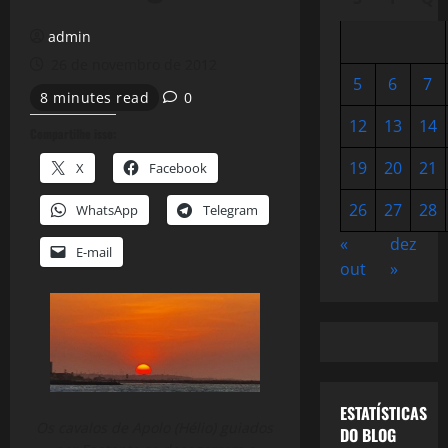
admin
26 de novembro de 2012
5
6
7
8 minutes read
0
12
13
14
Compartilhe isso:
19
20
21
X
Facebook
26
27
28
WhatsApp
Telegram
«
dez
E-mail
out
»
ESTATÍSTICAS
Os cavalos de Apolo (Hélio) guiados
DO BLOG