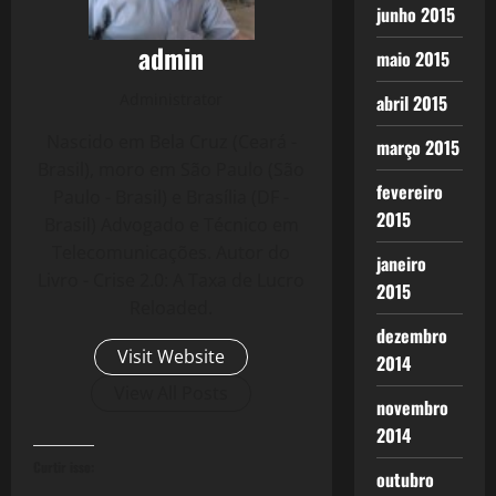
junho 2015
admin
maio 2015
Administrator
abril 2015
Nascido em Bela Cruz (Ceará -
março 2015
Brasil), moro em São Paulo (São
fevereiro
Paulo - Brasil) e Brasília (DF -
2015
Brasil) Advogado e Técnico em
Telecomunicações. Autor do
janeiro
Livro - Crise 2.0: A Taxa de Lucro
2015
Reloaded.
dezembro
Visit Website
2014
View All Posts
novembro
2014
Curtir isso:
outubro