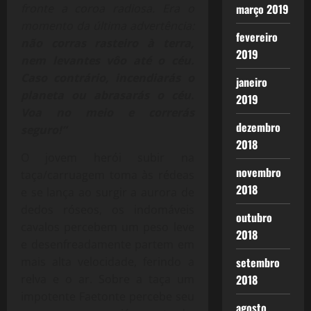
fronte a coroa radiosa. Era o
março 2019
momento da última advertência:
fevereiro
não corras rasteiro à terra,
2019
nem levantes vôo até o céu.
Caso contrário, incendiarás o
janeiro
planeta ou abrasarás o céu.
2019
Voa no meio e correrás
dezembro
seguro!”
2018
O jovem herói subir na
novembro
taça/carruagem toma às rédeas
2018
e se lança ao surgir a aurora de
dedos róseos, os indomáveis
outubro
cavalos percebem um peso leve
2018
e desenfreadamente partem em
mais alta velocidade, ferindo a
setembro
relva e o ar. Sobre a taça um
2018
impotente Faetonte percebe seu
agosto