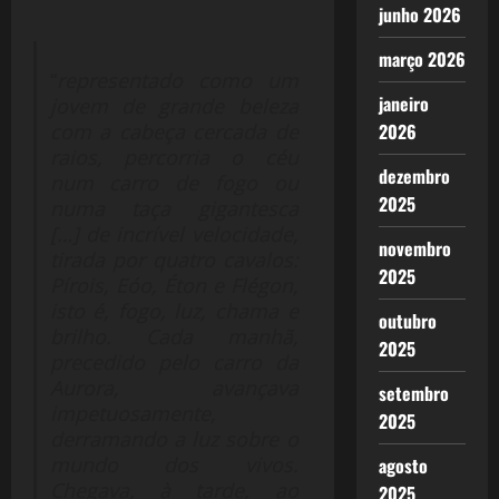
junho 2026
março 2026
“
representado como um
janeiro
jovem de grande beleza
com a cabeça cercada de
2026
raios, percorria o céu
dezembro
num carro de fogo ou
2025
numa taça gigantesca
[…] de incrível velocidade,
novembro
tirada por quatro cavalos:
2025
Pírois, Eóo, Éton e Flégon,
isto é, fogo, luz, chama e
outubro
brilho. Cada manhã,
2025
precedido pelo carro da
Aurora, avançava
setembro
impetuosamente,
2025
derramando a luz sobre o
mundo dos vivos.
agosto
Chegava, à tarde, ao
2025