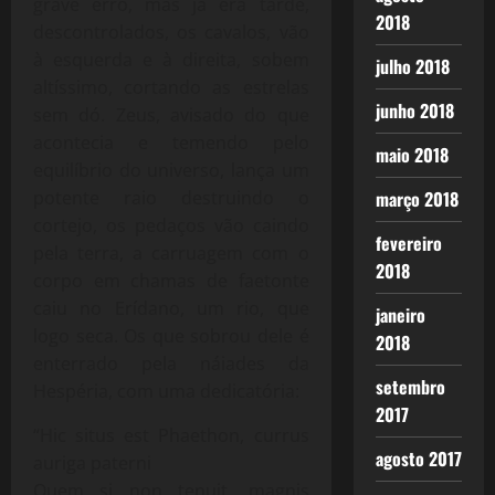
grave erro, mas já era tarde,
2018
descontrolados, os cavalos, vão
à esquerda e à direita, sobem
julho 2018
altíssimo, cortando as estrelas
junho 2018
sem dó. Zeus, avisado do que
acontecia e temendo pelo
maio 2018
equilíbrio do universo, lança um
potente raio destruindo o
março 2018
cortejo, os pedaços vão caindo
fevereiro
pela terra, a carruagem com o
2018
corpo em chamas de faetonte
caiu no Erídano, um rio, que
janeiro
logo seca. Os que sobrou dele é
2018
enterrado pela náiades da
setembro
Hespéria, com uma dedicatória:
2017
“Hic situs est Phaethon, currus
agosto 2017
auriga paterni
Quem si non tenuit, magnis