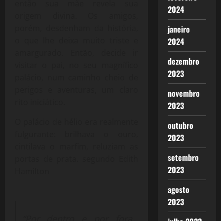
então sua mãe revela sua
2024
origem divina. Os amigos,
porém, desdenham da história,
janeiro
o que lhe deixa muito triste e
2024
amargurado. Então, decide ir
dezembro
visitar o pai, no seu magnífico
2023
palácio, num caminho cheio de
perigos e aventuras, um claro
novembro
rito iniciático.
2023
O palácio de hélio era realmente
outubro
fulgurante: brilhava o ouro,
2023
cintilava o marfim, reluziam as
setembro
portas de prata. segundo Edith
2023
Hamilton
agosto
2023
“Por dentro e por fora