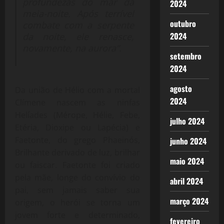
profundezas do mar da
2024
meia-noite. Após terrível
outubro
combate com a serpente
2024
da noite, ele renasce,
novamente, na aurora”.
setembro
2024
agosto
Da união de Hélio com a mortal
2024
Clímene nascem as ninfas
Helíades (Mérope, Hélie, Febe,
julho 2024
Etéria, Dioxipe ou Lapécia) e
Faetonte, do grego Phaeinós,
junho 2024
Brilhante derivado de luz, brilhar
maio 2024
ou faiscar. Faetonte foi criado
pela mãe, longe do convívio do
abril 2024
pai, sem jamais saber sua
março 2024
origem, o herói se torna um
jovem forte e determinado,
fevereiro