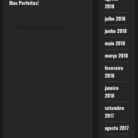
t
Dias Perfeitos!
2018
n
julho 2018
Deixe uma resposta
a
junho 2018
v
maio 2018
i
março 2018
g
fevereiro
2018
a
janeiro
t
2018
i
setembro
2017
o
agosto 2017
n