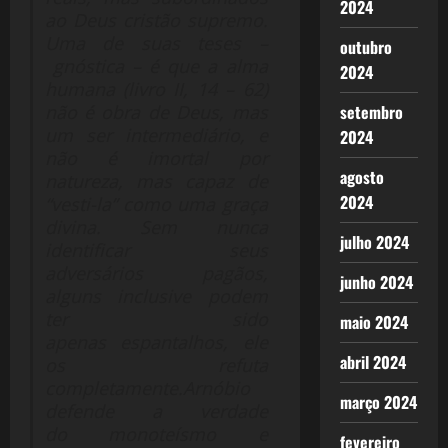
2024
ao Deus cristão supremo.
Uma de suas teses –
outubro
gnóstica – é que a alma
2024
humana (livro II, 14 – 62)
setembro
não é obra de Deus, mas
um ser intermediário, e
2024
não é imortal por
agosto
natureza, mas capaz de
2024
“vesti-la” como uma graça
divina. Sem nunca
julho 2024
identificar seus
adversários pagãos,
junho 2024
alguns inclusive podem
ter sido
maio 2024
apenas espantalhos, ele
abril 2024
os refuta
completamente.Arnóbio
março 2024
defende a verdade
do monoteísmo e
fevereiro