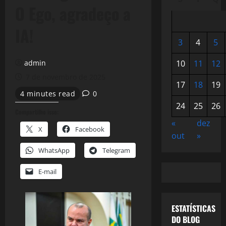
O Ego, agradeço a
IA!
3
4
5
admin
10
11
12
7 de novembro de 2025
17
18
19
4 minutes read
0
24
25
26
Compartilhe isso:
«
dez
X
Facebook
out
»
WhatsApp
Telegram
E-mail
ESTATÍSTICAS
DO BLOG