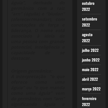
águia”, derivado do
outubro
germânico com a raiz
2022
“arn” (águila) e “biudan”
setembro
(oferecer/mandar), com
2022
conotações de força e
liderança. O nome está
agosto
associado à ideia de
2022
uma pessoa com grande
potencial, inteligência e
julho 2022
capacidade de se
destacar.
junho 2022
maio 2022
Origem germânica:
A interpretação “o que
abril 2022
oferece como uma
águia” ou “o que manda
março 2022
como uma águia” vem
fevereiro
do germânico, com “arn”
significando águia e
2022