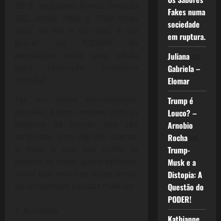
2019, enquanto fomos firmado
Fakes numa
382, entre 1960 e 1969 (meu
sociedade
ano). Ao fim e ao cabo, é um
em ruptura.
prazer ser 0,0008% da
população, seria uma célula
Juliana
em
para revolução proletária
Gabriela –
mundial.
Elomar
Ter um nome estrambótico,
Trump é
peculiar, é bom, mesmo com as
Louco? –
dezenas de nomes que são
Arnobio
atribuídos para alguém acertar
Rocha
em
o meu, o que uso como se
Trump-
fossem os meus quase epítetos,
Musk e a
ainda que risonhos esses erros,
Distopia: A
ou contenham injustas malícias:
Questão do
PODER!
Armando
Kathianne