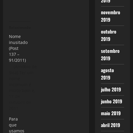
2019
novembro
2019
Relacionado
outubro
Nome
2019
inusitado
(Post
setembro
137 –
2019
91/2011)
(Arnóbio de
agosto
Sica) Ter um
2019
nome
incomum é
julho 2019
muito bom e,
na maioria
17 de
junho 2019
das vezes,
outubro de
por exemplo,
2011
maio 2019
você não
Para
corre risco de
abril 2019
que
ver seu nome
usamos
publicado e