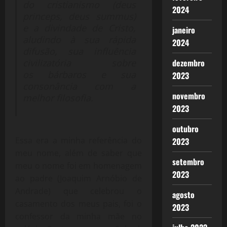
do cristianismo (deus
2024
princeps, deus summus)
e a divindade de Cristo,
janeiro
aludindo à sua rápida
2024
difusão, sua influência
dezembro
civilizatória sobre
os bárbaros e sua
2023
consonância com a
novembro
melhor filosofia.
2023
outubro
Essa era a minha referência do
2023
meu nome, além de saber que
setembro
meu o nome foi em homenagem
2023
ao padre (Joaquim Arnóbio de
Andrade) que celebrou o
agosto
casamento dos meus pais, foi o
2023
confessor da minha mãe no