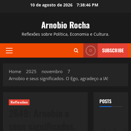
Skip
10 de agosto de 2026
7:38:47 PM
to
content
Arnobio Rocha
Reflexões sobre Política, Economia e Cultura.
SUBSCRIBE
Primary
Menu
Home
2025
novembro
7
Arnobio e seus significados. O Ego, agradeço a IA!
POSTS
Reflexões
2649: Arnobio e
seus significados.
S
T
Q