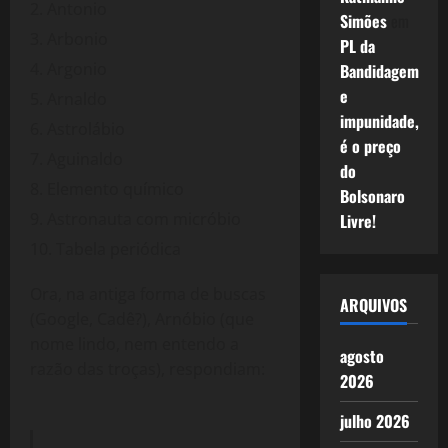
Antonio
Simões
em
Arbonio
PL da
Argonio
Bandidagem
e
Arnaldo
impunidade,
Astrolábio
é o preço
Aguinaldo
do
Elemento químico
Bolsonaro
Astronauta com micróbio
Livre!
Tabela periódica
Ora, na antiga forma de buscas
ARQUIVOS
(Google, Cadê?), Arnóbio (que
nome lindo, nem entendo a
agosto
razão das troças), respondiam:
2026
julho 2026