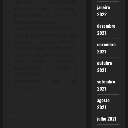
“biudan” significando
janeiro
oferecer ou mandar,
2022
associando o nome à
força e liderança.
dezembro
Outras interpretações:
2021
Outra interpretação, de
origem mais latina,
novembro
sugere “vida brilhante”,
2021
“vida resplandecente”
ou “vida ilustre”,
outubro
associando o nome à
2021
inteligência e à
capacidade de se
setembro
destacar.
2021
agosto
2021
Confesso que tornou melhor
julho 2021
minha sexta-feira!