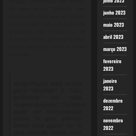
julho 2023
colégio Santanense, em Sobral,
do meu irmão, falecido, não
junho 2023
bastou um, teve que ser outro,
mas no caso, sem o Joaquim de
maio 2023
prenome. Essa semana, a IA
abril 2023
levantou minha autoestima com
novas definições sobre o nome
março 2023
especial:
fevereiro
2023
janeiro
O significado mais aceito
2023
para “Arnóbio” é “vida
brilhante” ou “vida
dezembro
resplandecente”. Também
2022
pode ser interpretado
como “o que oferece
novembro
como uma águia” ou “o
2022
que manda como uma