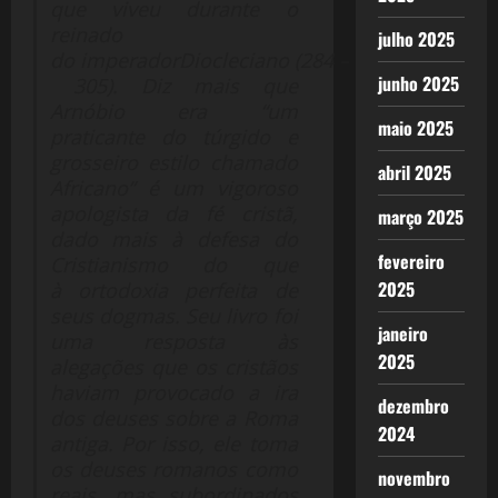
que viveu durante o
reinado
julho 2025
do imperadorDiocleciano (284 –
junho 2025
305). Diz mais que
Arnóbio era “um
maio 2025
praticante do túrgido e
grosseiro estilo chamado
abril 2025
Africano” é um vigoroso
apologista da fé cristã,
março 2025
dado mais à defesa do
fevereiro
Cristianismo do que
2025
à ortodoxia perfeita de
seus dogmas. Seu livro foi
janeiro
uma resposta às
2025
alegações que os cristãos
haviam provocado a ira
dezembro
dos deuses sobre a Roma
2024
antiga. Por isso, ele toma
os deuses romanos como
novembro
reais, mas subordinados