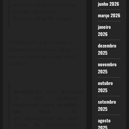
junho 2026
Arnóbio: Vida de cordeiro
.
Origem do Nome
março 2026
Arnóbio. Origem: Grega.
janeiro
2026
Na Wikipédia traz o famoso e
dezembro
polemista (muito bom saber,
2025
vem do nome, será, essa arte?)
novembro
Arnóbio:
2025
outubro
2025
Arnóbio
(em latim: Arnobius;
m. 330), também
setembro
conhecido como
Arnóbio
2025
de Sica
, foi
um apologético da fase
agosto
inicial do cristianismo,
2025