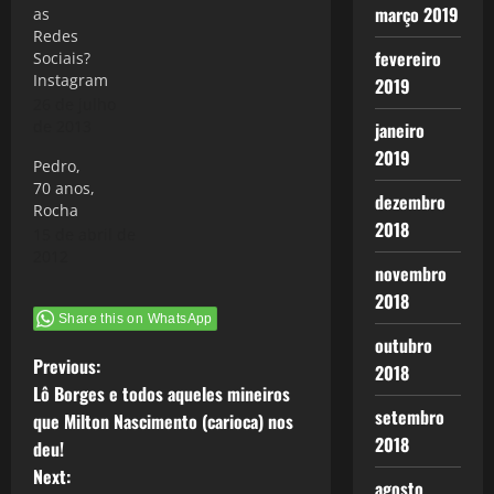
março 2019
as
ser outra
Redes
pessoa, sua
fevereiro
Sociais?
mãe e amigos
Instagram
2019
jamais
26 de julho
confundiram
de 2013
janeiro
uma história
com você,
2019
Pedro,
pois o nome
70 anos,
não dar
dezembro
Rocha
margem a
2018
15 de abril de
erros, na…
2012
novembro
2018
Share this on WhatsApp
outubro
P
Previous:
2018
Lô Borges e todos aqueles mineiros
o
setembro
que Milton Nascimento (carioca) nos
2018
deu!
s
Next:
agosto