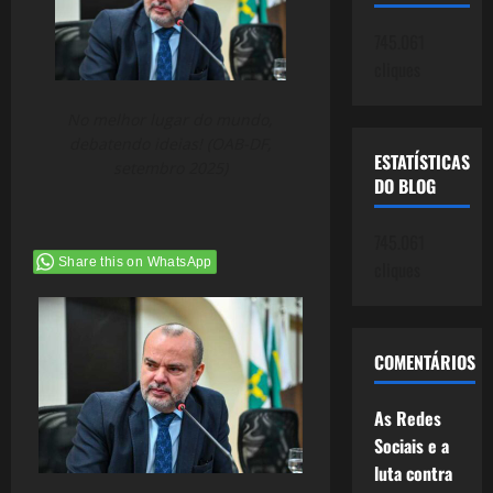
745.061
cliques
No melhor lugar do mundo,
debatendo ideias! (OAB-DF,
ESTATÍSTICAS
setembro 2025)
DO BLOG
745.061
Share this on WhatsApp
cliques
COMENTÁRIOS
As Redes
Sociais e a
luta contra