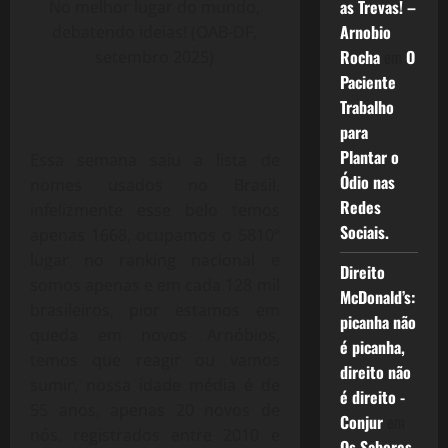
as Trevas! –
No melhor lugar do mundo,
Arnobio
debatendo ideias! (OAB-DF,
Rocha
em
O
setembro 2025)
Paciente
Trabalho
para
Plantar o
Essa semana saiu a lista de
Ódio nas
nomes usados no Brasil,
Redes
infelizmente esse belo temos
Sociais.
apenas 1668, ocupamos o 5810º
lugar no ranking nacional e
Direito
somos apenas e em cada 128 mil
McDonald’s:
brasileiros, pior estamos em
picanha não
queda em novos Arnóbios,
é picanha,
temos que reagir ou vamos
direito não
sumir, nossa idade média é de
é direito -
55 anos, apenas 20 novos de
Conjur
em
nós, registrados entre 2010 e
Os Sabores