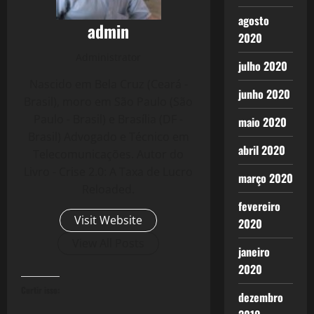
agosto
admin
2020
Administrator
julho 2020
Nascido em Bela Cruz (Ceará -
junho 2020
Brasil), moro em São Paulo (São
Paulo - Brasil) e Brasília (DF -
maio 2020
Brasil) Advogado e Técnico em
abril 2020
Telecomunicações. Autor do
Livro - Crise 2.0: A Taxa de Lucro
março 2020
Reloaded.
fevereiro
Visit Website
2020
View All Posts
janeiro
2020
Curtir isso:
dezembro