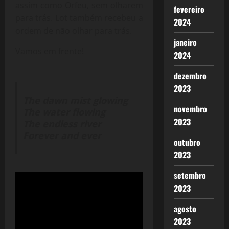
assim como Orfeu, sem olharem
fevereiro
para trás. Lot também recebeu a
2024
ordem de não olhar para trás.
janeiro
Vamos em frente!
2024
dezembro
2023
The dawn mist glowing
novembro
The water flowing
2023
The endless river
Forever and ever
outubro
2023
setembro
2023
agosto
2023