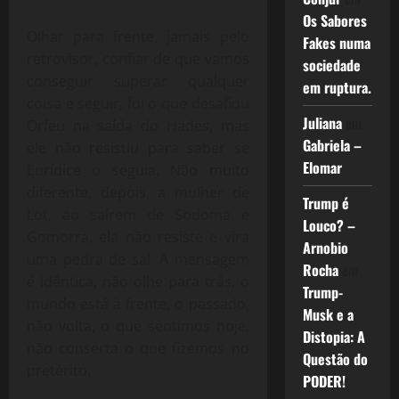
Os Sabores
Olhar para frente, jamais pelo
Fakes numa
retrovisor, confiar de que vamos
sociedade
conseguir superar qualquer
em ruptura.
coisa e seguir, foi o que desafiou
Juliana
em
Orfeu na saída do Hades, mas
Gabriela –
ele não resistiu para saber se
Elomar
Eurídice o seguia. Não muito
diferente, depois, a mulher de
Trump é
Lot, ao saírem de Sodoma e
Louco? –
Gomorra, ela não resiste e vira
Arnobio
uma pedra de sal. A mensagem
Rocha
em
é idêntica, não olhe para trás, o
Trump-
mundo está à frente, o passado,
Musk e a
não volta, o que sentimos hoje,
Distopia: A
não conserta o que fizemos no
Questão do
pretérito.
PODER!