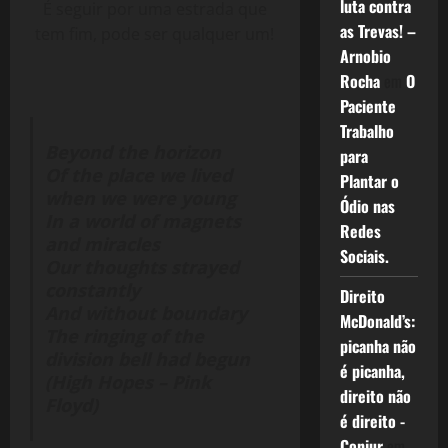
luta contra
É seguir por uma estrada que
as Trevas! –
tem fim, pode ser qualquer um!
Arnobio
Rocha
em
O
Paciente
Trabalho
Beyond the horizon
para
Of the place we lived
Plantar o
when we were young
Ódio nas
In a world of magnets
Redes
and miracles
Sociais.
Our thoughts strayed
constantly
Direito
And without boundary
McDonald’s:
The ringing of the
picanha não
division bell had begun
é picanha,
(High Hopes – Pink
direito não
Floyd)
é direito -
Conjur
em