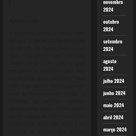
novembro
2024
Açoitam-me!
outubro
2024
A literatura continua sendo meu
refúgio, a necessidade de trazer
setembro
os versos, as frases para o que
2024
vivo, encontrar um sentido
agosto
amplo para tudo pelo o qual
2024
passamos e sentimos, sem nos
perdermos pelo caminho. Para
julho 2024
mim, não tenho como conviver
junho 2024
com a mediocridade alheia, a
pobreza de espírito. Acabou
maio 2024
sendo uma lição, assim como
quem desce ao inferno, jamais
abril 2024
pode olhar para trás, Psiquê foi
março 2024
instada a seguir em frente,