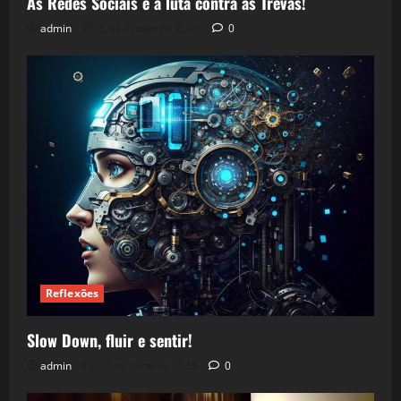
As Redes Sociais e a luta contra as Trevas!
admin
5 de agosto de 2026
0
Reflexões
Slow Down, fluir e sentir!
admin
24 de julho de 2026
0