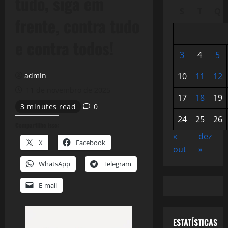
tudo, siga em
S
T
Q
frente, contra tudo
e contra todos!
3
4
5
admin
10
11
12
11 de novembro de 2025
17
18
19
3 minutes read
0
24
25
26
Compartilhe isso:
«
dez
X
Facebook
out
»
WhatsApp
Telegram
E-mail
ESTATÍSTICAS