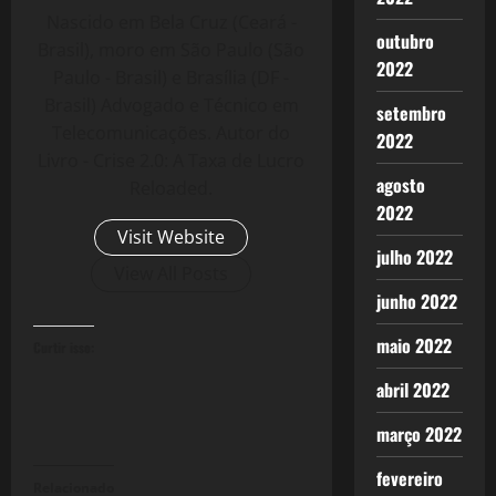
Nascido em Bela Cruz (Ceará -
outubro
Brasil), moro em São Paulo (São
2022
Paulo - Brasil) e Brasília (DF -
Brasil) Advogado e Técnico em
setembro
Telecomunicações. Autor do
2022
Livro - Crise 2.0: A Taxa de Lucro
agosto
Reloaded.
2022
Visit Website
julho 2022
View All Posts
junho 2022
maio 2022
Curtir isso:
abril 2022
março 2022
fevereiro
Relacionado