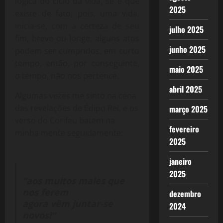
lógica do ciclo da vida, se é que
2025
existe de fato, pois, uma vida,
inicia-se, com a certeza de seu
julho 2025
fim, breve ou longe, alguns atos
junho 2025
podem ser cumpridos, em curto
tempo, então, por conseguinte,
maio 2025
o tempo, não nos pertence.
abril 2025
Algumas vezes me sinto na cena
das revelações de Édipo Rei, e os
março 2025
verso do Corifeu batem na
fevereiro
minha mente seguidamente:
2025
janeiro
2025
“aos muitos males que
nos ferem
dezembro
agora vêm juntar-se
2024
novos!”