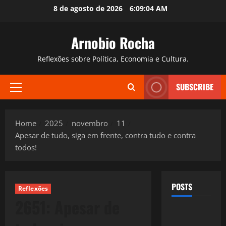
Skip
8 de agosto de 2026
6:09:05 AM
to
content
Arnobio Rocha
Reflexões sobre Política, Economia e Cultura.
SUBSCRIBE
Primary
Menu
Home
2025
novembro
11
Apesar de tudo, siga em frente, contra tudo e contra
todos!
POSTS
Reflexões
2651: Apesar de