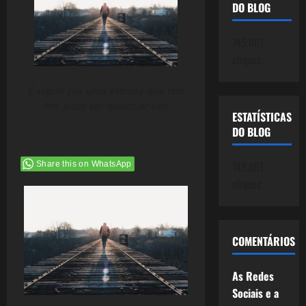
DO BLOG
745.061
cliques
É seguir por uma estrada que tem
fim, pode ser qualquer um!
ESTATÍSTICAS
DO BLOG
745.061
Share this on WhatsApp
cliques
COMENTÁRIOS
As Redes
Sociais e a