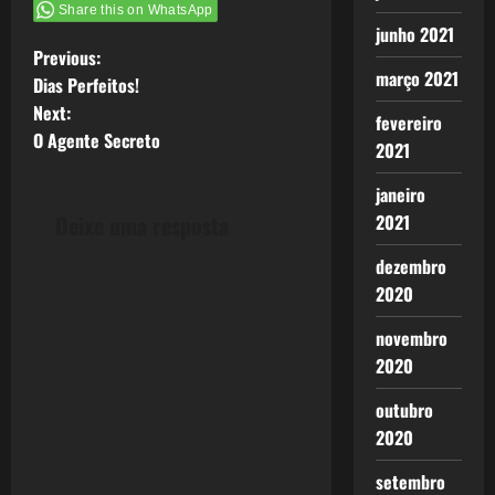
Share this on WhatsApp
junho 2021
P
Previous:
março 2021
Dias Perfeitos!
o
Next:
fevereiro
O Agente Secreto
s
2021
t
janeiro
2021
Deixe uma resposta
n
dezembro
a
2020
v
novembro
2020
i
outubro
g
2020
a
setembro