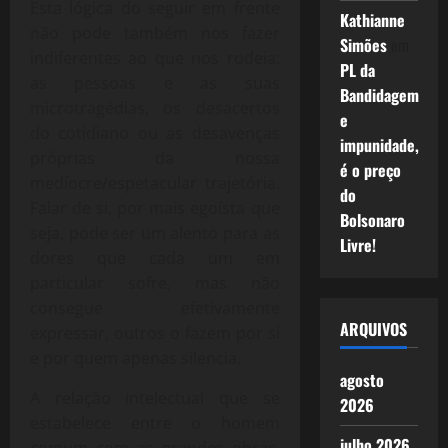
Esta lógica do seguir em frente
Kathianne
não pode também nos fazer
Simões
em
indiferentes ao que nos rodeia:
PL da
as pessoas e as suas
Bandidagem
microtragédias, os desacertos
e
do cotidiano ou as desavenças
impunidade,
próprias da nossa
é o preço
medíocre/espetacular trajetória.
do
Falar de si, por mais egoísta que
Bolsonaro
seja, pode ser um alento para as
Livre!
dores que cada um em
particular sofre, mas não
consegue efetivamente
ARQUIVOS
expressar, outros o fazem por si
e por quem apenas silencia.
agosto
A relação intelectual que se
2026
estabelece entre o homem
julho 2026