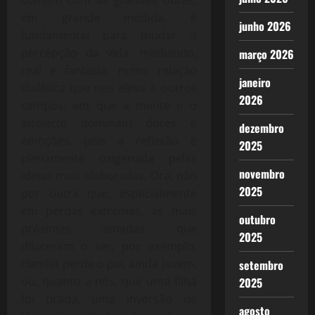
comum com as grandes obras,
em grande medida, é
junho 2026
fundamental para mudar a
percepção da vida, mediando,
março 2026
real e fantasia, numa relação
janeiro
dialética que nos eleva à outros
2026
campos, em que a mente e o
intelecto dominam dores e
dezembro
emoções, pois a reflexão é
2025
plenamente oxigenada pelas
novembro
ideias mais elaboradas. Ora, não
2025
por outra que, especialmente
em perdas extremas, as mais
outubro
próximas, amadas, que
2025
dilaceram o ser, por exemplo,
Hamlet perde o pai, ainda jovem,
setembro
ou, quanto a nós, que uma filha
2025
foi tirada, uma inversão de
agosto