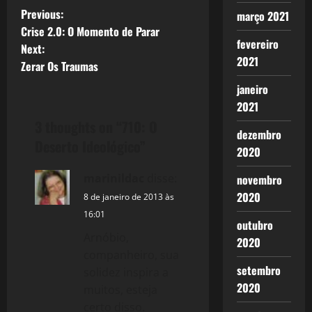
modismo,
P
Previous:
março 2021
mas porque
tem a ver
Crise 2.0: O Momento de Parar
o
fevereiro
com uma
Next:
nova
2021
Zerar Os Traumas
s
dinâmica das
crises do
janeiro
t
capital,…
2021
3 thoughts on “
710: O
n
dezembro
Deserto Ideológico
”
2020
a
marinildac
disse:
novembro
v
2020
8 de janeiro de 2013 às
i
16:01
outubro
Arnóbio,
2020
g
companheiro, sua
setembro
solidez inspira a
a
2020
muitos, esteja
t
certo disso.