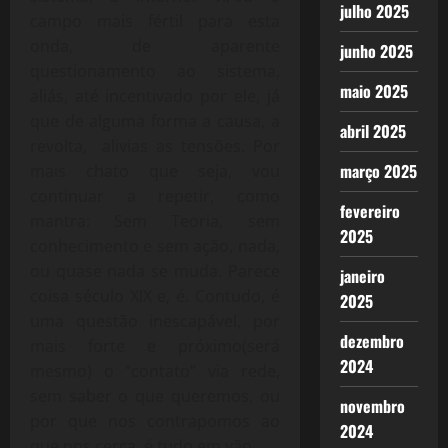
julho 2025
campo mais fértil para esta
onda, de aparente
junho 2025
questionamento ao sistema,
maio 2025
aliás, até incentivado por ele, já
que de alguma forma a causa, a
abril 2025
revolta, alivias as tensões. Por
março 2025
mais chato que seja, vou
continuar a repetir, como
fevereiro
mantra: Sem Teoria, sem
2025
conhecimento e sem ação, nada,
ou quase nada se muda. Parece
janeiro
coisa século XIX e, é. Contudo, é
2025
uma questão inescapável, por
dezembro
mais forte e próximo(será
2024
mesmo) o “contato” via rede,
sem saber o que queremos, ou
novembro
por que nos contrapomos ao
2024
que nos cerca, é tudo em vão.