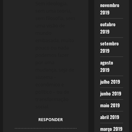
Sem ideologia,
novembro
sem uma teoria,
2019
sem filosofia, sem
outubro
uma visão de
2019
mundo
embasada, muito
setembro
pouco ou nada
2019
podemos fazer
agosto
por uma
2019
mudança, seja de
sistema –
julho 2019
econômico e
político – ou de
junho 2019
transformação
maio 2019
social.
abril 2019
RESPONDER
março 2019