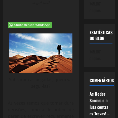
segui-las?
745.061
cliques
Share this on WhatsApp
ESTATÍSTICAS
DO BLOG
745.061
cliques
Sobraram as pegadas, quem vai
COMENTÁRIOS
segui-las?
As Redes
Sociais e a
Às vezes temos que tomar dura
luta contra
decisões, como a de ontem de
as Trevas! –
parar de escrever regularmente