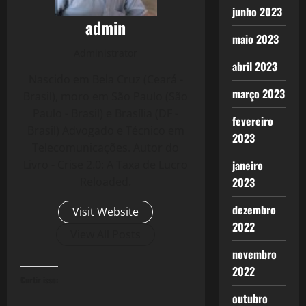
junho 2023
admin
maio 2023
Administrator
abril 2023
Nascido em Bela Cruz (Ceará -
março 2023
Brasil), moro em São Paulo (São
Paulo - Brasil) e Brasília (DF -
fevereiro
Brasil) Advogado e Técnico em
2023
Telecomunicações. Autor do
Livro - Crise 2.0: A Taxa de Lucro
janeiro
Reloaded.
2023
dezembro
Visit Website
2022
View All Posts
novembro
2022
Curtir isso:
outubro