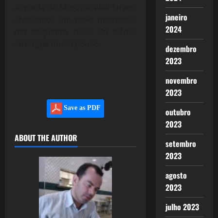
a queda do Muro de Wall Street,
janeiro
abriríamos um novo momento,
2024
por enquanto, nada. Ou talvez,
enxergue muito pouco.
dezembro
2023
novembro
2023
Save as PDF
outubro
2023
ABOUT THE AUTHOR
setembro
2023
agosto
2023
julho 2023