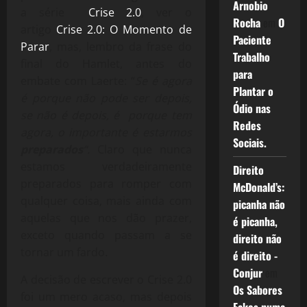
Arnobio
a série
Crise 2.0
, ver o
Rocha
em
O
artigo
Crise 2.0: O Momento de
Paciente
Parar
, mas, lembro da frase do
Trabalho
final do Hamlet, antes do
para
embate com Laerte: “
Se é agora
Plantar o
é porque não pode ser depois,
Ódio nas
se não é depois, é porque tem
Redes
agora, o importante é estarmos
Sociais.
preparados
“.
Claro que nunca
estamos verdadeiramente
Direito
preparados para romper com
McDonald’s:
qualquer coisa, mais ainda com
picanha não
aquelas que nos dão prazer,
é picanha,
exceto quando passam a se
direito não
tornar um fardo.
é direito -
Conjur
em
A decisão de escrever o Crise 2.0
Os Sabores
foi um mero acaso, mas depois