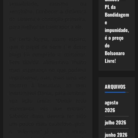
sexualidade, racismo ou
PL da
xenofobia. Conhecer a dinâmica
Bandidagem
do sistema é condição primeira,
e
para melhor se contrapor a ele.
impunidade,
é o preço
De certa forma, assim espero,
do
que o papel da série ( e deste
Bolsonaro
blog) foi cumprido a contento.
Livre!
Sem dúvida, alimentava muito
mais esperança no que poderia
impulsionar, mas, mais uma vez
recorro à literatura, ao meu
ARQUIVOS
inestimável Dante, para lembrar
sua lição única:
“Deixai toda
agosto
esperança, vós que entrais”
.
2026
Sabedor disto, deveria ter sido
julho 2026
um pouco mais cauteloso, pois,
o
“Infernum”
já está a muito
junho 2026