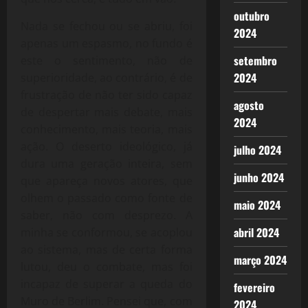
outubro
Nada se fechou ou se abriu, foi
2024
apenas um espasmo, no fundo é
setembro
este o sentimento, não de
2024
superioridade, ao contrário, é de
frustração de não ter sido capaz
agosto
de despertar mais debate, mais
2024
conhecimento, mais teoria, mais
ação. O deserto ideológico, já
julho 2024
dura uma geração inteira, sem
junho 2024
que apareça novos atores, que
olhem o passado como fonte de
maio 2024
saber, não com desprezo. A
abril 2024
minha se conformou, se acoplou
ao sistema, mas de certa forma
março 2024
lutou, deu o combate, mas foi
incapaz de superar a queda do
fevereiro
Muro de Berlim. Pensei que, com
2024