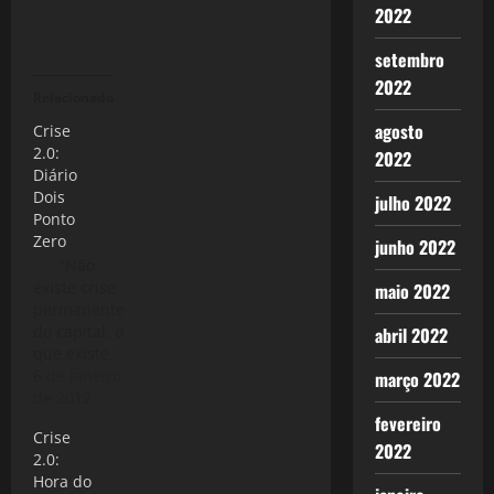
2022
setembro
2022
Relacionado
agosto
Crise
2.0:
2022
Diário
Dois
julho 2022
Ponto
Zero
junho 2022
“Não
existe crise
maio 2022
permanente
do capital, o
abril 2022
que existe
são crises
6 de janeiro
março 2022
periódicas
de 2012
em
fevereiro
Crise
permanência”
2022
2.0:
(O Capital -
Hora do
Marx) A série