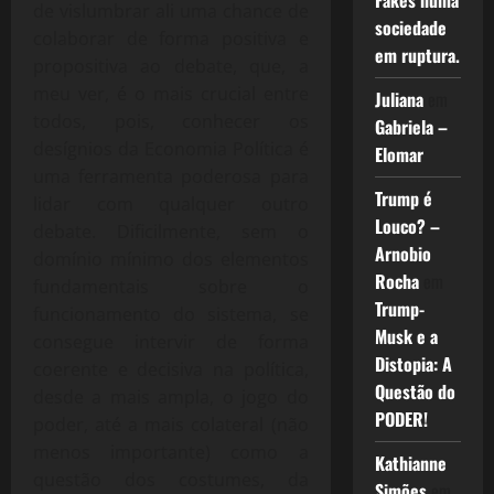
Fakes numa
de vislumbrar ali uma chance de
sociedade
colaborar de forma positiva e
em ruptura.
propositiva ao debate, que, a
meu ver, é o mais crucial entre
Juliana
em
todos, pois, conhecer os
Gabriela –
desígnios da Economia Política é
Elomar
uma ferramenta poderosa para
Trump é
lidar com qualquer outro
Louco? –
debate. Dificilmente, sem o
Arnobio
domínio mínimo dos elementos
Rocha
em
fundamentais sobre o
Trump-
funcionamento do sistema, se
Musk e a
consegue intervir de forma
Distopia: A
coerente e decisiva na política,
Questão do
desde a mais ampla, o jogo do
PODER!
poder, até a mais colateral (não
menos importante) como a
Kathianne
questão dos costumes, da
Simões
em