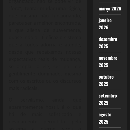
organizado, não se pode vir de
março 2026
“fora”, tentar mudar uma lógica,
que mesmo não funcionando,
janeiro
parece ser a melhor encontrada,
2026
a que aliena de suavemente,
quase indolor. É eficaz o sistema
dezembro
que a todos adorna e atende,
2025
desde que rebaixemos nossas
novembro
expectativas reais de mudança,
2025
se acoplar a ele, ser por ele
gentilmente dominado, mesmo
outubro
com os escritos ou os discursos
2025
mais radicais.
setembro
O servilismo, ainda que
2025
aparentemente hostil, é o que
agosto
há de mais sofisticado e
2025
devidamente permitido pelo
sistema, a internet virou o