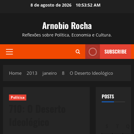
Skip
8 de agosto de 2026
10:53:53 AM
to
content
Arnobio Rocha
Reflexões sobre Política, Economia e Cultura.
SUBSCRIBE
Primary
Menu
Home
2013
janeiro
8
O Deserto Ideológico
POSTS
Política
710: O Deserto
Ideológico
S
T
Q