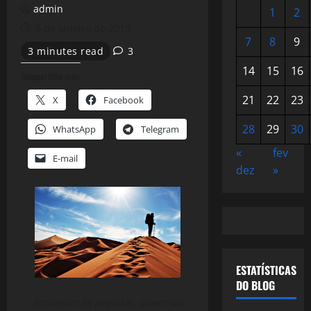
admin
1
2
8 de janeiro de 2013
7
8
9
3 minutes read
3
14
15
16
Compartilhe isso:
21
22
23
X
Facebook
28
29
30
WhatsApp
Telegram
«
fev
E-mail
dez
»
ESTATÍSTICAS
DO BLOG
Sobraram as pegadas, quem vai