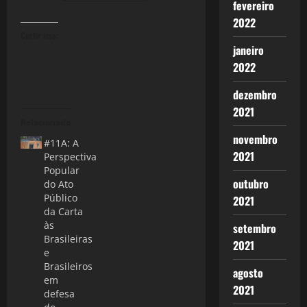
fevereiro
2022
Curtir isso:
janeiro
2022
dezembro
2021
Relacionado
novembro
#11A: A
2021
Perspectiva
Popular
outubro
do Ato
Público
2021
da Carta
às
setembro
Brasileiras
2021
e
Brasileiros
agosto
em
2021
defesa