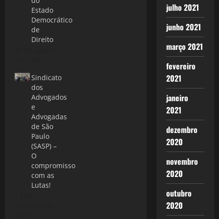
do
julho 2021
Estado
Democrático
junho 2021
de
Direito
março 2021
11 de agosto
de 2022
fevereiro
2021
Sindicato
dos
janeiro
Advogados
e
2021
Advogadas
de São
dezembro
Paulo
2020
(SASP) –
O
novembro
compromisso
2020
com as
Lutas!
outubro
13 de
2020
fevereiro de
2023