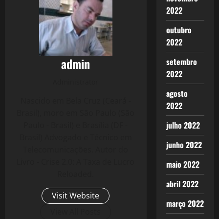
2022
outubro
2022
admin
setembro
2022
Administrator
agosto
Nascido em Bela Cruz (Ceará -
2022
Brasil), moro em São Paulo (São
julho 2022
Paulo - Brasil) e Brasília (DF -
Brasil) Advogado e Técnico em
junho 2022
Telecomunicações. Autor do
Livro - Crise 2.0: A Taxa de Lucro
maio 2022
Reloaded.
abril 2022
Visit Website
março 2022
View All Posts