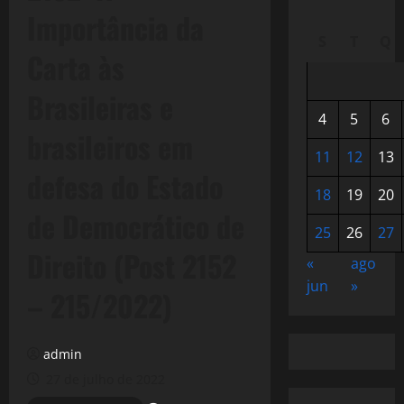
Importância da
S
T
Q
Carta às
Brasileiras e
4
5
6
brasileiros em
11
12
13
defesa do Estado
18
19
20
de Democrático de
25
26
27
Direito (Post 2152
«
ago
jun
»
– 215/2022)
admin
27 de julho de 2022