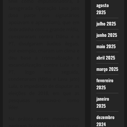
teve como impulsionadora, a
agosto
famigerada Operação Lava Jato
2025
(boa parte dos signatários
apoiavam e aplaudiam), que em
julho 2025
dobradinha com a grande mídia,
junho 2025
conspiraram contra Dilma e o
PT, divulgaram áudios ilegais,
maio 2025
por exemplo, criaram um clima e
abril 2025
deu base a criminalização e
escandalização contra Lula e o
março 2025
PT, logo em seguida,
condenaram (Mídia e Lava jato)
fevereiro
Lula, o impedindo de disputar as
2025
eleições de 2018, em que as
janeiro
pesquisas apontava-o como
2025
líder.
dezembro
Na prática esses movimentos
2024
pariram
Bolsonaro e sua trupe,