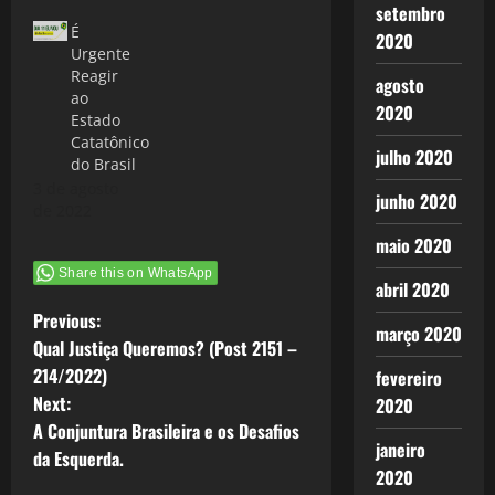
setembro
É
2020
Urgente
Reagir
agosto
ao
2020
Estado
Catatônico
julho 2020
do Brasil
3 de agosto
junho 2020
de 2022
maio 2020
Share this on WhatsApp
abril 2020
P
Previous:
março 2020
Qual Justiça Queremos? (Post 2151 –
o
214/2022)
fevereiro
Next:
2020
s
A Conjuntura Brasileira e os Desafios
janeiro
t
da Esquerda.
2020