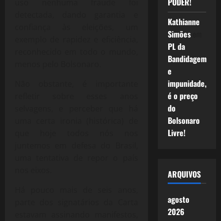
PODER!
uso nenhuma fraude foi
detectada, dando garantia e
Kathianne
confiança às eleições, um
Simões
em
exemplo de rapidez e eficiência,
PL da
reconhecido em todo o mundo,
Bandidagem
menos pelo Bolsonaro.
e
impunidade,
Não obstante, é importante
é o preço
refletir sobre esses anos
do
selvagens, e perceber que há
Bolsonaro
uma certa ironia (histórica) de
Livre!
que hoje todos nós nos
juntemos em defesa do Brasil,
uma tentativa de repor o país
nos eixos.
ARQUIVOS
Há pouco mais de seis anos,
agosto
parte dos signatários da Carta
2026
estavam assinando manifestos,