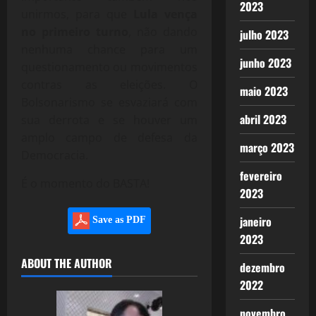
2023
unirmos, para que
Lula vença
no primeiro turno
, não dando
julho 2023
nenhuma chance para um
junho 2023
questionamento ou movimentos
contras as eleições. O
maio 2023
Bolsonarismo se esvaziará com
abril 2023
sua derrota e se houver um
amplo campo de defesa da
março 2023
Democracia.
fevereiro
É o momento do BASTA!
2023
janeiro
Save as PDF
2023
ABOUT THE AUTHOR
dezembro
2022
novembro