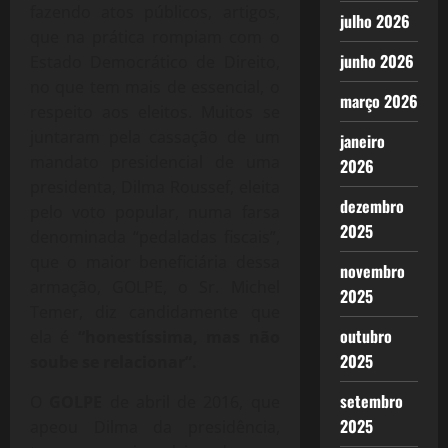
fazendo atos públicos, artigos,
julho 2026
que na prática rompiam com o
junho 2026
Estado Democrático de Direito,
no que tem mais de essencial, o
março 2026
respeito aos eleitos. Muitos se
juntaram pela cassação de um
janeiro
mandato presidencial de uma
2026
presidenta, Dilma Roussef, eleita
dezembro
pelo voto popular, numa farsa
2025
denominada “pedaladas fiscais”,
que o maior beneficiária dessa
novembro
armação, GOLPE, o Sr. Michel
2025
Temer, diz candidamente que
outubro
ela é
“honestíssima, mas não
2025
soube se relacionar”.
setembro
O
GOLPE
de abril de 2016, que
2025
apeou Dilma da presidência,