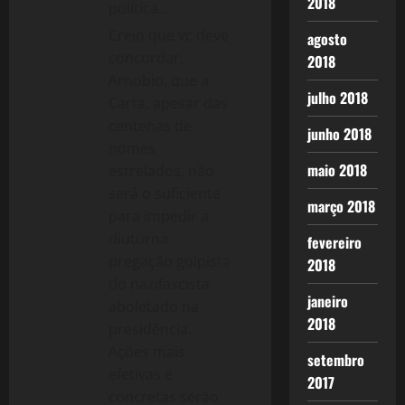
2018
política…
Creio que vc deve
agosto
concordar,
2018
Arnobio, que a
julho 2018
Carta, apesar das
centenas de
junho 2018
nomes
maio 2018
estrelados, não
será o suficiente
março 2018
para impedir a
diuturna
fevereiro
pregação golpista
2018
do nazifascista
janeiro
aboletado na
2018
presidência.
Ações mais
setembro
efetivas e
2017
concretas serão