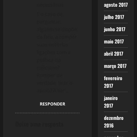
agosto 2017
necessárias.
É o caso de
julho 2017
perguntar:
junho 2017
alguém se dispõe,
de fato, a romper
maio 2017
suas notórias
ligações com a
abril 2017
política do
março 2017
miliciano?
Romper de
fevereiro
verdade, tirar o
2017
apoio? A ver…
janeiro
RESPONDER
2017
dezembro
Deixe uma resposta
2016