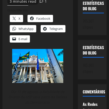
3 minutes read
1
ESTATÍSTICAS
DO BLOG
Compartilhe isso:
X
Facebook
745.061
cliques
WhatsApp
Telegram
E-mail
ESTATÍSTICAS
DO BLOG
745.061
cliques
COMENTÁRIOS
Dia 11 de agosto, a Faculdade de
Direito da USP será palco da Defesa
da Democracia.
As Redes