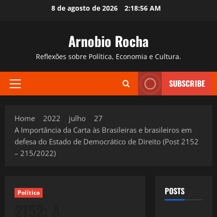
Skip
8 de agosto de 2026
2:18:57 AM
to
content
Arnobio Rocha
Reflexões sobre Política, Economia e Cultura.
SUBSCRIBE
Primary
Menu
Home
2022
julho
27
A Importância da Carta às Brasileiras e brasileiros em
defesa do Estado de Democrático de Direito (Post 2152
– 215/2022)
POSTS
Política
2152: A