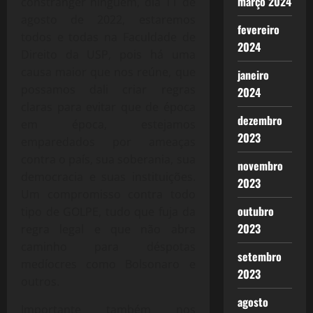
março 2024
constranger ninguém, dia 11 de
agosto de 2022, estaremos
fevereiro
todos e todas na Faculdade de
2024
Direito da USP, pois há uma
causa maior que nos reúne, que
janeiro
possamos dali criar regras
2024
claras para evitar que de época
dezembro
em época, estejamos
2023
emparedados por ameaças
contra o país, sua soberania, sua
novembro
democracia e suas instituições.
2023
Um compromisso contra todo
outubro
tipo de GOLPE, tudo que fuja da
2023
regra legal e que não abra
caminho para déspotas
setembro
medíocres como Bolsonaro e
2023
outros.
agosto
Importante também nos