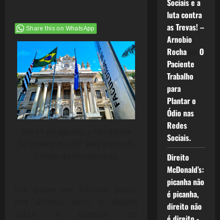
Sociais e a
luta contra
as Trevas! –
Share this on WhatsApp
Arnobio
Rocha
em
O
Paciente
Trabalho
para
Plantar o
Ódio nas
Redes
Dia 11 de agosto, a Faculdade
Sociais.
de Direito da USP será palco da
Defesa da Democracia.
Direito
McDonald’s:
picanha não
Era quase um folclore, piada,
é picanha,
nos últimos anos, o debate
direito não
sobre a questão do
é direito -