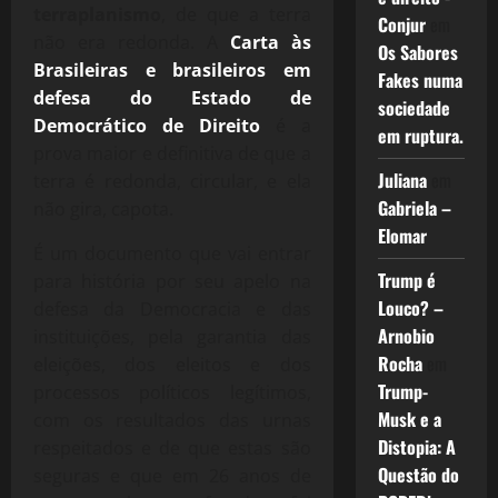
terraplanismo
, de que a terra
Conjur
em
não era redonda. A
Carta às
Os Sabores
Brasileiras e
brasileiros em
Fakes numa
defesa do Estado de
sociedade
Democrático de Direito
é a
em ruptura.
prova maior e definitiva de que a
Juliana
em
terra é redonda, circular, e ela
Gabriela –
não gira, capota.
Elomar
É um documento que vai entrar
Trump é
para história por seu apelo na
Louco? –
defesa da Democracia e das
Arnobio
instituições, pela garantia das
Rocha
em
eleições, dos eleitos e dos
Trump-
processos políticos legítimos,
Musk e a
com os resultados das urnas
Distopia: A
respeitados e de que estas são
Questão do
seguras e que em 26 anos de