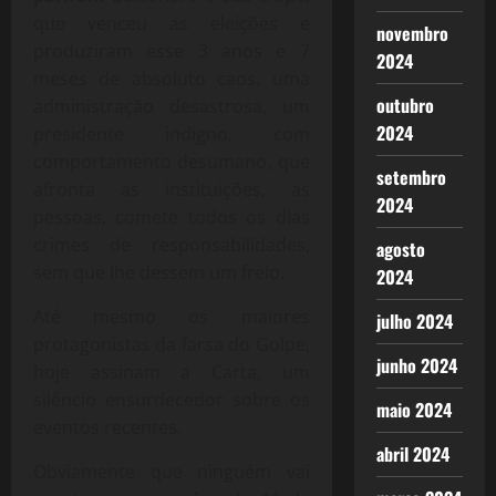
que venceu as eleições e
novembro
produziram esse 3 anos e 7
2024
meses de absoluto caos, uma
outubro
administração desastrosa, um
2024
presidente indigno, com
comportamento desumano, que
setembro
afronta as instituições, as
2024
pessoas, comete todos os dias
crimes de responsabilidades,
agosto
sem que lhe dessem um freio.
2024
Até mesmo os maiores
julho 2024
protagonistas da farsa do Golpe,
junho 2024
hoje assinam a Carta, um
silêncio ensurdecedor sobre os
maio 2024
eventos recentes.
abril 2024
Obviamente que ninguém vai