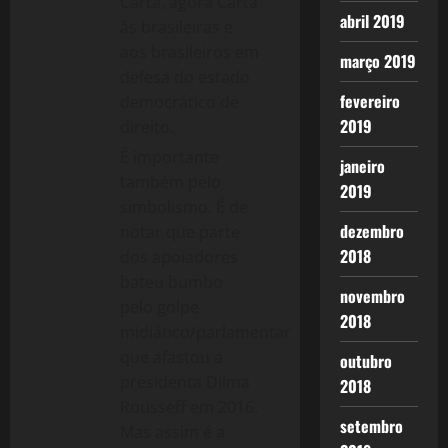
Carta, agora Carta
abril 2019
às brasileiras e
aos brasileiros em
março 2019
defesa do estado
fevereiro
democrático de
2019
direito.
É importante
janeiro
também pelo
2019
simbolismo. É de
dezembro
notar que parte
2018
dos apoiadores
bateu bumbo
novembro
pelo golpe
2018
midiático/parlamentar
que afastou a
outubro
presidenta Dilma
2018
Rousseff em 2016.
setembro
Mas assim é a