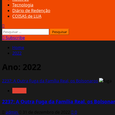
Tecnologia
Diário de Redenção
COISAS de LUA
Pesquisar
por:
Subscribe
Home
2022
Ano:
2022
2237: A Outra Fuga da Família Real, os Bolsonaros
Política
2237: A Outra Fuga da Família Real, os Bolsona
admin
31 de dezembro de 2022
0