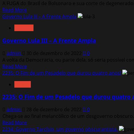
A FUGA do Brasil de Bolsonaro e sua corte de degenerado
Read
Read More
more
Governo Lula III – A Frente Ampla
about
Crise 2.0
2237:
A
Governo Lula III – A Frente Ampla
Outra
Fuga
admin
30 de dezembro de 2022
0
da
A volta da Democracia, ou parte dela, só seria possível c
Família
Read
Read More
Real,
more
2235: O Fim de um Pesadelo que durou quatro anos!
os
about
Bolsonaros
Política
Governo
Lula
2235: O Fim de um Pesadelo que durou quatro 
III
–
admin
28 de dezembro de 2022
0
A
Chega-se ao final melancólico de um desgoverno obscuro. 
Frente
Read
Read More
Ampla
more
2234: Governo Tarcísio, um governo obscurantista.