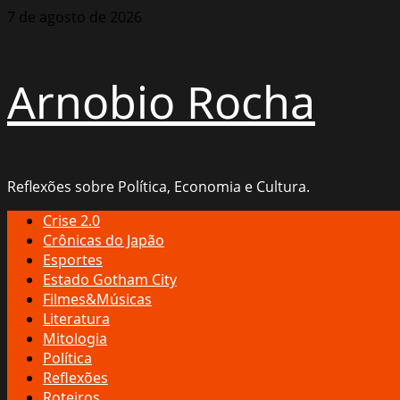
Skip
7 de agosto de 2026
to
content
Arnobio Rocha
Reflexões sobre Política, Economia e Cultura.
Primary
Crise 2.0
Menu
Crônicas do Japão
Esportes
Estado Gotham City
Filmes&Músicas
Literatura
Mitologia
Política
Reflexões
Roteiros