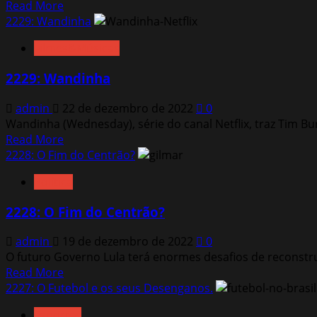
Read
Read More
more
2229: Wandinha
about
Filmes&Músicas
2230:
Argentina,1985
2229: Wandinha
admin
22 de dezembro de 2022
0
Wandinha (Wednesday), série do canal Netflix, traz Tim Bu
Read
Read More
more
2228: O Fim do Centrão?
about
Política
2229:
Wandinha
2228: O Fim do Centrão?
admin
19 de dezembro de 2022
0
O futuro Governo Lula terá enormes desafios de reconstru
Read
Read More
more
2227: O Futebol e os seus Desenganos.
about
Esportes