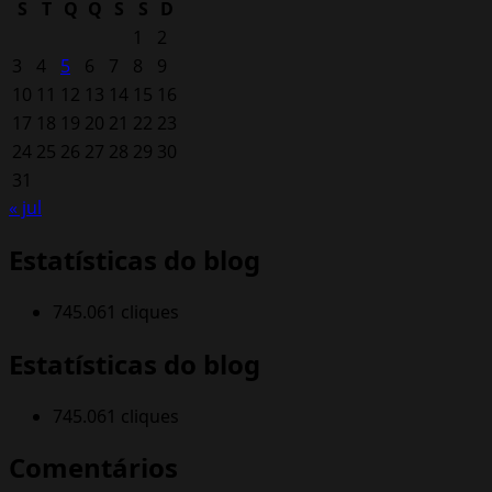
S
T
Q
Q
S
S
D
argentinos.
1
2
3
4
5
6
7
8
9
10
11
12
13
14
15
16
17
18
19
20
21
22
23
24
25
26
27
28
29
30
31
« jul
Estatísticas do blog
745.061 cliques
Estatísticas do blog
745.061 cliques
Comentários