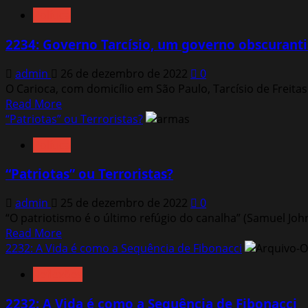
about
Política
2235:
O
2234: Governo Tarcísio, um governo obscuranti
Fim
de
admin
26 de dezembro de 2022
0
um
O Carioca, com domicílio em São Paulo, Tarcísio de Freitas
Pesadelo
Read
Read More
que
more
“Patriotas” ou Terroristas?
durou
about
quatro
Política
2234:
anos!
Governo
“Patriotas” ou Terroristas?
Tarcísio,
um
admin
25 de dezembro de 2022
0
governo
“O patriotismo é o último refúgio do canalha” (Samuel Joh
obscurantista.
Read
Read More
more
2232: A Vida é como a Sequência de Fibonacci
about
Reflexões
“Patriotas”
ou
2232: A Vida é como a Sequência de Fibonacci