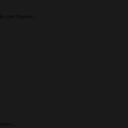
o com ‘Espere,...
choro...