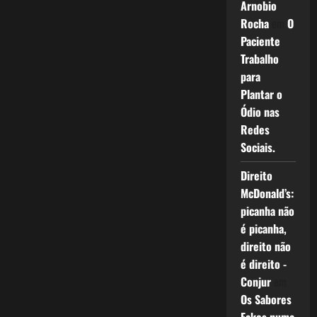
Arnobio
Rocha
em
O
Paciente
Trabalho
para
Plantar o
Ódio nas
Redes
Sociais.
Direito
McDonald’s:
picanha não
é picanha,
direito não
é direito -
Conjur
em
Os Sabores