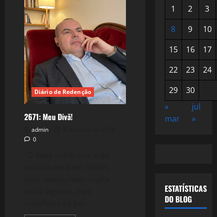
1
2
3
8
9
10
15
16
17
22
23
24
29
30
Diário de Redenção
«
jul
2671: Meu Divã!
mar
»
admin
8 de junho de 2026
0
“O deus soberano, cujo
oráculo está em Delfos,
nem revela, nem oculta
ESTATÍSTICAS
coisa alguma, mas
DO BLOG
manifesta-se por...