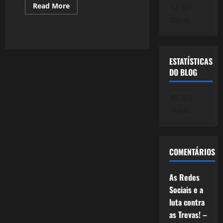
Read
Read More
745.061
more
cliques
about
2671:
Meu
Divã!
ESTATÍSTICAS
DO BLOG
745.061
cliques
COMENTÁRIOS
As Redes
Sociais e a
luta contra
as Trevas! –