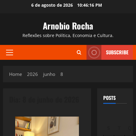
Skip
6 de agosto de 2026
10:46:17 PM
to
content
Arnobio Rocha
Reflexões sobre Política, Economia e Cultura.
SUBSCRIBE
Primary
Menu
Home
2026
junho
8
Dia:
8 de junho de 2026
POSTS
S
T
Q