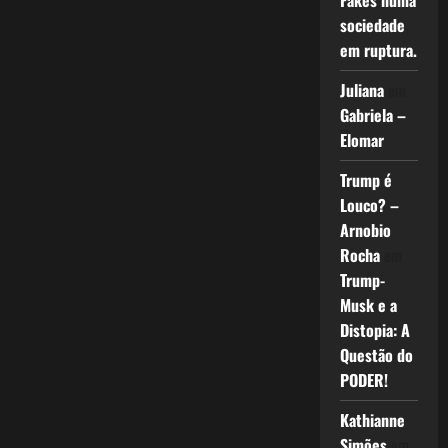
Fakes numa
sociedade
em ruptura.
Juliana
em
Gabriela –
Elomar
Trump é
Louco? –
Arnobio
Rocha
em
Trump-
Musk e a
Distopia: A
Questão do
PODER!
Kathianne
Simões
em