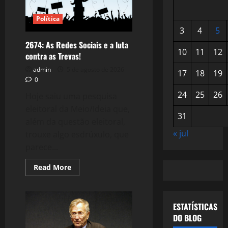
Política
3
4
5
2674: As Redes Sociais e a luta
10
11
12
contra as Trevas!
admin
5 de agosto de 2026
17
18
19
0
24
25
26
Hoje saiu uma pesquisa
eleitoral da Meio/Ideia que,
31
além da questão eleitoral,
« jul
trouxe algo esdrúxulo, que
parece...
Read
Read More
more
about
2674:
As
Redes
ESTATÍSTICAS
Sociais
DO BLOG
e
a