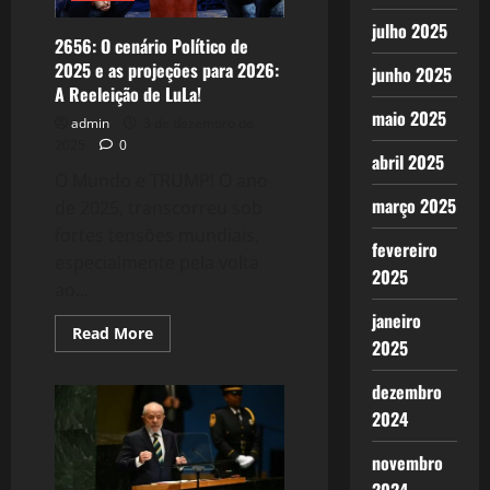
julho 2025
2656: O cenário Político de
2025 e as projeções para 2026:
junho 2025
A Reeleição de LuLa!
maio 2025
admin
3 de dezembro de
2025
0
abril 2025
O Mundo e TRUMP! O ano
março 2025
de 2025, transcorreu sob
fortes tensões mundiais,
fevereiro
especialmente pela volta
2025
ao...
janeiro
Read
Read More
2025
more
about
2656:
dezembro
O
cenário
2024
Político
de
2025
novembro
e
as