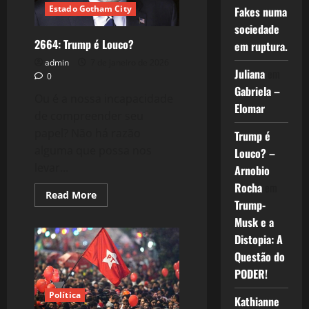
Estado Gotham City
Fakes numa
sociedade
2664: Trump é Louco?
em ruptura.
admin
7 de janeiro de 2026
Juliana
em
0
Gabriela –
Ou é a nossa incapacidade
Elomar
de compreender seu
papel? Não há razão
Trump é
alguma que possa nos
Louco? –
levar...
Arnobio
Rocha
em
Read
Read More
Trump-
more
about
Musk e a
2664:
Trump
Distopia: A
é
Louco?
Questão do
PODER!
Política
Kathianne