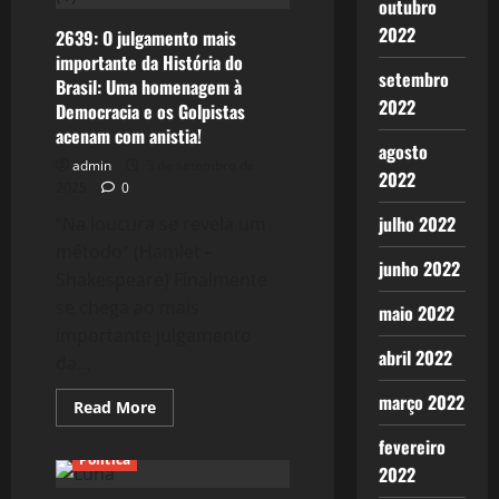
outubro
a
mídia
2022
2639: O julgamento mais
corporativa)
importante da História do
contra
setembro
o
Brasil: Uma homenagem à
Brasil!
2022
Democracia e os Golpistas
acenam com anistia!
agosto
admin
3 de setembro de
2022
2025
0
julho 2022
“Na loucura se revela um
método” (Hamlet –
junho 2022
Shakespeare) Finalmente
se chega ao mais
maio 2022
importante julgamento
abril 2022
da...
março 2022
Read
Read More
more
about
fevereiro
2639:
Política
O
2022
julgamento