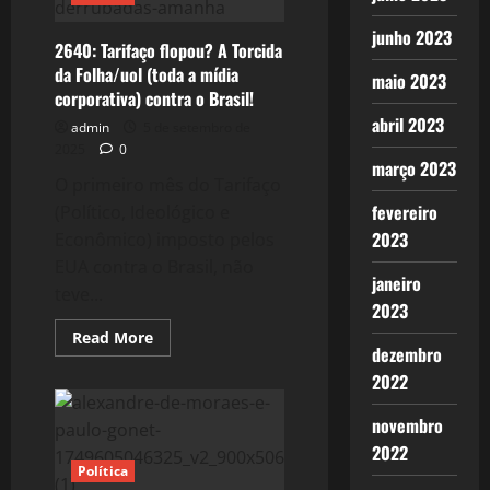
junho 2023
2640: Tarifaço flopou? A Torcida
da Folha/uol (toda a mídia
maio 2023
corporativa) contra o Brasil!
abril 2023
admin
5 de setembro de
2025
0
março 2023
O primeiro mês do Tarifaço
fevereiro
(Político, Ideológico e
2023
Econômico) imposto pelos
EUA contra o Brasil, não
janeiro
teve...
2023
Read
Read More
dezembro
more
about
2022
2640:
Tarifaço
flopou?
novembro
A
Torcida
2022
da
Política
Folha/uol
(toda