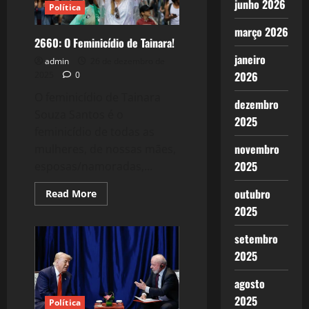
junho 2026
Política
março 2026
2660: O Feminicídio de Tainara!
janeiro
admin
26 de dezembro de
2026
2025
0
O feminicídio de Tainara
dezembro
Souza Santos é o
2025
feminicídio de todas as
novembro
mulheres, de nossas mães,
2025
esposas/namoradas,...
outubro
Read
Read More
more
2025
about
2660:
O
setembro
Feminicídio
de
2025
Tainara!
agosto
2025
Política