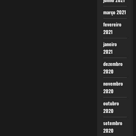
junho 2021
em
São
Paulo
março 2021
para
2026!
fevereiro
2021
janeiro
2021
dezembro
2020
novembro
2020
outubro
2020
setembro
2020