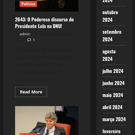
2024
projeções
Política
para
2026:
outubro
A
2643: O Poderoso discurso do
2024
Reeleição
de
Presidente Lula na ONU!
LuLa!
setembro
admin
23 de setembro de
2024
2025
1
O discurso do Presidente
agosto
Lula na Assembleia Geral
2024
da ONU, nesse 23 de
julho 2024
setembro de 2025,
entrará...
junho 2024
Read
Read More
maio 2024
more
about
2643:
abril 2024
O
Poderoso
discurso
março 2024
do
Presidente
Lula
fevereiro
na