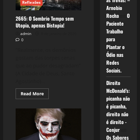
as Trevas! –
Reflexões
Verdade
Arnobio
(Netflix)
Rocha
em
O
2665: O Sombrio Tempo sem
Paciente
Utopia, apenas Distopia!
Trabalho
admin
9 de janeiro de 2026
para
0
Plantar o
“Realmente, os demônios
Ódio nas
gostam das torpes cenas
Redes
que ao pudor desagradam”
Sociais.
(A Cidade de Deus, Santo
Agostinho)...
Direito
McDonald’s:
Read
Read More
more
picanha não
about
é picanha,
2665:
O
direito não
Sombrio
Tempo
é direito -
sem
Utopia,
Conjur
em
apenas
Os Sabores
Distopia!