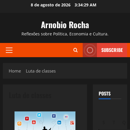
Skip
8 de agosto de 2026
3:34:30 AM
to
content
Arnobio Rocha
Reflexões sobre Política, Economia e Cultura.
SUBSCRIBE
Primary
Menu
Home
Luta de classes
Luta de classes
POSTS
S
T
Q