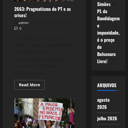
Simões
em
2663: Pragmatismo do PT e as
PL da
crises!
Bandidagem
admin
3 de janeiro de 2026
e
0
impunidade,
O caminho tortuoso da
é o preço
Democracia, especialmente
do
a brasileira, mais
Bolsonaro
acostumada aos golpes,
Livre!
tem no Partido dos
Trabalhadores...
ARQUIVOS
Read
Read More
more
about
2663:
agosto
Pragmatismo
do
2026
PT
e
as
julho 2026
crises!