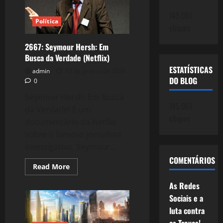
luta
contra
745.061
as
Política
Trevas!
cliques
2667: Seymour Hersh: Em
Busca da Verdade (Netflix)
ESTATÍSTICAS
admin
15 de janeiro de 2026
DO BLOG
0
Seymour Hersh: Em Busca
745.061
da Verdade! É um
cliques
documentário da Netflix
sobre o famoso jornalista
investigativo, Seymour...
COMENTÁRIOS
Read
Read More
more
about
As Redes
2667:
Seymour
Sociais e a
Hersh:
Em
luta contra
Busca
da