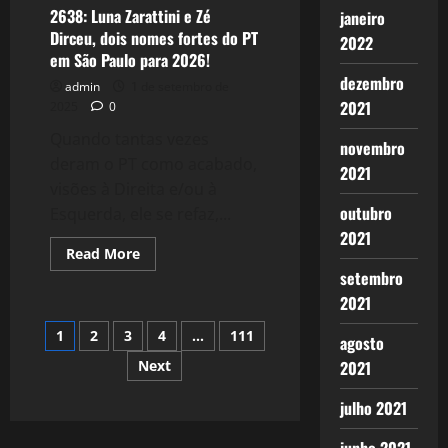
mais
2638: Luna Zarattini e Zé
importante
janeiro
da
Dirceu, dois nomes fortes do PT
2022
História
do
em São Paulo para 2026!
Brasil:
dezembro
Uma
admin
1 de setembro de
homenagem
2021
2025
0
à
Democracia
Quando tantas vezes
e
novembro
os
deram o PT como acabado,
Golpistas
2021
acenam
visões à Direita e/ou à
com
outubro
anistia!
Esquerda, ele se refaz,...
2021
Read
Read More
more
setembro
about
2638:
2021
Luna
Zarattini
Paginação
1
2
3
4
…
111
e
agosto
Zé
Dirceu,
2021
Next
de
dois
nomes
julho 2021
fortes
posts
do
PT