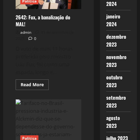
Política
ONU!
2024
janeiro
2642: Fux, a banalização do
2024
MAL!
admin
11 de setembro de
dezembro
2025
0
2023
O voto de mais 11 horas
novembro
proferido pelo ministro
2023
Luiz Fux, foi como uma
espada, longo e...
outubro
2023
Read
Read More
more
about
setembro
2642:
Fux,
2023
a
banalização
do
agosto
MAL!
2023
julho 2023
Política