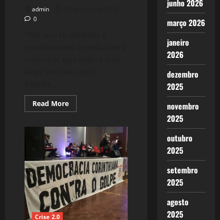
junho 2026
admin
29 de maio de 2016
0
março 2026
“Por isso te detenho e
janeiro
prendo como a embusteiro
2026
universal, que exerce arte
ilegal proibida pelo
dezembro
Estado....
2025
Read
Read More
novembro
more
about
2025
1303:
A
outubro
Ruptura:
Blackgate?
2025
Guantánamo?
Curitiba?
setembro
2025
agosto
2025
Crise 2.0