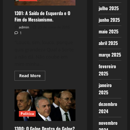
julho 2025
1301: A Saída de Esquerda e O
Fim do Messianismo.
junho 2025
admin
25 de maio de 2016
maio 2025
1
“Louco, sim, louco, porque
abril 2025
quis grandeza Qual a Sorte
março 2025
a não dá. Não coube em
mim minha...
fevereiro
2025
Read
Read More
more
about
janeiro
1301:
2025
A
Saída
de
dezembro
Esquerda
e
2024
O
Política
Fim
do
novembro
Messianismo.
1300: O Golpe Dentro do Golpe?