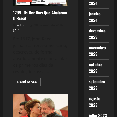
2024
1299: Os Dez Dias Que Abalaram
janeiro
O Brasil
2024
admin
20 de maio de 2016
dezembro
1
2023
Em 1917, John Reed,
jornalista norte-americano,
novembro
descreveu de forma
2023
absolutamente espetacular
outubro
os primeiros dias da
2023
revolução russa,...
setembro
Read
Read More
more
2023
about
1299:
Os
agosto
Dez
Dias
2023
Que
Abalaram
O
julho 2023