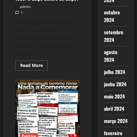
2024
admin
24 de maio de 2016
outubro
1
2024
“A inteligência nada pode
contra a fatalidade” (
setembro
Prometeu Acorrentado –
2024
Ésquilo) O mundo passa
agosto
por um...
2024
Read
Read More
more
julho 2024
about
1300:
O
junho 2024
Golpe
Dentro
do
maio 2024
Golpe?
abril 2024
março 2024
fevereiro
Política