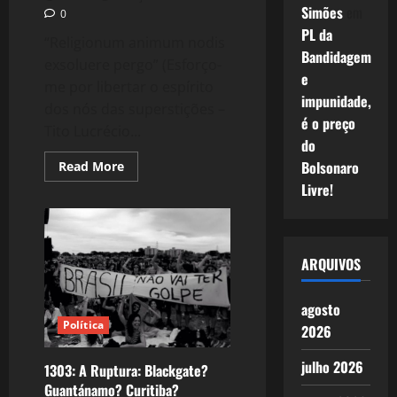
Simões
em
0
PL da
“Religionum animum nodis
Bandidagem
exsoluere pergo” (Esforço-
e
me por libertar o espírito
impunidade,
dos nós das superstições –
é o preço
Tito Lucrécio...
do
Read
Bolsonaro
Read More
more
Livre!
about
1304:
A
Escatologia
da
Democracia.
ARQUIVOS
agosto
Política
2026
julho 2026
1303: A Ruptura: Blackgate?
Guantánamo? Curitiba?