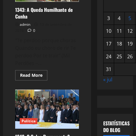
1343: A Queda Humilhante de
Cunha
3
4
5
admin
13 de setembro de
10
11
12
2016
0
“Te perdoo porque choras
17
18
19
Quando eu choro de rir Te
perdoo Por te trair” (Mil
24
25
26
Perdões –...
31
Read
Read More
more
« jul
about
1343:
A
Queda
Humilhante
de
Cunha
Política
ESTATÍSTICAS
DO BLOG