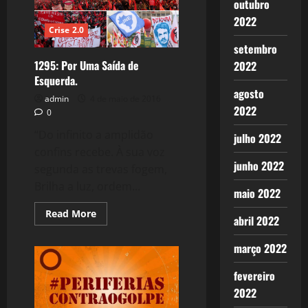
outubro
Político.
2022
Crise 2.0
setembro
1295: Por Uma Saída de
2022
Esquerda.
agosto
admin
4 de maio de 2016
2022
0
“Do infinito a amplidão
julho 2022
confins recebe. À sua voz
junho 2022
segunda as trevas fogem,
Brilha a luz, ordem...
maio 2022
Read
Read More
abril 2022
more
about
1295:
março 2022
Por
Uma
Saída
fevereiro
de
Esquerda.
2022