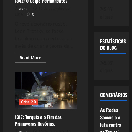
1342: O Golpe Permanente?
745.061
admin
10 de setembro de
2016
0
cliques
O revolucionário russo,
Leon Trotsky, se fosse
brasileiro com certeza, ao
ESTATÍSTICAS
invés de criar a teoria da...
DO BLOG
Read
Read More
more
745.061
about
cliques
1342:
O
Golpe
Permanente?
COMENTÁRIOS
Crise 2.0
As Redes
1317: Turquia e o Fim das
Sociais e a
Primaveras Ilusórias.
luta contra
admin
16 de julho de 2016