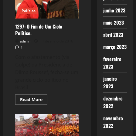
Brasil
junho 2023
Política
maio 2023
1297: O Fim de Um Ciclo
Político.
abril 2023
admin
11 de maio de 2016
março 2023
1
Com o afastamento (via
fevereiro
Golpe) da Presidência de
2023
Dilma Roussef, fecha-se um
janeiro
grande ciclo político no
2023
Brasil....
dezembro
Read
Read More
more
2022
about
1297:
O
novembro
Fim
de
2022
Um
Ciclo