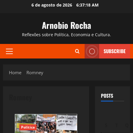
Skip
6 de agosto de 2026
6:37:19 AM
to
content
Arnobio Rocha
Reflexões sobre Política, Economia e Cultura.
SUBSCRIBE
Primary
Menu
Home
Romney
Romney
POSTS
S
T
Q
Política