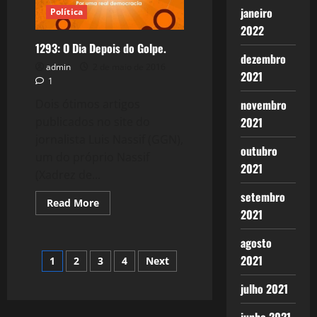
janeiro
Política
2022
1293: O Dia Depois do Golpe.
dezembro
admin
2 de maio de 2016
2021
1
Dois ótimos artigos
novembro
publicados no site do
2021
jornalista Luis Nassif (GGN),
outubro
um do próprio Nassif
2021
(Xadrez de...
setembro
Read
Read More
more
2021
about
1293:
agosto
O
Dia
Paginação
2021
1
2
3
4
Next
Depois
do
Golpe.
de
julho 2021