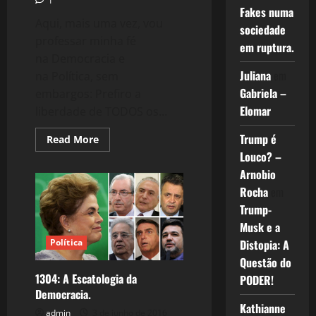
1
Fakes numa
Aqui, mais uma vez, vou
sociedade
professar minha fé
em ruptura.
na Democracia e
Juliana
em
na Política, sem
Gabriela –
embargos: Prefiro a
Elomar
liberdade de TODOS os...
Trump é
Read
Read More
more
Louco? –
about
1305:
Arnobio
Eugenia
Política
Rocha
em
Trump-
Musk e a
Política
Distopia: A
Questão do
1304: A Escatologia da
PODER!
Democracia.
Kathianne
admin
3 de junho de 2016