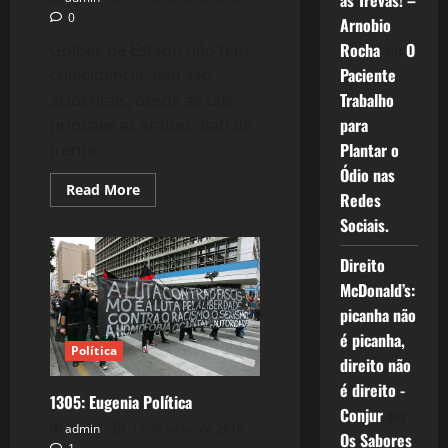
as Trevas! –
0
Arnobio
Rocha
em
O
Golpes de Estado não tem
Paciente
coincidência, não são
Trabalho
acidentais, desde as tais
para
primaveras árabes, bati de
Plantar o
frente...
Ódio nas
Read
Read More
Redes
more
about
Sociais.
1317:
Turquia
e
Direito
o
Fim
McDonald’s:
das
picanha não
Primaveras
Ilusórias.
é picanha,
Política
direito não
é direito -
1305: Eugenia Política
Conjur
em
admin
13 de junho de 2016
Os Sabores