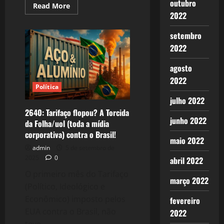
outubro
Read
Read More
more
2022
about
2642:
Fux,
setembro
a
2022
banalização
do
MAL!
agosto
2022
Política
julho 2022
2640: Tarifaço flopou? A Torcida
junho 2022
da Folha/uol (toda a mídia
corporativa) contra o Brasil!
maio 2022
admin
5 de setembro de
2025
0
abril 2022
O primeiro mês do Tarifaço
março 2022
(Político, Ideológico e
Econômico) imposto pelos
fevereiro
EUA contra o Brasil, não
2022
teve...