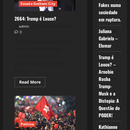
Estado Gotham City
Fakes numa
sociedade
2664: Trump é Louco?
em ruptura.
admin
7 de janeiro de 2026
Juliana
em
0
Gabriela –
Ou é a nossa incapacidade
Elomar
de compreender seu
papel? Não há razão
Trump é
alguma que possa nos
Louco? –
levar...
Arnobio
Rocha
em
Read
Read More
Trump-
more
about
Musk e a
2664:
Trump
Distopia: A
é
Louco?
Questão do
PODER!
Política
Kathianne