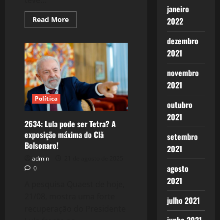
janeiro
Read
Read More
2022
more
about
2640:
dezembro
Tarifaço
2021
flopou?
A
Torcida
novembro
da
Folha/uol
2021
(toda
a
Política
mídia
outubro
corporativa)
contra
2021
o
2634: Lula pode ser Tetra? A
Brasil!
exposição máxima do Clã
setembro
Bolsonaro!
2021
admin
21 de agosto de 2025
agosto
0
2021
A pesquisa Quaest de hoje,
21/08, mostra uma forte
julho 2021
recuperação do Presidente