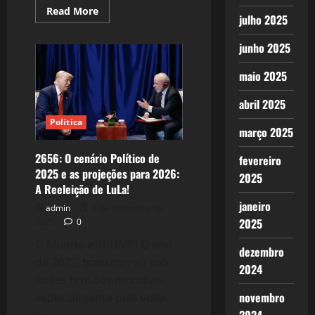
Read
Read More
julho 2025
more
about
2662:
junho 2025
Venezuela,
a
intervenção
maio 2025
Imperialista
e
as
abril 2025
guerras
regionais!
Política
março 2025
2656: O cenário Político de
fevereiro
2025 e as projeções para 2026:
2025
A Reeleição de LuLa!
janeiro
admin
3 de dezembro de
2025
2025
0
O Mundo e TRUMP! O ano
dezembro
de 2025, transcorreu sob
2024
fortes tensões mundiais,
novembro
especialmente pela volta
ao...