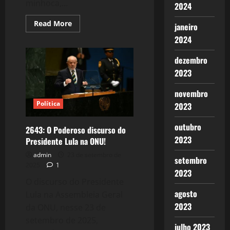
minhoca,...
2024
Read
Read More
janeiro
more
about
2024
Geração
Z
–
dezembro
Mais
2023
um
movimento
contra
novembro
a
Democracia
Política
2023
–
Produto
das
outubro
2643: O Poderoso discurso do
Big
Techs
2023
Presidente Lula na ONU!
(EUA)?
admin
23 de setembro de
setembro
2025
1
2023
O discurso do Presidente
agosto
Lula na Assembleia Geral
2023
da ONU, nesse 23 de
setembro de 2025,
julho 2023