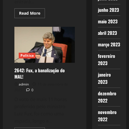
entrará...
junho 2023
Read
Read More
more
maio 2023
about
2643:
O
abril 2023
Poderoso
discurso
do
março 2023
Presidente
Lula
na
fevereiro
Política
ONU!
2023
2642: Fux, a banalização do
janeiro
MAL!
2023
admin
11 de setembro de
2025
0
dezembro
O voto de mais 11 horas
2022
proferido pelo ministro
novembro
Luiz Fux, foi como uma
2022
espada, longo e...