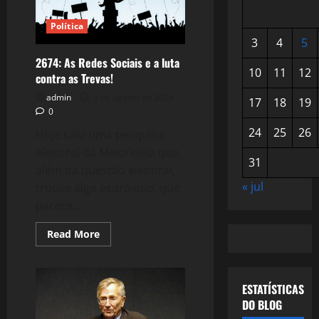
Política
3
4
5
2674: As Redes Sociais e a luta
10
11
12
contra as Trevas!
admin
5 de agosto de 2026
17
18
19
0
24
25
26
Hoje saiu uma pesquisa
eleitoral da Meio/Ideia que,
31
além da questão eleitoral,
« jul
trouxe algo esdrúxulo, que
parece...
Read
Read More
more
about
2674:
As
Redes
ESTATÍSTICAS
Sociais
DO BLOG
e
a