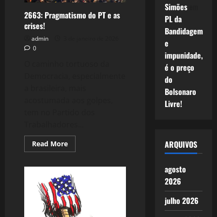
Simões
em
2663: Pragmatismo do PT e as
PL da
crises!
Bandidagem
admin
3 de janeiro de 2026
e
0
impunidade,
O caminho tortuoso da
é o preço
Democracia, especialmente
do
a brasileira, mais
Bolsonaro
acostumada aos golpes,
Livre!
tem no Partido dos
Trabalhadores...
ARQUIVOS
Read
Read More
more
about
2663:
agosto
Pragmatismo
do
2026
PT
e
as
julho 2026
crises!