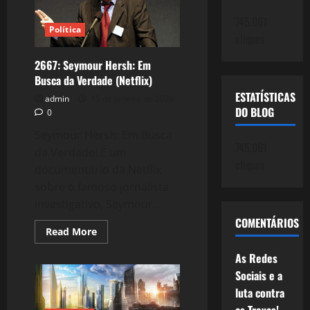
luta
contra
745.061
as
Política
Trevas!
cliques
2667: Seymour Hersh: Em
Busca da Verdade (Netflix)
ESTATÍSTICAS
admin
15 de janeiro de 2026
DO BLOG
0
Seymour Hersh: Em Busca
745.061
da Verdade! É um
cliques
documentário da Netflix
sobre o famoso jornalista
investigativo, Seymour...
COMENTÁRIOS
Read
Read More
more
about
As Redes
2667:
Seymour
Sociais e a
Hersh:
Em
luta contra
Busca
da