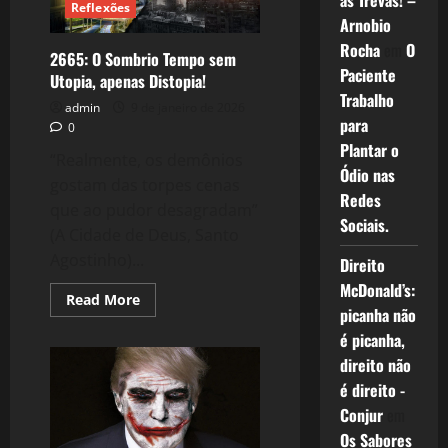
as Trevas! –
Reflexões
Verdade
Arnobio
(Netflix)
Rocha
em
O
2665: O Sombrio Tempo sem
Paciente
Utopia, apenas Distopia!
Trabalho
admin
9 de janeiro de 2026
para
0
Plantar o
“Realmente, os demônios
Ódio nas
gostam das torpes cenas
Redes
que ao pudor desagradam”
Sociais.
(A Cidade de Deus, Santo
Agostinho)...
Direito
McDonald’s:
Read
Read More
more
picanha não
about
é picanha,
2665:
O
direito não
Sombrio
Tempo
é direito -
sem
Utopia,
Conjur
em
apenas
Os Sabores
Distopia!