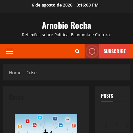
Skip
6 de agosto de 2026
3:16:05 PM
to
content
Arnobio Rocha
Reflexões sobre Política, Economia e Cultura.
SUBSCRIBE
Primary
Menu
Home
Crise
Crise
POSTS
S
T
Q