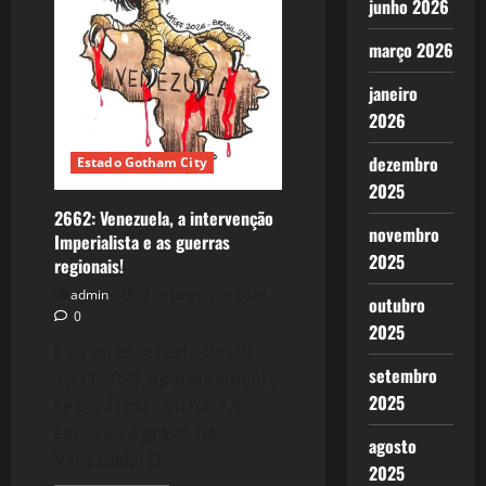
junho 2026
março 2026
janeiro
2026
dezembro
Estado Gotham City
2025
2662: Venezuela, a intervenção
novembro
Imperialista e as guerras
2025
regionais!
admin
3 de janeiro de 2026
outubro
0
2025
Escrevi esse texto do dia
setembro
15.11.2025, aparentemente
2025
se confirma…ou não! A
situação é grave, na
agosto
Venezuela! O...
2025