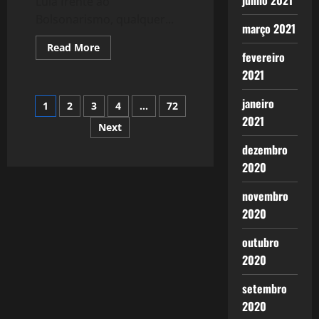
junho 2021
Lula frente ao
Bolsonarismo, qualquer...
março 2021
Read
Read More
fevereiro
more
about
2021
2634:
Lula
pode
Paginação
janeiro
1
2
3
4
…
72
ser
Tetra?
2021
A
Next
de
exposição
máxima
dezembro
do
posts
2020
Clã
Bolsonaro!
novembro
2020
outubro
2020
setembro
2020