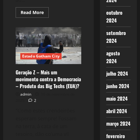
2024
outubro
Read
Read More
more
2024
about
2656:
O
setembro
cenário
Político
2024
de
2025
e
agosto
as
Estado Gotham City
projeções
2024
para
2026:
Geração Z – Mais um
julho 2024
A
Reeleição
movimento contra a Democracia
de
– Produto das Big Techs (EUA)?
junho 2024
LuLa!
admin
16 de novembro de
maio 2024
2025
2
“Como estes crendeirões
abril 2024
esperam sempre! Fossam
março 2024
na terra, à cata de um
tesoiro, dão co’uma vil
fevereiro