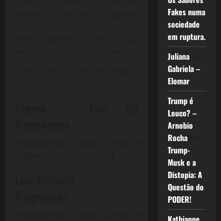
Escola Técnica. Procurei
Fakes numa
algumas versões originais
sociedade
destas músicas, não consegui,
em ruptura.
então fiquemos com o que
temos de melhor som, gravação.
Juliana
em
Gabriela –
Ótima sexta e fim de semana
Elomar
para todos nós.
Trump é
Fagner – Flor do
Louco? –
Mamulengo
Arnobio
Rocha
em
[youtube]https://www.youtube.com/watch?
Trump-
v=IgBwQ5HTbcE[/youtube]
Musk e a
Distopia: A
Luis Melodia –
Questão do
Magrelinha
PODER!
[youtube]https://www.youtube.com/watch?
Kathianne