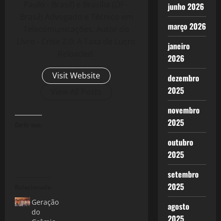
Paulo - Brasil) e Brasília (DF -
junho 2026
Brasil) Advogado e Técnico em
março 2026
Telecomunicações. Autor do
Livro - Crise 2.0: A Taxa de Lucro
janeiro
Reloaded.
2026
Visit Website
dezembro
2025
View All Posts
novembro
2025
Curtir isso:
outubro
2025
setembro
2025
Relacionado
Geração
agosto
do
2025