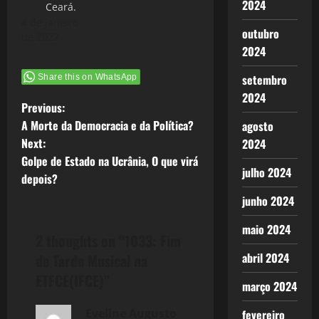
2024
Ceará.
4 de janeiro
outubro
de 2022
2024
setembro
Share this on WhatsApp
2024
P
Previous:
A Morte da Democracia e da Política?
agosto
o
Next:
2024
Golpe de Estado na Ucrânia, O que virá
s
julho 2024
depois?
t
junho 2024
n
maio 2024
2 thoughts on “
1033: Fim
a
abril 2024
de Tarde Musical na
ETFCE(IFCE)
”
v
março 2024
Eveline Augusto
fevereiro