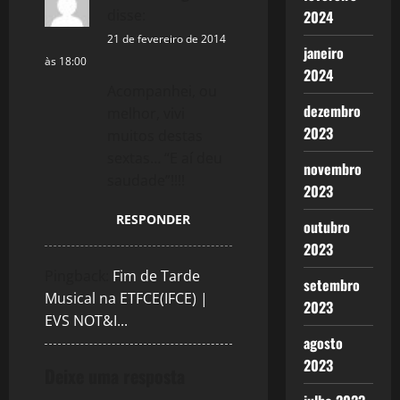
i
disse:
2024
g
21 de fevereiro de 2014
janeiro
às 18:00
a
2024
Acompanhei, ou
t
dezembro
melhor, vivi
2023
muitos destas
i
sextas… “E aí deu
novembro
saudade”!!!!
o
2023
n
RESPONDER
outubro
2023
Pingback:
Fim de Tarde
setembro
Musical na ETFCE(IFCE) |
2023
EVS NOT&I...
agosto
2023
Deixe uma resposta