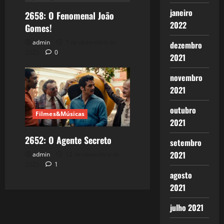
janeiro
2658: O Fenomenal João
2022
Gomes!
admin
7 de dezembro de
dezembro
2025
0
2021
novembro
2021
outubro
Filmes&Músicas
2021
2652: O Agente Secreto
setembro
2021
admin
12 de novembro de
2025
1
agosto
2021
julho 2021