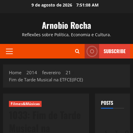
Skip
9 de agosto de 2026
7:51:09 AM
to
content
Arnobio Rocha
Reflexões sobre Política, Economia e Cultura.
SUBSCRIBE
Primary
Menu
Home
2014
fevereiro
21
Fim de Tarde Musical na ETFCE(IFCE)
POSTS
Filmes&Músicas
1033: Fim de Tarde
Musical na
S
T
Q