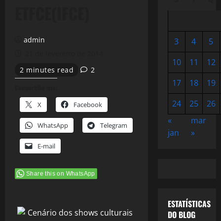
ETFCE(IFCE)
admin
3
4
5
21 de fevereiro de 2014
10
11
12
2 minutes read
2
17
18
19
Compartilhe isso:
24
25
26
X
Facebook
«
mar
WhatsApp
Telegram
jan
»
E-mail
Share this on WhatsApp
ESTATÍSTICAS
DO BLOG