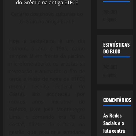
745.061
Cenário dos shows culturais do
cliques
Grêmio na antiga ETFCE
Hoje é sexta-feira, é um dia
ESTATÍSTICAS
comum, o ano é 1986, como
DO BLOG
sempre, lá em frente da piscina,
microfone aberto, os artistas se
745.061
revezarão e animarão o fim de
cliques
tarde e início de noite da ETFCE
(Escola Técnica Federal do
Ceará). Isto aconteceu por
COMENTÁRIOS
muitos anos, iniciativa do
Grêmio Livre José Montenegro
As Redes
Lima, o comando era “B da
Sociais e a
Costa”, diretor de Cultura, na
luta contra
gestão que presidi a entidade.