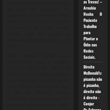
as Trevas! –
No “palco” improvisado em cima
Arnobio
da caixa de máquinas, se
Rocha
em
O
apresentações como a do Punk,
Paciente
Alencar Jr, do Esdras, da Joana,
Trabalho
do Isaías e de tantos outros
para
artistas que dali saíram e
Plantar o
brilharam em outros palcos da
Ódio nas
vida.
Redes
Como sempre repito aqui,
Sociais.
escrever um blog é recolher
Direito
histórias, novas ou velhas, é
McDonald’s:
manter viva na memória os fatos
picanha não
e os momentos tão sublimes da
é picanha,
vida. E dia de sexta, que no blog
direito não
é dia de música, vamos
é direito -
relembrar os sucessos que os
Conjur
em
meninos cantavam lá na velha
Os Sabores