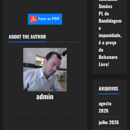
v=rU1zgxW5aNU[/youtube]
Simões
em
PL da
Save as PDF
Bandidagem
e
impunidade,
ABOUT THE AUTHOR
é o preço
do
Bolsonaro
Livre!
ARQUIVOS
admin
agosto
Administrator
2026
Nascido em Bela Cruz (Ceará -
julho 2026
Brasil), moro em São Paulo (São