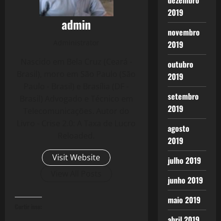
dezembro
2019
admin
novembro
Administrator
2019
Nascido em Bela Cruz (Ceará -
outubro
Brasil), moro em São Paulo (São
2019
Paulo - Brasil) e Brasília (DF -
setembro
Brasil) Advogado e Técnico em
2019
Telecomunicações. Autor do
Livro - Crise 2.0: A Taxa de Lucro
agosto
Reloaded.
2019
Visit Website
julho 2019
View All Posts
junho 2019
maio 2019
Curtir isso:
abril 2019