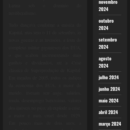
novembro
Latina sob o domínio do
2024
neoliberalismo.
outubro
Tudo dançava conforme a música do
2024
Kapital, mas veio o 11 de setembro, as
setembro
novas guerras e as invasões, a festa do
2024
complexo militar gigantesco dos EUA,
o que acabou incrementando mais
agosto
ganhos e dividendos, até a Crise
2024
clássica de Superprodução de Kapital.
julho 2024
Em meados de 2005, todos os índices
da economia dos EUA, a maior do
junho 2024
mundo, tiveram seu auge, salários,
maio 2024
renda, desemprego baixíssimo, valores
dos imóveis no pico, ali explode a crise,
abril 2024
a maior e mais cruel desde 1929.
Em
pouco mais de dois anos, a
março 2024