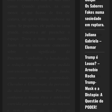
Os Sabores
camas: Quando grandes, na cama
Fakes numa
menor, o que ficasse de fora ele
sociedade
cortava, até que a vítima coubesse na
em ruptura.
cama. Se pequenas, ele punha na cama
grande, esticava-a até preencher o
Juliana
em
espaço. Teseu o mata com rapidez.
Gabriela –
Junito faz um interessante comentário
Elomar
sobre o significado do
Trump é
Procrusto:
“simboliza “a banalização,
Louco? –
a redução da alma a certa medida
Arnobio
convencional”. Trata-se, no fundo,
Rocha
em
como asseveram, com propriedade,
Trump-
Chevalier e Gheerbrant, da perversão
Musk e a
do ideal em conformismo. Procusto
Distopia: A
configura a tirania ética e intelectual
Questão do
exercida por pessoas que não toleram
PODER!
e nem aceitam as ações e os