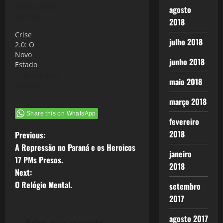
24 de março
agosto
de 2024
2018
Crise
julho 2018
2.0: O
Novo
junho 2018
Estado
1 de outubro
maio 2018
de 2012
março 2018
Share this on WhatsApp
fevereiro
P
2018
Previous:
A Repressão no Paraná e os Heroicos
janeiro
o
17 PMs Presos.
2018
Next:
s
O Relógio Mental.
setembro
t
2017
n
agosto 2017
Deixe uma resposta