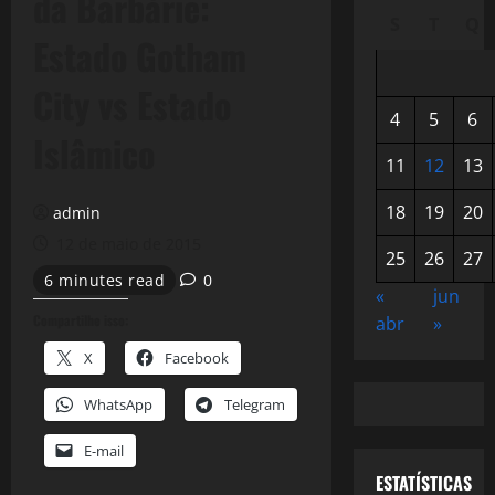
da Barbárie:
S
T
Q
Estado Gotham
City vs Estado
4
5
6
Islâmico
11
12
13
18
19
20
admin
12 de maio de 2015
25
26
27
6 minutes read
0
«
jun
Compartilhe isso:
abr
»
X
Facebook
WhatsApp
Telegram
E-mail
ESTATÍSTICAS