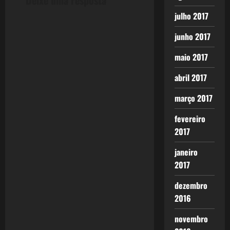
a
julho 2017
junho 2017
v
maio 2017
i
abril 2017
g
março 2017
a
fevereiro
t
2017
i
janeiro
2017
o
dezembro
n
2016
novembro