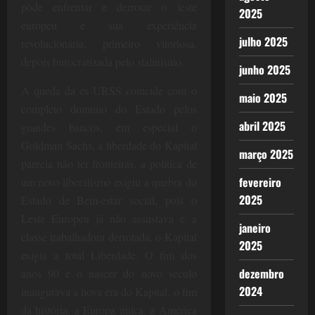
pôde enfrentar e derrotar o leste
2025
europeu e sua experiência
julho 2025
revolucionária, primeiro vitoriosa,
depois burocratizada pelo stalinismo.
junho 2025
A queda da ex-URSS coincide com o
maio 2025
completo domínio do Estado pelos
abril 2025
grandes bancos, em especial o
Goldman Sachs, a liberdade do Kapital
março 2025
parecia não ter fronteiras, a política de
fevereiro
um novo liberalismo exigiu a quebra do
2025
Estado de Bem-estar social, pois o
Leste Europeu já não assustava e a
janeiro
classe trabalhadora derrotada, o Kapital
2025
exigia a total Liberdade. O fim dos
dezembro
anos 90 e o nascer do novo século
2024
inaugurava a nova era do Kapital, o fim
da história, a Europa única, a América