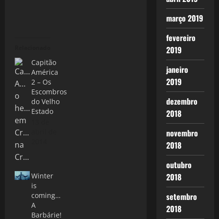
março 2019
fevereiro
Relacionado
2019
Capitão
janeiro
América
2019
2 – Os
Escombros
dezembro
do Velho
Estado
2018
13 de
abril de
novembro
2014
2018
outubro
Winter
2018
is
coming…
setembro
A
2018
Barbárie!