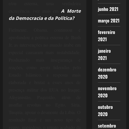
e/ou externa, uma verdadeira
junho 2021
excrecência. (ver mais em
A Morte
da Democracia e da Política?
)
março 2021
Fielmente, Obama, continuou e
fevereiro
aprofundou a política externa de Bush
2021
Jr, as intervenções no mundo árabe em
janeiro
especial causaram mais instabilidade.
2021
Produzindo mais insegurança e
reações, como agora lideradas pelo
dezembro
Estado Islâmico, a resposta mais
2020
elaborada e brutal a esses anos de
novembro
presença militar dos EUA no Iraque,
2020
Afeganistão, Paquistão, além de
insuflar revoltas no Egito, Síria,
outubro
Turquia, apoiar o desmonte da Líbia. O
2020
resultado final é um novo tipo de
setembro
grupo, impiedoso, o retrato acabado da