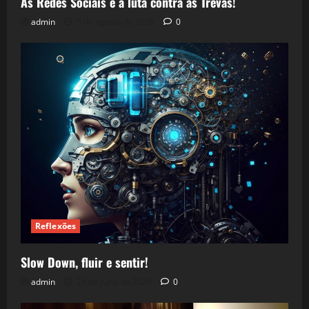
As Redes Sociais e a luta contra as Trevas!
admin
5 de agosto de 2026
0
Reflexões
Slow Down, fluir e sentir!
admin
24 de julho de 2026
0