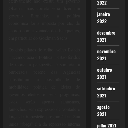
efetivamente não existiu um governo
2022
Obama, mais correto seria dizer um
janeiro
governo Bernanke, a política
2022
econômica foi a imposta por ele, de
acordo com a vontade dos banqueiros,
dezembro
em particular do Goldman Sachs.
2021
Os dois pilares do velho, velho Estado
novembro
– Democracia e Política – estão feridos
2021
de morte, a perspectiva é sombria, a
outubro
burocracia perene das Agências
2021
substituíram a possibilidade de
mobilidade política de ideias de
setembro
governos eleitos e seus programas,
2021
estes, serão apenas fantasmas,
agosto
fantoches, sem expressão de vontade e
2021
força de imposição programática. Sua
única “força” é a da repressão interna
julho 2021