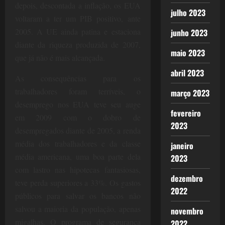
depois, descontada a inflação, os EUA
julho 2023
voltaram a ter um PIB positivo, ante
2005. A UE ainda patina e estaciona
junho 2023
diante da riqueza produzida de 2007,
maio 2023
que já não é mais alcançada.
abril 2023
As consequências para os
trabalhadores foram terríveis, o
março 2023
desemprego nos EUA teve seu auge
fevereiro
em 2009 com o dobro de
2023
desempregados diante de 2005, a renda
média dos trabalhadores e da classe
janeiro
média americana, uma boa parte dela
2023
com lastro nas hipotecas fantasiosas,
dezembro
teve perda superiores a 33%. Os gastos
2022
públicos para salvar os bancos não
salvou a maioria da população, apenas
novembro
migalhas. O programa de segurança
2022