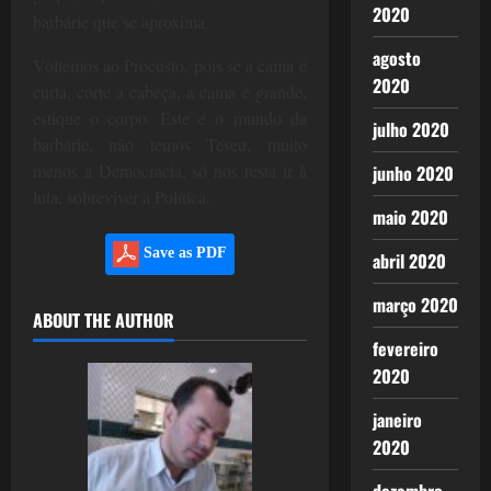
2020
barbárie que se aproxima.
agosto
Voltemos ao Procusto, pois se a cama é
2020
curta, corte a cabeça, a cama é grande,
estique o corpo. Este é o mundo da
julho 2020
barbárie, não temos Teseu, muito
menos a Democracia, só nos resta ir à
junho 2020
luta, sobreviver a Política.
maio 2020
Save as PDF
abril 2020
março 2020
ABOUT THE AUTHOR
fevereiro
2020
janeiro
2020