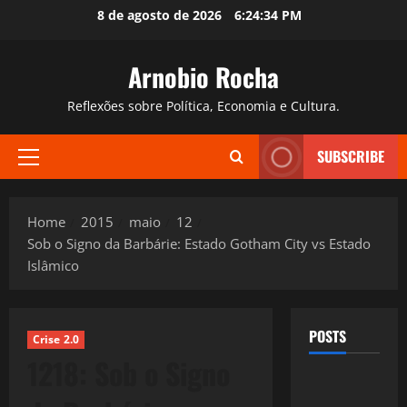
Skip
8 de agosto de 2026
6:24:35 PM
to
content
Arnobio Rocha
Reflexões sobre Política, Economia e Cultura.
SUBSCRIBE
Primary
Menu
Home
2015
maio
12
Sob o Signo da Barbárie: Estado Gotham City vs Estado
Islâmico
POSTS
Crise 2.0
1218: Sob o Signo