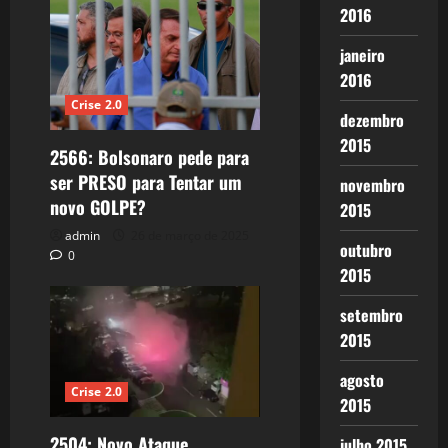
2016
janeiro
2016
Crise 2.0
dezembro
2015
2566: Bolsonaro pede para
ser PRESO para Tentar um
novembro
novo GOLPE?
2015
admin
26 de março de 2025
outubro
0
2015
setembro
2015
agosto
Crise 2.0
2015
2504: Novo Ataque
julho 2015