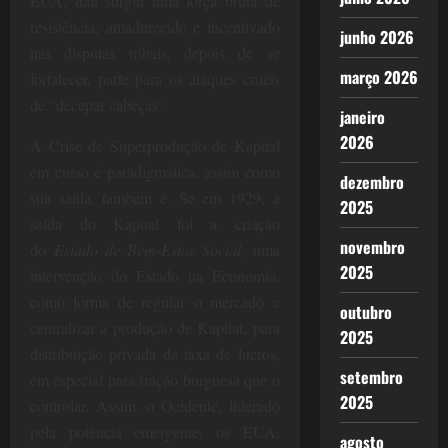
EUA, dali surgiu uma força bruta de
resistência, amadurecido e incentivado
junho 2026
nas disputas tribais, depois de se
março 2026
fortalecer, parte para os ataques cruéis
de “decepar cabeças”.
janeiro
2026
A Crise de Superprodução de Kapital
em curso é paradigmática, assim como
dezembro
sua saída, também é. Se em 1929, a
2025
saída do Kapital foi a criação
novembro
do
Estado de Bem-Estar Social
, uma
2025
intervenção do Estado na Economia,
como forma de regular o mercado e
outubro
centralizar a produção de Kapital, para
2025
distribuição privada da taxa de lucros,
setembro
em especial para fração burguesa que o
2025
controlar. Assim, o Ocidente, liderado
pela potência emergente, os EUA,
agosto