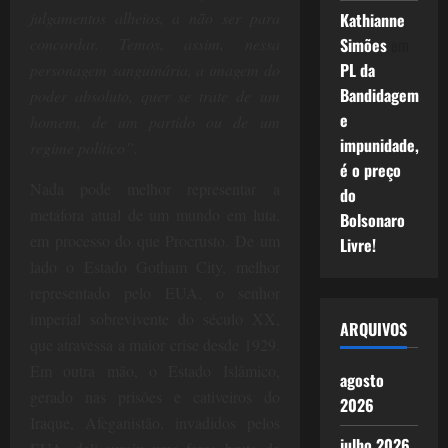
julgamentos alheios, a não ser para
Kathianne
concordar. Temos, assim, nessa
Simões
em
PL da
personagem sanguinária, a imagem do
Bandidagem
poder absoluto, quer se trate de um
e
homem, de um partido ou de um
impunidade,
regime político”.
é o preço
Nada pode melhor representar a
do
metáfora atual de um mundo em luta,
Bolsonaro
em processo do que Procrusto. De um
Livre!
lado o Estado Gotham City, melhor
representado pelo EUA, o senhor
imperial sobrevivente do século XX,
ARQUIVOS
que atravessa a maior crise desde 1929.
Em outra mão, o Estado Islâmico,
agosto
gerado nas prisões e cativeiros do
2026
Iraque, Afeganistão, invadidos pelos
julho 2026