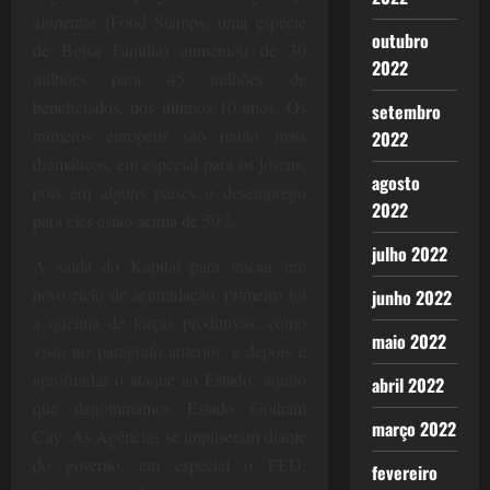
alimentar (Food Stamps, uma espécie
outubro
de Bolsa Família) aumentou de 30
2022
milhões para 45 milhões de
beneficiados, nos últimos 10 anos. Os
setembro
números europeus são muito mais
2022
dramáticos, em especial para os jovens,
agosto
pois em alguns países o desemprego
2022
para eles estão acima de 50%.
julho 2022
A saída do Kapital para iniciar um
novo ciclo de acumulação, primeiro foi
junho 2022
a queima de forças produtivas, como
maio 2022
visto no parágrafo anterior, e depois é
aprofundar o ataque ao Estado, aquilo
abril 2022
que denominamos Estado Gotham
março 2022
City. As Agências se impuseram diante
do governo, em especial o FED,
fevereiro