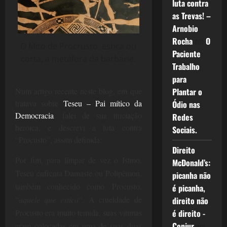
luta contra
as Trevas! –
Arnobio
Rocha
em
O
O Mito de Procrusto, estica ou
Paciente
corta, a metáfora da barbárie.
Trabalho
para
Num artigo recente neste blog, em que
Plantar o
tratava sobre
Teseu – Pai mítico da
Ódio nas
Democracia
, falei de sua iniciação
Redes
heroica, e descrevi a luta contra
Sociais.
“Procusto”, assim definida:
Direito
Por fim, para limpar de vez o Istmo,
McDonald’s:
Teseu enfrenta Damaste ou Polipêmon,
picanha não
também conhecido como Procusto,
é picanha,
“
aquele que estica
“. A crueldade de
direito não
Procusto era muito temida, suas vítimas
é direito -
Conjur
em
eram colocadas em uma de suas duas