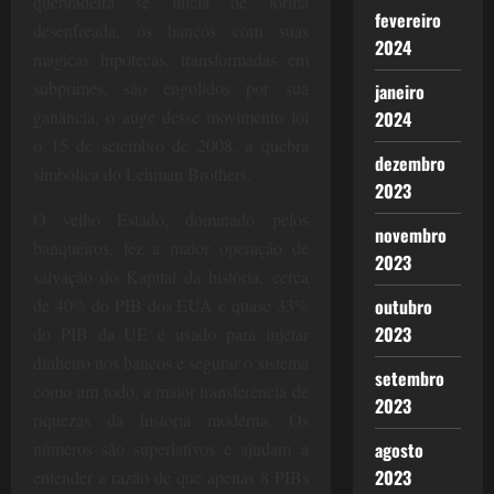
quebradeira se inicia de forma
fevereiro
desenfreada, os bancos com suas
2024
mágicas hipotecas, transformadas em
subprimes, são engolidos por sua
janeiro
ganância, o auge desse movimento foi
2024
o 15 de setembro de 2008, a quebra
dezembro
simbólica do Lehman Brothers.
2023
O velho Estado, dominado pelos
novembro
banqueiros, fez a maior operação de
2023
salvação do Kapital da história, cerca
de 40% do PIB dos EUA e quase 33%
outubro
2023
do PIB da UE é usado para injetar
dinheiro nos bancos e segurar o sistema
setembro
como um todo, a maior transferência de
2023
riquezas da história moderna. Os
números são superlativos e ajudam a
agosto
2023
entender a razão de que apenas 8 PIBs