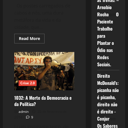
as Trevas! –
Os postes carregados de
Arnobio
cabos e nós, uma dura
Rocha
em
O
metáfora da vida e da
Paciente
cidade, que...
Trabalho
para
Read
Read More
more
Plantar o
about
Ódio nas
Cabos
e
Redes
Nós
–
Sociais.
A
Cidade
Enrolada.
Direito
McDonald’s:
Crise 2.0
picanha não
é picanha,
1032: A Morte da Democracia e
da Política?
direito não
é direito -
admin
20 de fevereiro de
2014
9
Conjur
em
Os Sabores
Li um instigante texto, de