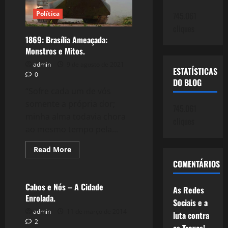
VAR
eleitoral
Política
745.061
cliques
1869: Brasília Ameaçada:
Monstros e Mitos.
admin
9 de agosto de 2021
ESTATÍSTICAS
0
DO BLOG
“Sofre cada um de vós
somente a própria dor;
745.061
minha alma todavia chora
cliques
ao mesmo tempo pela...
Read
Read More
more
Política
COMENTÁRIOS
about
1869:
Brasília
Ameaçada:
Cabos e Nós – A Cidade
As Redes
Monstros
Enrolada.
e
Sociais e a
Mitos.
admin
11 de março de 2014
luta contra
2