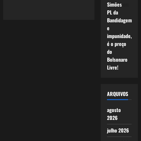
about
Simões
em
882:
Para
PL da
que
usamos
Bandidagem
as
e
Redes
Sociais?
impunidade,
Instagram
é o preço
do
Bolsonaro
Livre!
ARQUIVOS
agosto
2026
julho 2026