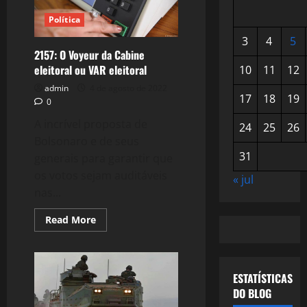
Política
3
4
5
2157: O Voyeur da Cabine
eleitoral ou VAR eleitoral
10
11
12
admin
4 de agosto de 2022
17
18
19
0
A incrível proposta de
24
25
26
Bolsonaro e de seus
31
generais para garantir que
os votos sejam auditáveis
« jul
nas...
Read
Read More
more
about
2157:
O
Voyeur
da
ESTATÍSTICAS
Cabine
DO BLOG
eleitoral
ou