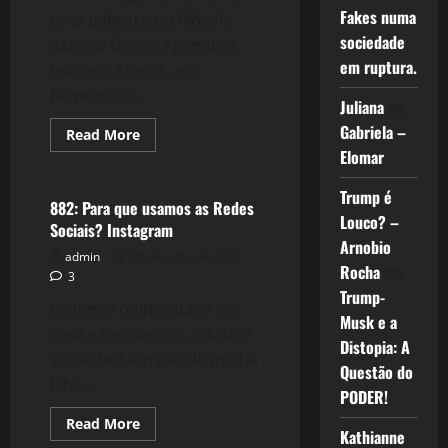
Fakes numa
uma palestra do filósofo
sociedade
italiano Giogio Agamben
em ruptura.
feita em Atenas, em
Novembro...
Juliana
em
Gabriela –
Read
Read More
more
Elomar
Tecnologia
about
1032:
A
Trump é
Morte
882: Para que usamos as Redes
da
Louco? –
Sociais? Instagram
Democracia
Arnobio
e
admin
26 de julho de 2013
da
Rocha
em
Política?
3
Trump-
Ontem a noite estava em
Musk e a
casa e recebemos a ilustre
Distopia: A
visita de 3 amigas de minha
Questão do
filha...
PODER!
Read
Read More
Kathianne
more