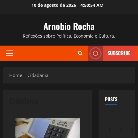
Skip
10 de agosto de 2026
4:50:55 AM
to
content
Arnobio Rocha
Reflexões sobre Política, Economia e Cultura.
SUBSCRIBE
Primary
Menu
Home
Cidadania
Cidadania
POSTS
S
T
Q