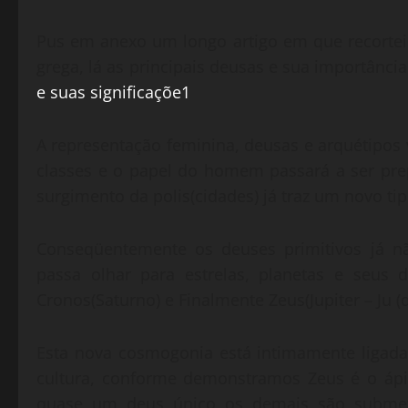
Pus em anexo um longo artigo em que recortei
grega, lá as principais deusas e sua importânc
e suas significaçõe1
A representação feminina, deusas e arquétipos
classes e o papel do homem passará a ser pre
surgimento da polis(cidades) já traz um novo t
Conseqüentemente os deuses primitivos já 
passa olhar para estrelas, planetas e seus 
Cronos(Saturno) e Finalmente Zeus(Jupiter – Ju (de
Esta nova cosmogonia está intimamente ligada 
cultura, conforme demonstramos Zeus é o ápic
quase um deus único os demais são submeti