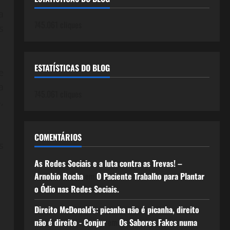
a
745.061 cliques
s
ESTATÍSTICAS DO BLOG
e
a
745.061 cliques
,
COMENTÁRIOS
s
As Redes Sociais e a luta contra as Trevas! –
Arnobio Rocha
em
O Paciente Trabalho para Plantar
o Ódio nas Redes Sociais.
Direito McDonald’s: picanha não é picanha, direito
não é direito - Conjur
em
Os Sabores Fakes numa