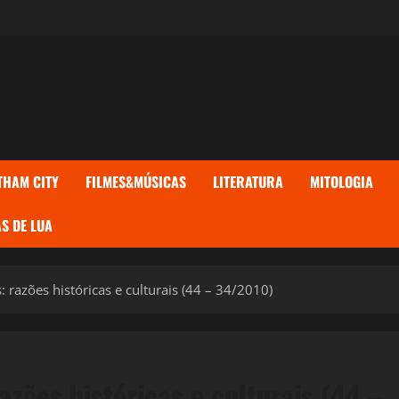
THAM CITY
FILMES&MÚSICAS
LITERATURA
MITOLOGIA
S DE LUA
razões históricas e culturais (44 – 34/2010)
zões históricas e culturais (44 –