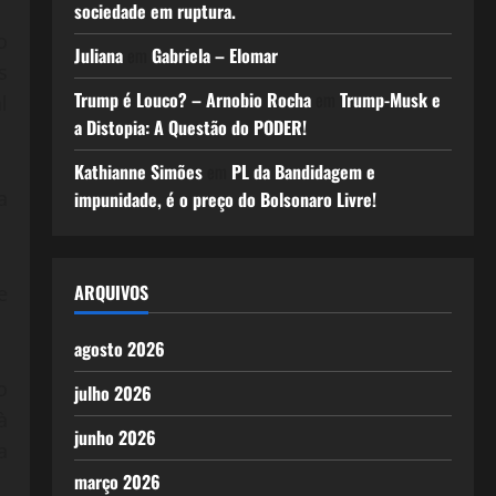
sociedade em ruptura.
o
Juliana
em
Gabriela – Elomar
s
Trump é Louco? – Arnobio Rocha
em
Trump-Musk e
l
a Distopia: A Questão do PODER!
Kathianne Simões
em
PL da Bandidagem e
a
impunidade, é o preço do Bolsonaro Livre!
ARQUIVOS
e
agosto 2026
o
julho 2026
à
junho 2026
a
março 2026