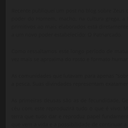
Recente publiquei um post no blog sobre Zeus o
poder do Homem, macho, na cultura grega, a 
primitivos ao mais elaborados está diretamen
a um novo poder estabelecido: O Patriarcado.
Como ressaltamos este longo período de matur
vez mais se aproxima do rosto e formato huma
As comunidades que lutavam para apenas “sobrev
a pesca. Suas divindades representam exatament
As primeiras deusas são as de fecundidade, Ge
céu com este reproduzirá tudo o que é vivo: Ma
terra que tudo dar e reproduz papel fundamenta
que vem a vida e a possibilidade de continuar a 