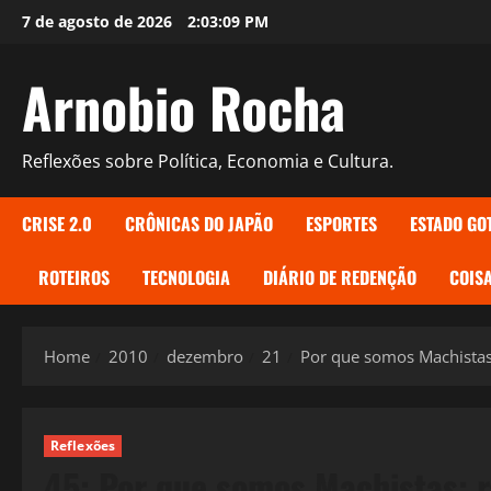
Skip
7 de agosto de 2026
2:03:10 PM
to
content
Arnobio Rocha
Reflexões sobre Política, Economia e Cultura.
CRISE 2.0
CRÔNICAS DO JAPÃO
ESPORTES
ESTADO GO
ROTEIROS
TECNOLOGIA
DIÁRIO DE REDENÇÃO
COISA
Home
2010
dezembro
21
Por que somos Machistas: 
Reflexões
45: Por que somos Machistas: ra