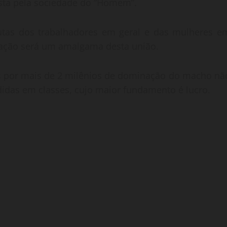
vista pela sociedade do “Homem”.
lutas dos trabalhadores em geral e das mulheres e
entação será um amalgama desta união.
 por mais de 2 milênios de dominação do macho nã
idas em classes, cujo maior fundamento é lucro.