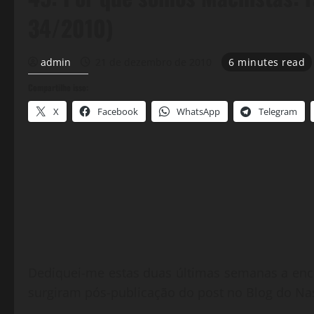
34/2010)
admin
21 de dezembro de 2010
6 minutes read
Compartilhe isso:
X
Facebook
WhatsApp
Telegram
Dediquei-me estas duas últimas semanas a enc
surgiram pós-publicação do post no Blog do Nas