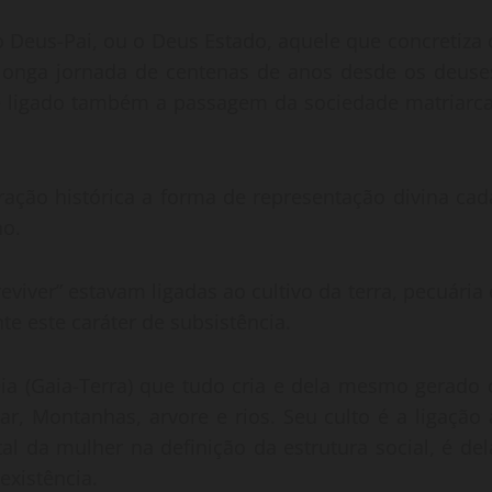
 Deus-Pai, ou o Deus Estado, aquele que concretiza 
longa jornada de centenas de anos desde os deuse
te ligado também a passagem da sociedade matriarca
ação histórica a forma de representação divina cad
no.
iver” estavam ligadas ao cultivo da terra, pecuária 
e este caráter de subsistência.
ia (Gaia-Terra) que tudo cria e dela mesmo gerado 
r, Montanhas, arvore e rios. Seu culto é a ligação 
l da mulher na definição da estrutura social, é del
existência.