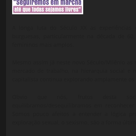
A longa luta do Século XX as experiências 
burguesas, particularmente na década de 60,
femininos mais amplos.
Mesmo assim já neste novo Século/Milênio as 
mercado de trabalho, na hierarquia social e
capitalista continua explorando amplamente os
Obvio que nós, frutos desta soci
equilibramos/desequilibramos em reconhecer 
Somos pouco afeitos a entender a lógica pró
exploração sexual, o sexismo, são a forma últ