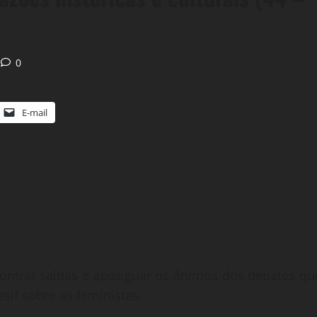
0
E-mail
ontrar saídas e apaziguar os ânimos dos debates qu
sif sobre as feministas.