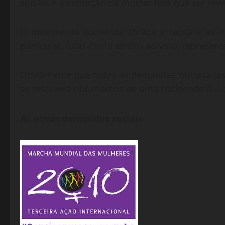
sociais e a condição da mulher terá que ser re
O movimento socialista abraça a causa e as 
particular, lutas como direito ao voto, repres
Obviamente que todas as demandas represadas
se resolverá nos marcos de uma sociedade divid
As novas demandas sociais