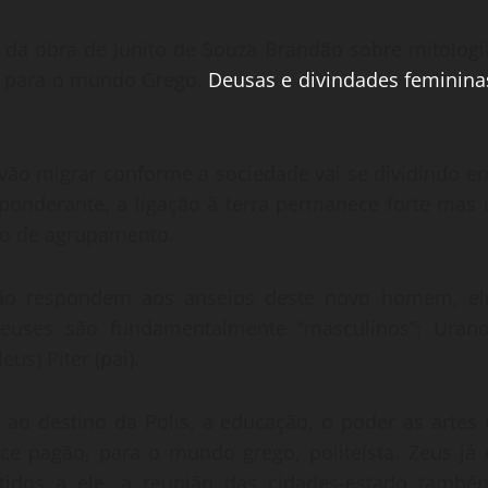
 da obra de Junito de Souza Brandão sobre mitologi
ia para o mundo Grego.
Deusas e divindades feminina
 vão migrar conforme a sociedade vai se dividindo e
ponderante, a ligação à terra permanece forte mas 
ipo de agrupamento.
não respondem aos anseios deste novo homem, el
deuses são fundamentalmente “masculinos”: Urano
us) Piter (pai).
ao destino da Polis, a educação, o poder as artes 
e pagão, para o mundo grego, politeísta. Zeus já 
dos a ele, a reunião das cidades-estado també