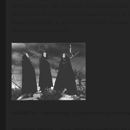
promovido por Macdonwald. Simultaneamente o
para tentar derrubar o rei Duncan e tomar o p
batalha Macbeth e seu melhor amigo Banquo s
bruxas que proclamam:
MACBETH — Respondei, se puderdes: quem sois
PRIMEIRA BRUXA — Viva, viva Macbeth! Nós te 