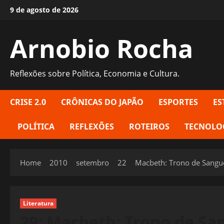
Skip
9 de agosto de 2026
to
content
Arnobio Rocha
Reflexões sobre Política, Economia e Cultura.
CRISE 2.0
CRÔNICAS DO JAPÃO
ESPORTES
ES
POLÍTICA
REFLEXÕES
ROTEIROS
TECNOLO
Home
2010
setembro
22
Macbeth: Trono de Sangu
Literatura
29: Macbeth: Trono de San