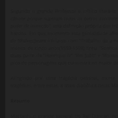
Segundo o grande Professor e crítico literár
cânone porque superam todos os outros escritores 
poder de invenção”,
esta definição própria dos t
bardos. Em que momento esta genialidade aflora
de Shakespeare inicia-se com “Trabalho de am
menos de cinco anos(1593-1598) tinha “Sonhos
duas parte de “Henrique IV” “Rei João” e “Romeu
pico de personagens que culminará no maior de
Atingindo por uma tragédia pessoal, morte 
tragédias, entre estas, a mais diabólica delas Ma
Resumo
Macbeth, o grande general do Rei Duncan, no