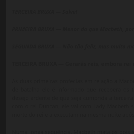
TERCEIRA BRUXA — Salve!
PRIMEIRA BRUXA — Menor do que Macbeth, po
SEGUNDA BRUXA — Não tão feliz, mas muito mais
TERCEIRA BRUXA — Gerarás reis, embora rei n
As duas primeiras profecias em relação a Mac
de batalha ele é informado que recebera os 
desejo ardente de que seja cumprida a terceira 
com o rei Duncan, ele vai com Lady Macbeth 
morte do rei e a executam na mesma noite após 
Numa longa seqüência, Macbeth mata os dois si