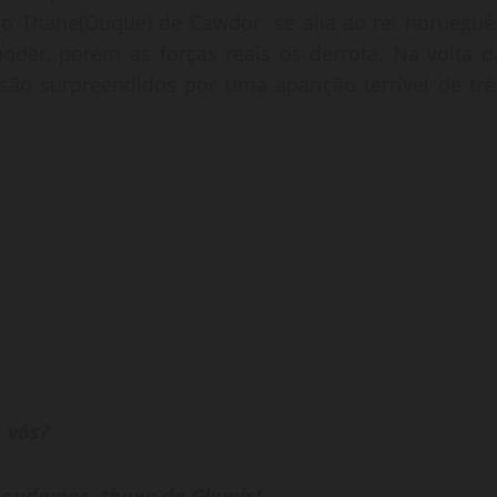
 Thane(Duque) de Cawdor se alia ao rei norueguê
oder, porém as forças reais os derrota. Na volta d
ão surpreendidos por uma aparição terrível de trê
 vós?
saudamos, thane de Glamis!