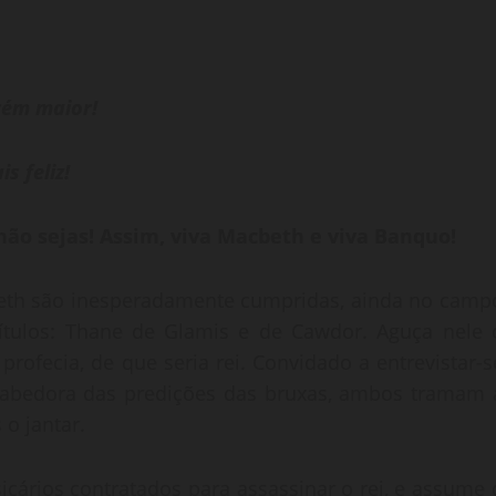
rém maior!
 feliz!
ão sejas! Assim, viva Macbeth e viva Banquo!
beth são inesperadamente cumpridas, ainda no camp
títulos: Thane de Glamis e de Cawdor. Aguça nele 
profecia, de que seria rei. Convidado a entrevistar-s
sabedora das predições das bruxas, ambos tramam 
o jantar.
cários contratados para assassinar o rei, e assume 