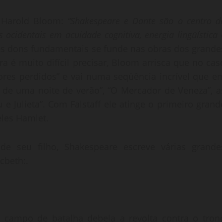
io Harold Bloom:
“Shakespeare e Dante são o centro d
ocidentais em acuidade cognitiva, energia lingüística 
rês dons fundamentais se funde nas obras dos grande
 é muito difícil precisar, Bloom arrisca que no cas
ores perdidos” e vai numa seqüência incrível que e
 de uma noite de verão”, “O Mercador de Veneza”, a
 e Julieta”. Com Falstaff ele atinge o primeiro grand
les Hamlet.
de seu filho, Shakespeare escreve várias grande
cbeth:.
 campo de batalha debela a revolta contra o tron