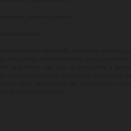
saudamos, thane de Cawdor!
rei mais tarde!
o vos mostrais assustado, parecendo recear o qu
e, imaginárias sereis realmente, ou o que mostrai
o com títulos, por vós, de atual valia e grand
nça, que parece deixá-lo arrebatado. Porém nada m
predizer quais as sementes que hão de brotar, quai
vosso ódio ou vosso favor.