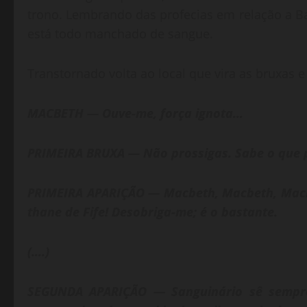
trono. Lembrando das profecias em relação a 
está todo manchado de sangue.
Transtornado volta ao local que vira as bruxas 
MACBETH — Ouve-me, força ignota…
PRIMEIRA BRUXA — Não prossigas. Sabe o que p
PRIMEIRA APARIÇÃO — Macbeth, Macbeth, Macb
thane de Fife! Desobriga-me; é o bastante.
(….)
SEGUNDA APARIÇÃO — Sanguinário sê sempre