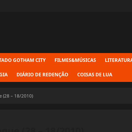
TADO GOTHAM CITY
FILMES&MÚSICAS
LITERATUR
GIA
DIÁRIO DE REDENÇÃO
COISAS DE LUA
e (28 – 18/2010)
gue (28 – 18/2010)