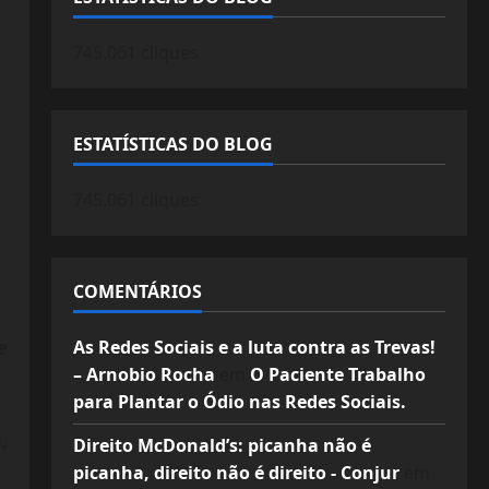
745.061 cliques
ESTATÍSTICAS DO BLOG
745.061 cliques
COMENTÁRIOS
e
As Redes Sociais e a luta contra as Trevas!
– Arnobio Rocha
em
O Paciente Trabalho
para Plantar o Ódio nas Redes Sociais.
.
Direito McDonald’s: picanha não é
picanha, direito não é direito - Conjur
em