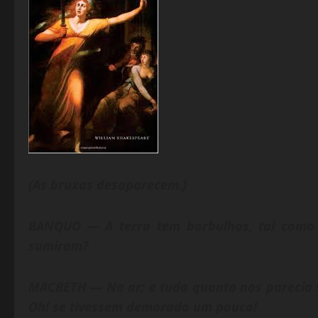
(As bruxas desaparecem.)
BANQUO — A terra tem borbulhas, tal como 
sumiram?
MACBETH — No ar; e tudo quanto nos parecia s
Oh! se tivessem demorado um pouco!