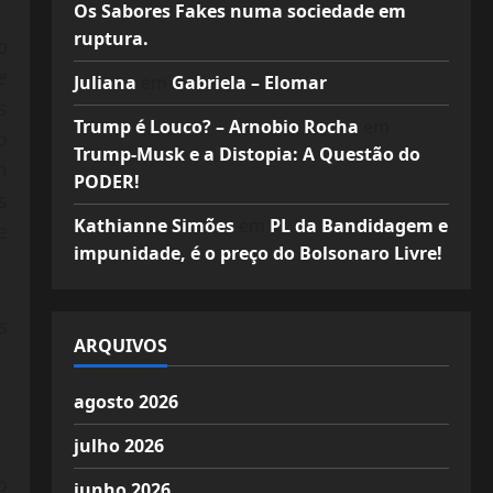
Os Sabores Fakes numa sociedade em
ruptura.
o
e
Juliana
em
Gabriela – Elomar
s
Trump é Louco? – Arnobio Rocha
em
o
Trump-Musk e a Distopia: A Questão do
m
PODER!
s
Kathianne Simões
em
PL da Bandidagem e
e
impunidade, é o preço do Bolsonaro Livre!
s
ARQUIVOS
agosto 2026
julho 2026
o
junho 2026