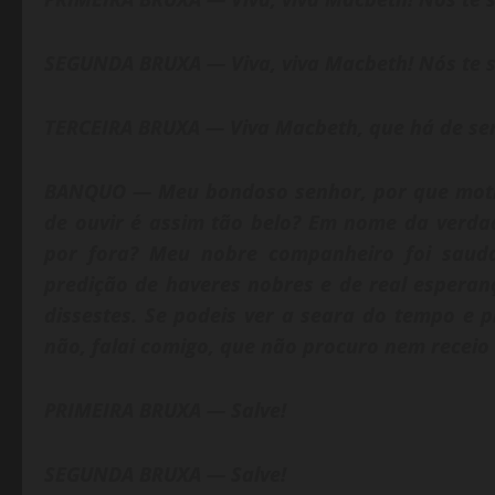
SEGUNDA BRUXA — Viva, viva Macbeth! Nós te 
TERCEIRA BRUXA — Viva Macbeth, que há de ser 
BANQUO — Meu bondoso senhor, por que motiv
de ouvir é assim tão belo? Em nome da verdad
por fora? Meu nobre companheiro foi saudad
predição de haveres nobres e de real espera
dissestes. Se podeis ver a seara do tempo e 
não, falai comigo, que não procuro nem receio 
PRIMEIRA BRUXA — Salve!
SEGUNDA BRUXA — Salve!