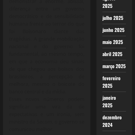
demonstrar a enorme, abissal,
2025
diferença entre um governo
democrático e de sensibilidade
julho 2025
humana frente ao terror do que
junho 2025
foi Bolsonaro diante das
tragédias. A grande mobilização
maio 2025
nacional e do governo foi
abril 2025
fundamental, ao mesmo tempo,
em que a economia deu sinais
março 2025
de que chegou aos bolsos dos
brasileiros, a percepção de
fevereiro
melhora, mesmo o boicote do
2025
banco central e da mídia.
janeiro
Esses novos números podem
2025
significar uma vira da de
expectativas e um ironia, sem
dezembro
ministro da Secom, o governo se
2024
comunicou melhor.