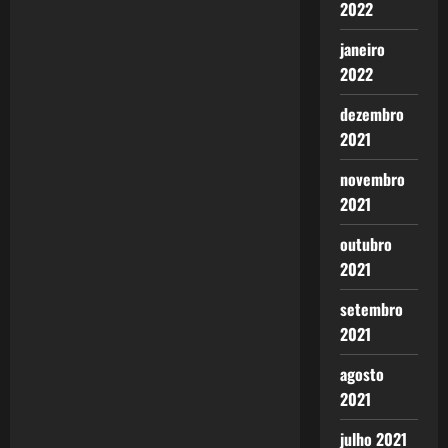
2022
v
janeiro
i
2022
g
dezembro
2021
a
novembro
t
2021
i
outubro
2021
o
setembro
n
2021
agosto
2021
julho 2021