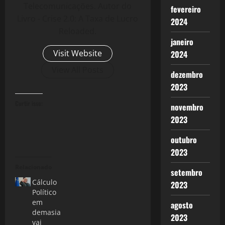
Telecomunicações. Autor do
fevereiro
Livro - Crise 2.0: A Taxa de Lucro
2024
Reloaded.
janeiro
Visit Website
2024
View All Posts
dezembro
2023
Curtir isso:
novembro
2023
outubro
2023
Relacionado
setembro
Cálculo
2023
Político
em
agosto
demasia
2023
vai