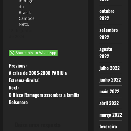
inimigo
do
outubro
Brasil:
2022
Campos
Neto.
setembro
18 de junho
de 2024
2022
agosto
Share this on WhatsApp
2022
P
Previous:
julho 2022
A crise de 2005-2008 PARIU a
o
junho 2022
Extrema-direita!
Next:
s
maio 2022
O Risco Ramagem assombra a família
t
Bolsonaro
abril 2022
n
março 2022
Deixe uma resposta
a
fevereiro