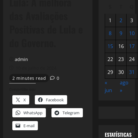
Lula: A melhora
S
T
Q
das Avaliações
1
2
3
Positivas de Lula e
8
9
10
do Governo.
15
16
17
22
23
24
admin
10 de julho de 2024
29
30
31
2 minutes read
0
«
ago
Compartilhe isso:
jun
»
X
Facebook
WhatsApp
Telegram
E-mail
ESTATÍSTICAS