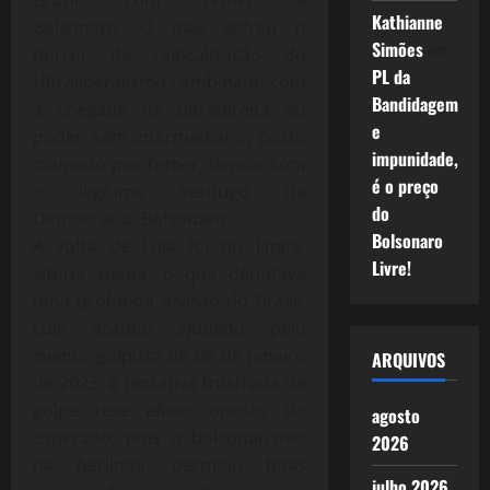
Kathianne
Bolsonaro. O país sofreu o
Simões
em
horror da radicalização do
PL da
Ultraliberalismo combinado com
Bandidagem
a chegada da ultradireita ao
e
poder, sem intermediário, posto
impunidade,
ocupado por Temer, depois com
é o preço
o legítimo verdugo da
do
Democracia, Bolsonaro.
Bolsonaro
A volta de Lula foi no limite,
Livre!
vitória suada, o que denotava
uma profunda divisão do Brasil.
Lula acabou ajudado pelo
evento golpista de 08 de janeiro
ARQUIVOS
de 2023, a tentativa frustrada de
golpe teve efeito oposto do
agosto
esperado, pois o bolsonarismo
2026
na berlinda, permitiu boas
julho 2026