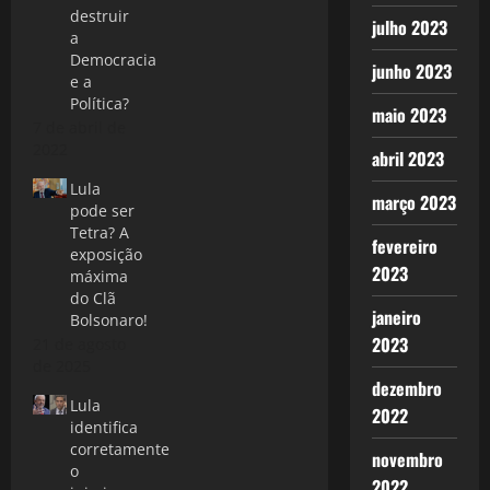
destruir
julho 2023
a
Democracia
junho 2023
e a
Política?
maio 2023
7 de abril de
2022
abril 2023
Lula
março 2023
pode ser
Tetra? A
fevereiro
exposição
2023
máxima
do Clã
janeiro
Bolsonaro!
2023
21 de agosto
de 2025
dezembro
Lula
2022
identifica
corretamente
novembro
o
2022