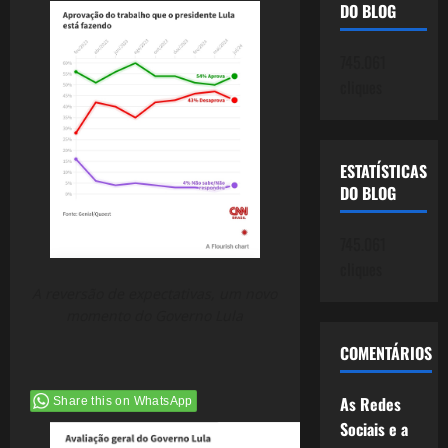
DO BLOG
745.061
cliques
ESTATÍSTICAS
DO BLOG
745.061
cliques
A reversão de expectativas, um novo
momento do Governo Lula
COMENTÁRIOS
As Redes
Share this on WhatsApp
Sociais e a