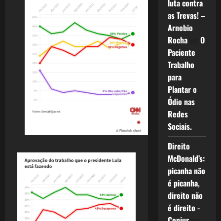
luta contra
as Trevas! –
Arnobio
Rocha
em
O
Paciente
Trabalho
para
Plantar o
Ódio nas
Redes
Sociais.
Direito
McDonald’s:
picanha não
é picanha,
direito não
é direito -
Conjur
em