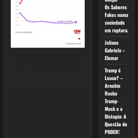
Os Sabores
Fakes numa
sociedade
em ruptura.
Juliana
em
Gabriela –
A reversão de expectativas, um
Elomar
novo momento do Governo
Trump é
Lula
Louco? –
Arnobio
O primeiro ano do governo Lula
Rocha
em
foi de muitas conquistas e de
Trump-
melhorias no caótico quadro
Musk e a
econômico, social e político,
Distopia: A
depois de quase sete anos de
Questão do
desgovernos e queda geral do
PODER!
Brasil, com Temer e