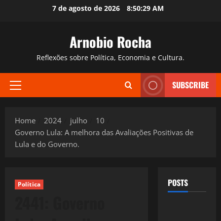
Skip
7 de agosto de 2026
8:50:30 AM
to
content
Arnobio Rocha
Reflexões sobre Política, Economia e Cultura.
SUBSCRIBE
Primary
Menu
Home
2024
julho
10
Governo Lula: A melhora das Avaliações Positivas de
Lula e do Governo.
POSTS
Política
2441: Governo