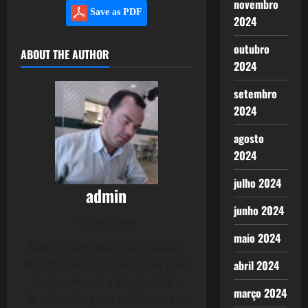
novembro
Save as PDF
2024
outubro
ABOUT THE AUTHOR
2024
setembro
2024
agosto
2024
julho 2024
admin
junho 2024
Administrator
maio 2024
Nascido em Bela Cruz (Ceará -
Brasil), moro em São Paulo (São
abril 2024
Paulo - Brasil) e Brasília (DF -
março 2024
Brasil) Advogado e Técnico em