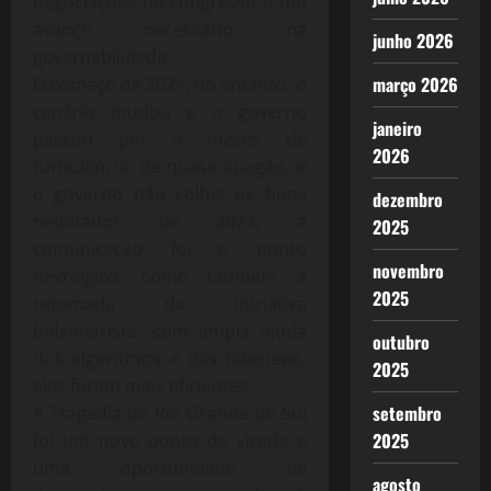
negociações no congresso e um
avanço necessário na
junho 2026
governabilidade.
março 2026
O começo de 2024, no entanto, o
cenário mudou e o governo
janeiro
passou por 5 meses de
2026
turbulência, de quase apagão, e
o governo não colhia os bons
dezembro
resultados de 2023, a
2025
comunicação foi o ponto
novembro
nevrálgico, como também a
2025
retomada da iniciativa
bolsonarista, com ampla ajuda
outubro
dos algoritmos e das fakenews,
2025
eles foram mais eficientes.
setembro
A Tragédia do Rio Grande do Sul
2025
foi um novo ponto de virada e
uma oportunidade de
agosto