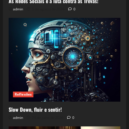
As Redes Sociais e a luta contra as Trevas!
admin
5 de agosto de 2026
0
Reflexões
Slow Down, fluir e sentir!
admin
24 de julho de 2026
0