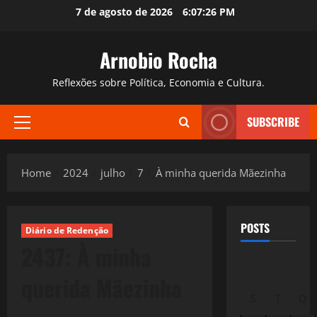
Skip
7 de agosto de 2026
6:07:27 PM
to
content
Arnobio Rocha
Reflexões sobre Política, Economia e Cultura.
SUBSCRIBE
Primary
Menu
Home
2024
julho
7
À minha querida Mãezinha
POSTS
Diário de Redenção
2437: À minha
querida Mãezinha
S
T
Q