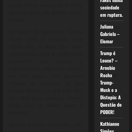
Fakes numa
como nossa matriarca e fonte
sociedade
de inspiração da família Lopes
em ruptura.
Rocha.
Juliana
em
Os anos da pandemia foram
Gabriela –
cruéis com a senhora, com
Elomar
todos nós, o peso dos anos
Trump é
combinados com o isolamento
Louco? –
necessário que ajudou à
Arnobio
sobrevivência, mas que cobrou
Rocha
em
um alto preço, com grandes
Trump-
reflexos na confiança, no seu
Musk e a
estado anímico, o que não tem
Distopia: A
sido fácil para senhora, menos
Questão do
ainda para os filhos, netos e
PODER!
bisnetos.
Kathianne
Apenas o amor que todos nós
Simões
em
lhe devotamos, permanece, e