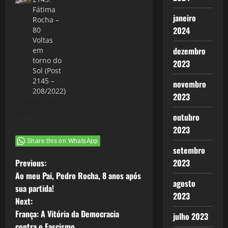
Fátima
janeiro
Rocha –
2024
80
Voltas
dezembro
em
torno do
2023
Sol (Post
2145 –
novembro
208/2022)
2023
7 de julho de
2022
outubro
2023
Share this on WhatsApp
setembro
P
Previous:
2023
Ao meu Pai, Pedro Rocha, 8 anos após
o
agosto
sua partida!
2023
Next:
s
França: A Vitória da Democracia
julho 2023
contra o Fascismo