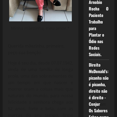
Arnobio
Rocha
em
O
Paciente
Trabalho
para
Minha mãezinha, meu amor.*
Plantar o
Ódio nas
Querida mãezinha, primeiro,
Redes
peço sua benção.
Sociais.
Hoje é seu dia, desde 07.07.1942,
Direito
vinda de uma família de longa
McDonald’s:
prole, uma das sobreviventes de
picanha não
um tempo em que nascer e
é picanha,
morrer eram a coisas mais que
direito não
naturais do mundo, para nossa
é direito -
felicidade a senhora chega aos
Conjur
em
82 anos, forte e bela, com as
Os Sabores
marcas do seu tempo, firme