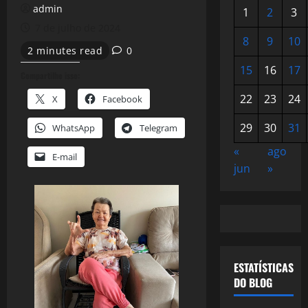
admin
1
2
3
7 de julho de 2024
8
9
10
2 minutes read
0
15
16
17
Compartilhe isso:
22
23
24
X
Facebook
29
30
31
WhatsApp
Telegram
«
ago
E-mail
jun
»
ESTATÍSTICAS
DO BLOG