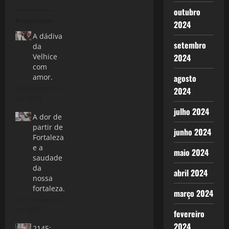
outubro
Relacionado
2024
A dádiva
setembro
da
Velhice
2024
com
amor.
agosto
16 de janeiro
2024
de 2022
julho 2024
A dor de
partir de
junho 2024
Fortaleza
e a
maio 2024
saudade
da
abril 2024
nossa
fortaleza.
março 2024
5 de fevereiro
de 2022
fevereiro
2024
2145: