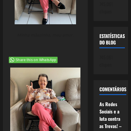
745.061
cliques
Minha mãezinha, meu amor.
ESTATÍSTICAS
DO BLOG
745.061
Share this on WhatsApp
cliques
COMENTÁRIOS
As Redes
Sociais e a
luta contra
as Trevas! –