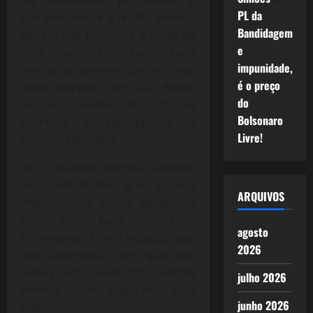
PL da
nos mantem, e que não diminuí
Bandidagem
jamais, sua presença é fonte de
e
vida, respeito e nos reúne. Cada
impunidade,
um tenta conviver com os seus
é o preço
novos tempos, com suas dores,
do
os seus medos, de como se
Bolsonaro
expressa, do seu pedido de
Livre!
socorro cotidiano.
Aqui, distante, além da saudade,
as contradições que a vida
ARQUIVOS
impõe, sentir dor e pesar por
não me fazer presente,
agosto
fisicamente, é uma situação que
2026
nos atormenta, em que não
temos uma saída fácil, vamos
julho 2026
vivendo assim, esperando dias
junho 2026
melhores.