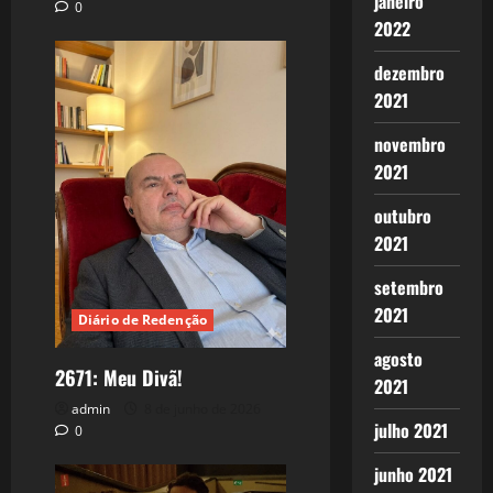
janeiro
0
2022
dezembro
2021
novembro
2021
outubro
2021
setembro
2021
Diário de Redenção
agosto
2671: Meu Divã!
2021
admin
8 de junho de 2026
julho 2021
0
junho 2021