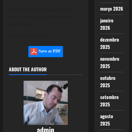
março 2026
Hoje é dia de festa e de muito
amor, que cada um lhe leve o
janeiro
seu melhor.
2026
Com muito amor.
dezembro
2025
Save as PDF
novembro
2025
ABOUT THE AUTHOR
outubro
2025
setembro
2025
agosto
2025
admin