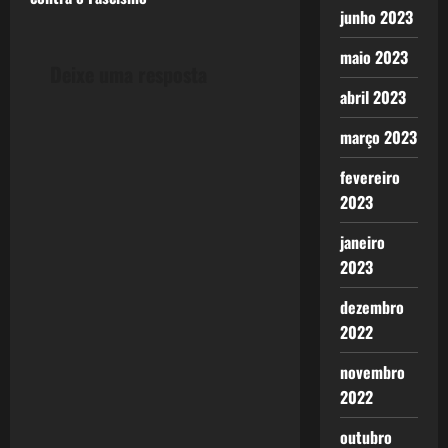
t
junho 2023
n
maio 2023
Deixe uma resposta
a
abril 2023
v
março 2023
i
fevereiro
2023
g
janeiro
a
2023
t
dezembro
i
2022
novembro
o
2022
n
outubro