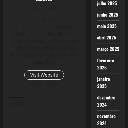
julho 2025
Administrator
junho 2025
Nascido em Bela Cruz (Ceará -
maio 2025
Brasil), moro em São Paulo (São
Paulo - Brasil) e Brasília (DF -
abril 2025
Brasil) Advogado e Técnico em
Telecomunicações. Autor do
março 2025
Livro - Crise 2.0: A Taxa de Lucro
fevereiro
Reloaded.
2025
Visit Website
janeiro
View All Posts
2025
dezembro
Curtir isso:
2024
novembro
2024