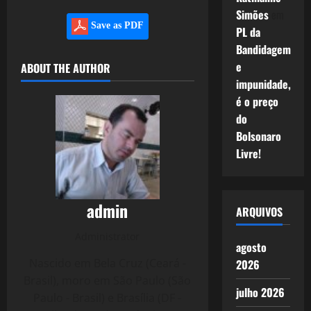
Simões
em
Save as PDF
PL da
Bandidagem
e
ABOUT THE AUTHOR
impunidade,
é o preço
do
Bolsonaro
Livre!
admin
ARQUIVOS
Administrator
agosto
Nascido em Bela Cruz (Ceará -
2026
Brasil), moro em São Paulo (São
julho 2026
Paulo - Brasil) e Brasília (DF -