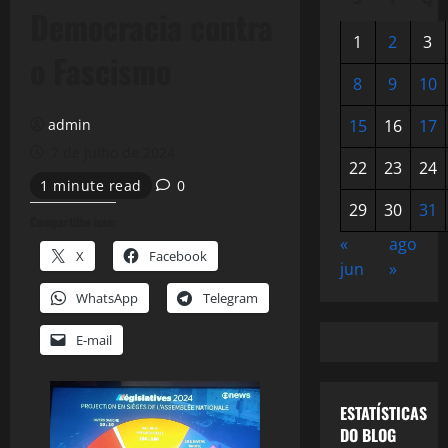
Democracia contra
1
2
3
o Fascismo
8
9
10
admin
15
16
17
7 de julho de 2024
22
23
24
1 minute read
0
29
30
31
Compartilhe isso:
«
ago
X
Facebook
jun
»
WhatsApp
Telegram
E-mail
ESTATÍSTICAS
DO BLOG