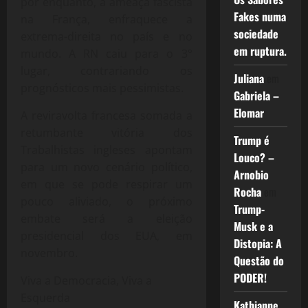
por enquanto, a ameaça fascista
Fakes numa
na França, enfraquece a
sociedade
extrema-direita no país e no
em ruptura.
mundo. A RN caiu para o 3°
lugar, contrariando os
Juliana
em
prognósticos mais pessimistas.
Gabriela –
Elomar
A reviravolta francesa somada a
retumbante vitória dos
Trump é
Trabalhistas ingleses apontam
Louco? –
para um novo cenário político,
Arnobio
em que se pode respirar um
Rocha
em
pouco aliviado, o próximo
Trump-
embate será a eleição
Musk e a
presidencial dos EUA, em
Distopia: A
novembro.
Questão do
PODER!
Viva a Democracia, Viva a
Esquerda
Kathianne