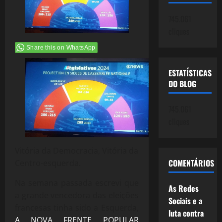
745.061
cliques
Share this on WhatsApp
ESTATÍSTICAS
DO BLOG
745.061
cliques
Vitória da Democracia, Vitória da
COMENTÁRIOS
Centro-esquerda.
Na semana passada escrevi que
As Redes
a grande vencedora das eleições
Sociais e a
francesas tinha sido a Esquerda,
luta contra
A NOVA FRENTE POPULAR