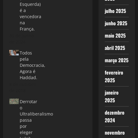
Esquerda)
julho 2025
é a
vencedora
junho 2025
na
França.
maio 2025
30 de junho
de 2024
abril 2025
Todos
pela
março 2025
Democracia,
Agora é
fevereiro
Haddad.
2025
8 de outubro
de 2018
janeiro
2025
Derrotar
o
dezembro
Ultraliberalismo
2024
passa
por
novembro
eleger