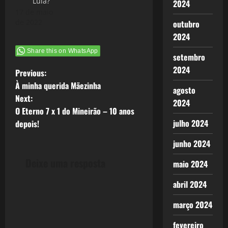
Lula?
2024
17 de maio
de 2022
outubro
2024
Share this on WhatsApp
setembro
2024
P
Previous:
À minha querida Mãezinha
agosto
o
Next:
2024
O Eterno 7 x 1 do Mineirão – 10 anos
s
julho 2024
depois!
t
junho 2024
n
Deixe uma resposta
maio 2024
a
abril 2024
v
março 2024
i
fevereiro