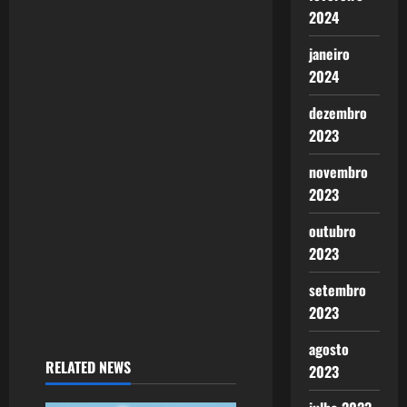
2024
g
janeiro
a
2024
t
dezembro
2023
i
novembro
o
2023
n
outubro
2023
setembro
2023
agosto
RELATED NEWS
2023