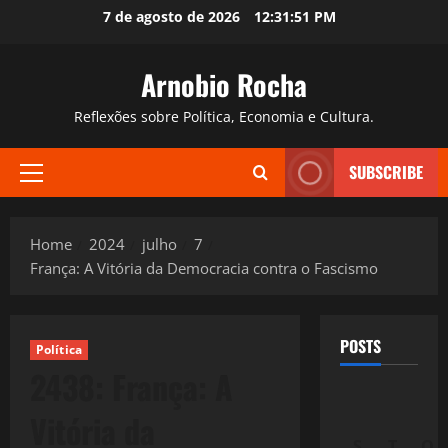
Skip
7 de agosto de 2026
12:31:52 PM
to
content
Arnobio Rocha
Reflexões sobre Política, Economia e Cultura.
SUBSCRIBE
Primary
Menu
Home
2024
julho
7
França: A Vitória da Democracia contra o Fascismo
POSTS
Política
2438: França: A
Vitória da
S
T
Q