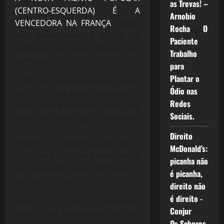
as Trevas! –
(CENTRO-ESQUERDA) É A
Arnobio
VENCEDORA NA FRANÇA
alguns
Rocha
em
O
não entenderam a lógica ali
Paciente
exposta, por mais simples que
Trabalho
parecesse.
para
Plantar o
A RN de extrema-direita tinha
Ódio nas
tido 33% dos votos, enquanto a
Redes
Nova Frente Popular (NPN) teve
Sociais.
28%. Era óbvio que a extrema-
direita teria mais votos, no
Direito
entanto, a Esquerda além do 2°
McDonald’s:
lugar, se pôs como protagonista
picanha não
no segundo para derrotar a
é picanha,
ameaça fascista.
direito não
é direito -
Hoje, 07.07.2024, é histórico,
Conjur
em
uma virada fenomenal que tira,
Os Sabores