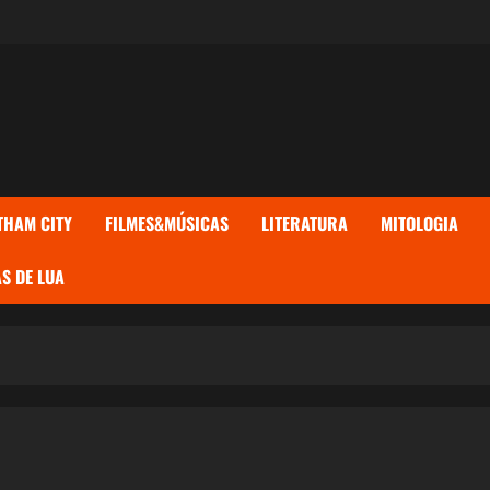
THAM CITY
FILMES&MÚSICAS
LITERATURA
MITOLOGIA
S DE LUA