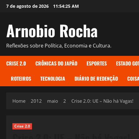
Skip
7 de agosto de 2026
11:54:26 AM
to
content
Arnobio Rocha
Reflexões sobre Política, Economia e Cultura.
CRISE 2.0
CRÔNICAS DO JAPÃO
ESPORTES
ESTADO GO
ROTEIROS
TECNOLOGIA
DIÁRIO DE REDENÇÃO
COISA
Home
2012
maio
2
Crise 2.0: UE – Não há Vagas!
Crise 2.0
Crise 2.0: UE – Não há Vagas!