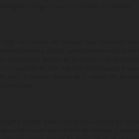
empregados chega a quase 25 milhões de pessoas.
 12% no número de pessoas que perderam seu
s como Espanha e Grécia, aprofundaram mais ainda 
e de desemprego passou de 8,1%(março de 2011) par
12, um aumento de 22%, a grande preocupação é que 
a do Euro e mesmo depois de 6 meses de govern
a acentuada.
rtugal e Irlanda, estão sob rigorosa vistoria da Troika
agora, não há um único índice de melhora, a questã
 condições sociais pioram há níveis jamais imaginado