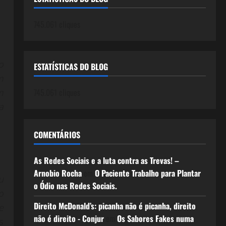
745.061 cliques
o
ESTATÍSTICAS DO BLOG
m
745.061 cliques
m
a
COMENTÁRIOS
As Redes Sociais e a luta contra as Trevas! –
Arnobio Rocha
em
O Paciente Trabalho para Plantar
u
o Ódio nas Redes Sociais.
o
Direito McDonald’s: picanha não é picanha, direito
e
não é direito - Conjur
em
Os Sabores Fakes numa
s