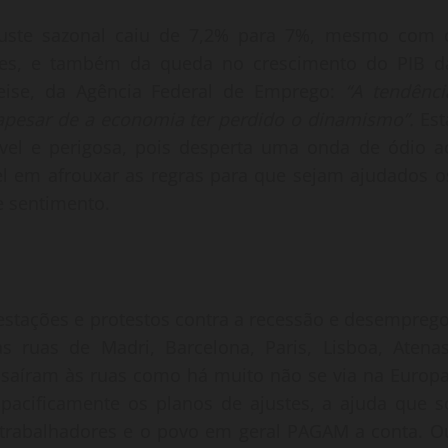
uste sazonal caiu de 7,2% para 7%, mesmo com 
es, e também da queda no crescimento do PIB d
eise, da Agência Federal de Emprego:
“A tendênci
 apesar de a economia ter perdido o dinamismo”.
Est
ível e perigosa, pois desperta uma onda de ódio a
l em afrouxar as regras para que sejam ajudados o
e sentimento.
estações e protestos contra a recessão e desemprego
 ruas de Madri, Barcelona, Paris, Lisboa, Atenas
s saíram às ruas como há muito não se via na Europa
pacificamente os planos de ajustes, a ajuda que s
 trabalhadores e o povo em geral PAGAM a conta. O