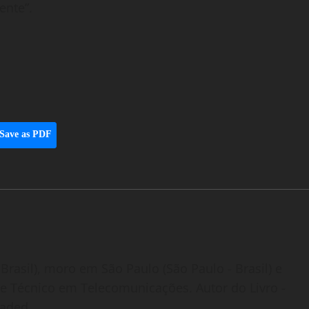
ente”.
Save as PDF
Brasil), moro em São Paulo (São Paulo - Brasil) e
o e Técnico em Telecomunicações. Autor do Livro -
oaded.