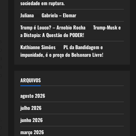
sociedade em ruptura.
Juliana
em
Gabriela – Elomar
Trump é Louco? – Arnobio Rocha
em
Trump-Musk e
a Distopia: A Questão do PODER!
s
Kathianne Simões
em
PL da Bandidagem e
o
impunidade, é o preço do Bolsonaro Livre!
a
a
o
ARQUIVOS
agosto 2026
julho 2026
,
junho 2026
o
março 2026
s