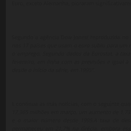
Euro, exceto Alemanha, pioraram significativam
Segundo a agência Dow Jones( reproduzida no E
nos 17 países que usam o euro subiu para um
o emprego. Segundo dados da Eurostat, a tax
fevereiro, em linha com as previsões e igual à 
desde o início da série, em 1995″.
E continua as más notícias, com o seguinte quad
17,365 milhões em março, um aumento de 1,7
e o maior número desde 1995.A taxa de des
permaneceu em 21,7% na Grécia, embora esse