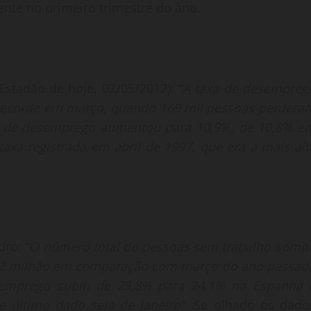
ente no primeiro trimestre do ano.
stadão de hoje, 02/05/2012): “
A taxa de desempreg
 recorde em março, quando 169 mil pessoas perdera
a de desemprego aumentou para 10,9%, de 10,8% e
taxa registrada em abril de 1997, que era a mais alt
ro: “
O número total de pessoas sem trabalho somo
32 milhão em comparação com março do ano passad
emprego subiu de 23,8% para 24,1% na Espanha 
 último dado seja de janeiro”.
Se olhado os dado