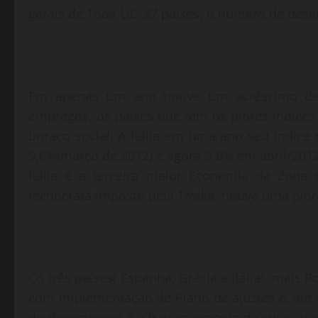
gerais de Toda UE, 27 países, o número de des
Em apenas um ano houve um acréscimo de
empregos, os países que tem os piores índice
buraco social. A Itália em uma ano seu índic
9,6%(março de 2012) e agora 9,8% em abril/20
Itália é a terceira maior Economia da Zon
tecnocrata imposto pela Troika, houve uma pior
Os três países( Espanha, Grécia e Itália), mais Po
com implementação de Plano de ajustes e, até 
do desemprego é a fratura exposta da crise, as