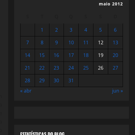
maio 2012
S
T
Q
Q
S
S
D
1
2
3
4
5
6
7
8
9
10
11
12
13
14
15
16
17
18
19
20
21
22
23
24
25
26
27
28
29
30
31
« abr
jun »
m
a
e
a
o
ESTATÍSTICAS DO BLOG