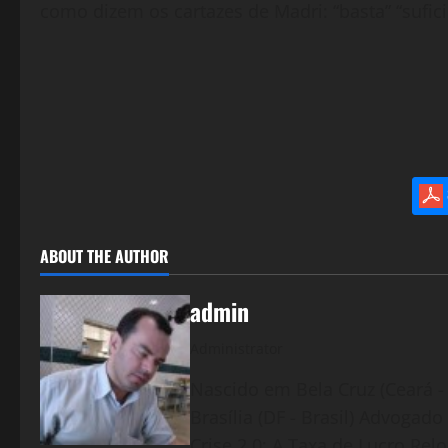
como dizem os cartazes de Madri: “basta” “sufici
ABOUT THE AUTHOR
admin
Administrator
Nascido em Bela Cruz (Ceará - 
Brasília (DF - Brasil) Advogad
Crise 2.0: A Taxa de Lucro Rel