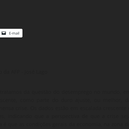
E-mail
o da AFP - José Lago
 tratamos da questão do desemprego no mundo, e
scente, como parte do duro ajuste, ou melhor, d
mensa crise. Os dados estão em escalada crescente 
s, indicando que a perspectiva de que a crise sej
ta é que as condições gerais da economia, na zona d