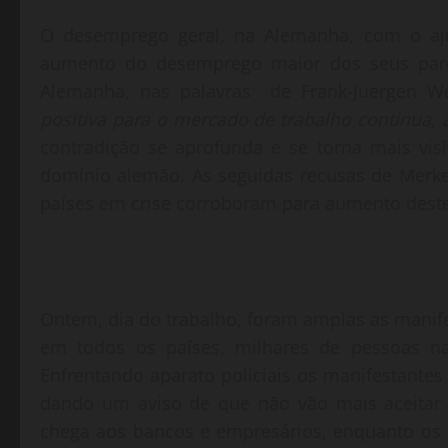
O desemprego geral, na Alemanha, com o aj
aumento do desemprego maior dos seus par
Alemanha, nas palavras de Frank-Juergen W
positiva para o mercado de trabalho continua,
contradição se aprofunda e se torna mais vis
domínio alemão. As seguidas recusas de Merke
países em crise corroboram para aumento dest
Ontem, dia do trabalho, foram amplas as manif
em todos os países, milhares de pessoas nas
Enfrentando aparato policiais os manifestante
dando um aviso de que não vão mais aceitar 
chega aos bancos e empresários, enquanto os