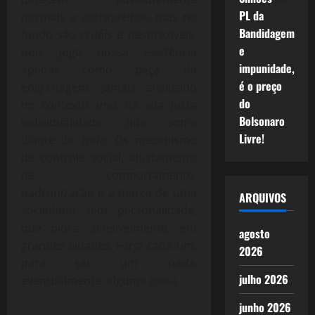
PL da
normais e corriqueiros, mas no
Bandidagem
fundo são cruéis e desprezíveis,
e
pois joga nossa existência
impunidade,
apenas como peça da
é o preço
engrenagem, jamais analisado
do
no contexto
uno
, da sua justa
Bolsonaro
individualidade, que some
Livre!
diante do
todo
. Os mecanismo
de controle social, ajustamento
de comportamento,
padronização é a marca de uma
ARQUIVOS
sociedade sem personalidade,
que piora, sensivelmente, em
agosto
grandes cidades. Forja cada um,
2026
para ser um
nada
,
julho 2026
eventualmente, alguma coisa.
junho 2026