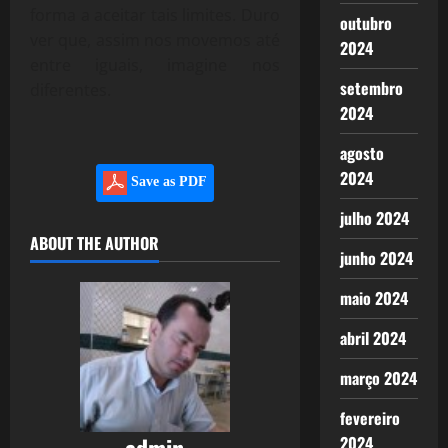
forma a aceitar tais limites. Duro
outubro
ver que, assim nos movemos até
2024
entre iguais, imagine nos
setembro
diferentes.
2024
agosto
2024
Save as PDF
julho 2024
ABOUT THE AUTHOR
junho 2024
maio 2024
abril 2024
março 2024
fevereiro
admin
2024