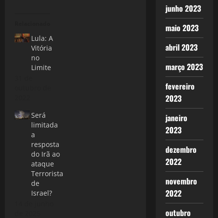
junho 2023
Relacionado
maio 2023
Lula: A
abril 2023
Vitória
no
março 2023
Limite
31 de
fevereiro
outubro de
2023
2022
Será
janeiro
limitada
2023
a
resposta
dezembro
do Irã ao
2022
ataque
Terrorista
novembro
de
2022
Israel?
14 de junho
outubro
de 2025