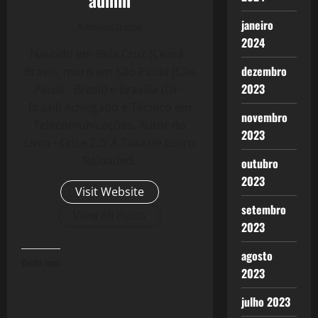
janeiro
Administrator
2024
Nascido em Bela Cruz (Ceará -
dezembro
Brasil), moro em São Paulo (São
2023
Paulo - Brasil) e Brasília (DF -
Brasil) Advogado e Técnico em
novembro
Telecomunicações. Autor do
2023
Livro - Crise 2.0: A Taxa de Lucro
Reloaded.
outubro
2023
Visit Website
setembro
View All Posts
2023
agosto
Curtir isso:
2023
julho 2023