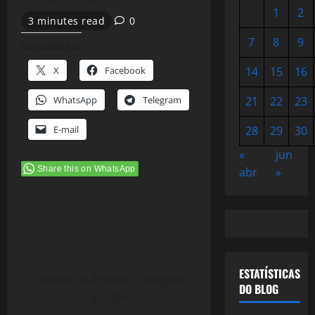
1
2
3 minutes read
0
7
8
9
Compartilhe isso:
X
Facebook
14
15
16
WhatsApp
Telegram
21
22
23
E-mail
28
29
30
«
jun
Share this on WhatsApp
abr
»
ESTATÍSTICAS
Limites da árvores - Imagem
DO BLOG
google