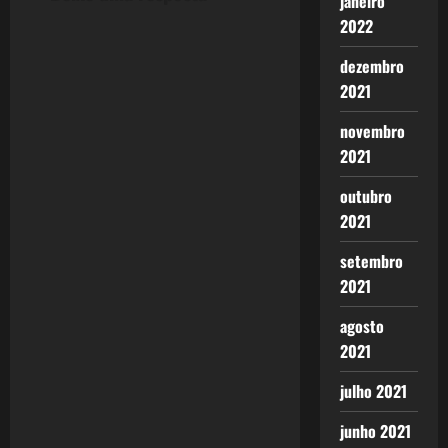
janeiro
n
2022
a
dezembro
v
2021
i
novembro
2021
g
outubro
a
2021
t
setembro
2021
i
agosto
o
2021
n
julho 2021
junho 2021