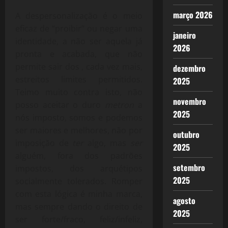
março 2026
A despersonalização é o meio
eficaz de “proibir” ou negar uma
janeiro
identidade, a não ser aquela já
2026
pronta e acabada, que não
permite sair dos , cada vez mais,
dezembro
estreitos limites permitidos.
2025
Teimo muito contra isto, não
novembro
posso aceitar o duro
metron
a
2025
nós imposto, somos e podemos
ser maiores e melhores, não por
outubro
imposição de
ter
algo, mas
ser
2025
alguém, fora dos padrões
setembro
impostos, dos arquétipos
2025
socialmente tolerados. Romper
com esta lógica é minha marca,
agosto
mas sempre dando o direito de
2025
ser forte/fraco, feliz/infeliz,