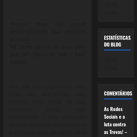
745.061
cliques
“Porque longe das cercas
embandeiradas que separam
ESTATÍSTICAS
quintais
DO BLOG
No cume calmo do meu olho
que vê” (Ouro de Tolo – Raul
745.061
Seixas)
cliques
Ora, não nos enganemos, nem
COMENTÁRIOS
todo dia precisamos nos
mostrar mais fortes do que
As Redes
realmente somos, esta
Sociais e a
necessidade é uma imposição
luta contra
de uma sociedade que massacra
as Trevas! –
o indivíduo, que, ao menor sinal