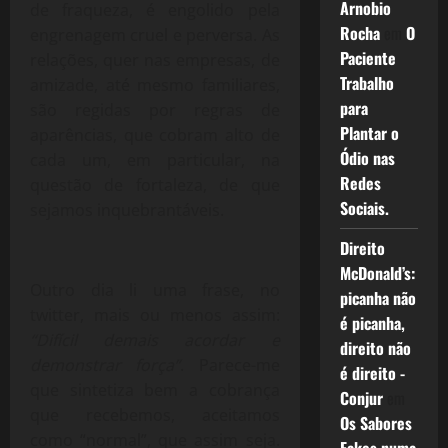
Arnobio
de fraqueza, é engolido pela
Rocha
em
O
engrenagem cruel e perversa. As
Paciente
relações, quer nas empresas, de
Trabalho
amizade, até mesmo familiares,
para
são regidas por regras de
Plantar o
aparências, que cobram alto de
Ódio nas
cada um, em particular, na
Redes
questão de fortaleza, de que
Sociais.
sejamos inquebrantáveis.
Direito
McDonald’s:
Outro dia li uma frase, no
picanha não
twitter, mais ou menos assim:
é picanha,
“Difícil demais acordar e
direito não
demonstrar força”
. Parece-me
é direito -
que sintetiza bem a cobrança
Conjur
em
que recebemos, aceitamos
Os Sabores
como “normal”, que assim seja.