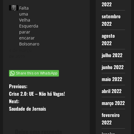
2022
Falta
uma
setembro
Velha
2022
Esquerda
parar
agosto
encarar
2022
Bolsonaro
4 de março
julho 2022
de 2019
junho 2022
Share this on WhatsApp
maio 2022
P
Previous:
abril 2022
Crise 2.0: UE – Não há Vagas!
o
Next:
março 2022
Saudade de Jornais
s
fevereiro
2022
t
Deixe uma resposta