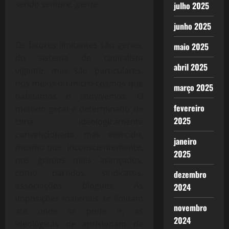
sendo sempre,
gente
.
julho 2025
junho 2025
Os fatores limitantes são gerais,
maio 2025
do sistema de capitalista
abril 2025
vigente, mas são particulares,
nos meios ou micro-cosmos que
março 2025
habitamos e convivemos. O
fevereiro
método geral é determinado de
2025
cima, ideologicamente
convencionado, mas exercido,
janeiro
mesmo que inconscientemente,
2025
nos grupos mais avançados,
como partidos, sindicatos,
dezembro
associações, blogues. As
2024
imposições materiais, te limitam
novembro
até onde se pode ir, as
2024
ideológicas de aprisionam de