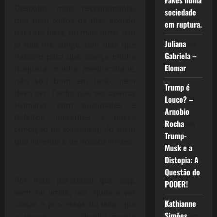
Fakes numa
Descobri, mais recentemente,
sociedade
que nem todos os dias acordo
em ruptura.
para ser forte, ou mais forte, isto
Juliana
em
já não me atinge, tem dias que
Gabriela –
nascem para que exerça minha
Elomar
fraqueza, minha mediocridade,
não sou bom em tudo, nem
Trump é
devo ser. Tenho que ser apenas
Louco? –
Humano, com qualidades e
Arnobio
defeitos, inerentes a nossa
Rocha
em
condição de existência, do meio
Trump-
que vivemos e de nossos limites.
Musk e a
Distopia: A
Questão do
Por mais paradoxal que seja,
PODER!
viver no limite, nos ajuda a ver
Kathianne
coisas e processos da vida, que
Simões
em
parecem absolutamente