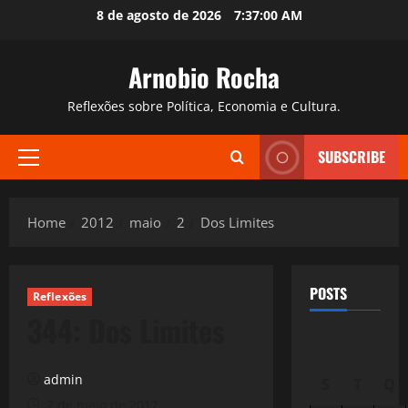
Skip
8 de agosto de 2026
7:37:01 AM
to
content
Arnobio Rocha
Reflexões sobre Política, Economia e Cultura.
SUBSCRIBE
Primary
Menu
Home
2012
maio
2
Dos Limites
POSTS
Reflexões
344: Dos Limites
admin
S
T
Q
2 de maio de 2012