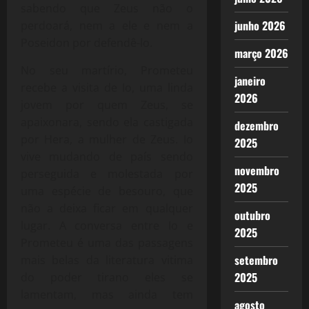
sabendo que Zeus não o
junho 2026
perdoará, nem a ele e nem a
Poseidon por defendê-lo.
março 2026
No seu martírio, Prometeu
janeiro
recebe a visita de Io, uma linda
2026
jovem por quem Zeus, se
apaixonara, sendo ela castigada
dezembro
por Hera, a mulher de Zeus. Io
2025
vive mudando de país sendo
novembro
perseguida e molestada por
2025
uma espécie de besouro, que
não a deixa ficar em qualquer
outubro
lugar. A conversa entre Io e
2025
Prometeu é uma das passagens
setembro
mais belas da literatura vitima
2025
do poder tirano eles se
lamentam, mas ainda tem
agosto