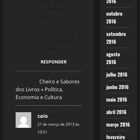
2016
chato, mas o
resumo me
outubro
ajudou, o livro
2016
original não se
entende nada.é
setembro
uma linguagem
2016
estranha
agosto
2016
RESPONDER
julho 2016
Pingback:
Cheiro e Sabores
junho 2016
dos Livros « Política,
Economia e Cultura
maio 2016
abril 2016
caio
disse:
março 2016
21 de março de 2013 às
10:51
fevereiro