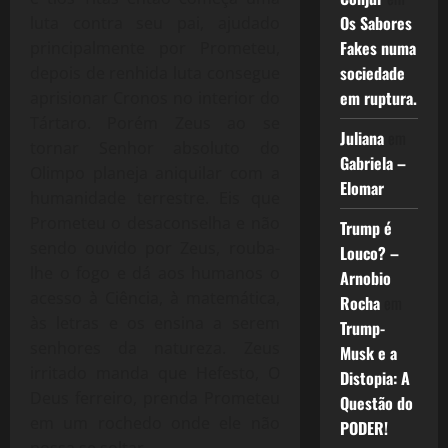
Os Sabores
luta contra seu pai, ajudado
Fakes numa
principalmente por Prometeu,
sociedade
depois de renhida luta consegue
em ruptura.
aprisionar Cronos no interior do
Tártaro. Porém Zeus ao se
Juliana
em
tornar Senhor absoluto do
Gabriela –
Olimpo planeja aniquilar com a
Elomar
humanidade terrestre. Eis que
Prometeu o desaconselha e não
Trump é
sendo ouvido por Zeus, rouba-
Louco? –
lhe o fogo e dá aos humanos o
Arnobio
acesso à Ciência, à matemática,
Rocha
em
às letras e os ensina a serem
Trump-
senhores da natureza. Zeus
Musk e a
irritado manda que Hefesto, O
Distopia: A
Deus ferreiro, prenda Prometeu
Questão do
em um rochedo onde ele não
PODER!