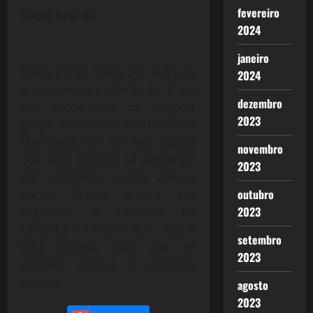
fevereiro
Sobre Ésquilo
2024
janeiro
Poeta grego. Viveu por volta de
2024
quatrocentos e oitenta A.C. É um
dezembro
dos precursores da tragédia
2023
grega. São poucos os livros dele
que chega ram até nós. Muitos
novembro
dos seus escritos se perderam
2023
por completo, outras apenas
outubro
partes. Temos acesso aos
2023
seguintes: a TRILOGIA DE
ORESTES e o PROMETEU – que é
setembro
uma trilogia, mas que se
2023
conhece apenas o primeiro
volume.
agosto
2023