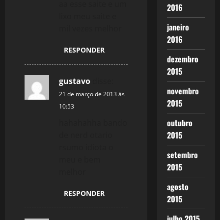
aa esse saite e um
2016
lixo meu saite e
janeiro
mil vezes melhor
2016
RESPONDER
dezembro
2015
gustavo
disse:
novembro
21 de março de 2013 às
2015
10:53
outubro
hahahahha bando
2015
de nerd otario
rsumo idiota o
setembro
meu e bem
2015
melhor
agosto
RESPONDER
2015
julho 2015