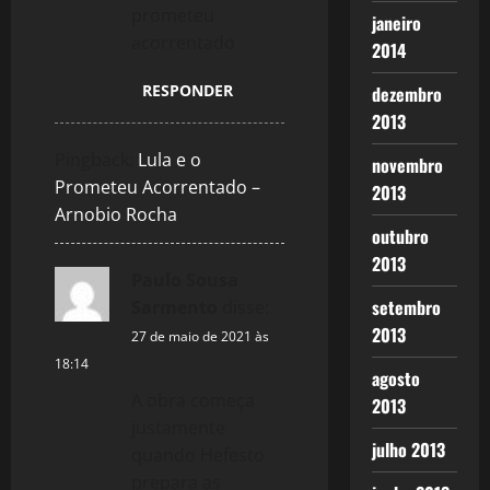
prometeu
janeiro
acorrentado
2014
RESPONDER
dezembro
2013
Pingback:
Lula e o
novembro
Prometeu Acorrentado –
2013
Arnobio Rocha
outubro
2013
Paulo Sousa
setembro
Sarmento
disse:
2013
27 de maio de 2021 às
18:14
agosto
A obra começa
2013
justamente
julho 2013
quando Hefesto
prepara as