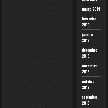
especialmente
março 2019
entre pais e filhos,
irmaos . Muito
fevereiro
antes de Moises
2019
oferecer o seu
janeiro
filho como
2019
sacrificio ja
existiam
dezembro
registrados atos
2018
de matar, ou
mandar matar
novembro
filho para lavar
2018
sangue.
outubro
Interessante
2018
tambem e a ideia
de que mesmo
setembro
morrendo o
2018
homem seus