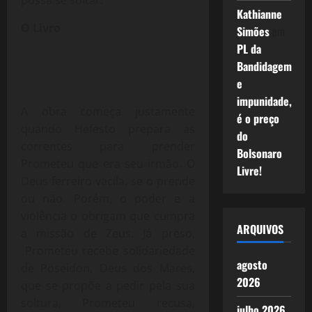
possa se soltar.
Kathianne
O Livro
Simões
em
PL da
Bandidagem
e
impunidade,
A obra começa justamente
é o preço
quando Hefesto prepara as
do
correntes para prender
Bolsonaro
Prometeu que era seu irmão. O
Livre!
Deus ferreiro vacila, se o prende
ou não. Porém, o poder e a
violência o obrigam que cumpra
ARQUIVOS
a missão de Zeus. Já preso,
Prometeu recebe solidariedade
agosto
de Poseidon, Deus dos Mares,
2026
que se propõe a pedir pela sua
soltura, Prometeu recusa,
julho 2026