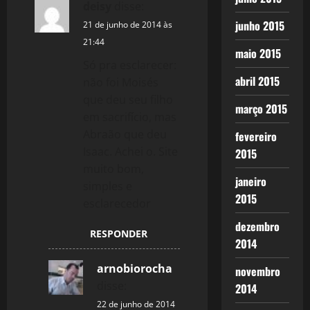
deisy
disse:
junho 2015
21 de junho de 2014 às
21:44
maio 2015
Só pra esclarecer:
abril 2015
não foi Moisés
que deu seu filho
março 2015
em sacrifício, mas
Abraão que deu
fevereiro
Isaac. Achei o. Site
2015
muito bom,
janeiro
simples e
2015
esclarecedor
dezembro
RESPONDER
2014
arnobiorocha
novembro
disse:
2014
22 de junho de 2014