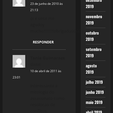
dezembro
23 de junho de 2010 às
2019
21:13
novembro
oi e seite me
2019
agudoy
mucho!!!!!!!!!!obrigaduúúúú♥
outubro
2019
RESPONDER
setembro
2019
Tania Guimaraes
disse:
agosto
2019
10 de abril de 2011 às
23:01
julho 2019
Interessante a
junho 2019
mitologia do
assassinato como
maio 2019
resolocao de
conflitos,
abril 2019