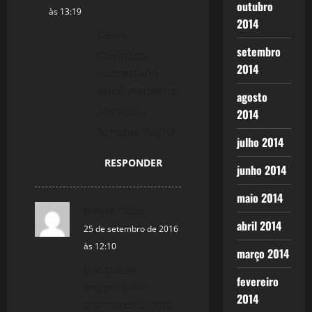
outubro
às 13:19
2014
Deisy,
setembro
Obrigado,
2014
concertarei
imediatamente,
agosto
Abraços,
2014
Arnobio Rocha
julho 2014
RESPONDER
junho 2014
maio 2014
paulo
disse:
abril 2014
25 de setembro de 2016
às 12:10
março 2014
porque se
fevereiro
inspirou em
2014
prometeu a obra