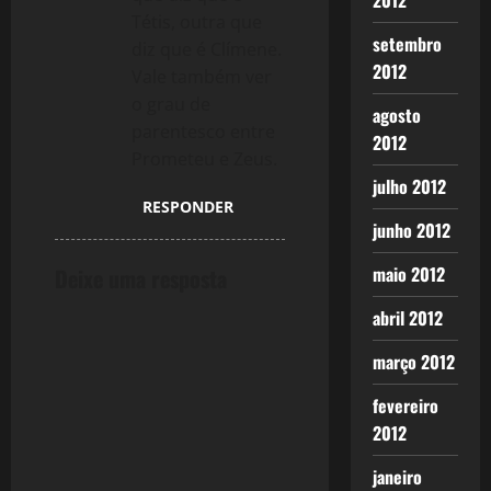
2012
Tétis, outra que
setembro
diz que é Clímene.
2012
Vale também ver
o grau de
agosto
parentesco entre
2012
Prometeu e Zeus.
julho 2012
RESPONDER
junho 2012
maio 2012
Deixe uma resposta
abril 2012
março 2012
fevereiro
2012
janeiro