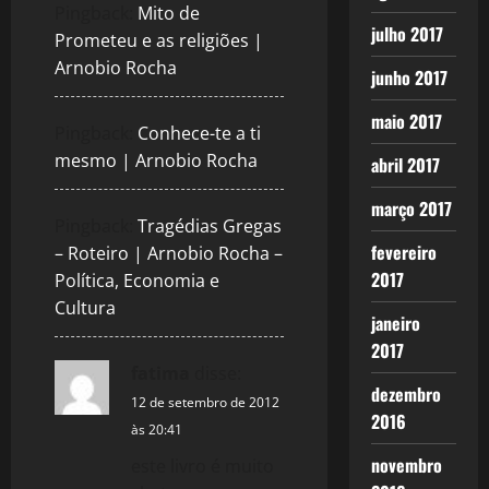
Pingback:
Mito de
julho 2017
Prometeu e as religiões |
Arnobio Rocha
junho 2017
maio 2017
Pingback:
Conhece-te a ti
mesmo | Arnobio Rocha
abril 2017
março 2017
Pingback:
Tragédias Gregas
fevereiro
– Roteiro | Arnobio Rocha –
2017
Política, Economia e
Cultura
janeiro
2017
fatima
disse:
dezembro
12 de setembro de 2012
2016
às 20:41
novembro
este livro é muito