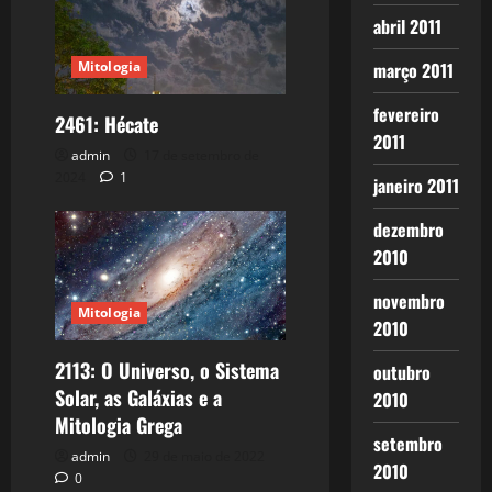
abril 2011
março 2011
Mitologia
fevereiro
2461: Hécate
2011
admin
17 de setembro de
2024
1
janeiro 2011
dezembro
2010
novembro
Mitologia
2010
2113: O Universo, o Sistema
outubro
Solar, as Galáxias e a
2010
Mitologia Grega
setembro
admin
29 de maio de 2022
2010
0