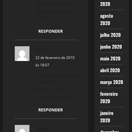
t
2020
obrigada, este site
ajudou muito em
i
agosto
minha pesquisa
2020
o
RESPONDER
julho 2020
n
junho 2020
le
disse:
maio 2020
22 de fevereiro de 2010
às 18:07
abril 2020
helloooooooooooooo
março 2020
people! this site
help me very
fevereiro
much! thank you
2020
RESPONDER
janeiro
2020
carol
disse: