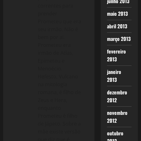
junho 2013
correntes para
maio 2013
prender
Prometeu que era
abril 2013
seu irmão. Não é
bem por ai.
março 2013
Prometeu era
fevereiro
irmão de Atlas,
2013
Epimeteu e
Menoécio.
janeiro
Hefesto, Vulcano
2013
na mitologia
dezembro
romana, é filho de
2012
Zeus e Hera,
enquanto
novembro
Prometeu é filho
2012
de Jápeto. Sobre a
mãe existe versão
outubro
que diz que é