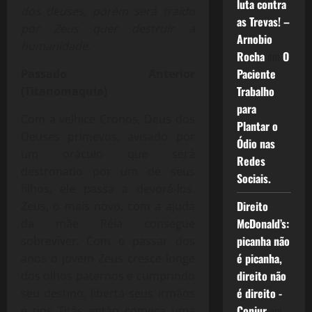
luta contra
dos deuses, porém será traído
as Trevas! –
por Zeus quer destruir a
Arnobio
humanidade.
Rocha
em
O
Paciente
Passado Anterior
Trabalho
(Titanomaquia)
para
Com a velhice Cronos, Deus dos
Plantar o
Deuses primevos, avisado por
Ódio nas
um oráculo que será
Redes
destronado por um de seus
Sociais.
filhos, ele passa a devorá-los.
Direito
Zeus, o mais novo, com a ajuda
McDonald’s:
da mãe Réia consegue
picanha não
sobreviver. Com o passar dos
é picanha,
anos o jovem Zeus cresce longe
direito não
dos olhos paternos e cumprindo
é direito -
seu destino, liberta seus irmãos
Conjur
em
e tios Titãs então começa uma