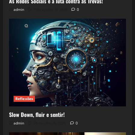
As Redes Sociais e a luta contra as Trevas!
admin
5 de agosto de 2026
0
Reflexões
Slow Down, fluir e sentir!
admin
24 de julho de 2026
0