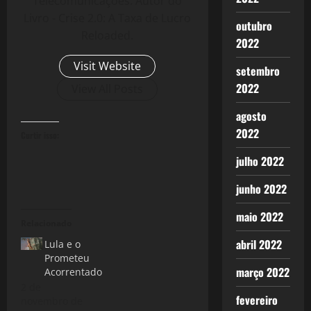
Telecomunicações. Autor do
Livro - Crise 2.0: A Taxa de Lucro
outubro
Reloaded.
2022
Visit Website
setembro
2022
View All Posts
agosto
2022
Curtir isso:
julho 2022
junho 2022
maio 2022
Relacionado
abril 2022
Lula e o
Prometeu
março 2022
Acorrentado
2 de
fevereiro
novembro de