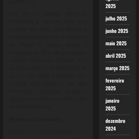
esperança
2025
Por fim o diálogo entre o
julho 2025
Prometeu e Hermes, que fora
enviado por Zeus. Este debate é
junho 2025
fundamental para ver o combate
maio 2025
de idéias e ideais, entre a
liberdade de falar de prometeu,
abril 2025
mesmo preso ao rochedo e o
março 2025
aprisionamento da liberdade de
quem está solto (Hermes). São
fevereiro
trechos maravilhosos em que
2025
Prometeu rechaça qualquer
aliança com Zeus e prediz o fim
janeiro
do próprio tirano.
2025
Pequeno Comentário
dezembro
2024
Este livro é muito pequeno, com