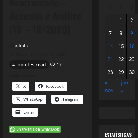
Acorrentado –
S
T
Q
Resenha e Análise
1
2
(10 – 10/2009)
7
8
9
admin
14
15
16
21 de dezembro de 2009
21
22
23
4 minutes read
17
28
29
30
Compartilhe isso:
«
jan
X
Facebook
nov
»
WhatsApp
Telegram
E-mail
Share this on WhatsApp
ESTATÍSTICAS