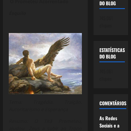
O Prometeu Acorrentado
DO BLOG
Ésquilo
745.061
cliques
ESTATÍSTICAS
DO BLOG
745.061
cliques
Tema: Tragédia. Traição.
COMENTÁRIOS
Autoritarismo e Esperança
As Redes
Resumo: O Titã Prometeu,
Sociais e a
ajudou Zeus a subir ao Trono