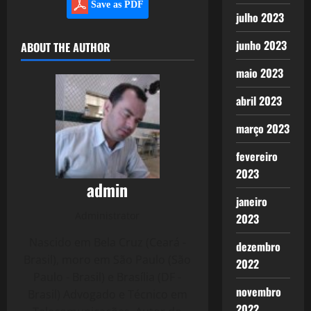
Save as PDF
julho 2023
junho 2023
ABOUT THE AUTHOR
maio 2023
abril 2023
março 2023
fevereiro
2023
admin
janeiro
Administrator
2023
Nascido em Bela Cruz (Ceará -
dezembro
Brasil), moro em São Paulo (São
2022
Paulo - Brasil) e Brasília (DF -
novembro
Brasil) Advogado e Técnico em
2022