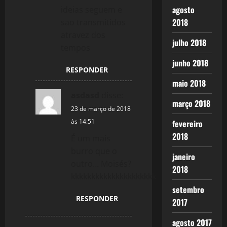
agosto
ideias seguem e
2018
sao transmitidos
atravez dos
julho 2018
tempos
junho 2018
RESPONDER
maio 2018
asdasd
disse:
março 2018
23 de março de 2018
às 14:51
fevereiro
2018
É um mais
burro que o
janeiro
outro… Moisés?
2018
kkkkkkkkkkkkkkkkkkkkk
setembro
RESPONDER
2017
agosto 2017