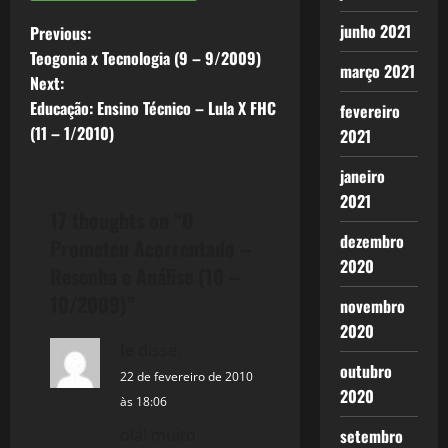
P
junho 2021
Previous:
Teogonia x Tecnologia (9 – 9/2009)
março 2021
o
Next:
Educação: Ensino Técnico – Lula X FHC
fevereiro
s
(11 – 1/2010)
2021
t
janeiro
n
2021
17 thoughts on “
O
a
dezembro
Prometeu Acorrentado –
2020
Resenha e Análise (10 –
v
10/2009)
”
novembro
i
2020
le
disse:
g
outubro
22 de fevereiro de 2010
2020
às 18:06
a
setembro
olá! muito