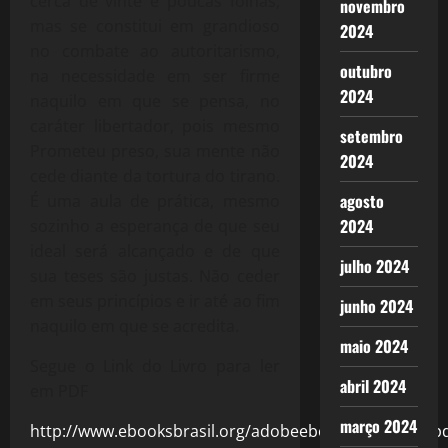
cerca de vinte e poucas folhas,
novembro
mas se constitui em grandioso
2024
no combate ao autoritarismo,
outubro
na necessidade em ser firme
2024
naquilo em que se pensa, no
caráter libertador, pois mesmo
setembro
Prometeu preso, sua mente não
2024
cede diante da tortura do tirano.
agosto
É uma aula de prática, mesmo
2024
sozinho a esperança de que seu
ideal será alcançado e de que
julho 2024
sua teses são justas. Não ceder
em seus princípios e ir até ao fim
junho 2024
naquilo em que se acredita.
maio 2024
Segue o Link do Livro para ler
abril 2024
em PDF
março 2024
http://www.ebooksbrasil.org/adobeebook/prometeu.p