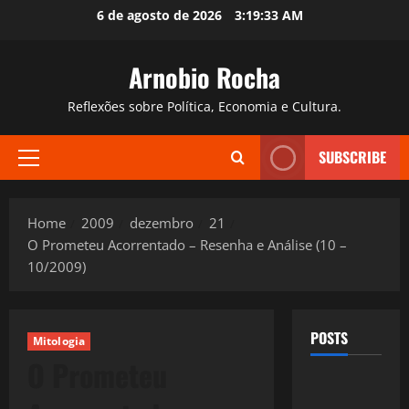
Skip
6 de agosto de 2026
3:19:33 AM
to
content
Arnobio Rocha
Reflexões sobre Política, Economia e Cultura.
SUBSCRIBE
Primary
Menu
Home
2009
dezembro
21
O Prometeu Acorrentado – Resenha e Análise (10 –
10/2009)
POSTS
Mitologia
O Prometeu