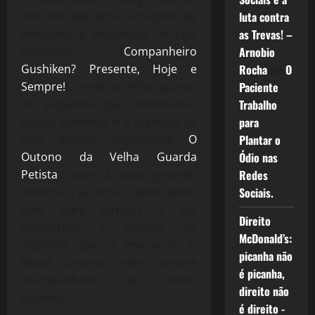
um mês bastante carregado de
luta contra
emoções, a despedida de Luiz
as Trevas! –
Gushiken (
Companheiro
Arnobio
Gushiken? Presente, Hoje e
Rocha
em
O
Sempre!
), rever a velha guarda
Paciente
da esquerda que envelheceu,
Trabalho
alguns partindo, é a dialética da
para
vida, apenas incompleta(
O
Plantar o
Outono da Velha Guarda
Ódio nas
Petista
), pois a nova geração
Redes
demora a se forjar, tendo ainda
Sociais.
uma dura jornada a ser
Direito
percorrida, o sentido de
McDonald’s:
urgência que a esquerda, o
picanha não
Brasil, precisa, nem sempre
é picanha,
acompanhada de novos
direito não
quadros.
é direito -