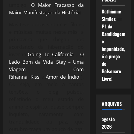
umbigo (
O Maior Fracasso da
Kathianne
Maior Manifestação da História
).
Simões
em
Mas teve outras sintonias, filmes
PL da
e músicas, muitas neste mês, a
Bandidagem
primavera que chegou nos
e
acordando da hibernação do
impunidade,
inverno(
Going To California
,
O
é o preço
Lado Bom da Vida
,
Stay – Uma
do
Viagem Com
Bolsonaro
Rihanna
,
Kiss
e
Amor de Índio
).
Livre!
Ou seja, em meio a tantas
tensões, o blog pulsou,
refletindo o meu estado de
ARQUIVOS
animo e espírito, quase sempre
inquieto, raramente com
agosto
tranquilidade ou paz, que
2026
outubro traga um pouco de paz,