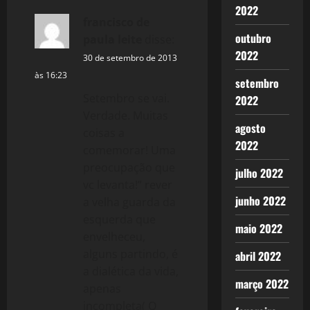
i
2022
francisco de
o
outubro
paula leite
disse:
2022
30 de setembro de 2013
n
às 16:23
setembro
Setembro se vai.
2022
Verdade. Muitas
agosto
coisas a
2022
comemorar! Uma
preocupação que
julho 2022
vc levanta!” rever
junho 2022
a velha guarda da
esquerda que
maio 2022
envelheceu,
alguns partindo, é
abril 2022
a dialética da vida,
março 2022
apenas
incompleta( O