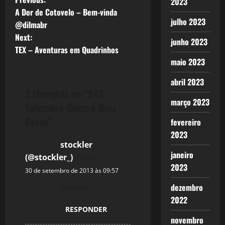
P
2023
A Dor de Cotovelo – Bem-vinda
o
julho 2023
@dilmabr
Next:
s
junho 2023
TEX – Aventuras em Quadrinhos
t
maio 2023
abril 2023
n
2 thoughts on “
942:
março 2023
a
Setembro Cinza e Mais
Cores
”
fevereiro
v
2023
stockler
i
janeiro
(@stockler_)
disse:
g
2023
30 de setembro de 2013 às 09:57
dezembro
a
Amém!
2022
t
RESPONDER
novembro