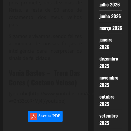
pois promete, uns dez dias de
julho 2026
férias, a festa de 50 anos de
junho 2026
casamento dos meus velhos
pais.
março 2026
Sigamos e vivamos, sendo felizes
janeiro
à medida de nossas forças e
2026
inteligência para interpretar os
sinais de felicidade.
dezembro
2025
Vania Bastos – Trem Das
novembro
Cores ( Caetano Veloso)
2025
[youtube]http://www.youtube.com/watch?
outubro
v=2n33c6RrMJ4[/youtube]
2025
setembro
Save as PDF
2025