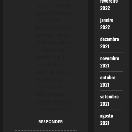
fevereiro
Outono da Velha
2022
Guarda Petista),
janeiro
pois a nova
2022
geração demora a
se forjar, tendo
dezembro
ainda uma dura
2021
jornada a ser
percorrida, o
novembro
sentido de
2021
urgência que a
outubro
esquerda, o
2021
Brasil, precisa,
nem sempre
setembro
acompanhada de
2021
novos quadros.”
agosto
RESPONDER
2021