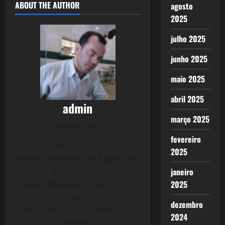
ABOUT THE AUTHOR
agosto
2025
julho 2025
junho 2025
maio 2025
abril 2025
admin
março 2025
Administrator
fevereiro
Nascido em Bela Cruz (Ceará -
2025
Brasil), moro em São Paulo (São
Paulo - Brasil) e Brasília (DF -
janeiro
Brasil) Advogado e Técnico em
2025
Telecomunicações. Autor do
dezembro
Livro - Crise 2.0: A Taxa de Lucro
2024
Reloaded.