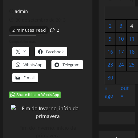
admin
30 de setembro de 2013
2
3
4
2 minutes read
2
9
10
11
Compartilhe isso:
16
17
18
X
Facebook
23
24
25
WhatsApp
Telegram
30
E-mail
«
out
ago
»
Share this on WhatsApp
Fim do Inverno, início da
primavera