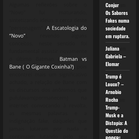
Algumas reflexões sobre o
Conjur
em
“Novo” fui maturando,
Os Sabores
sintetizando ideias a cerca deste
Fakes numa
“personagem” (
A Escatologia do
sociedade
“Novo”
), revendo alguns
em ruptura.
conceitos, neste sentido foi
Juliana
em
fundamental assistir novamente
Gabriela –
o último Batman (
Batman vs
Elomar
Bane ( O Gigante Coxinha?)
, pois
encontrei mais um significativo
Trump é
achado, a relação de Bane com
Louco? –
os discursos dos anônimos que
Arnobio
pululavam(permanecem) na
Rocha
em
internet convocando à revolta,
Trump-
as mesmas palavras e a
Musk e a
indignação fake, daqueles que
Distopia: A
jamais lutaram por nada e
Questão do
continuam lutando pelo seu
PODER!