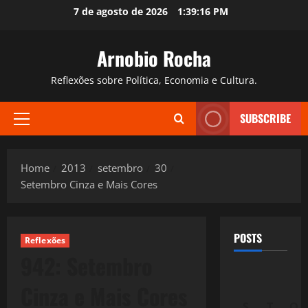
Skip
7 de agosto de 2026
1:39:17 PM
to
content
Arnobio Rocha
Reflexões sobre Política, Economia e Cultura.
SUBSCRIBE
Primary
Menu
Home
2013
setembro
30
Setembro Cinza e Mais Cores
POSTS
Reflexões
942: Setembro
Cinza e Mais Cores
S
T
Q