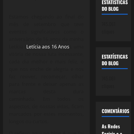
ESTATÍSTICAS
DO BLOG
Estamos chegando ao final do
745.061
mês de setembro que teve
cliques
eventos significativos como o
aniversário de 16 anos da minha
Letícia (
Letícia aos 16 Anos
), uma
vitória de nossa luta incessante,
ESTATÍSTICAS
cada dia melhor e mais feliz, o
DO BLOG
que nos enche de alegria e nos
faz reviver, recomeçar, olhar
745.061
para frente e deixar apenas as
cliques
marcas desta dura
caminhada. Em todos os
aspectos, de nossas vidas, ficam
COMENTÁRIOS
marcados por estes momentos,
longos ou curtos.
As Redes
O reflexo aqui no blog é que foi
Sociais e a