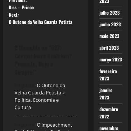
P
2023
Kiss – Prince
o
julho 2023
Next:
O Outono da Velha Guarda Petista
s
junho 2023
t
maio 2023
2 thoughts on “
927:
abril 2023
n
Companheiro Gushiken?
março 2023
a
Presente, Hoje e
Sempre!
”
fevereiro
v
2023
i
Pingback:
O Outono da
janeiro
Velha Guarda Petista «
g
2023
Política, Economia e
Cultura
dezembro
a
2022
t
Pingback:
O Impeachment
novembro