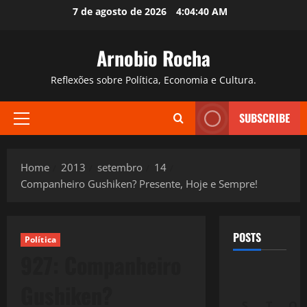
Skip
7 de agosto de 2026
4:04:41 AM
to
content
Arnobio Rocha
Reflexões sobre Política, Economia e Cultura.
SUBSCRIBE
Primary
Menu
Home
2013
setembro
14
Companheiro Gushiken? Presente, Hoje e Sempre!
POSTS
Política
927: Companheiro
Gushiken?
S
T
Q