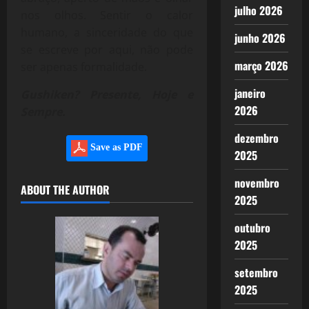
julho 2026
nos olhos. Sentir o calor
humano, a sinceridade do que
junho 2026
se escreve por aqui, não pode
março 2026
ser apenas formalidade.
janeiro
Gushiken? Presente, Hoje e
2026
Sempre.
dezembro
Save as PDF
2025
novembro
ABOUT THE AUTHOR
2025
outubro
2025
setembro
2025