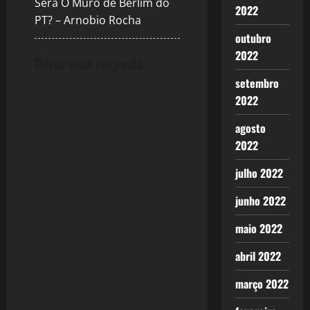
Será O Muro de Berlim do
i
2022
PT? – Arnobio Rocha
o
outubro
2022
Deixe uma resposta
n
setembro
2022
agosto
2022
julho 2022
junho 2022
maio 2022
abril 2022
março 2022