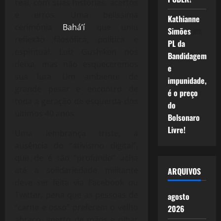
real, com suas histórias, acertos
e erros. Uma belíssima
Kathianne
cerimônia
Bahá’í
, que uniu
Simões
em
reflexão filosófica, política e
PL da
espiritual. Luiz Gushiken nos
Bandidagem
deixa, mas não esqueceremos
e
sua luta. Um ambiente de
impunidade,
grande pesar e encontro de
é o preço
toda a geração de esquerda dos
do
últimos 40 anos.
Bolsonaro
Livre!
Uma lembrança triste, a
ausência do “ativismo digital”,
que de é tão “profundo” acha
até a solidariedade militante
ARQUIVOS
deve ser feita via Facebook ou
Twitter, pena que as pessoas de
agosto
“carne e osso” preferem o velho
2026
abraço, aperto de mãos e olhar