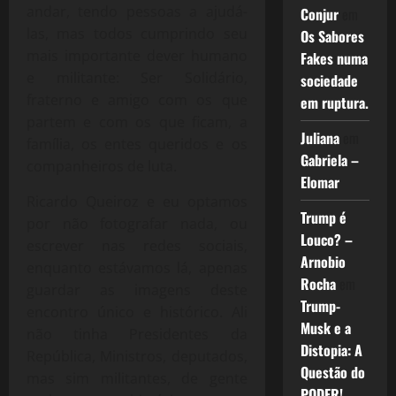
andar, tendo pessoas a ajudá-
Conjur
em
las, mas todos cumprindo seu
Os Sabores
mais importante dever humano
Fakes numa
e militante: Ser Solidário,
sociedade
fraterno e amigo com os que
em ruptura.
partem e com os que ficam, a
Juliana
em
família, os entes queridos e os
Gabriela –
companheiros de luta.
Elomar
Ricardo Queiroz e eu optamos
Trump é
por não fotografar nada, ou
Louco? –
escrever nas redes sociais,
Arnobio
enquanto estávamos lá, apenas
Rocha
em
guardar as imagens deste
Trump-
encontro único e histórico. Ali
Musk e a
não tinha Presidentes da
Distopia: A
República, Ministros, deputados,
Questão do
mas sim militantes, de gente
PODER!