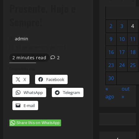
Presente, Hoje e
Sempre!
2
3
4
admin
9
10
11
14 de setembro de 2013
16
17
18
2 minutes read
2
23
24
25
Compartilhe isso:
30
X
Facebook
«
out
WhatsApp
Telegram
ago
»
E-mail
Share this on WhatsApp