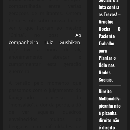
compartilhada entre várias
luta contra
gerações de militantes. Ontem
as Trevas! –
tinha escrito sobre nossa dor de
Arnobio
ver o que fizeram ao mestre
Rocha
em
O
“China”, no post
Ao
Paciente
companheiro Luiz Gushiken
,
Trabalho
hoje tive a honra de ali,
para
anonimamente, abraçar e
Plantar o
cumprimentar esta geração
Ódio nas
guerreira.
Redes
Sociais.
A tensão pelo momento que
passamos com o julgamento do
Direito
famigerado processo do
McDonald’s:
“mensalão”, a dor da perda, a dó
picanha não
de ver aqueles quadros
é picanha,
envelhecidos, muitos de
direito não
bengalas, com dificuldades de
é direito -