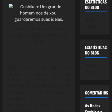
ESTATÍSTICAS
DO BLOG
745.061
cliques
Gushiken: Um grande homem
nos deixou, guardaremos suas
ideias.
ESTATÍSTICAS
DO BLOG
745.061
Mesmo sendo um dia triste
cliques
demais, o velório de Luiz
Guishiken, todos nós ali
lamentando a perda de um dos
maiores quadros da Esquerda
COMENTÁRIOS
brasileira, a maior lição que
posso tirar, sem dúvida, foi ver a
As Redes
SOLIDARIEDADE e a emoção
Sociais e a