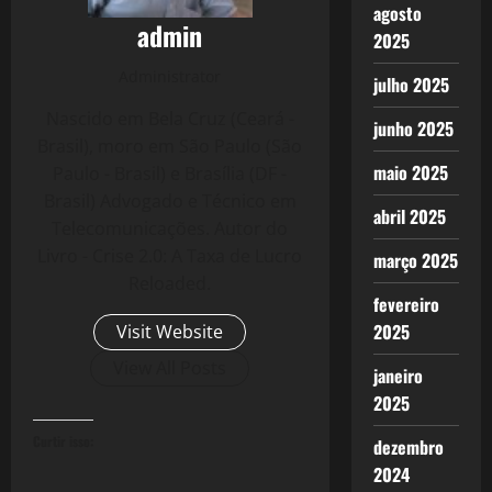
agosto
admin
2025
Administrator
julho 2025
Nascido em Bela Cruz (Ceará -
junho 2025
Brasil), moro em São Paulo (São
maio 2025
Paulo - Brasil) e Brasília (DF -
Brasil) Advogado e Técnico em
abril 2025
Telecomunicações. Autor do
Livro - Crise 2.0: A Taxa de Lucro
março 2025
Reloaded.
fevereiro
2025
Visit Website
View All Posts
janeiro
2025
Curtir isso:
dezembro
2024