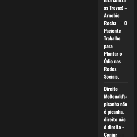
luta contra
as Trevas! –
Arnobio
Rocha
em
O
Paciente
Trabalho
para
Plantar o
Ódio nas
Redes
Sociais.
Direito
McDonald’s:
picanha não
é picanha,
direito não
é direito -
Conjur
em