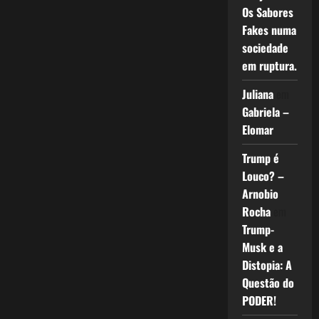
Os Sabores
Fakes numa
sociedade
em ruptura.
Juliana
em
Gabriela –
Elomar
Trump é
Louco? –
Arnobio
Rocha
em
Trump-
Musk e a
Distopia: A
Questão do
PODER!