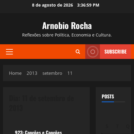
Skip
8 de agosto de 2026
3:37:00 PM
to
content
Arnobio Rocha
Reflexões sobre Política, Economia e Cultura.
SUBSCRIBE
Primary
Menu
Home
2013
setembro
11
Dia:
11 de setembro de
POSTS
2013
Filmes&Músicas
S
T
Q
923: Canções e Canções