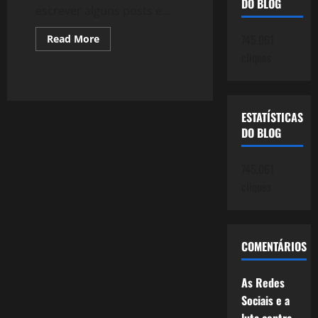
DO BLOG
escrever alguns posts e...
Read
745.061
Read More
more
cliques
about
922:
Quantos
11
de
Setembro
ESTATÍSTICAS
Mais?
DO BLOG
745.061
cliques
COMENTÁRIOS
As Redes
Sociais e a