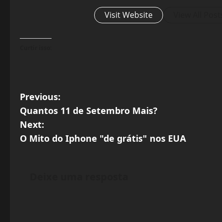
Visit Website
View All Post
Curtir isso:
P
Previous:
Quantos 11 de Setembro Mais?
o
Next:
s
O Mito do Iphone "de grátis" nos EUA
t
Deixe uma resposta
n
a