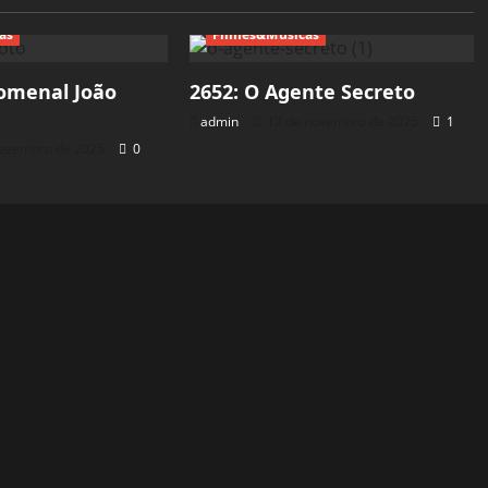
as
Filmes&Músicas
omenal João
2652: O Agente Secreto
admin
12 de novembro de 2025
1
dezembro de 2025
0