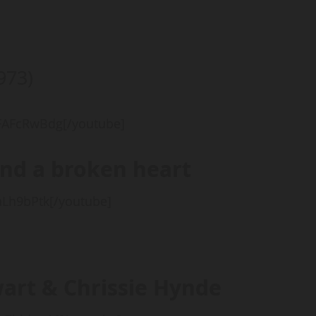
973)
FAFcRwBdg[/youtube]
nd a broken heart
aLh9bPtk[/youtube]
wart & Chrissie Hynde