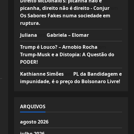
Direito McDonald’s: picanha não é
picanha, direito não é direito - Conjur
em
Os Sabores Fakes numa sociedade em
ruptura.
Juliana
em
Gabriela – Elomar
Trump é Louco? – Arnobio Rocha
em
Trump-Musk e a Distopia: A Questão do
PODER!
Kathianne Simões
em
PL da Bandidagem e
impunidade, é o preço do Bolsonaro Livre!
ARQUIVOS
agosto 2026
julho 2026