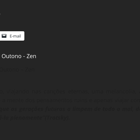
0
E-mail
 Outono – Zen
o, viajando nas canções eternas, uma melancolia, 
 e a mente dos pensamentos ruins e apenas viajar co
 que as gerações futuras a limpem de todo o mal, d
á-la plenamente”(Trotsky).