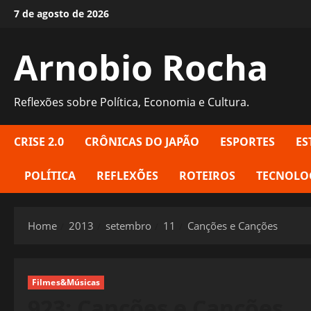
Skip
7 de agosto de 2026
to
content
Arnobio Rocha
Reflexões sobre Política, Economia e Cultura.
CRISE 2.0
CRÔNICAS DO JAPÃO
ESPORTES
ES
POLÍTICA
REFLEXÕES
ROTEIROS
TECNOLO
Home
2013
setembro
11
Canções e Canções
Filmes&Músicas
923: Canções e Canções