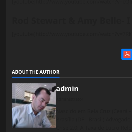
[youtube]http://www.youtube.com/watch?v=cQ
Rod Stewart & Amy Belle- I
[youtube]http://www.youtube.com/watch?v=7R
ABOUT THE AUTHOR
admin
Administrator
Nascido em Bela Cruz (Ceará - 
Brasília (DF - Brasil) Advogad
Crise 2.0: A Taxa de Lucro Rel