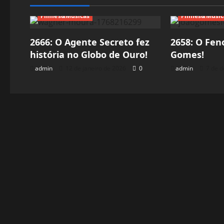
Filmes&Músicas
Filmes&Músic
2666: O Agente Secreto fez
2658: O Fen
história no Globo de Ouro!
Gomes!
admin
12 de janeiro de 2026
0
admin
7 de 