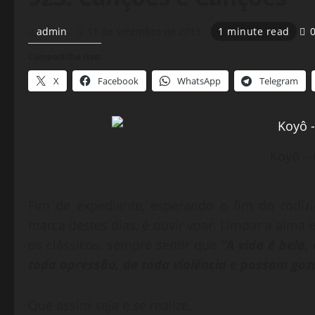
admin
11 de setembro de 2013
1 minute read
Compartilhe isso:
X
Facebook
WhatsApp
Telegram
Koyô –
Fim de expediente, esperando o fim do rodízi
marca destes dias, é ouvir voar. Limpar a alma
os clássicos, sempre sentir que
“A vida é bela,
toda opressão, de toda violência e possam goz
Que assim seja e se realize.