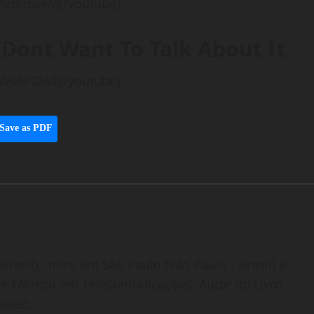
InZbidweM[/youtube]
 Dont Want To Talk About It
kWs6P2IwE[/youtube]
Save as PDF
Brasil), moro em São Paulo (São Paulo - Brasil) e
o e Técnico em Telecomunicações. Autor do Livro -
oaded.