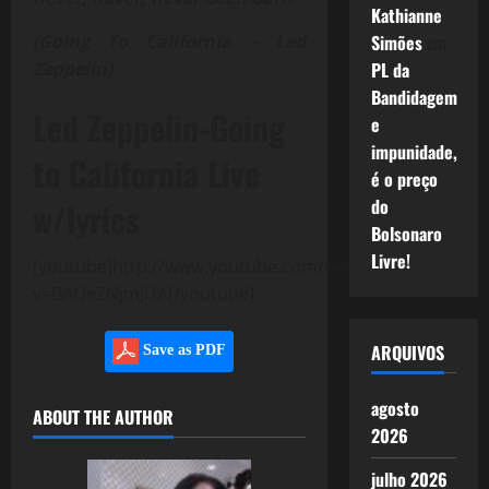
Kathianne
(Going To California – Led
Simões
em
Zeppelin)
PL da
Bandidagem
Led Zeppelin-Going
e
impunidade,
to California Live
é o preço
do
w/lyrics
Bolsonaro
Livre!
[youtube]http://www.youtube.com/watch?
v=BAQeZNjmJDA[/youtube]
ARQUIVOS
Save as PDF
agosto
ABOUT THE AUTHOR
2026
julho 2026