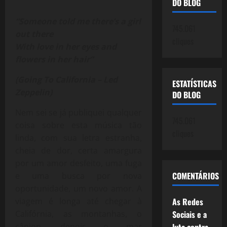
DO BLOG
“Someone told me there’s a girl
745.061
out there
cliques
With love in her eyes and
flowers in her hair”
(Going To California – Led
ESTATÍSTICAS
Zeppelin)
DO BLOG
Nem sei se já publiquei qualquer
745.061
coisa sobre esta música tão
cliques
linda, com sua letra estranha,
cheia de dor, certa amargura
por um amor desfeito, uma fuga
COMENTÁRIOS
e uma busca por nova
oportunidade, um novo amor. A
viagem é longa até chegar à
As Redes
Califórnia, as montanhas, o
Sociais e a
cânion, depois o mar