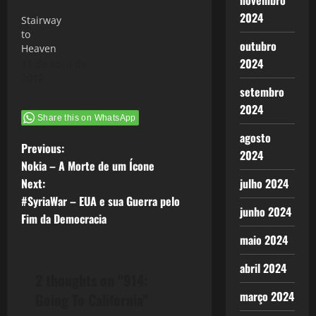
novembro
2024
Stairway
to
outubro
Heaven
2024
11 de abril de
2012
setembro
2024
Share this on WhatsApp
agosto
P
Previous:
2024
Nokia – A Morte de um Ícone
o
Next:
julho 2024
#SyriaWar – EUA e sua Guerra pelo
s
junho 2024
Fim da Democracia
t
maio 2024
n
abril 2024
2 thoughts on “
914:
a
março 2024
Going To California
”