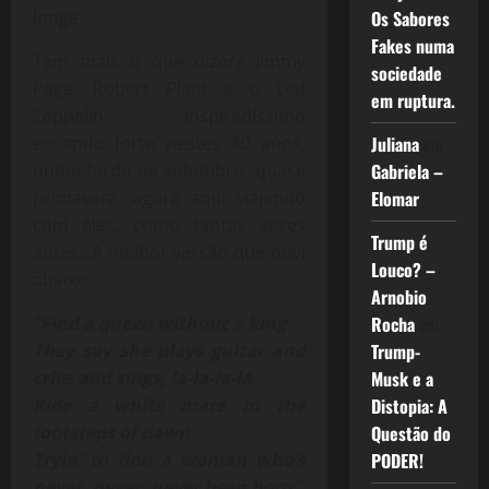
longe.
Os Sabores
Fakes numa
Tem mais o que dizer? Jimmy
sociedade
Page, Robert Plant e o Led
em ruptura.
Zeppelin inspiradíssimo
ecoando forte nestes 40 anos,
Juliana
em
numa tarde de setembro, quase
Gabriela –
primavera, agora aqui viajando
Elomar
com eles, como tantas vezes
Trump é
antes…A melhor versão que ouvi
Louco? –
abaixo.
Arnobio
“Find a queen without a king
Rocha
em
They say she plays guitar and
Trump-
cries and sings, la-la-la-la
Musk e a
Ride a white mare in the
Distopia: A
footsteps of dawn
Questão do
Tryin’ to find a woman who’s
PODER!
never, never, never been born”