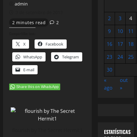
admin
3 de setembro de 2013
2
3
4
2 minutes read
2
9
10
11
Compartilhe isso:
16
17
18
X
Facebook
23
24
25
WhatsApp
Telegram
30
E-mail
«
out
ago
»
Share this on WhatsApp
flourish by The Secret Hermit1
ESTATÍSTICAS