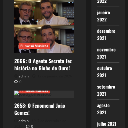
2022
janeiro
2022
dezembro
2021
Filmes&Músicas
novembro
2021
2666: O Agente Secreto fez
história no Globo de Ouro!
outubro
2021
admin
12 de janeiro de 2026
0
setembro
Filmes&Músicas
2021
agosto
2658: O Fenomenal João
2021
Gomes!
admin
7 de dezembro de
julho 2021
2025
0