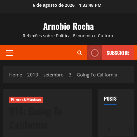
Skip
6 de agosto de 2026
1:33:49 PM
to
content
Arnobio Rocha
Reflexões sobre Política, Economia e Cultura.
SUBSCRIBE
Primary
Menu
Home
2013
setembro
3
Going To California
POSTS
Filmes&Músicas
914: Going To
California
S
T
Q