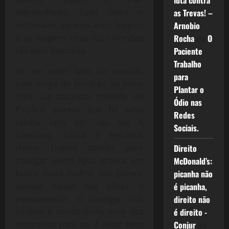
luta contra
avermelhado. Tudo cinza e
as Trevas! –
misturado, aqueles anos hippies
Arnobio
e as viagens reais ou coloridas
Rocha
em
O
tão bem descritas.
Paciente
Trabalho
Ali, no outro lado do mundo,
para
bem longe de Londres ou Nova
Plantar o
York, na natureza rebelde do
Ódio nas
Pacífico, parece que há uma
Redes
rainha sem um rei, ela é
Sociais.
talentosa, canta e encanta,
chora. Depois saindo para
Direito
cavalgar numa égua branca em
McDonald’s:
busca desta mulher que parece
picanha não
apenas existir nas ideias e
é picanha,
pensamentos. O cavalgar nos
direito não
sonhos e construindo uma alta
é direito -
montanha para de lá olhar bem
Conjur
em