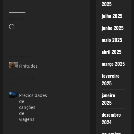
2025
julho 2025
Curtir isso:
Carregando...
junho 2025
maio 2025
abril 2025
Relacionado
março 2025
Finitudes
1 de
fevereiro
dezembro de
2025
2015
janeiro
Preciosidades
de
2025
canções
de
dezembro
viagens.
2024
19 de janeiro
de 2022