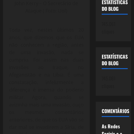
ESTATÍSTICAS
John Kerry – O Secretário de
DO BLOG
Ataque ( Foto: Uol)
745.061
Toda vez, nestes últimos 20
cliques
anos, que dizemos que os EUA
não conhecem a região, antes
de uma invasão, nada se
ESTATÍSTICAS
cumpriu. Foi assim nas duas
DO BLOG
invasões ao Iraque, no
Afeganistão e na Líbia. É uma
745.061
constatação, infelizmente a
cliques
diferença é imensa do poderio
militar. Agora, quando se
avizinha mais uma invasão, ouço
COMENTÁRIOS
os mesmos comentários
anteriores, de que os EUA vão se
As Redes
dar mal se invadirem a Síria, de
Sociais e a