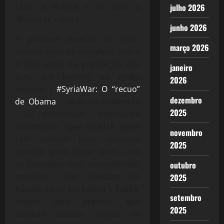
Líbia, a França e na Síria a
julho 2026
aliança se repete.
junho 2026
A provável invasão da Síria,
março 2026
mesmo com as ressalvas sobre
o não apoio da população dos
janeiro
EUA, que levantei no artigo
2026
anterior (
#SyriaWar: O “recuo”
dezembro
de Obama
), mas se realmente
2025
se concretizar, demonstra
claramente que os EUA agem
novembro
sem nenhum freio, intervem
2025
quando quer, como quer, com
as desculpas mais estapafúrdias
outubro
possíveis: tirar Saddam do
2025
Kuwait, caçar Bin Laden e Talibã,
setembro
depois para impedir que
2025
Saddam usasse armas de