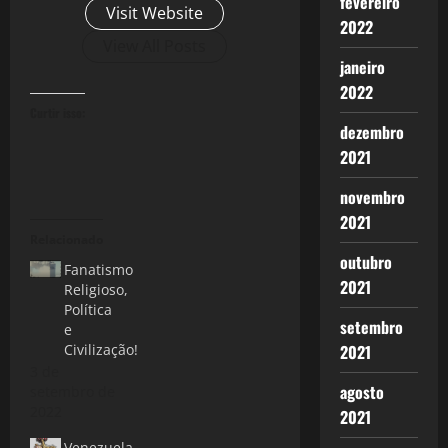
fevereiro
Visit Website
2022
View All Posts
janeiro
2022
Curtir isso:
dezembro
2021
novembro
2021
Relacionado
outubro
Fanatismo
2021
Religioso,
Política
setembro
e
Civilização!
2021
3 de
agosto
setembro de
2022
2021
Venezuela,