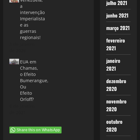
julho 2021
a
intervenção
junho 2021
Imperialista
e as
março 2021
guerras
regionais!
fevereiro
3 de janeiro
2021
de 2026
janeiro
EUA em
2021
Chamas,
o Efeito
dezembro
Bumerangue,
Ou
2020
Efeito
Orloff?
novembro
6 de janeiro
2020
de 2021
outubro
2020
Share this on WhatsApp