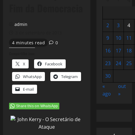
Fim da Democracia
admin
2
3
4
3 de setembro de 2013
9
10
11
4 minutes read
0
16
17
18
Compartilhe isso:
23
24
25
X
Facebook
30
WhatsApp
Telegram
«
out
E-mail
ago
»
Share this on WhatsApp