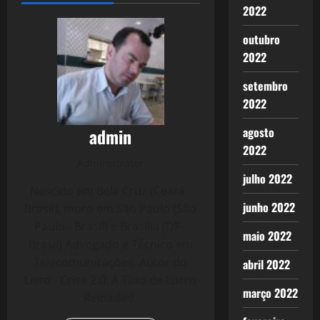
2022
outubro
2022
setembro
2022
admin
agosto
2022
Administrator
julho 2022
Nascido em Bela Cruz (Ceará -
junho 2022
Brasil), moro em São Paulo (São
Paulo - Brasil) e Brasília (DF -
maio 2022
Brasil) Advogado e Técnico em
Telecomunicações. Autor do
abril 2022
Livro - Crise 2.0: A Taxa de Lucro
março 2022
Reloaded.