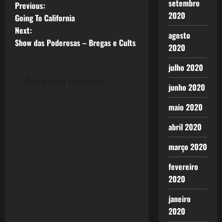
setembro
P
Previous:
2020
Going To California
o
Next:
agosto
Show das Poderosas – Bregas e Cults
s
2020
t
julho 2020
Deixe uma resposta
n
junho 2020
maio 2020
a
abril 2020
v
março 2020
i
fevereiro
g
2020
a
janeiro
2020
t