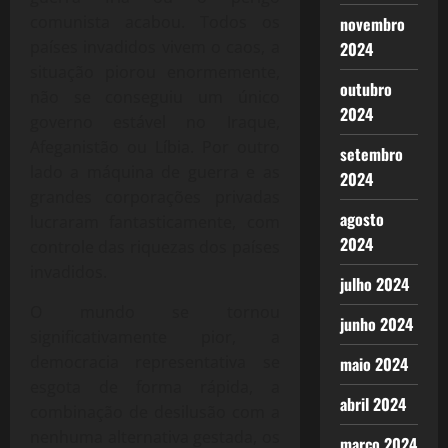
comunista acabou. Todos os
novembro
países invadidos vivem o caos, a
2024
situação piorou enormemente,
outubro
não se conseguiu um único
2024
governo estável no Iraque,
Afeganistão ou Líbia. Por outro
setembro
lado a máquina de guerra e as
2024
grandes corporações privadas
agosto
lucraram fantasticamente, com
2024
controle das riquezas dos países
invadidos.
julho 2024
O mundo se tornou
junho 2024
significativamente pior, a
democracia representativa se
maio 2024
esgota de forma rápida, a
abril 2024
combinação de desilusão com a
nenhuma alternativa gestada, os
março 2024