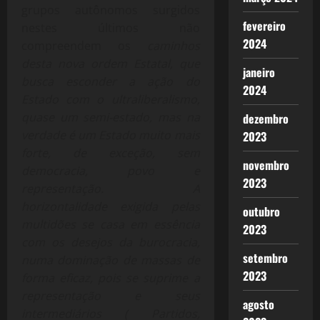
grupos autônomos surgidos
fevereiro
nestes últimos não
2024
compreendem os
caminhos
desta nova ordem Estatal, que
janeiro
busca esconder a ação do
2024
Estado com o ultraliberalismo,
quase um semi-estado, mas na
dezembro
verdade é um Estado muito mais
2023
forte, de exceção, sem
novembro
democracia, povo e
2023
representação. A
horizontalidade exigida pelas
outubro
multidões se casa em essência
2023
com os desejos da burocracia,
setembro
numa dominação de massas de
2023
forma eficaz, pois se suprime a
representação e seus
agosto
intermediários ( Partidos,