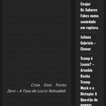
Conjur
em
pouca importância, deixando os
Os Sabores
EUA de mãos livres para
Fakes numa
exercitar o que todo império
sociedade
político-militar mais faz: Guerra.
em ruptura.
As novas guerras são
localizadas, atendem a um
Juliana
em
objetivo bem claro a presença
Gabriela –
dos EUA no Oriente Médio,
Elomar
região mais refratária ao
império.
Trump é
Louco? –
A outra questão fundamental é
Arnobio
que a democracia, como
Rocha
em
repisamos sempre, inclusive no
Trump-
nosso livro(
Crise Dois Ponto
Musk e a
Zero – A Taxa de Lucro Reloaded
,
Distopia: A
no Capítulo VI)
, virou um estorvo
Questão do
para a azeitada burocracia
PODER!