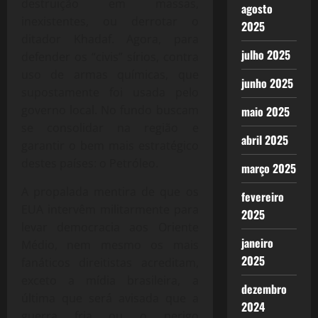
destruição em massas,
agosto
inexistentes, ou derrotar o
2025
ditador Khadaf. Agora, para
julho 2025
defender os “civis” sírios, contra
uso de armas químicas, que
junho 2025
supostamente foi usada pelo
governo local. No fundo buscam
maio 2025
se consolidar na região e
abril 2025
garantir o bem mais estratégico
destes países: o Petróleo.
março 2025
A propalada mentira de que os
fevereiro
EUA intervêm militarmente para
2025
levar democracia aos Oriente
janeiro
Médio, nem mesmo os mais
2025
fanáticos direitistas acreditam,
exceto a mídia brasileira, a
dezembro
última que será avisada que a
2024
guerra fria ou o perigo