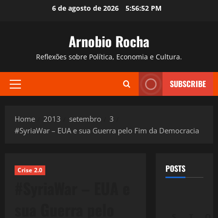
Skip
6 de agosto de 2026
5:56:53 PM
to
content
Arnobio Rocha
Reflexões sobre Política, Economia e Cultura.
SUBSCRIBE
Primary
Menu
Home
2013
setembro
3
#SyriaWar – EUA e sua Guerra pelo Fim da Democracia
POSTS
Crise 2.0
#SyriaWar – EUA e
sua Guerra pelo
S
T
Q