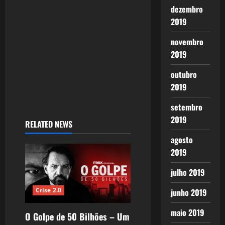
dezembro
i
2019
o
novembro
n
2019
outubro
2019
setembro
2019
RELATED NEWS
agosto
2019
julho 2019
Crise 2.0
junho 2019
maio 2019
O Golpe de 50 Bilhões – Um