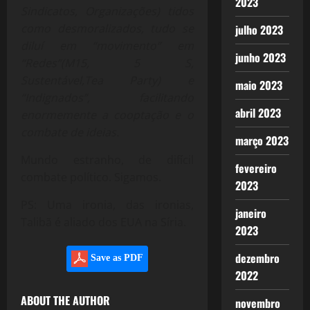
2023
Sindicatos, Organizações) tidos
como desmoralizados, tudo se
julho 2023
diluí em “movimento” em
junho 2023
“Redes”(M15, 5 S,
Sustentável,Tea Party) e
maio 2023
“Indignados”, facilitando
abril 2023
enormemente a cooptação e o
combate de ideias.
março 2023
Mundo estranho, de difícil
fevereiro
combate político. Sigamos.
2023
PS: Uma ironia, das ironias,
janeiro
Talibã é aliado dos EUA na Síria.
2023
dezembro
Save as PDF
2022
ABOUT THE AUTHOR
novembro