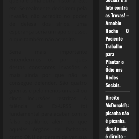
que lá é uma outra história, etc.
luta contra
etc. Se realmente decidirem pela
as Trevas! –
invasão, não acredito no poder
Arnobio
de defesa dos sírios, uma
Rocha
em
O
esperança seria um apoio russo,
Paciente
o que também não acredito.
Trabalho
Seria mais importante
para
entendermos os por quês
Plantar o
destas constantes invasões e
Ódio nas
mais ainda por que não se
Redes
consegue defender. São quatro
Sociais.
guerras e pelo menos umas 4 ou
Direito
cinco incursões restritas. A
McDonald’s:
falência da Ex-URSS foi
picanha não
fundamental para acabar com o
é picanha,
falso equilíbrio, além do que
direito não
aqueles órgãos de fachadas
é direito -
como ONU perderam de vez sua