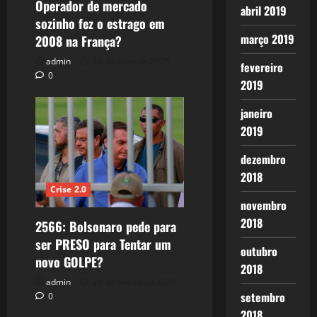
Operador de mercado
abril 2019
sozinho fez o estrago em
março 2019
2008 na França?
admin
16 de julho de 2025
fevereiro
0
2019
janeiro
2019
dezembro
2018
Crise 2.0
novembro
2018
2566: Bolsonaro pede para
ser PRESO para Tentar um
outubro
novo GOLPE?
2018
admin
26 de março de 2025
setembro
0
2018