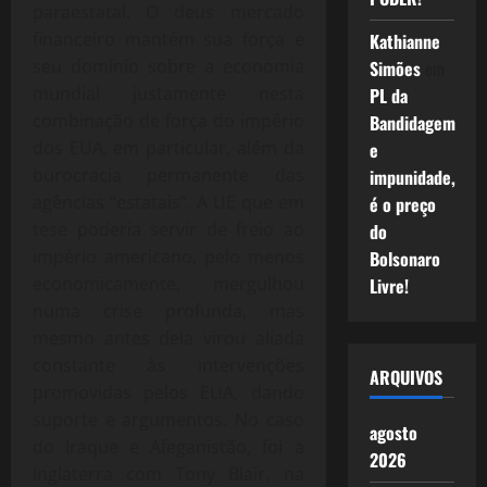
paraestatal. O deus mercado
financeiro mantém sua força e
Kathianne
seu domínio sobre a economia
Simões
em
mundial justamente nesta
PL da
combinação de força do império
Bandidagem
dos EUA, em particular, além da
e
burocracia permanente das
impunidade,
agências “estatais”. A UE que em
é o preço
tese poderia servir de freio ao
do
império americano, pelo menos
Bolsonaro
economicamente, mergulhou
Livre!
numa crise profunda, mas
mesmo antes dela virou aliada
constante às intervenções
ARQUIVOS
promovidas pelos EUA, dando
suporte e argumentos. No caso
agosto
do Iraque e Afeganistão, foi a
2026
Inglaterra com Tony Blair, na