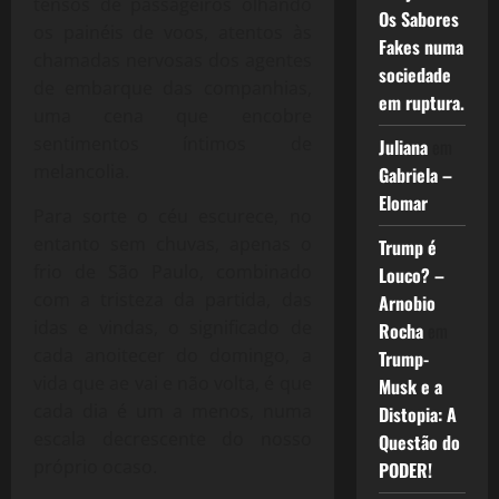
tensos de passageiros olhando
Os Sabores
os painéis de voos, atentos às
Fakes numa
chamadas nervosas dos agentes
sociedade
de embarque das companhias,
em ruptura.
uma cena que encobre
sentimentos íntimos de
Juliana
em
melancolia.
Gabriela –
Elomar
Para sorte o céu escurece, no
entanto sem chuvas, apenas o
Trump é
frio de São Paulo, combinado
Louco? –
com a tristeza da partida, das
Arnobio
idas e vindas, o significado de
Rocha
em
cada anoitecer do domingo, a
Trump-
vida que ae vai e não volta, é que
Musk e a
cada dia é um a menos, numa
Distopia: A
escala decrescente do nosso
Questão do
próprio ocaso.
PODER!