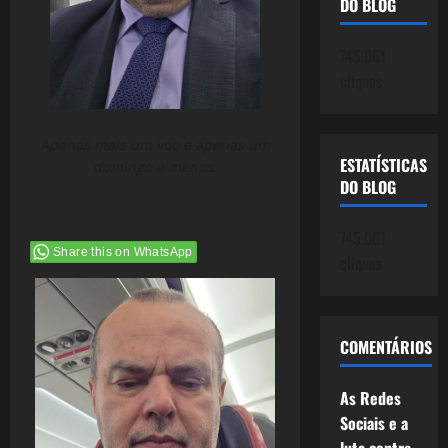
DO BLOG
745.061
cliques
Apenas mais um voo e apenas um
ESTATÍSTICAS
domingo a menos.
DO BLOG
745.061
Share this on WhatsApp
cliques
COMENTÁRIOS
As Redes
Sociais e a