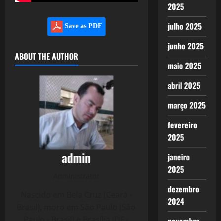
2025
julho 2025
Save as PDF
junho 2025
ABOUT THE AUTHOR
maio 2025
abril 2025
março 2025
fevereiro
2025
admin
janeiro
2025
Administrator
dezembro
Nascido em Bela Cruz (Ceará -
2024
Brasil), moro em São Paulo (São
Paulo - Brasil) e Brasília (DF -