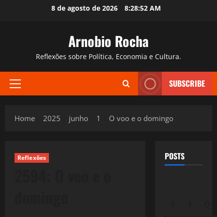
Skip
8 de agosto de 2026
8:28:54 AM
to
content
Arnobio Rocha
Reflexões sobre Política, Economia e Cultura.
SUBSCRIBE
Primary
Menu
Home
2025
junho
1
O voo e o domingo
POSTS
Reflexões
2594: O voo e o
domingo
S
T
Q