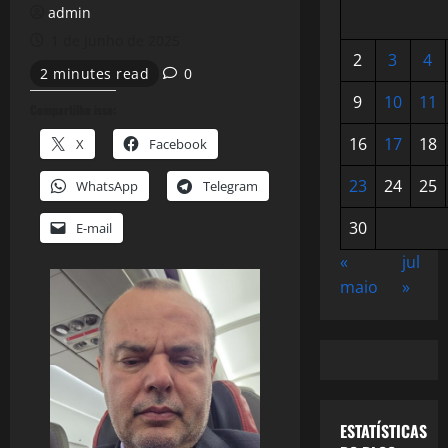
admin
1 de junho de 2025
2
3
4
2 minutes read
0
9
10
11
Compartilhe isso:
16
17
18
X
Facebook
23
24
25
WhatsApp
Telegram
30
E-mail
«
jul
maio
»
ESTATÍSTICAS