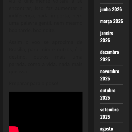
viu e dificilmente voltará a se
encontrar, isso faz aumentar a
junho 2026
indiferença, nada importa, nem
março 2026
uma palavra gentil, nem mesmo
boa tarde, boa noite.
janeiro
2026
Assim o voo se aproxima de
Brasília, para mim e outros, é o
dezembro
destino, outros mais uma
2025
parada, como a vida, nada mais
novembro
que isso.
2025
Preparar para o poso!
outubro
2025
setembro
2025
agosto