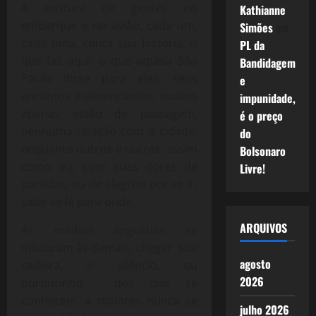
A mistura de gentes no
Kathianne
embarque e no avião, cada um,
Simões
em
cada uma, conta sua história, o
PL da
que faz aqui, o que aquela São
Bandidagem
Paulo disse para eles, seus
e
encantos e desencantos, muitos
impunidade,
apenas estão de passagem,
é o preço
nenhuma relação com a cidade,
do
enquanto outros e outras, assim
Bolsonaro
como eu, com suas dores de
Livre!
partidas, ou de alegrias por se ir,
sabe-se lá para onde.
ARQUIVOS
As minhas angustias se
misturam às demais, chegar sua
agosto
cadeira, o silêncio, ou
2026
burburinho dos que se
conhecem, a maiores nunca se
julho 2026