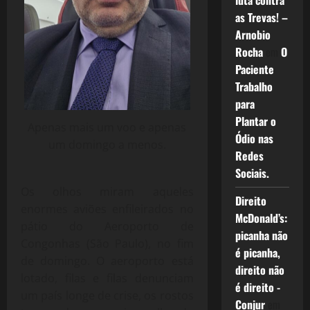
luta contra
as Trevas! –
Arnobio
Rocha
em
O
Paciente
Trabalho
para
Plantar o
Apenas mais um voo e apenas
Ódio nas
um domingo a menos.
Redes
Sociais.
Os olhos miram aqueles
Direito
enormes aviões enfileirados no
McDonald’s:
pátio do Aeroporto de
picanha não
Congonhas (São Paulo), no fim
é picanha,
de domingo. O aeroporto está
direito não
lotado, filas e filas denunciam
é direito -
um país longe de crise, os rostos
Conjur
em