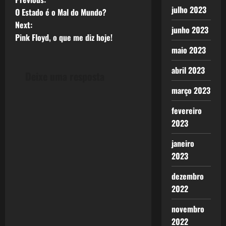
P
julho 2023
O Estado é o Mal do Mundo?
o
Next:
junho 2023
Pink Floyd, o que me diz hoje!
s
maio 2023
t
abril 2023
Deixe uma resposta
n
março 2023
a
fevereiro
2023
v
janeiro
i
2023
g
dezembro
2022
a
novembro
t
2022