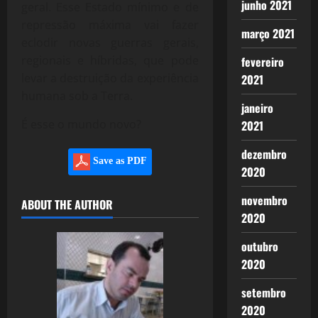
junho 2021
geral. Esse Estado mínimo e de
repressão máxima vai fazer
março 2021
eclodir novas guerras gerais,
regionais e híbridas, que pode
fevereiro
levar a destruição da experiência
2021
humana sob a Terra.
janeiro
É esse o mundo novo?
2021
dezembro
Save as PDF
2020
novembro
ABOUT THE AUTHOR
2020
outubro
2020
setembro
2020