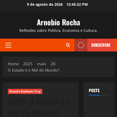
Skip
9 de agosto de 2026
12:45:33 PM
to
content
Arnobio Rocha
Reflexões sobre Política, Economia e Cultura.
SUBSCRIBE
Primary
Menu
Home
2025
maio
28
O Estado é o Mal do Mundo?
POSTS
Estado Gotham City
2593: O Estado é o
Mal do Mundo?
S
T
Q