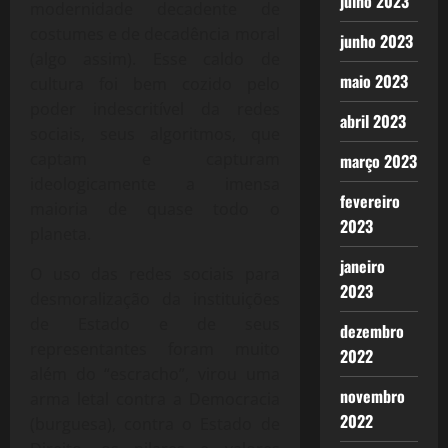
julho 2023
modernidade decadente de
costumes e de decadência moral
junho 2023
(algo assim). Esse caldo de
maio 2023
cultura foi bem cozido pelo
poder indescritível da redes
abril 2023
sociais, seus algoritmos, que
captam e capturam
março 2023
ideologicamente a imensa
fevereiro
maioria de quase todo o
2023
planeta.
janeiro
O uso das redes sociais para
2023
desmoralização da instituições
de Estado e de seus
dezembro
representantes foram muito
2022
além do “escracho”, virou uma
novembro
arma letal contra a Democracia
2022
(burguesa), contra o Estado de