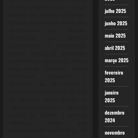
“república democrática — a mais
julho 2025
elevada das formas de Estado”
(Engels), que mesmo tendo sido
junho 2025
questionado por liberais,
maio 2025
neoliberais, que sempre
questionaram a “intervenção
abril 2025
estatal contra as liberdades
março 2025
(econômicas, em regra)”, nessa
nova onda conhecida como
fevereiro
ultraliberal, promete a
2025
destruição, ou no mínimo a
redução quase que total do que
janeiro
se conhecia como Estado. A
2025
ruptura radical ou a redução
dezembro
radical do Estado à poucos
2024
aspectos, quase que
exclusivamente como força de
novembro
repressão contra a maioria da