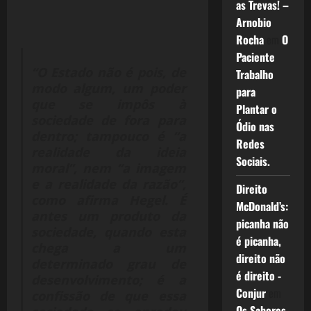
as Trevas! –
Arnobio
Rocha
em
O
Paciente
“O Estado não é pois, de
Trabalho
modo algum, um poder
para
que se impôs à
Plantar o
sociedade de fora para
Ódio nas
dentro; tampouco é “a
Redes
realidade da ideia
Sociais.
moral”, nem “a imagem
e a realidade da razão”,
Direito
como afirma Hegel. É
McDonald’s:
antes um produto da
picanha não
sociedade, quando esta
é picanha,
chega a um
direito não
determinado grau de
é direito -
desenvolvimento; é a
Conjur
em
confissão de que essa
Os Sabores