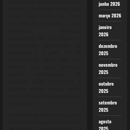
reflexões do presente, em que o
junho 2026
Estado é posto em xeque, sua
março 2026
razão de existir e seus
fundamentos fundantes, a atual
janeiro
tendência destrutiva
2026
(disruptiva), não por forças de
emancipação (socialistas) da
dezembro
sociedade e e pelo fim da
2025
sociedade de classe, mas, por
novembro
dentro, por uma formação
2025
política anti-humana, de
barbárie social, econômica e
outubro
política, como poucas vezes
2025
vista na história da humanidade
setembro
e civilização.
2025
A tentativa de desconstrução do
agosto
Estado, no estágio atual de ser o
2025
de Estado de Direito, ou da