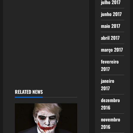
a
julho 2017
t
junho 2017
i
maio 2017
o
abril 2017
março 2017
n
fevereiro
2017
janeiro
2017
RELATED NEWS
dezembro
2016
novembro
2016