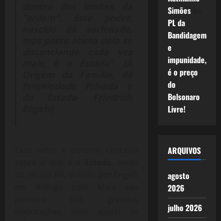
dentro dos limites da
Simões
em
“ordem”. Este poder,
PL da
nascido da sociedade,
Bandidagem
mas posto acima dela se
e
distanciando cada vez
impunidade,
mais, é o Estado”. (A
é o preço
Origem da Família, da
do
Propriedade Privada e
Bolsonaro
do Estado- Friedrich
Engels)
Livre!
Esse velho e potente conceito
ARQUIVOS
sobre o que é o
Estado
, ainda
do século XIX, trazido por Engels
agosto
em diálogo com Marx seu
2026
parceiro das grandes
julho 2026
elaborações, deve ajudar as