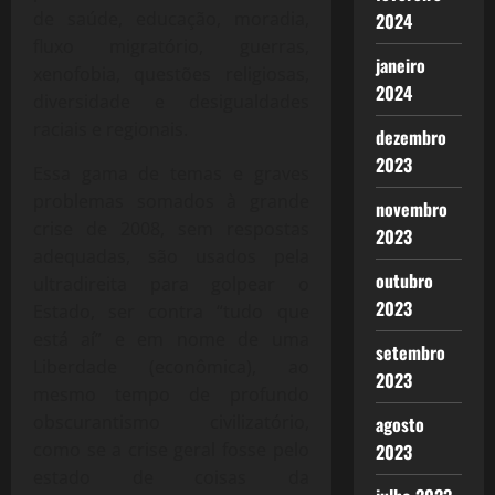
de saúde, educação, moradia,
2024
fluxo migratório, guerras,
janeiro
xenofobia, questões religiosas,
2024
diversidade e desigualdades
raciais e regionais.
dezembro
2023
Essa gama de temas e graves
problemas somados à grande
novembro
crise de 2008, sem respostas
2023
adequadas, são usados pela
outubro
ultradireita para golpear o
2023
Estado, ser contra “tudo que
está aí” e em nome de uma
setembro
Liberdade (econômica), ao
2023
mesmo tempo de profundo
obscurantismo civilizatório,
agosto
como se a crise geral fosse pelo
2023
estado de coisas da