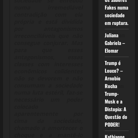
sociedade se enredou
numa irremediável
Fakes numa
contradição com ela
sociedade
própria e está dividida
em ruptura.
por antagonismos
Juliana
em
irreconciliáveis que não
consegue conjurar. Mas
Gabriela –
para que esses
Elomar
antagonismos, essas
Trump é
classes com interesses
Louco? –
econômicos colidentes
não se devorem e não
Arnobio
consumam a sociedade
Rocha
em
numa luta estéril, faz-se
Trump-
necessário um poder
Musk e a
colocado
Distopia: A
aparentemente por
Questão do
cima da sociedade,
PODER!
chamado a amortecer o
choque e a mantê-lo
Kathianne