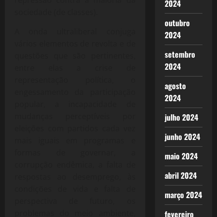
2024
sociedade (de classes).
outubro
A onda ultraliberal conjuga
2024
vários elementos de revolta e de
setembro
questões que são pertinentes,
2024
entre elas a crise de
representação política, o
agosto
engessamento da participação
2024
popular, a incapacidade de
mudanças perceptíveis por
julho 2024
eleições com partidos cada vez
junho 2024
mais iguais em programas e
formas de governar, a
maio 2024
corrupção endêmica, a falta de
abril 2024
respostas ao desemprego, às
condições de vida e falta de
março 2024
perspectiva de futuro, os
problemas do meio ambiente,
fevereiro