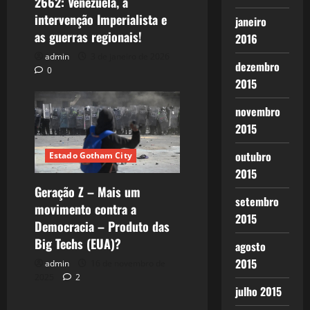
2662: Venezuela, a
intervenção Imperialista e
janeiro
as guerras regionais!
2016
admin
3 de janeiro de 2026
dezembro
0
2015
novembro
2015
outubro
Estado Gotham City
2015
Geração Z – Mais um
setembro
movimento contra a
2015
Democracia – Produto das
Big Techs (EUA)?
agosto
2015
admin
16 de novembro de
2025
2
julho 2015