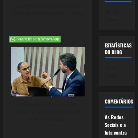
A agressão à Marina Silva mostra o
745.061
verdadeiro embate sobre o Estado!
cliques
Share this on WhatsApp
ESTATÍSTICAS
DO BLOG
745.061
cliques
COMENTÁRIOS
A agressão à Marina Silva
mostra o verdadeiro embate
As Redes
sobre o Estado!
Sociais e a
luta contra