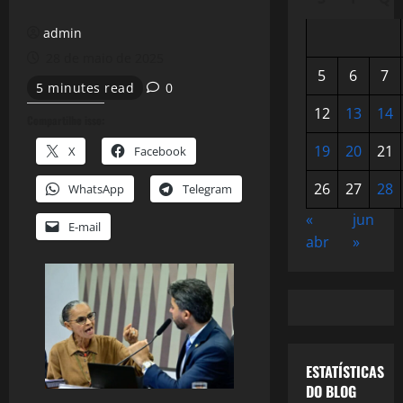
admin
28 de maio de 2025
5
6
7
5 minutes read
0
12
13
14
Compartilhe isso:
19
20
21
X
Facebook
26
27
28
WhatsApp
Telegram
«
jun
E-mail
abr
»
ESTATÍSTICAS
DO BLOG