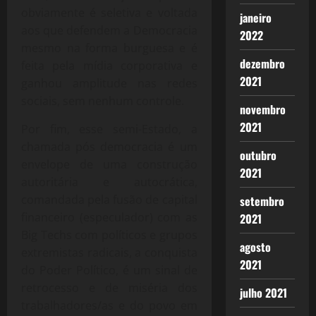
obviamente é seletiva e voltada
janeiro
aos que defendem a Democracia
2022
mesmo na forma burguesa e é
dezembro
feita pela mídia corporativa e
2021
ganhou amplitude nas redes
sociais, sem nenhum controle.
novembro
2021
Por fim, esse semi-Estado, a
chamada pós democracia é um
outubro
envelope de uma construção
2021
autoritária e autocrática,
comandada pela fusão de capital
setembro
financeiro (especulador) com as
2021
Big Techs com políticos e grupos
agosto
extremistas radicais, a conquista
2021
do Poder Político, é um sinal de
retrocesso e de miséria dos
julho 2021
trabalhadores/as e do povo em