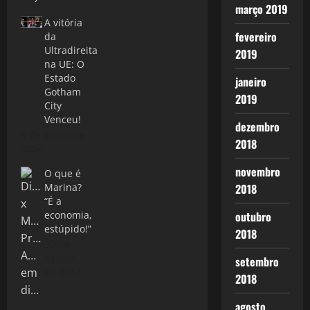
março 2019
A vitória
fevereiro
da
Ultradireita
2019
na UE: O
Estado
janeiro
Gotham
2019
City
Venceu!
dezembro
9 de junho de
2018
2024
novembro
O que é
Marina?
2018
“É a
economia,
outubro
estúpido!”
2018
30 de
agosto
setembro
de 2014
2018
agosto