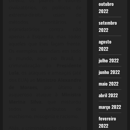
Direito, os pilares e valores
outubro
civilizatórios, os políticos de
2022
extrema-direita usam de
métodos autoritários e
setembro
intimidatórios contra não
2022
apenas a Esquerda, mas todos
agosto
aqueles que lhes façam frente.
2022
Os exemplos abundam em todo
o mundo, aqui no Brasil, a
julho 2022
criminalização do
Presidente
junho 2022
Lula
, os ataques e ameaças (até
dos EUA) ao
Ministro Alexandre
maio 2022
de Moraes
, por último o
asqueroso ataque à
Ministra
abril 2022
Marina Silva
, que misturou
março 2022
todos os atributos de
machismo, misoginia e racismo.
fevereiro
2022
Aliás, a criminalização da política