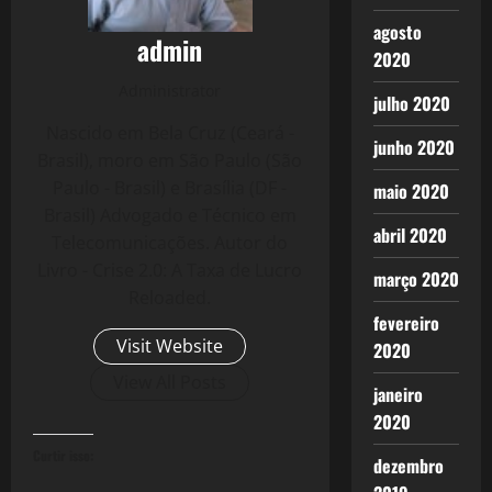
agosto
admin
2020
Administrator
julho 2020
Nascido em Bela Cruz (Ceará -
junho 2020
Brasil), moro em São Paulo (São
Paulo - Brasil) e Brasília (DF -
maio 2020
Brasil) Advogado e Técnico em
abril 2020
Telecomunicações. Autor do
Livro - Crise 2.0: A Taxa de Lucro
março 2020
Reloaded.
fevereiro
Visit Website
2020
View All Posts
janeiro
2020
Curtir isso:
dezembro