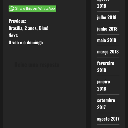
2018
Share this on WhatsApp
julho 2018
P
Previous:
Brasília, 2 anos, Blue!
junho 2018
o
Next:
maio 2018
O voo e o domingo
s
março 2018
t
fevereiro
Deixe uma resposta
n
2018
a
janeiro
2018
v
setembro
i
2017
g
agosto 2017