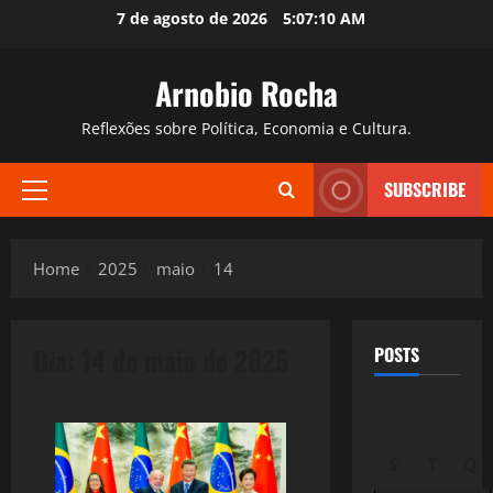
Skip
7 de agosto de 2026
5:07:11 AM
to
content
Arnobio Rocha
Reflexões sobre Política, Economia e Cultura.
SUBSCRIBE
Primary
Menu
Home
2025
maio
14
Dia:
14 de maio de 2025
POSTS
S
T
Q