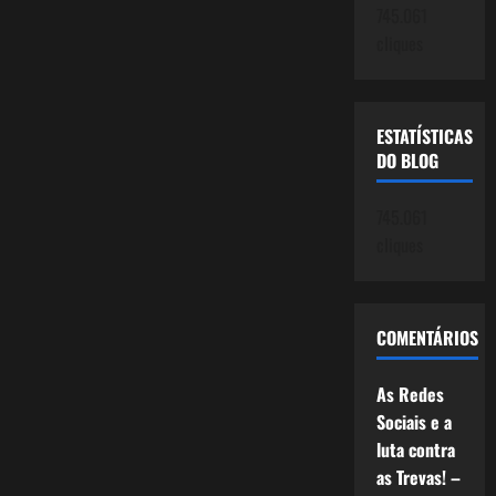
745.061
da
Redes
cliques
Sociais:
Do
limão
à
limonada!
ESTATÍSTICAS
DO BLOG
745.061
cliques
COMENTÁRIOS
As Redes
Sociais e a
luta contra
as Trevas! –