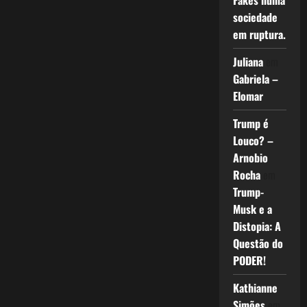
Fakes numa
sociedade
em ruptura.
Juliana
em
Gabriela –
Elomar
Trump é
Louco? –
Arnobio
Rocha
em
Trump-
Musk e a
Distopia: A
Questão do
PODER!
Kathianne
Simões
em