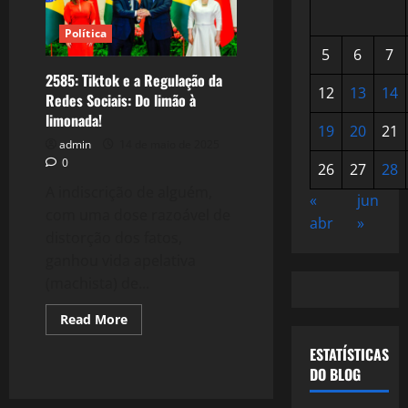
Política
5
6
7
2585: Tiktok e a Regulação da
12
13
14
Redes Sociais: Do limão à
limonada!
19
20
21
admin
14 de maio de 2025
0
26
27
28
A indiscrição de alguém,
«
jun
com uma dose razoável de
abr
»
distorção dos fatos,
ganhou vida apelativa
(machista) de...
Read
Read More
more
about
ESTATÍSTICAS
2585:
Tiktok
DO BLOG
e
a
Regulação