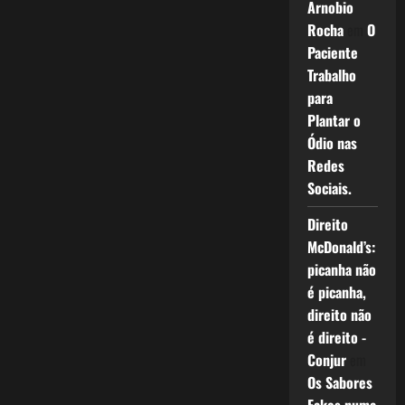
Arnobio
Rocha
em
O
Paciente
Trabalho
para
Plantar o
Ódio nas
Redes
Sociais.
Direito
McDonald’s:
picanha não
é picanha,
direito não
é direito -
Conjur
em
Os Sabores