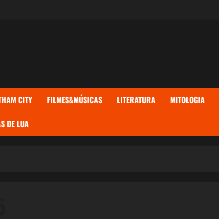
THAM CITY
FILMES&MÚSICAS
LITERATURA
MITOLOGIA
S DE LUA
5