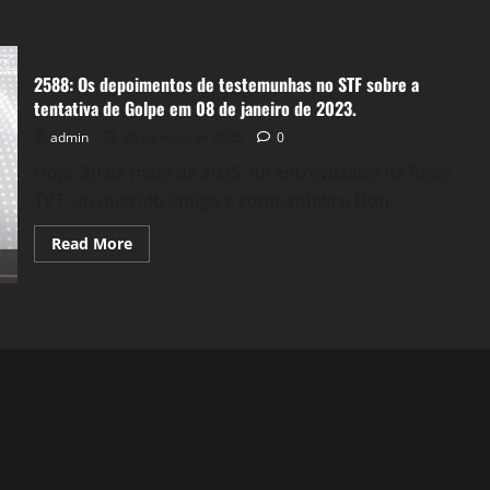
2588: Os depoimentos de testemunhas no STF sobre a
tentativa de Golpe em 08 de janeiro de 2023.
admin
20 de maio de 2025
0
Hoje, 20 de maio de 2025, fui entrevistado na Rede
TVT, ao querido amigo e companheiro Don...
Read
Read More
more
about
2588:
Os
depoimentos
de
testemunhas
no
STF
sobre
a
tentativa
de
Golpe
em
08