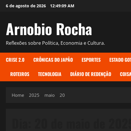
Skip
6 de agosto de 2026
12:49:09 AM
to
content
Arnobio Rocha
Reflexões sobre Política, Economia e Cultura.
CRISE 2.0
CRÔNICAS DO JAPÃO
ESPORTES
ESTADO GO
ROTEIROS
TECNOLOGIA
DIÁRIO DE REDENÇÃO
COISA
Home
2025
maio
20
Dia:
20 de maio de 202