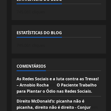
745.061 cliques
ESTATÍSTICAS DO BLOG
745.061 cliques
COMENTÁRIOS
As Redes Sociais e a luta contra as Trevas!
– Arnobio Rocha
em
O Paciente Trabalho
para Plantar o Ódio nas Redes Sociais.
Direito McDonald’s: picanha não é
picanha, direito não é direito - Conjur
em