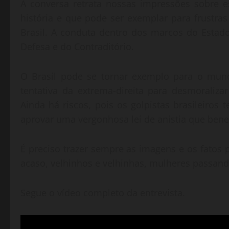
A conversa retrata nossas impressões sobre e
história e que pode ser exemplar para frustra
Brasil. A conduta dentro dos marcos do Estad
Defesa e do Contraditório.
O Brasil pode se tornar exemplo para o mund
tentativa da extrema-direita para desmoraliza
Ainda há riscos, pois os golpistas brasileiro
aprovar uma vergonhosa lei de anistia que benefi
É preciso trazer sempre as imagens e os fatos 
acaso, velhinhos e velhinhas, mulheres passand
Segue o vídeo completo da entrevista.