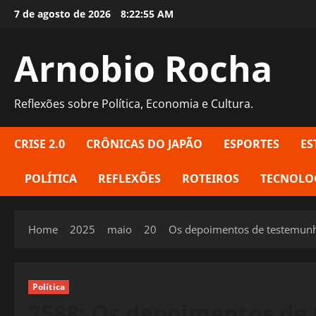
Skip
7 de agosto de 2026
8:22:56 AM
to
content
Arnobio Rocha
Reflexões sobre Política, Economia e Cultura.
CRISE 2.0
CRÔNICAS DO JAPÃO
ESPORTES
ES
POLÍTICA
REFLEXÕES
ROTEIROS
TECNOLO
Home
2025
maio
20
Os depoimentos de testemunha
Política
2588: Os depoimentos de 