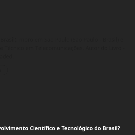
Brasil), moro em São Paulo (São Paulo - Brasil) e
o e Técnico em Telecomunicações. Autor do Livro -
oaded.
s
lvimento Científico e Tecnológico do Brasil?