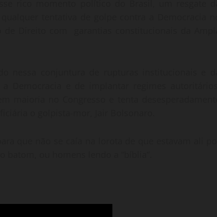
sse rico momento político do Brasil, um resgate d
s qualquer tentativa de golpe contra a Democracia n
o de Direito com garantias constitucionais da Ampl
o nessa conjuntura de rupturas institucionais e d
r a Democracia e de implantar regimes autoritários
s tem maioria no Congresso e tenta desesperadament
ciária o golpista-mor, Jair Bolsonaro.
para que não se caía na lorota de que estavam ali po
o batom, ou homens lendo a “bíblia”.