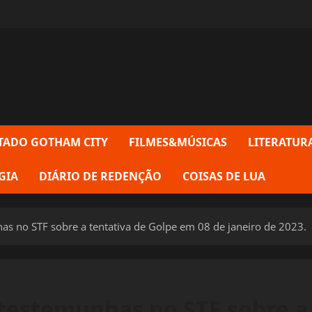
TADO GOTHAM CITY
FILMES&MÚSICAS
LITERATUR
GIA
DIÁRIO DE REDENÇÃO
COISAS DE LUA
s no STF sobre a tentativa de Golpe em 08 de janeiro de 2023.
testemunhas no STF sobre a