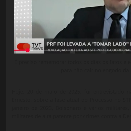
É preciso rememorar todos os dias os fatos e e
para não cair no engodo da
Hoje, 20 de maio de 2025, fui entrevistado
Ernesto, sobre a fase atual do Processo no ST
janeiro de 2023, Bolsonaro e vários militare
militares de alta patente por crimes contra a De