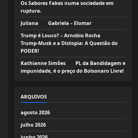
Os Sabores Fakes numa sociedade em
ruptura.
Juliana
em
Gabriela – Elomar
Trump é Louco? – Arnobio Rocha
em
Trump-Musk e a Distopia: A Questão do
PODER!
Kathianne Simões
em
PL da Bandidagem e
impunidade, é o preço do Bolsonaro Livre!
n
ARQUIVOS
e
agosto 2026
e
julho 2026
junho 2026