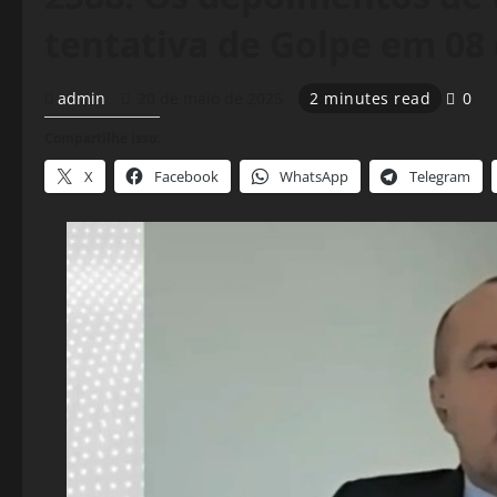
tentativa de Golpe em 08 
admin
20 de maio de 2025
2 minutes read
0
Compartilhe isso:
X
Facebook
WhatsApp
Telegram