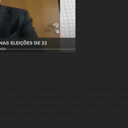
ventos do 8 de janeiro de 2023,
 impunidade.
 na Rede TVT, ao querido amigo e companheiro Do
F da cúpula da tentativa de Golpe de Estado em 8 d
s, um momento histórico que pode levar à prisão d
mocracia, algo inédito no Brasil.