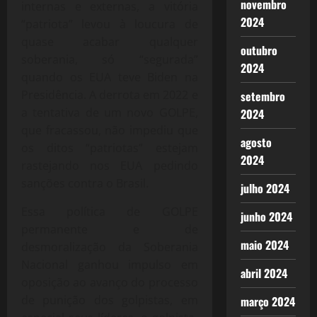
novembro
internas e externas, a vitória
2024
“patriota” levou à loucura de
quase acabar qualquer
outubro
soberania, só “segurada”
2024
quando os EUA teve Biden na
Presidência. A derrota em 2022 e
setembro
a tentativa de um novo GOLPE,
2024
que fracassou, não impediu que
agosto
os ditos “patriotas” estejam
2024
rastejando nos EUA pedindo
sanções contra o Brasil.
julho 2024
Essa política de GOLPE
junho 2024
permanente e de
maio 2024
desmoralização da Soberania
Nacional ganhou impulso em
abril 2024
oposição ao avanço do processo
de punição dos golpistas, em
março 2024