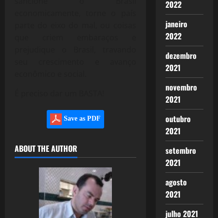
sancione o Brasil
2022
economicamente, torne o país
janeiro
parte do eixo do mal, ou coisas
2022
que criem embaraços e
prejudique o Brasil, travando
dezembro
seu crescimento e avanço
2021
econômico e social.
novembro
É preciso dar um BASTA!
2021
outubro
Save as PDF
2021
ABOUT THE AUTHOR
setembro
2021
agosto
2021
julho 2021