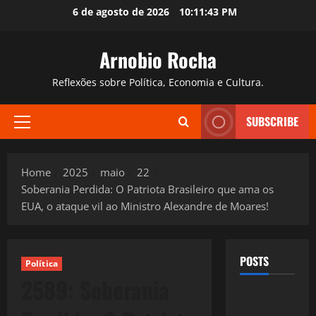
Skip
6 de agosto de 2026
10:11:44 PM
to
content
Arnobio Rocha
Reflexões sobre Política, Economia e Cultura.
SUBSCRIBE
Primary
Menu
Home
2025
maio
22
Soberania Perdida: O Patriota Brasileiro que ama os
EUA, o ataque vil ao Ministro Alexandre de Moares!
POSTS
Política
2589: Soberania