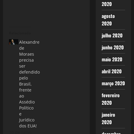
2020
agosto
2020
Relacionado
julho 2020
Alexandre
junho 2020
de
Moraes
maio 2020
precisa
ser
abril 2020
defendido
pelo
março 2020
Brasil,
frente
fevereiro
ao
2020
Assédio
Político
janeiro
e
Jurídico
2020
dos EUA!
30 de julho