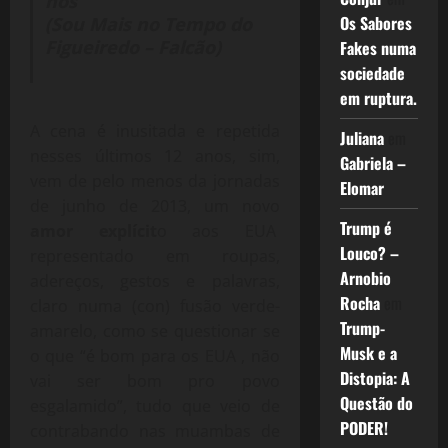
nós”
Os Sabores
(Sou Mais no Tempo do
Figueiredo – Falcão)
Fakes numa
sociedade
em ruptura.
A cena é inusitada e repetida
Juliana
em
nesses últimos 12 anos, sim,
Gabriela –
vem de pelo menos da jornadas
Elomar
de junho de 2013, um novo
Trump é
amor explícit
o aos EUA
Louco? –
representado em roupas,
Arnobio
adereços, gestos e palavras,
Rocha
em
claro numa (con) fusão verde-
Trump-
amarelo, como se questionar se
Musk e a
o que “é bom para os EUA , não
Distopia: A
vai ser bom pro povo
Questão do
esgalamido”, tudo que veio de
PODER!
contrabando nas muambas de