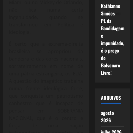
Miami ou no Mickey de Orlando,
Kathianne
não fica numa certa
Simões
em
ingenuidade, quando se
PL da
transformou em Política e
Bandidagem
Ideologia.
e
impunidade,
É certo que a extrema-direita
é o preço
brasileira se apropriou da
do
bandeira e das cores nacionais,
Bolsonaro
sorrateiramente em nome de
Livre!
uma pátria estrangeira, os EUA.
A questão do imagético trabalha
numa frente ideológica forte,
que conquista um patriotismo
ARQUIVOS
canhestro que é incapaz de
pensar em SOBERANIA
agosto
NACIONAL, que é o centro e
2026
força de uma nação
julho 2026