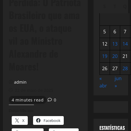
Perdida: O Patriota
S
T
Q
Brasileiro que ama
os EUA, o ataque
5
6
7
vil ao Ministro
12
13
14
Alexandre de
19
20
21
Moares!
26
27
28
«
jun
admin
abr
»
22 de maio de 2025
4 minutes read
0
Compartilhe isso:
X
Facebook
ESTATÍSTICAS