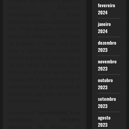
especial seus líderes, o golpista-
fevereiro
maior, Bolsonaro.
2024
Imediatamente a família
Bolsonaro e seus acólitos estão
janeiro
nos EUA, Eduardo Bolsonaro,
2024
Deputado Federal por São Paulo
dezembro
se licenciou e “mora” nos EUA,
2023
com a função de CONSPIRAR
contra o Brasil. A função dele e
novembro
do seu irmão, o Senador Flávio
2023
Bolsonaro, é tentar de todas as
formas que o Governo Trump se
outubro
volte contra o Brasil, é crime de
2023
lesa-pátria, que deve ser punida
setembro
exemplarmente.
2023
O pedido de
“condenação” e ou
agosto
retaliação
ao
Ministro
2023
Alexandre de Moraes
, do