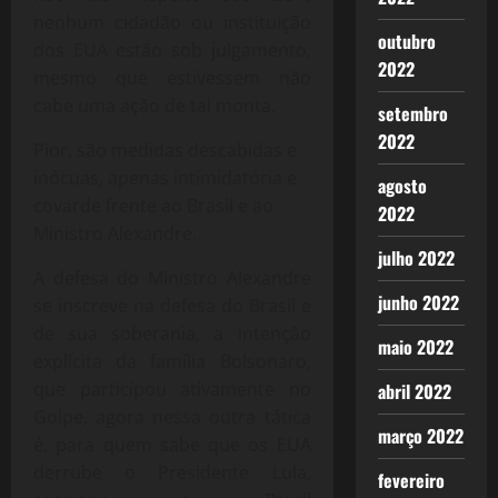
nenhum cidadão ou instituição
outubro
dos EUA estão sob julgamento,
2022
mesmo que estivessem não
cabe uma ação de tal monta.
setembro
2022
Pior, são medidas descabidas e
inócuas, apenas intimidatória e
agosto
covarde frente ao Brasil e ao
2022
Ministro Alexandre.
julho 2022
A defesa do Ministro Alexandre
junho 2022
se inscreve na defesa do Brasil e
de sua soberania, a intenção
maio 2022
explícita da família Bolsonaro,
que participou ativamente no
abril 2022
Golpe, agora nessa outra tática
março 2022
é, para quem sabe que os EUA
derrube o Presidente Lula,
fevereiro