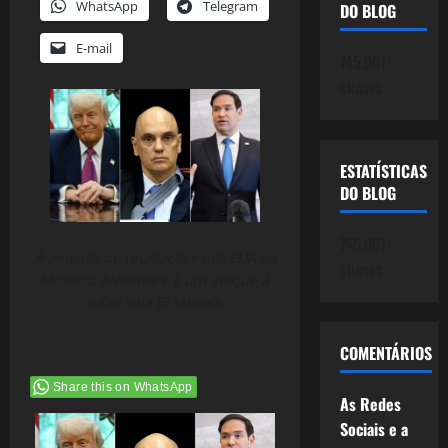
WhatsApp
Telegram
DO BLOG
E-mail
745.061
cliques
ESTATÍSTICAS
DO BLOG
745.061
A ameaça de retaliações dos EUA ao
cliques
Ministro Alexandre é um ataque à
soberania Brasileira.
COMENTÁRIOS
Share this on WhatsApp
As Redes
Sociais e a