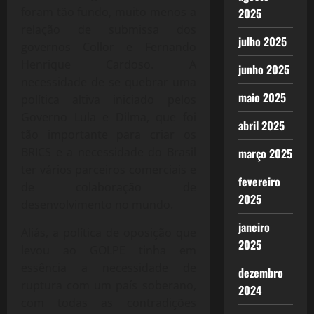
foram tão fundo, muito menos a
2025
relação de submissa dos
julho 2025
governos Collor e Fernando
Henrique Cardoso. A
junho 2025
necessidade de se quebrar uma
maio 2025
política altiva iniciado pelos
Governo Lula e Dilma, que foi
abril 2025
tão importante para criar os
BRICS e a necessidade do Brasil
março 2025
ter vários parceiros comerciais e
fevereiro
de colaboração de
2025
desenvolvimento no mundo.
janeiro
Aliás, a política de oposição que
2025
levou ao GOLPE tinha em
essência a necessidade de
dezembro
ruptura com um país soberano,
2024
com todas as contradições