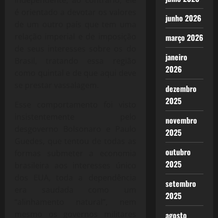
independente, ao contrário, ele
é orientado a devotar os valores
junho 2026
de um outro país que tem uma
relação imperial e de imposição
março 2026
de seus interesses sobre os do
janeiro
Brasil, tratando essa região
2026
como quintal e de que aqui deve
se prestar vassalagem.
dezembro
2025
Esse comportamento foi visto
insistentemente pelo
novembro
desgoverno Bolsonaro e Paulo
2025
Guedes, que tentou de todas as
outubro
formas submeter a economia
2025
brasileira aos interesses único
dos EUA, toda a dependência
setembro
era saudada como um
2025
“alinhamento natural”, nem
mesmo os governos militares
agosto