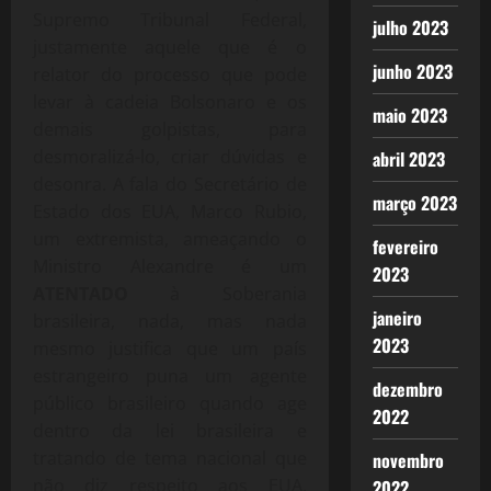
Supremo Tribunal Federal,
julho 2023
justamente aquele que é o
junho 2023
relator do processo que pode
levar à cadeia Bolsonaro e os
maio 2023
demais golpistas, para
desmoralizá-lo, criar dúvidas e
abril 2023
desonra. A fala do Secretário de
março 2023
Estado dos EUA, Marco Rubio,
um extremista, ameaçando o
fevereiro
Ministro Alexandre é um
2023
ATENTADO
à Soberania
janeiro
brasileira, nada, mas nada
2023
mesmo justifica que um país
estrangeiro puna um agente
dezembro
público brasileiro quando age
2022
dentro da lei brasileira e
tratando de tema nacional que
novembro
não diz respeito aos EUA,
2022