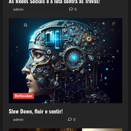
As Redes Sociais e a luta contra as Trevas!
admin
5 de agosto de 2026
0
Reflexões
Slow Down, fluir e sentir!
admin
24 de julho de 2026
0