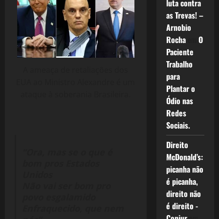
luta contra
as Trevas! –
Arnobio
Rocha
em
O
Paciente
Trabalho
A ameaça de retaliações dos
para
EUA ao Ministro Alexandre é um
Plantar o
ataque à soberania Brasileira.
Ódio nas
Redes
Sociais.
Direito
“Ora, mas se o que é
McDonald’s:
bom pros Estados
picanha não
Unidos
é picanha,
Não vai ser bom pro
direito não
povo esgalamido
é direito -
Enfraquecido, que nem
Conjur
em