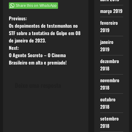
Share this on WhatsApp
março 2019
P
Previous:
fevereiro
Os depoimentos de testemunhas no
o
2019
STF sobre a tentativa de Golpe em 08
de janeiro de 2023.
janeiro
s
Next:
2019
t
O Agente Secreto – O Cinema
dezembro
Brasileiro em alta e premiado!
n
2018
a
novembro
Deixe uma resposta
2018
v
outubro
i
2018
g
setembro
2018
a