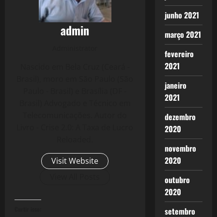
junho 2021
admin
março 2021
Administrator
fevereiro
2021
Nascido em Bela Cruz (Ceará -
Brasil), moro em São Paulo (São
janeiro
Paulo - Brasil) e Brasília (DF -
2021
Brasil) Advogado e Técnico em
Telecomunicações. Autor do
dezembro
Livro - Crise 2.0: A Taxa de Lucro
2020
Reloaded.
novembro
2020
Visit Website
View All Posts
outubro
2020
Curtir isso:
setembro