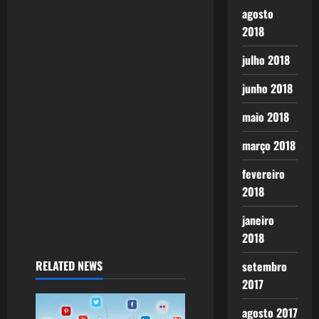
agosto
t
2018
i
julho 2018
o
junho 2018
n
maio 2018
março 2018
fevereiro
2018
janeiro
2018
RELATED NEWS
setembro
2017
agosto 2017