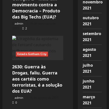
novembro
movimento contra a
2021
Democracia – Produto
das Big Techs (EUA)?
outubro
2021
admin
16 de novembro de
2025
2
setembro
2021
agosto
Estado Gotham City
2021
julho
2630: Guerra às
2021
Drogas, faliu. Guerra
aos cartéis como
junho
terroristas, é a solução
2021
dos EUA?
março
admin
16 de agosto de 2025
2021
0