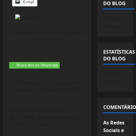
E-mail
DO BLOG
745.061
cliques
O Fantasma do imperialismo assombra
a América Latina!
ESTATÍSTICAS
DO BLOG
Share this on WhatsApp
745.061
cliques
O Fantasma do imperialismo
assombra a América Latina!
COMENTÁRIO
Escrevi esse texto do dia
15.11.2025
, aparentemente se
As Redes
confirma…ou não!
Sociais e