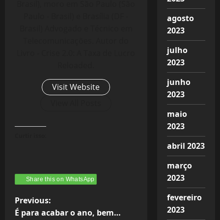
Brasil), moro em São Paulo (São
Paulo - Brasil) e Brasília (DF -
agosto
Brasil) Advogado e Técnico em
2023
Telecomunicações. Autor do
julho
Livro - Crise 2.0: A Taxa de Lucro
2023
Reloaded.
junho
Visit Website
2023
View All Posts
maio
2023
Curtir isso:
abril 2023
março
2023
Share this on WhatsApp
fevereiro
P
Previous:
2023
É para acabar o ano, bem…