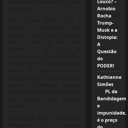
Louco? –
um governo fantoche…Mas isso
Arnobio
é possível?
Rocha
em
Não se pode afirmar, pois o
Trump-
regime da Venezuela está
Musk e a
corroído, muitos erros, eleições
Distopia:
sem a certeza da lisura dos
A
pleitos. O que leva ao
Questão
pessimismo, e, com o desfecho,
do
se for rápido, desmoralizaria
PODER!
todos os países vizinhos,
Kathianne
começando pela Colômbia, visão
Simões
minha, o Presidente Gustavo
em
PL da
Petro se comporta com fanfarra,
Bandidagem
não constrói e não angaria
e
apoios.
impunidade,
Temos que apoiar o povo da
é o preço
Venezuela, não nos sobrou
do