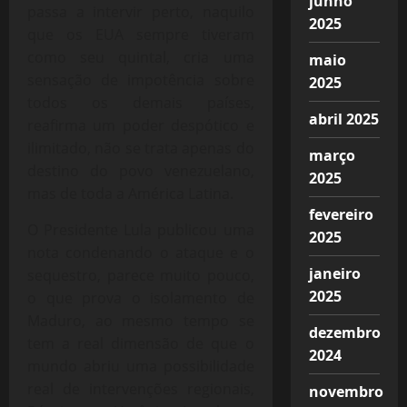
junho
passa a intervir perto, naquilo
2025
que os EUA sempre tiveram
como seu quintal, cria uma
maio
sensação de impotência sobre
2025
todos os demais países,
abril 2025
reafirma um poder despótico e
ilimitado, não se trata apenas do
março
destino do povo venezuelano,
2025
mas de toda a América Latina.
fevereiro
O Presidente Lula publicou uma
2025
nota condenando o ataque e o
janeiro
sequestro, parece muito pouco,
2025
o que prova o isolamento de
Maduro, ao mesmo tempo se
dezembro
tem a real dimensão de que o
2024
mundo abriu uma possibilidade
real de intervenções regionais,
novembro