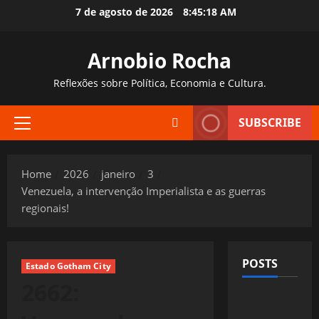
Skip
7 de agosto de 2026
8:45:19 AM
to
content
Arnobio Rocha
Reflexões sobre Política, Economia e Cultura.
SUBSCRIBE
Primary
Menu
Home
2026
janeiro
3
Venezuela, a intervenção Imperialista e as guerras
regionais!
POSTS
Estado Gotham City
2662: