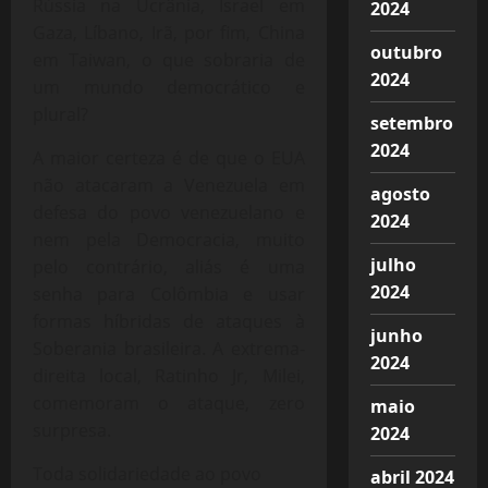
Rússia na Ucrânia, Israel em
2024
Gaza, Líbano, Irã, por fim, China
outubro
em Taiwan, o que sobraria de
2024
um mundo democrático e
plural?
setembro
2024
A maior certeza é de que o EUA
não atacaram a Venezuela em
agosto
defesa do povo venezuelano e
2024
nem pela Democracia, muito
julho
pelo contrário, aliás é uma
2024
senha para Colômbia e usar
formas híbridas de ataques à
junho
Soberania brasileira. A extrema-
2024
direita local, Ratinho Jr, Milei,
comemoram o ataque, zero
maio
surpresa.
2024
Toda solidariedade ao povo
abril 2024