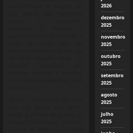
2026
sobre “tráfico de drogas”, em
que apenas eles “produzem
dezembro
provas ou convicções”,
2025
enquanto na realidade a
gigantesca bacia de petróleo, a
novembro
maior do mundo, além das
2025
alianças com China e Rússia, são
outubro
os reais motivos, mais um
2025
absurdo acumulado por
invasões covardes e canalhas,
setembro
como: Iraque, Afeganistão, Líbia,
2025
entre outras.
agosto
Agora, a intervenção dos EUA,
2025
pois não parece uma guerra
julho
ainda, é um ato de guerra, de
2025
ataque à Soberania, gostando
ou não de Maduro, o Império