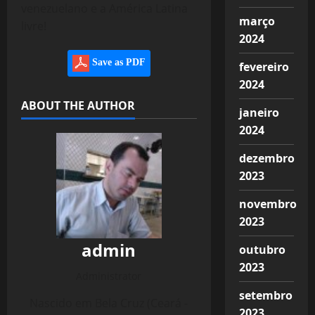
venezuelano e a América Latina
março
livre!
2024
Save as PDF
fevereiro
2024
ABOUT THE AUTHOR
janeiro
2024
dezembro
2023
novembro
2023
admin
outubro
2023
Administrator
setembro
Nascido em Bela Cruz (Ceará -
2023