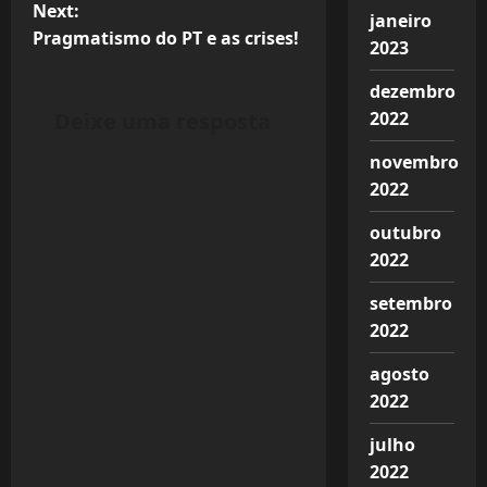
o
Next:
janeiro
Pragmatismo do PT e as crises!
s
2023
t
dezembro
Deixe uma resposta
2022
n
novembro
a
2022
v
outubro
2022
i
setembro
g
2022
a
agosto
2022
t
julho
i
2022