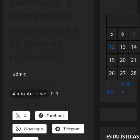
Venezuela, a
S
T
Q
intervenção
Imperialista e
5
6
7
as guerras
12
13
14
regionais!
19
20
21
26
27
28
admin
3 de janeiro de 2026
«
mar
dez
»
4 minutes read
0
Compartilhe isso:
X
Facebook
WhatsApp
Telegram
ESTATÍSTICAS