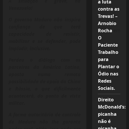
A situação é grave, na
a luta
Venezuela!
contra as
Trevas! –
O governo Maduro não inspira
Arnobio
confiança de que terá
Rocha
em
capacidade de resistir,
O
mobilizar e se defender, pode
Paciente
implodir, inclusive.
Trabalho
para
Perdeu o diálogo com os
Plantar o
parceiros da América Latina,
Ódio nas
aposta numa remota
Redes
possibilidade de apoio da China
Sociais.
e Rússia, o que dificilmente
acontecerá, do ponto de vista
Direito
militar.
McDonald’s:
picanha
A forma autoritária de controle
não é
de Maduro não lhe garante
picanha,
poder real, aliás, isso pode ser