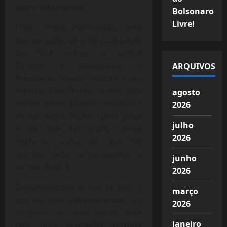
outra alternativa.
Bolsonaro
Livre!
Hoje, nessa madrugada, pelo
que se sabe, uma força especial
dos EUA entrou na capital
Caracas e sequestrou o
ARQUIVOS
Presidente Nicolas Maduro e sua
esposa, Cilia Flores, numa ação
agosto
rápida e com poucos detalhes e
2026
muitas especulações. Uma delas
julho
é de que foi traído pelos
2026
militares, outra de que fez
acordo, nada certo, apenas o
junho
tempo de dirá.
2026
Concretamente o que se tem é
março
que os EUA
sequestraram
um
2026
dirigente de uma nação livre
janeiro
com uma
acusação sórdida