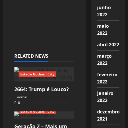
o
junho
2022
n
maio
2022
abril 2022
RELATED NEWS
março
2022
fevereiro
Estado Gotham City
2022
2664: Trump é Louco?
janeiro
admin
7 de janeiro de 2026
2022
0
dezembro
Estado Gotham City
2021
Geração Z – Mais um