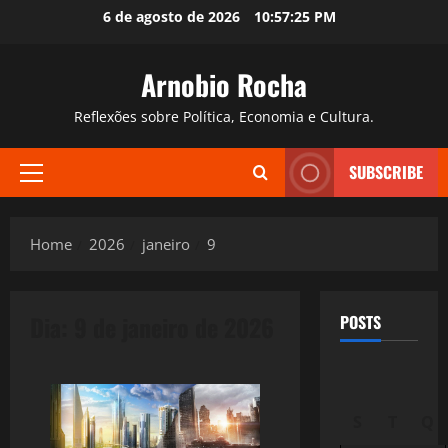
Skip
6 de agosto de 2026
10:57:26 PM
to
content
Arnobio Rocha
Reflexões sobre Política, Economia e Cultura.
SUBSCRIBE
Primary
Menu
Home
2026
janeiro
9
Dia:
9 de janeiro de 2026
POSTS
S
T
Q