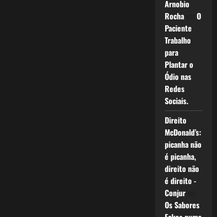
Arnobio
Rocha
em
O
Paciente
Trabalho
para
Plantar o
Ódio nas
Redes
Sociais.
Direito
McDonald’s:
picanha não
é picanha,
direito não
é direito -
Conjur
em
Os Sabores