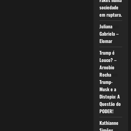
Fakes numa
sociedade
em ruptura.
Juliana
em
Gabriela –
Elomar
Trump é
Louco? –
Arnobio
Rocha
em
Trump-
Musk e a
Distopia: A
Questão do
PODER!
Kathianne
Simões
em