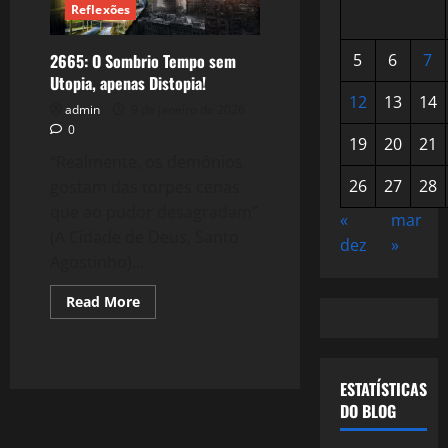
Reflexões
2665: O Sombrio Tempo sem
5
6
7
Utopia, apenas Distopia!
12
13
14
admin
9 de janeiro de 2026
0
19
20
21
“Realmente, os demônios
26
27
28
gostam das torpes cenas
que ao pudor desagradam”
«
mar
(A Cidade de Deus, Santo
dez
»
Agostinho)...
Read
Read More
more
about
2665:
O
Sombrio
Tempo
ESTATÍSTICAS
sem
DO BLOG
Utopia,
apenas
Distopia!