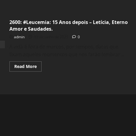
2600: #Leucemia: 15 Anos depois – Letícia, Eterno
Amor e Saudades.
admin
11 de junho de 2025
0
A vida é feita de marcos, por tempos, datas que
fixam aqueles momentos que nos farão lembrar...
Read
Read More
more
about
2600:
#Leucemia:
15
Anos
depois
–
Letícia,
Eterno
Amor
e
Saudades.