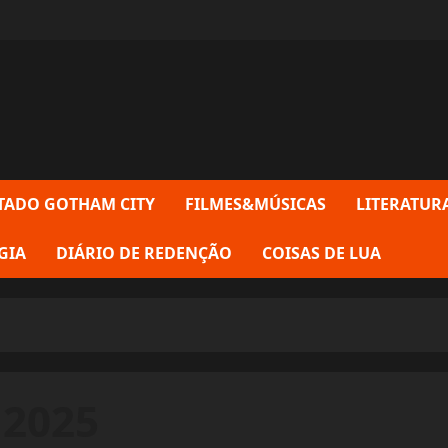
TADO GOTHAM CITY
FILMES&MÚSICAS
LITERATUR
GIA
DIÁRIO DE REDENÇÃO
COISAS DE LUA
 2025