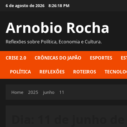
Skip
6 de agosto de 2026
8:26:18 PM
to
content
Arnobio Rocha
Reflexões sobre Política, Economia e Cultura.
CRISE 2.0
CRÔNICAS DO JAPÃO
ESPORTES
ES
POLÍTICA
REFLEXÕES
ROTEIROS
TECNOLO
Home
2025
junho
11
Dia:
11 de junho de