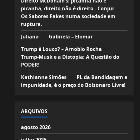
Direito McDonald’s: picanha não é
picanha, direito não é direito - Conjur
em
Os Sabores Fakes numa sociedade em
ruptura.
Juliana
em
Gabriela – Elomar
Trump é Louco? – Arnobio Rocha
em
Trump-Musk e a Distopia: A Questão do
PODER!
Kathianne Simões
em
PL da Bandidagem e
impunidade, é o preço do Bolsonaro Livre!
ARQUIVOS
agosto 2026
julho 2026