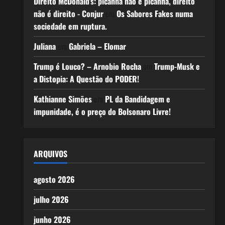
Direito McDonald’s: picanha não é picanha, direito
não é direito - Conjur
em
Os Sabores Fakes numa
sociedade em ruptura.
Juliana
em
Gabriela – Elomar
Trump é Louco? – Arnobio Rocha
em
Trump-Musk e
a Distopia: A Questão do PODER!
Kathianne Simões
em
PL da Bandidagem e
impunidade, é o preço do Bolsonaro Livre!
ARQUIVOS
agosto 2026
julho 2026
junho 2026