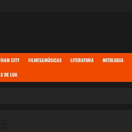
THAM CITY
FILMES&MÚSICAS
LITERATURA
MITOLOGIA
S DE LUA
25