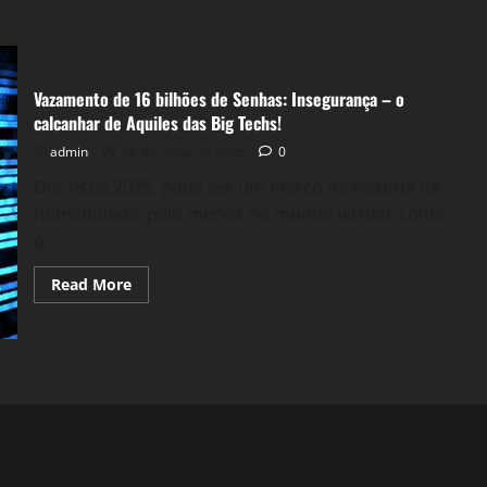
Vazamento de 16 bilhões de Senhas: Insegurança – o
calcanhar de Aquiles das Big Techs!
admin
20 de junho de 2025
0
Dia 18.06.2025, pode ser um marco na história da
humanidade, pelo menos no mundo virtual, como
o...
Read
Read More
more
about
Vazamento
de
16
bilhões
de
Senhas:
Insegurança
–
o
calcanhar
de