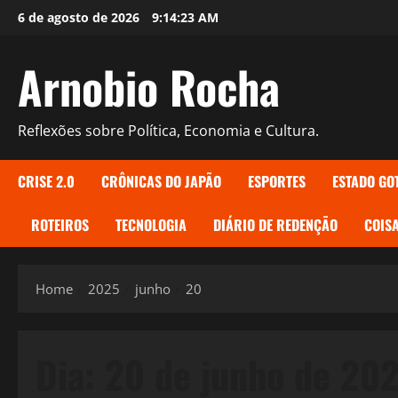
Skip
6 de agosto de 2026
9:14:24 AM
to
content
Arnobio Rocha
Reflexões sobre Política, Economia e Cultura.
CRISE 2.0
CRÔNICAS DO JAPÃO
ESPORTES
ESTADO GO
ROTEIROS
TECNOLOGIA
DIÁRIO DE REDENÇÃO
COISA
Home
2025
junho
20
Dia:
20 de junho de 20