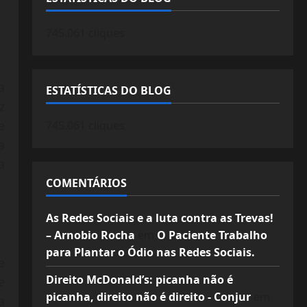
745.061 cliques
a
ESTATÍSTICAS DO BLOG
z
e
745.061 cliques
a
a
COMENTÁRIOS
As Redes Sociais e a luta contra as Trevas!
– Arnobio Rocha
em
O Paciente Trabalho
para Plantar o Ódio nas Redes Sociais.
e
Direito McDonald’s: picanha não é
e
picanha, direito não é direito - Conjur
em
a