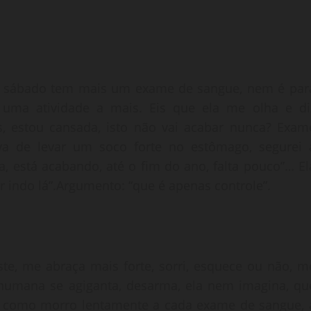
que sábado tem mais um exame de sangue, nem é par
uma atividade a mais. Eis que ela me olha e di
s, estou cansada, isto não vai acabar nunca? Exam
a de levar um soco forte no estômago, segurei 
a, está acabando, até o fim do ano, falta pouco”… El
r indo lá”.Argumento: “que é apenas controle”.
ste, me abraça mais forte, sorri, esquece ou não, m
 humana se agiganta, desarma, ela nem imagina, qu
 de como morro lentamente a cada exame de sangue, 