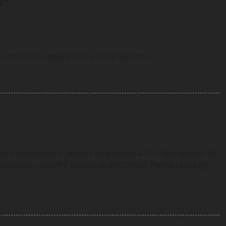
s
”
ue voce consegue tratar essa=e assunto.
mas a esperança é nossa companheira. Confie e lembre-se
do vai passar. DEUS É MAIOR QUE NOSSOS PROBLEMAS.BJS