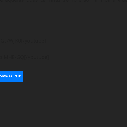
QGt7WjK0[/youtube]
5ojMHE-GQ[/youtube]
Save as PDF