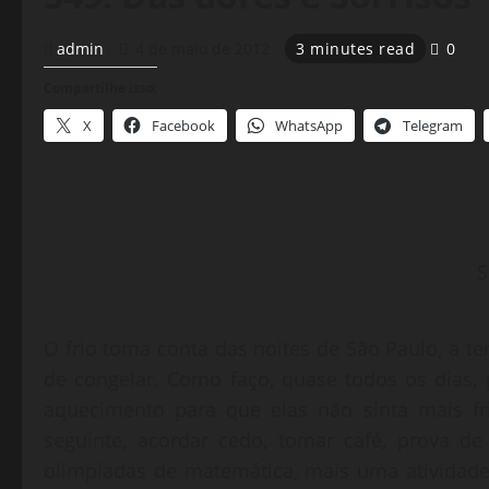
admin
4 de maio de 2012
3 minutes read
0
Compartilhe isso:
X
Facebook
WhatsApp
Telegram
S
O frio toma conta das noites de São Paulo, a te
de congelar. Como faço, quase todos os dias
aquecimento para que elas não sinta mais fr
seguinte, acordar cedo, tomar café, prova d
olimpíadas de matemática, mais uma atividade,