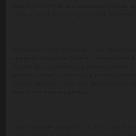
cada quimio. A imensa angústia que sinto ao pe
o medo que abate e congela a alma. A mesma d
Agora mais consciente de que não adianta “dar 
pequenas vitórias, ser firme e ir contando os d
alcance do que ontem, nos esquentaremos jun
sorrimos na neve, vimos que é possível viver e
inverno passará, e uma nova primavera nos so
para minha alma alquebrada.
Agora podemos cuidar de um e o outro como d
únicos, próprios de força, amor e carinho. Q