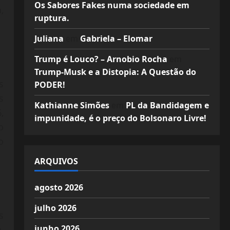
Os Sabores Fakes numa sociedade em
,
ruptura.
Juliana
em
Gabriela – Elomar
Trump é Louco? – Arnobio Rocha
em
Trump-Musk e a Distopia: A Questão do
s
PODER!
s
Kathianne Simões
em
PL da Bandidagem e
,
impunidade, é o preço do Bolsonaro Livre!
o
o
ARQUIVOS
agosto 2026
julho 2026
s
junho 2026
,