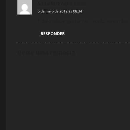
SoniaMZRoque
disse:
5 de maio de 2012 às 08:34
É dolorido,angustiante… vocês vencerão!
RESPONDER
Deixe uma resposta