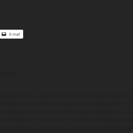
E-mail
orrisos
mperatura caí, caí, nesta última semana, a sensação 
, ponho minhas filhas na cama, é um boa noite e u
io, abraço a Lelê e relembro nossas tarefas do di
e matemática, correria, hoje começa preparação da
 para que está cheia delas, mas ela fica empolgada