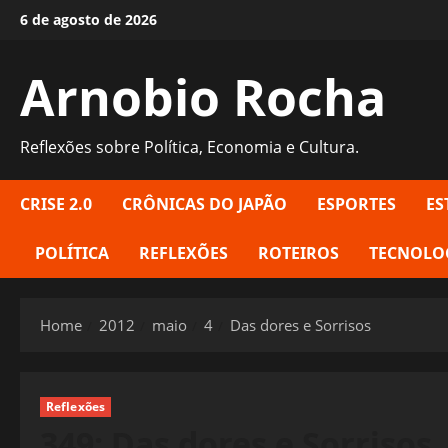
Skip
6 de agosto de 2026
to
content
Arnobio Rocha
Reflexões sobre Política, Economia e Cultura.
CRISE 2.0
CRÔNICAS DO JAPÃO
ESPORTES
ES
POLÍTICA
REFLEXÕES
ROTEIROS
TECNOLO
Home
2012
maio
4
Das dores e Sorrisos
Reflexões
349: Das dores e Sorrisos