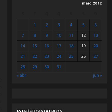
maio 2012
S
T
Q
Q
S
S
D
1
2
3
4
5
6
7
8
9
10
11
12
13
14
15
16
17
18
19
20
21
22
23
24
25
26
27
28
29
30
31
« abr
jun »
é
m
a
s
,
ESTATÍSTICAS DO BLOG