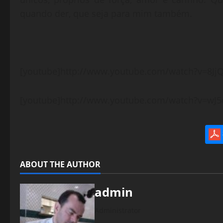
quando der, que seja para mim também.
[youtube]http://www.youtube.com/watch?v=8Jj
[youtube]http://www.youtube.com/watch?v=wJ
ABOUT THE AUTHOR
admin
Administrator