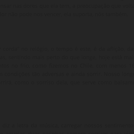
nsar nas dores que ela tem, a preocupação que volta
or não pode nos vencer, ela suporta, nós também.
corda” no relógio, o tempo é este, é da aflição, da
ias, sentindo mais perto do que longe, hoje está mai
tos no frio, como fizemos no Chile, com menos 16
m condições tão adversas e ainda sorrir. Nosso long
rrirá, como o sorriso dela, que serve como balsam
iz a letra da música, carregar nossos sentimento
ue aquelas duas carinhas sempre sorriam para vida