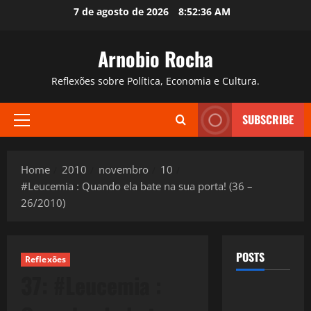
Skip
7 de agosto de 2026
8:52:37 AM
to
content
Arnobio Rocha
Reflexões sobre Política, Economia e Cultura.
SUBSCRIBE
Primary
Menu
Home
2010
novembro
10
#Leucemia : Quando ela bate na sua porta! (36 –
26/2010)
POSTS
Reflexões
37: #Leucemia :