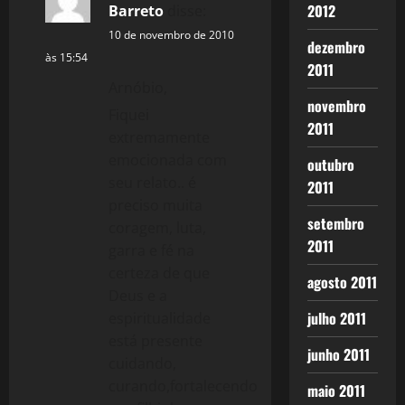
2012
Barreto
disse:
a
10 de novembro de 2010
dezembro
t
às 15:54
2011
Arnóbio,
i
novembro
Fiquei
2011
o
extremamente
emocionada com
outubro
n
seu relato.. é
2011
preciso muita
setembro
coragem, luta,
2011
garra e fé na
certeza de que
agosto 2011
Deus e a
julho 2011
espiritualidade
está presente
junho 2011
cuidando,
curando,fortalecendo
maio 2011