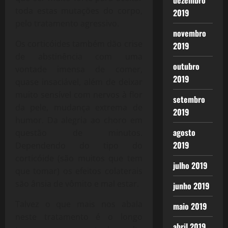
dezembro
toda estas mutações do corpo,
2019
pelo tratamento agressivo.
novembro
Os corticóides também dão crise
2019
de abstinência com uma
outubro
vontade imensa de comer,
2019
quase insaciável, além de deixar
muito sensível com nervos à flor
setembro
da pele, mudança extrema de
2019
humor. Da alegria ao choro em
agosto
questão de minutos.
2019
Dependendo do tipo do
corticóide (são muitos que tem
julho 2019
que tomar) os efeitos colaterais
são ânsia de vômito e mal estar.
junho 2019
Talvez o que mais nos abala
maio 2019
neste tratamento é o longo
abril 2019