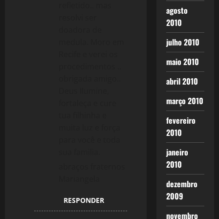
refletido.. mas
agosto
resolvi ser
2010
doadora de
julho 2010
medula. Moro em
Recife e verei os
maio 2010
procedimentos ..
obrigada amigo..
abril 2010
Deus Ilumine,
março 2010
fortaleça e cure
tua filhinha e
fevereiro
muita luz e força
2010
para você e toda
janeiro
sua familia.
2010
abraços fraternos
Mariangela
dezembro
2009
RESPONDER
novembro