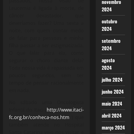
passados, nossa visão de
novembro
Leucemia é ligada à morte, de
2024
câncer devastador, que
outubro
deveríamos fazer? Uma sexta a
2024
noite, com quem contar medo
de falar para pessoas e minha
setembro
filha passar a ser estigmatizada.
2024
O que falar para ela, como
agosto
segurar o choro diante dela?
2024
Toda nossa vida é repassada em
poucos segundos, sem ter
julho 2024
tempo de pensar racionalmente
em nada.
junho 2024
No sábado uma Oncologista
maio 2024
Infantil do Itaci (
http://www.itaci-
abril 2024
fc.org.br/conheca-nos.htm
) que
também atende no Hospital
março 2024
Santa Catarina veio nos visitar e