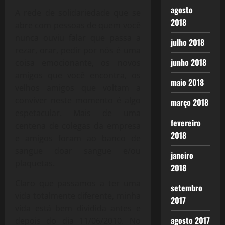
agosto
A rede de solidariedade que se
2018
abre com pessoas de quem você
nunca ouviu falar que passa a
julho 2018
rezar, orar, pedir por nós é uma
junho 2018
coisa emocionante, os novos
amigos que você encontra, os
maio 2018
velhos amigos que voltam a
conviver neste momento é algo
março 2018
espetacular. Mais de uma
fevereiro
centena de colegas da empresa
2018
e amigos foram ao banco de
sangue doar sangue e/ou
janeiro
plaquetas.
2018
Claro que passamos a ter uma
setembro
vida totalmente diferente, minha
2017
vida está bem dividida antes e
agosto 2017
depois do dia 11/06/2010. No