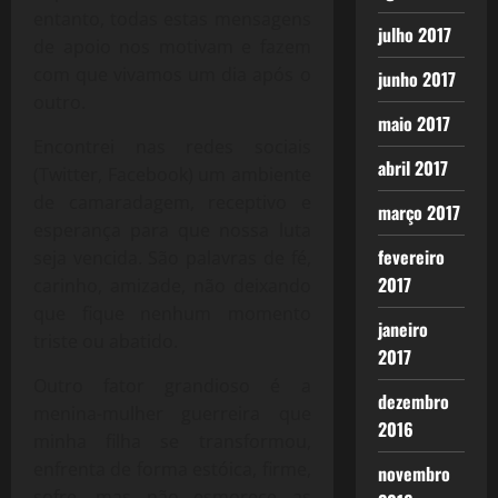
entanto, todas estas mensagens
julho 2017
de apoio nos motivam e fazem
com que vivamos um dia após o
junho 2017
outro.
maio 2017
Encontrei nas redes sociais
abril 2017
(Twitter, Facebook) um ambiente
de camaradagem, receptivo e
março 2017
esperança para que nossa luta
fevereiro
seja vencida. São palavras de fé,
2017
carinho, amizade, não deixando
que fique nenhum momento
janeiro
triste ou abatido.
2017
Outro fator grandioso é a
dezembro
menina-mulher guerreira que
2016
minha filha se transformou,
enfrenta de forma estóica, firme,
novembro
sofre, mas não esmorece as