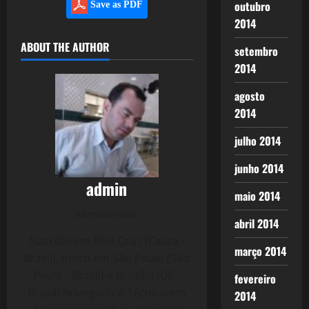
outubro
Save as PDF
2014
ABOUT THE AUTHOR
setembro
2014
agosto
2014
julho 2014
junho 2014
admin
maio 2014
Administrator
abril 2014
Nascido em Bela Cruz (Ceará -
março 2014
Brasil), moro em São Paulo (São
Paulo - Brasil) e Brasília (DF -
fevereiro
Brasil) Advogado e Técnico em
2014