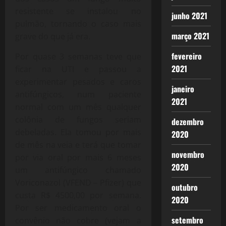
resistente se instalou no
junho 2021
pulmão, tornando o caso mais
março 2021
grave do que já era.
fevereiro
Por quase 3 semanas teve que
2021
ficar na UTI e passou a
experimentar pesados e caros
janeiro
antifúngicos, num paciente
2021
normal com um mês qualquer
colônia de fungos seriam
dezembro
debeladas. Ela tomou por mais
2020
de mês na veia e terá que tomar
novembro
por via oral por mais 6 meses
2020
um antifúngico chamado
Voriconazol (VFEND – Pfizer) que
outubro
custa R$ 4500,00 por semana.
2020
Por ser medicamento oral o
setembro
convênio não cobre (vejam a