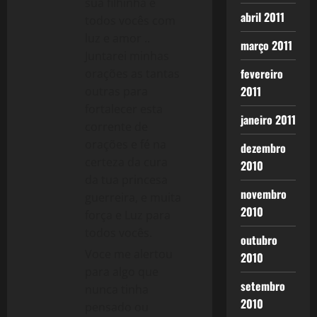
sua filhinha e
abril 2011
todos vocês com
luz e amor ..
março 2011
Juntarei minhas
fevereiro
orações as tantas
2011
outras para
fortalecer esta
janeiro 2011
corrente de
orações e fé na
dezembro
certeza da cura
2010
da tua princesa
novembro
guerreira, e muita
2010
força e Luz para
todos vocês.
outubro
Voce me alertou
2010
para algo que
setembro
nunca tinha
2010
pensado ou