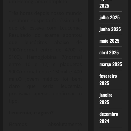
um Hemograma completo.
2025
Três horas depois nosso mundo
julho 2025
desabou: suspeita fortíssima de
que ela estava com Leucemia.
junho 2025
Resultado do exame apontou
maio 2025
que leucócitos abaixo de
1000(normal entre de 4700 e
abril 2025
9100), Hemoglobina 7(normal
março 2025
entre 10 e 12) e plaquetas
9000(normal entre 150mil e 400
fevereiro
mil).O jovem médico foi bem
2025
claro que seria leucemia,
precisava apenas confirmar o
janeiro
tipo.
2025
Leucemia, e agora?
dezembro
2024
Ficamos absolutamente