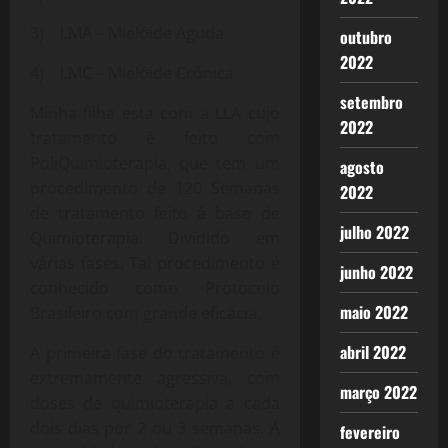
3) LMA – Mielóide Aguda
outubro
2022
4) LMC – Mielóide Crônica
setembro
Minha filha esta com a LLA cujo
2022
tratamento é feito com
PoliQuimioterapia, que tem um
agosto
procedimento de 120 Semanas
2022
de tratamento feito à base de
julho 2022
Quimioterapia. Dividido em
várias fases. Tal procedimento é
junho 2022
conhecido como Protocolo
maio 2022
Brasileiro com grande eficácia.
abril 2022
A primeira fase do tratamento é
extremamente agressiva, com
março 2022
doses de quimioterapia a cada
dois dias por 2 ou 3 semanas. A
fevereiro