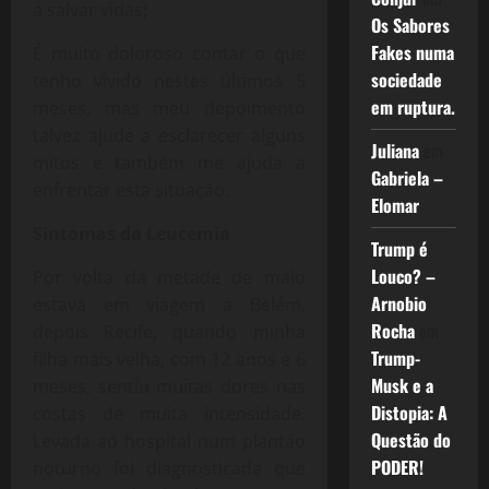
a salvar vidas;
Os Sabores
Fakes numa
É muito doloroso contar o que
sociedade
tenho vivido nestes últimos 5
em ruptura.
meses, mas meu depoimento
talvez ajude a esclarecer alguns
Juliana
em
mitos e também me ajuda a
Gabriela –
enfrentar esta situação.
Elomar
Sintomas da Leucemia
Trump é
Louco? –
Por volta da metade de maio
Arnobio
estava em viagem a Belém,
Rocha
em
depois Recife, quando minha
Trump-
filha mais velha, com 12 anos e 6
Musk e a
meses, sentiu muitas dores nas
Distopia: A
costas de muita intensidade.
Questão do
Levada ao hospital num plantão
PODER!
noturno foi diagnosticada que