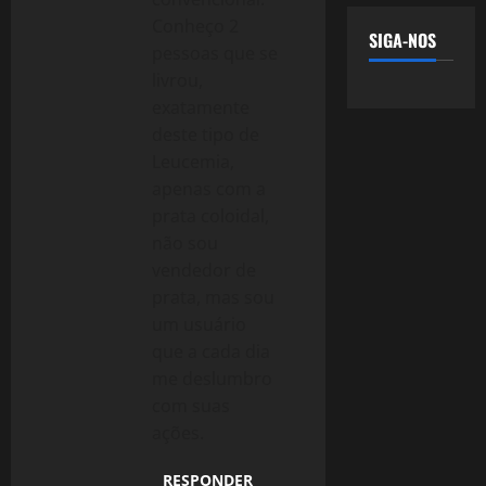
Conheço 2
SIGA-NOS
pessoas que se
livrou,
exatamente
deste tipo de
Leucemia,
apenas com a
prata coloidal,
não sou
vendedor de
prata, mas sou
um usuário
que a cada dia
me deslumbro
com suas
ações.
RESPONDER