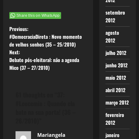
2012
setembro
Share this on WhatsApp
2012
P
Previous:
agosto
#DemocraciaDireta : Novo momento
2012
o
de velhos sonhos (35 – 25/2010)
Next:
julho 2012
s
Debate pós-eleitoral: não a agenda
junho 2012
t
Mico (37 – 27/2010)
maio 2012
n
abril 2012
a
61 thoughts on “
37:
#Leucemia : Quando ela
março 2012
v
bate na sua porta! (36 –
fevereiro
i
26/2010)
”
2012
g
janeiro
Mariangela