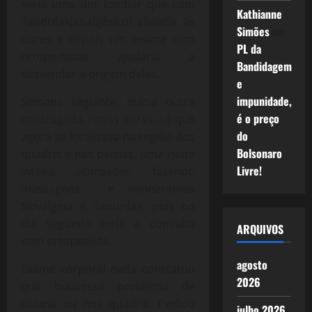
seria uma dor lombar que com
Kathianne
Tandrilax(analgésico) aliviaria as
Simões
em
dores e depois um exame com
PL da
ortopedistas ajudaria a
Bandidagem
desvendar a origem delas.
e
impunidade,
Semana seguinte, numa outra
é o preço
madrugada, novas dores, só que
do
agora se localizava na região dos
Bolsonaro
quadris e nas pernas, uma noite
Livre!
inteira acordados fazendo
massagens e ministramos
Novalgina e Tandrilax, pois no
dia seguinte teria a consulta
ARQUIVOS
com ortopedista.
agosto
Exame corporal nada constatou
2026
que houvesse problema de
coluna ou nos quadris. Pedido
julho 2026