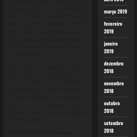
tempo para que se tenha a alta
médica e claro, a possibilidade
março 2019
de acontecer uma recidiva da
fevereiro
doença. Toda semana minha
2019
filha volta ao hospital para
tomar doses de quimioterapia e
janeiro
fazer exames de sangue, Líquor
2019
ou mielograma.
dezembro
Outro fator que engessa a vida é
2018
não puder se programa para
mais de uma ou duas semanas,
novembro
na semana que ela comemorou
2018
13 anos ficamos na expectativa
outubro
de que os exames fossem
2018
positivos para que ela pudesse
curtir sua festa.
setembro
2018
Solidariedade e Esperança