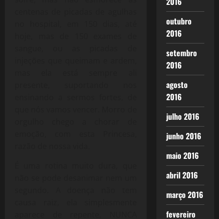
2016
centenas de picadas de agulhas
outubro
no hospital, em 150 dias, até
2016
hoje, mas de 150 exames de
sangue, ou as picadas de
setembro
injeções que queimam e ardem,
2016
mas ela está sempre ali
agosto
presente, suportando nos
2016
ensinando a sermos fortes, de
que nós vamos vencer. Morro de
julho 2016
orgulho chego a chorar de
emoção, com esta Princesa,
junho 2016
razão de nossa vida.
maio 2016
É uma rotina muito dura, que
abril 2016
não se pode desanimar nem um
segundo. A doença não tem
março 2016
causa raiz, ela simplesmente
fevereiro
aparece de repente, NUNCA