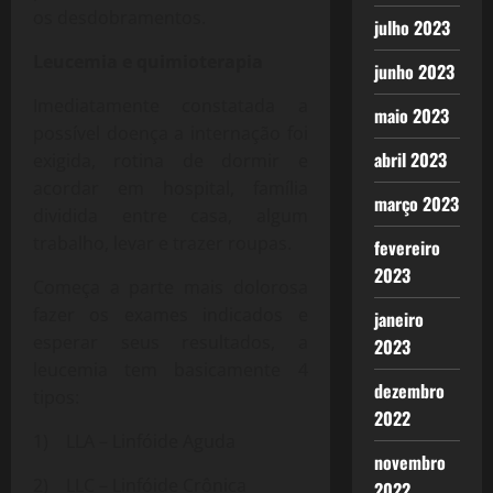
os desdobramentos.
julho 2023
Leucemia e quimioterapia
junho 2023
Imediatamente constatada a
maio 2023
possível doença a internação foi
abril 2023
exigida, rotina de dormir e
acordar em hospital, família
março 2023
dividida entre casa, algum
trabalho, levar e trazer roupas.
fevereiro
2023
Começa a parte mais dolorosa
fazer os exames indicados e
janeiro
esperar seus resultados, a
2023
leucemia tem basicamente 4
dezembro
tipos:
2022
1) LLA – Linfóide Aguda
novembro
2) LLC – Linfóide Crônica
2022