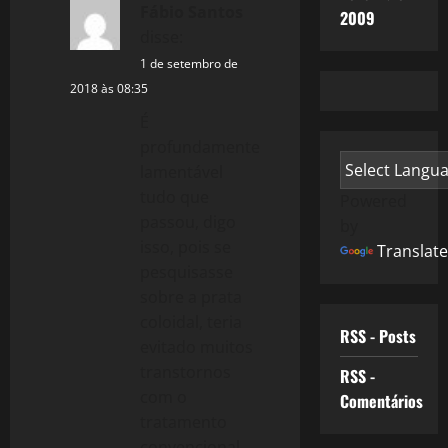
Fábio Santos
2009
disse:
1 de setembro de
2018 às 08:35
É
profundamente
lamentável
tudo que
Powered
passou, digo
by
isso, pois se
Translate
pesquisasse
sobre a prata
coloidal, teria
RSS - Posts
evitado muitos
transtornos
RSS -
com o
Comentários
tratamento
convencional.