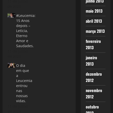
junho 2013
11 de junho
de 2020
maio 2013
#Leucemia:
abril 2013
15 Anos
depois –
março 2013
Letícia,
Eterno
fevereiro
Amor e
Saudades.
2013
11 de junho
de 2025
janeiro
2013
O dia
em que
dezembro
a
2012
Leucemia
entrou
novembro
nas
nossas
2012
vidas.
outubro
11 de junho
de 2024