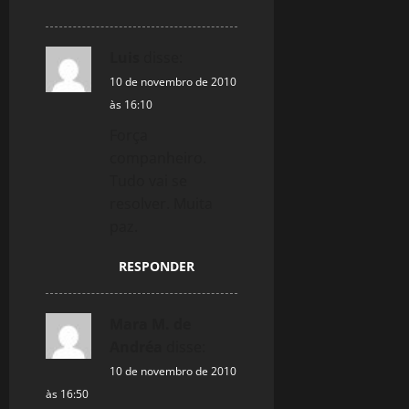
Luis
disse:
10 de novembro de 2010
às 16:10
Força
companheiro.
Tudo vai se
resolver. Muita
paz.
RESPONDER
Mara M. de
Andréa
disse:
10 de novembro de 2010
às 16:50