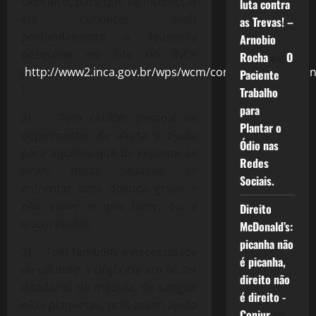
científico, para que se interessar
luta contra
em conhecer mais
as Trevas! –
profundamente a leucemia
Arnobio
pesquisar no Site do INCA
Rocha
em
O
(
http://www2.inca.gov.br/wps/wcm/connect/tiposdeca
Paciente
)
Trabalho
para
2) Tem caráter pessoal de
Plantar o
depoimento, de alerta e ajuda
Ódio nas
para aqueles que de repente se
Redes
viram nesta situação de
Sociais.
enfrentar uma doença grave e
não saber o que fazer, ou a
Direito
quem apelar;
McDonald’s:
picanha não
3) Tem também a necessidade
é picanha,
de difundir a urgência em se ter
direito não
doadores de medula, de sangue
é direito -
e/ou plaquetas, pois assim ajuda
Conjur
em