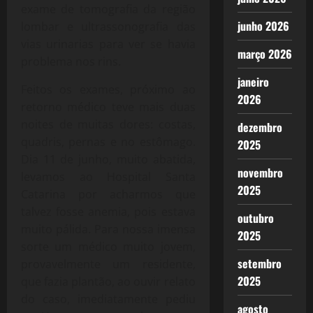
exame de tomografia da região
junho 2026
lombar e ultrassonografia das
vias urinarias para ver se havia
março 2026
problema nos rins.
janeiro
Feitos os exames, próximo ao
2026
retorno médico teve mais duas
noites de muitas dores: costas,
dezembro
quadris, pernas e no estômago.
2025
Dia 11 de junho, muito abatida,
novembro
levamos ao Hospital Santa
2025
Catarina por acharmos que
talvez fosse anemia, pois estava
outubro
muito pálida. Para nossa imensa
2025
sorte um médico muito jovem,
setembro
provavelmente um residente,
2025
que fazia plantão, ao ouvir relato
do caso, imediatamente pediu
agosto