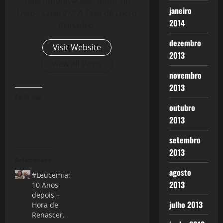
Telecomunicações. Autor do
janeiro
Livro - Crise 2.0: A Taxa de Lucro
2014
Reloaded.
dezembro
Visit Website
2013
View All Posts
novembro
2013
Curtir isso:
outubro
2013
setembro
2013
Relacionado
agosto
#Leucemia:
2013
10 Anos
depois –
julho 2013
Hora de
Renascer.