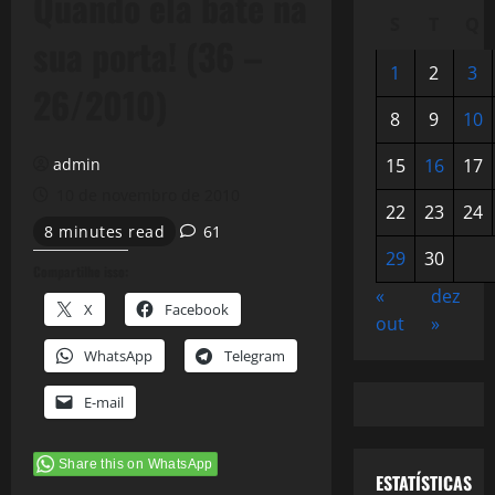
Quando ela bate na
S
T
Q
sua porta! (36 –
1
2
3
26/2010)
8
9
10
admin
15
16
17
10 de novembro de 2010
22
23
24
8 minutes read
61
29
30
Compartilhe isso:
«
dez
X
Facebook
out
»
WhatsApp
Telegram
E-mail
Share this on WhatsApp
ESTATÍSTICAS