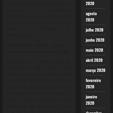
2020
contradição se ela estivesse no
hospital recebendo
agosto
medicamento intravenoso, eles
2020
pagariam, custo intravenoso é o
dobro, fora despesa de
julho 2020
internação).
junho 2020
Tratamento muito Longo e
maio 2020
mudanças no corpo e na alma
abril 2020
Em geral na fase inicial do
tratamento há queda dos
março 2020
cabelos e o corpo incha devido
fevereiro
ao uso de corticóides pesados e
2020
a retenção de líquidos, claro que
isto para uma jovem linda de 13
janeiro
anos é muito doloroso, abala
2020
confiança, fé, esperança. Tem
que ser muito forte para aceitar