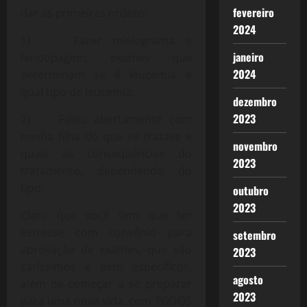
fevereiro
dar as primeiras ordens:
2024
1) Fazer mielograma e
janeiro
fenotipagem, exames que
2024
determinam se é leucemia e
qual tipo de leucemia;
dezembro
2023
2) Falou abertamente com
minha filha do que se tratava e
novembro
quais as conseqüências do
2023
tratamento, dependendo do
tipo;
outubro
2023
Claro que você tem que ter
estresse com convênio para
setembro
aprovação de exames, que são
2023
caríssimos e bem específicos,
agosto
além de começar a se preparar
2023
para uma nova vida, com TODOS