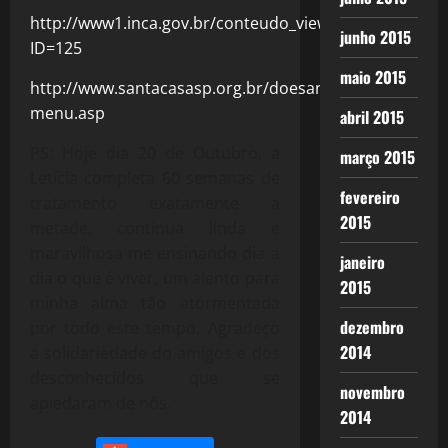
http://www1.inca.gov.br/conteudo_view.asp?
junho 2015
ID=125
maio 2015
http://www.santacasasp.org.br/doesangue/medula-
menu.asp
abril 2015
PS: Hoje dia 20 de Outubro, a
março 2015
Letícia completa 60 semanas de
fevereiro
tratamento exatamente a
2015
metade, continua linda e
maravilhosa me ensinando dia a
janeiro
dia o que é viver, um alento para
2015
minha alma tão atormentada
dezembro
por todo este tempo. Agradeço
2014
a solidariedade do amigos e dos
desconhecidos que se
novembro
apiedaram de nós.
2014