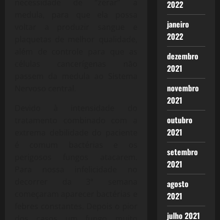
necessidade de “zerar” a
2022
medula, para que ela possa
janeiro
voltar a produzir sangue e
2022
plaquetas de melhor qualidade,
além de controle para que as
dezembro
células cancerígenas não
2021
passem da medula ao Sistema
novembro
Nervoso central.
2021
Devido à intensidade do
outubro
tratamento combinado com a
2021
extrema debilidade do paciente
é comum bactérias e os
setembro
perigosos fungos atacarem.
2021
Para nossa infelicidade no
decorrer da 3ª semana
agosto
começaram aparecer bactérias e
2021
febres constantes. Depois o pior
julho 2021
dos casos um fungo muito