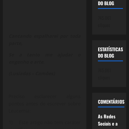
DO BLOG
745.061
cliques
Cantando espalharei por toda
parte,
ESTATÍSTICAS
Se a tanto me ajudar o
DO BLOG
engenho e arte.
745.061
(Lusíadas – Camões)
cliques
Preciso esclarecer alguns
COMENTÁRIOS
pontos antes de escrever sobre
Leucemia:
As Redes
1) Este artigo não tem caráter
Sociais e a