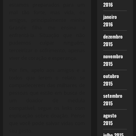
2016
estamos preparados para um
mal tão forte, mas vida, os
janeiro
amigos, principalmente minha
2016
Grande filha me ensina a
enfrentá-la. Situação que não
dezembro
pudemos culpar ninguém,
2015
terceirizar o sofrimento, apenas
novembro
viver de coração e esperança.
2015
Por fim, apelo aos amigos e a
outubro
todos que lerem o relato se
2015
compadecerem das milhares de
pessoas que estão em busca de
setembro
um doador de medula
2015
compatível, segue os links com
agosto
explicação sobre doação. Pense
2015
que você pode salvar vidas com
seu gesto.
julho 2015