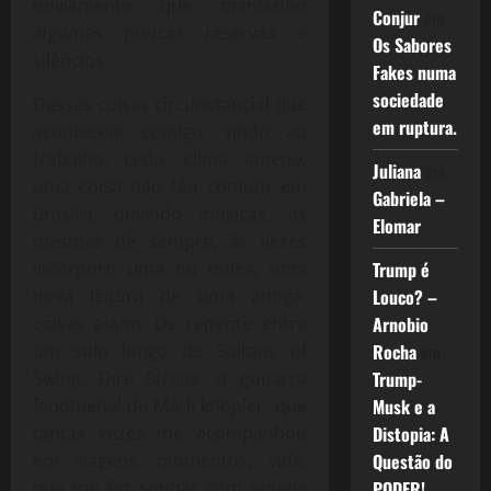
obviamente que mantenho
Conjur
em
algumas poucas reservas e
Os Sabores
silêncios.
Fakes numa
sociedade
Dessas coisas circunstancial que
em ruptura.
acontecem comigo, vindo ao
trabalho, cedo, clima ameno,
Juliana
em
uma coisa não tão comum em
Gabriela –
Brasília, ouvindo músicas, as
Elomar
mesmas de sempre, às vezes
incorporo uma ou outra, uma
Trump é
nova leitura de uma antiga,
Louco? –
coisas assim. De repente entra
Arnobio
um solo longo de Sultans of
Rocha
em
Swing, Dire Straits, a guitarra
Trump-
fenomenal de Mark knopler, que
Musk e a
tantas vezes me acompanhou
Distopia: A
em viagens, momentos, vida,
Questão do
que me fez sonhar com aquele
PODER!