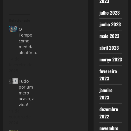
2023
julho 2023
Relacionado
junho 2023
O
Tempo
maio 2023
como
medida
abril 2023
aleatória.
março 2023
14 de
fevereiro de
fevereiro
2025
2023
Tudo
por um
janeiro
mero
2023
acaso, a
vida!
dezembro
11 de
2022
outubro de
2024
novembro