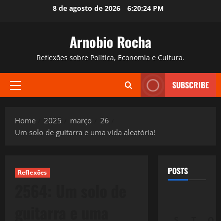
Skip
8 de agosto de 2026
6:20:25 PM
to
content
Arnobio Rocha
Reflexões sobre Política, Economia e Cultura.
SUBSCRIBE
Primary
Menu
Home
2025
março
26
Um solo de guitarra e uma vida aleatória!
POSTS
Reflexões
2564: Um solo de
guitarra e uma
S
T
Q