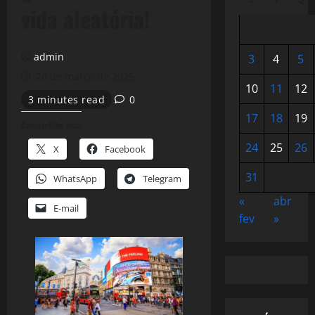
vida aleatória!
admin
3
4
5
26 de março de 2025
10
11
12
3 minutes read
0
17
18
19
Compartilhe isso:
24
25
26
X
Facebook
31
WhatsApp
Telegram
«
abr
E-mail
fev
»