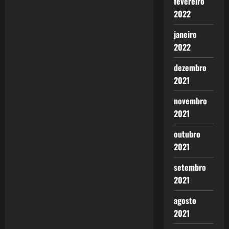
fevereiro
i
2022
g
janeiro
2022
a
dezembro
t
2021
i
novembro
2021
o
outubro
n
2021
setembro
2021
agosto
2021