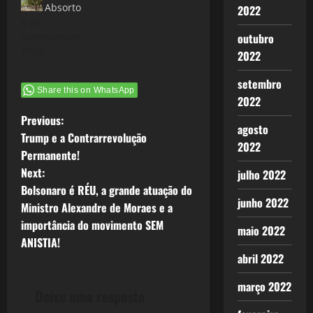
Absorto
2022
6 de
setembro de
outubro
2020
2022
setembro
Share this on WhatsApp
2022
P
Previous:
agosto
Trump e a Contrarrevolução
2022
o
Permanente!
Next:
julho 2022
s
Bolsonaro é RÉU, a grande atuação do
junho 2022
t
Ministro Alexandre de Moraes e a
importância do movimento SEM
maio 2022
n
ANISTIA!
abril 2022
a
março 2022
v
Deixe uma resposta