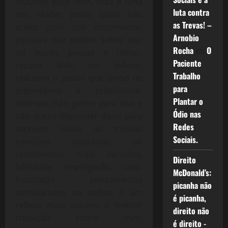
inclusive para mim, essa é uma
luta contra
das razões pelas quais não
as Trevas! –
aceito
post
sob encomenda,
Arnobio
pessoas que pedem sobre isso
Rocha
em
O
ou aquilo, pautas e temas,
Paciente
recuso, aliás, me inibem,
Trabalho
reduzem o pouco que tenho de
para
espontâneo e criatividade.
Plantar o
Ademais, não ganho para isso e
Ódio nas
não quero depender disso para
Redes
escrever todas as minhas
Sociais.
emoções aleatórias, os
sentimentos mais variados,
Direito
felicidade, empolgação, raiva,
McDonald’s:
frustração, pensamentos
picanha não
estruturados ou soltos, é um
é picanha,
reflexo mais sincero e melhor
direito não
tradução sobre mim,
é direito -