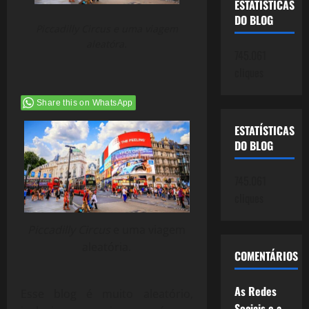
ESTATÍSTICAS
DO BLOG
Piccadilly Circus e uma viagem
aleatóra.
745.061
cliques
Share this on WhatsApp
ESTATÍSTICAS
DO BLOG
745.061
cliques
Piccadilly Circus
e uma viagem
aleatória.
COMENTÁRIOS
As Redes
Esse blog é muito aleatório,
Sociais e a