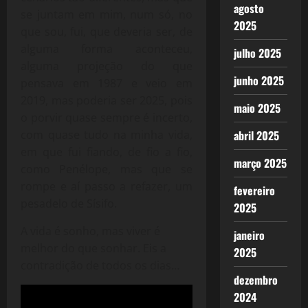
agosto
se juntam em mim, num só, no
2025
que sou, fui, que deveria ser, de
alguma forma aconteceu,
julho 2025
alguma projeção do que
junho 2025
pensava em 1987 e veio em
2019, mas poderia ser 2025, pois
maio 2025
o porvir quase sempre é incerto,
com quase tudo na minha vida,
abril 2025
em que fui fiando, de fio a fio,
março 2025
como Penélope, mas que se
rompe e aí passo a refazer, um
fevereiro
pesadelo de Sísifo.
2025
A vida é sonho, mas viver é
janeiro
melhor do que sonhar. Eis a
2025
contradição de todos os dias…
dezembro
2024