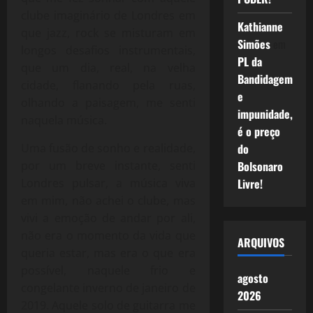
clube imaginário de Londres em
Kathianne
que jazz, rock se misturam em
Simões
em
longos desafios instrumentais,
PL da
que um dia, real, na velha
Bandidagem
cidade, flanando pela ruas,
e
olhando a paisagem, me senti
impunidade,
naquela música.
é o preço
Uma fusão de sonho e realidade,
do
por um breve instante, senti
Bolsonaro
Londres pulsar, a música viva
Livre!
em mim, não achei o clube, mas
vivi a emoção de andar por ali,
não era o momento da vida que
ARQUIVOS
queria estar, mas era o que era
possível, naquele frio e
agosto
congelante inverno de janeiro de
2026
2019. Aquele solo de guitarra me