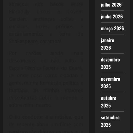
abraçou nos becos entre
julho 2026
Piccadilly Circus e Covent
junho 2026
Garden, andanças soltas e
curiosas, luzes, prédios e
março 2026
encantamento, a terra de
janeiro
Shakespeare, caramba!
2026
Por razões ainda mais
dezembro
desconexas, ou não, volto à
2025
Escola Técnica Federal do Ceará,
de onde nasci como cidadão e
novembro
gente, minha formação política e
2025
humana, as minhas maiores
descobertas sobre o mundo e
outubro
sobre mim mesmo.
2025
O fio condutor é a música, que
setembro
de repente abriu um filme com
2025
cenários tão diferentes, mas que