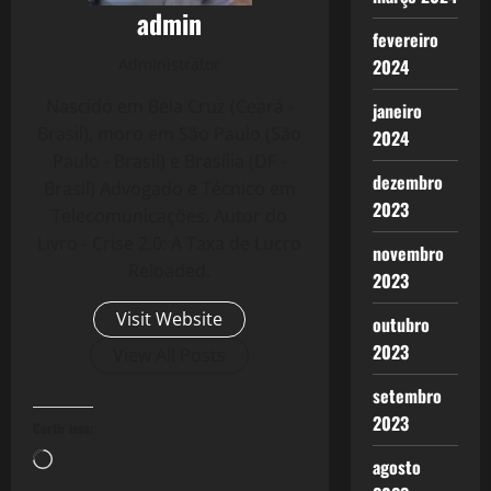
admin
fevereiro
Administrator
2024
Nascido em Bela Cruz (Ceará -
janeiro
Brasil), moro em São Paulo (São
2024
Paulo - Brasil) e Brasília (DF -
dezembro
Brasil) Advogado e Técnico em
2023
Telecomunicações. Autor do
Livro - Crise 2.0: A Taxa de Lucro
novembro
Reloaded.
2023
Visit Website
outubro
2023
View All Posts
setembro
2023
Curtir isso:
Carregando...
agosto