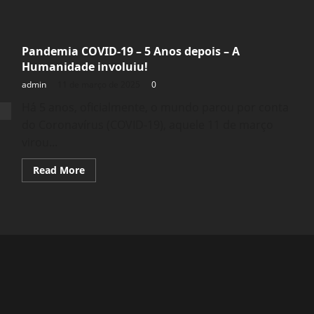
Pandemia COVID-19 – 5 Anos depois – A
Humanidade involuiu!
admin
11 de março de 2025
0
Há 5 anos, oficialmente, o mundo parou por conta
do Coronavírus (COVID-19), aquele 11 de março
virou...
Read
Read More
more
about
Pandemia
COVID-
19
–
5
Anos
depois
–
A
Humanidade
involuiu!