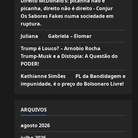
Direito McDonald’s: picanha não é
picanha, direito não é direito - Conjur
em
Os Sabores Fakes numa sociedade em
ruptura.
Juliana
em
Gabriela – Elomar
Trump é Louco? – Arnobio Rocha
em
Trump-Musk e a Distopia: A Questão do
PODER!
Kathianne Simões
em
PL da Bandidagem e
impunidade, é o preço do Bolsonaro Livre!
ARQUIVOS
agosto 2026
julho 2026