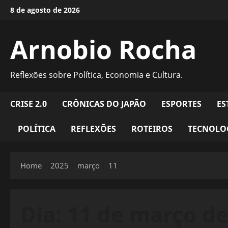
Skip
8 de agosto de 2026
to
content
Arnobio Rocha
Reflexões sobre Política, Economia e Cultura.
CRISE 2.0
CRÔNICAS DO JAPÃO
ESPORTES
ES
POLÍTICA
REFLEXÕES
ROTEIROS
TECNOLO
Home
2025
março
11
Dia:
11 de março de