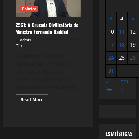
Política
3
4
5
2561: A Cruzada Civilizatória do
Ministro Fernando Haddad
10
11
12
admin
21 de março de 2025
17
18
19
0
O Ministro Fernando
24
25
26
Haddad tem concedido
31
entrevistas históricas
nesse mês, uma espécie de
«
abr
águas de março fechando...
fev
»
Read
Read More
more
about
2561:
A
Cruzada
Civilizatória
do
ESTATÍSTICAS
Ministro
Fernando