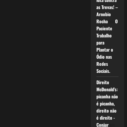
luta contra
as Trevas! –
Arnobio
Rocha
em
O
Paciente
Trabalho
para
Plantar o
Ódio nas
Redes
Sociais.
Direito
McDonald’s:
picanha não
é picanha,
direito não
é direito -
Conjur
em