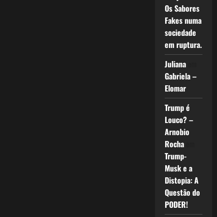
Os Sabores
Fakes numa
sociedade
em ruptura.
Juliana
em
Gabriela –
Elomar
Trump é
Louco? –
Arnobio
Rocha
em
Trump-
Musk e a
Distopia: A
Questão do
PODER!