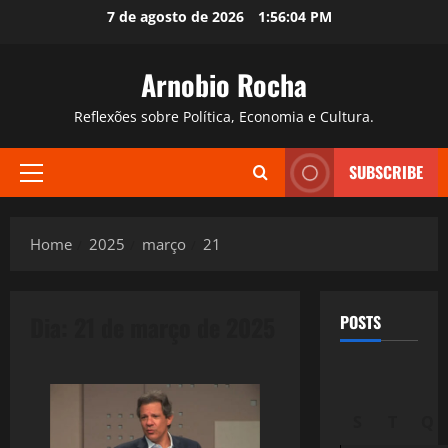
Skip
7 de agosto de 2026
1:56:05 PM
to
content
Arnobio Rocha
Reflexões sobre Política, Economia e Cultura.
SUBSCRIBE
Primary
Menu
Home
2025
março
21
Dia:
21 de março de 2025
POSTS
S
T
Q