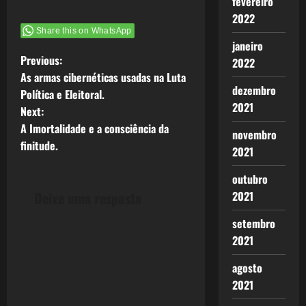
fevereiro
2022
Share this on WhatsApp
janeiro
P
Previous:
2022
As armas cibernéticas usadas na Luta
o
dezembro
Política e Eleitoral.
2021
Next:
s
A Imortalidade e a consciência da
novembro
t
finitude.
2021
n
outubro
2021
Deixe uma resposta
a
setembro
v
2021
i
agosto
2021
g