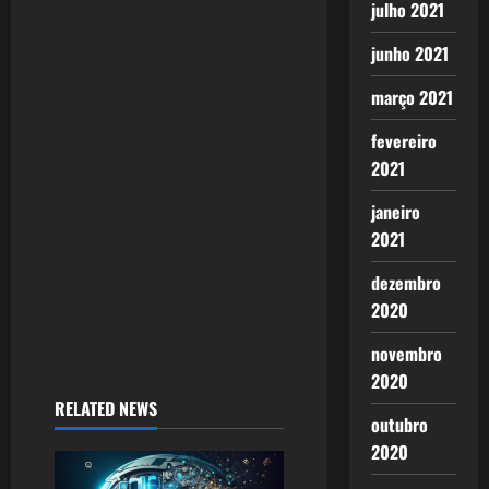
julho 2021
a
junho 2021
t
março 2021
i
fevereiro
o
2021
n
janeiro
2021
dezembro
2020
novembro
2020
RELATED NEWS
outubro
2020