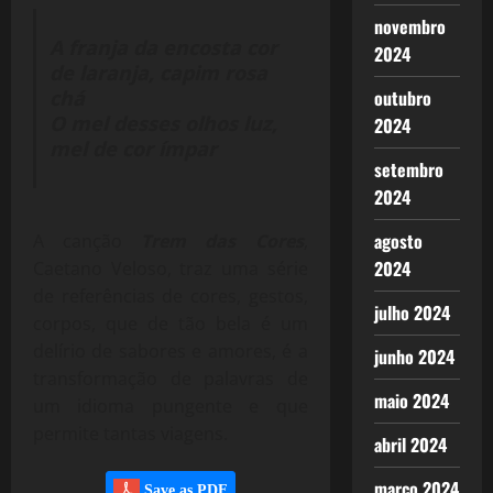
novembro
A franja da encosta cor
2024
de laranja, capim rosa
outubro
chá
O mel desses olhos luz,
2024
mel de cor ímpar
setembro
2024
agosto
A canção
Trem das Cores
,
2024
Caetano Veloso, traz uma série
de referências de cores, gestos,
julho 2024
corpos, que de tão bela é um
delírio de sabores e amores, é a
junho 2024
transformação de palavras de
maio 2024
um idioma pungente e que
permite tantas viagens.
abril 2024
março 2024
Save as PDF