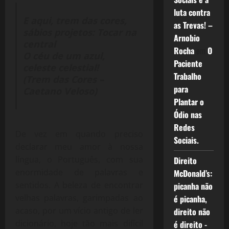
luta contra
E aqui, trem das cores,
as Trevas! –
sábios projetos: Tocar na
Arnobio
central
Rocha
em
O
O céu de um azul,
Paciente
celeste celestial!
Trabalho
(Trem das Cores –
para
Caetano Veloso)
Plantar o
Ódio nas
Redes
De vez em quando preciso
Sociais.
declarar meu amor à nossa
língua, o Português, com sua
Direito
enormidade de palavras e
McDonald’s:
sentidos. A beleza de encontrar
picanha não
velhas palavras, garimpadas ao
é picanha,
acaso, por um vício antigo de ler
direito não
dicionário, hoje tão mais difícil
é direito -