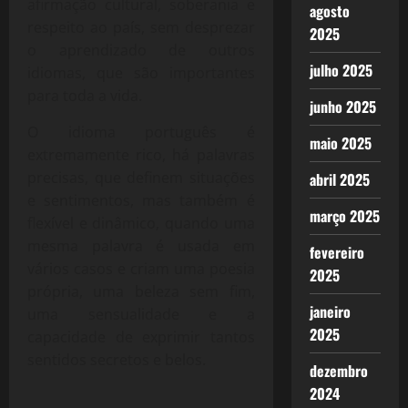
afirmação cultural, soberania e
agosto
respeito ao país, sem desprezar
2025
o aprendizado de outros
julho 2025
idiomas, que são importantes
para toda a vida.
junho 2025
O idioma português é
maio 2025
extremamente rico, há palavras
precisas, que definem situações
abril 2025
e sentimentos, mas também é
março 2025
flexível e dinâmico, quando uma
mesma palavra é usada em
fevereiro
vários casos e criam uma poesia
2025
própria, uma beleza sem fim,
janeiro
uma sensualidade e a
2025
capacidade de exprimir tantos
sentidos secretos e belos.
dezembro
2024