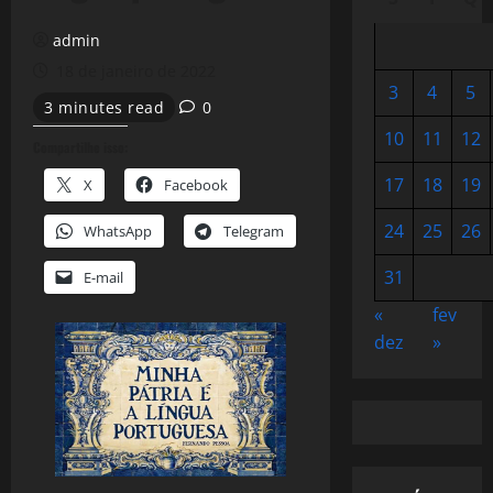
admin
18 de janeiro de 2022
3
4
5
3 minutes read
0
10
11
12
Compartilhe isso:
17
18
19
X
Facebook
24
25
26
WhatsApp
Telegram
31
E-mail
«
fev
dez
»