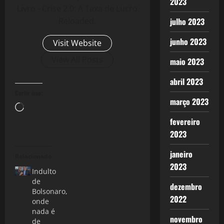
2023
Livro - Crise 2.0: A Taxa de Lucro
julho 2023
Reloaded.
junho 2023
Visit Website
View All Posts
maio 2023
abril 2023
Curtir isso:
março 2023
Carregando...
fevereiro
2023
janeiro
Relacionado
2023
Indulto
de
dezembro
Bolsonaro,
2022
onde
nada é
novembro
de