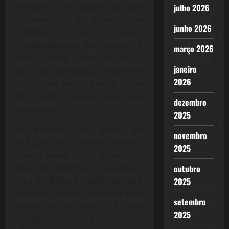
redações, uma dessas, foi “não
julho 2026
obstante” que ela usou na sua
junho 2026
redação da Fuvest,
orgulhosamente me mostrou o
março 2026
texto e como coube tão bem o
janeiro
uso da expressão, realmente
2026
ficou muito bem colocado, o que
lhe rendeu pontos para sua
dezembro
aprovação.
2025
As palavras têm poder de
novembro
sedução em nossas mentes,
2025
muitas delas, ficam escondidas
para os eruditos, estudiosos,
outubro
uma dinâmica própria nos mais
2025
variados idiomas. Conhecer bem
setembro
nosso idioma pátrio é uma
2025
obrigação e uma forma de