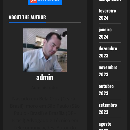
fevereiro
ABOUT THE AUTHOR
2024
janeiro
2024
dezembro
2023
novembro
2023
admin
outubro
Administrator
2023
Nascido em Bela Cruz (Ceará -
setembro
Brasil), moro em São Paulo (São
2023
Paulo - Brasil) e Brasília (DF -
Brasil) Advogado e Técnico em
agosto
Telecomunicações. Autor do