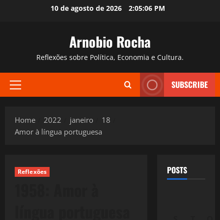
Skip
10 de agosto de 2026
2:05:07 PM
to
content
Arnobio Rocha
Reflexões sobre Política, Economia e Cultura.
SUBSCRIBE
Primary
Menu
Home
2022
janeiro
18
Amor à língua portuguesa
POSTS
Reflexões
1958: Amor à
língua portuguesa
S
T
Q