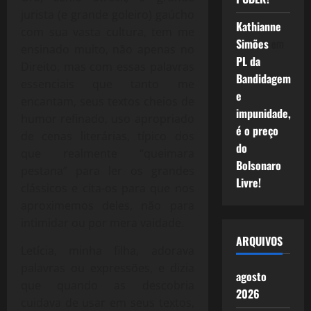
jurista (e grande goleiro) gaúcho
Kathianne
com sua vasta cultura, tem me
Simões
em
ensinado muito, não apenas no
PL da
Direito, mas com essas palavras
Bandidagem
essenciais que tanto me
e
encantam, seus textos cheios de
impunidade,
humor refinado, uso apropriado
é o preço
de cenas literárias, típico dos
do
que realmente “queimara
Bolsonaro
pestana” para ler os grandes
Livre!
clássicos e cita-os para que nos
aproximemos deles, não para
intimidar ou por mera vaidade.
ARQUIVOS
Letícia, minha filha, adorava
palavras ou expressões, e dizia
agosto
que quando as descobria
2026
cuidava de usar em seus textos,