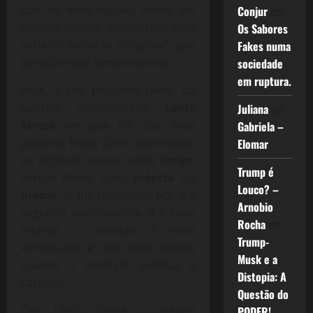
com os meio digitais, antes, um
Conjur
em
simples folhear, encontrava uma
Os Sabores
série de palavras “mágicas”, que
Fakes numa
pareciam dar sentido ao dia.
sociedade
em ruptura.
Hoje, li um pequeno tweet do
querido companheiro
Lênio
Juliana
em
Streck
em que ele usa duas
Gabriela –
palavras linda, como alternativa,
Elomar
ao adjetivar nosso velho
imigo
,
Trump é
Sergio Moro, com:
Inépcia
ou
Louco? –
Inópia,
já lhe respondo, fico a a
Arnobio
segunda qualificadora, lhe cabe
Rocha
em
melhor, o sentido é mais
Trump-
apropriado e não deixa dúvida
Musk e a
quanto à condição jurídica e
Distopia: A
caráter.
Questão do
Ora, Lênio Streck, o grande
PODER!