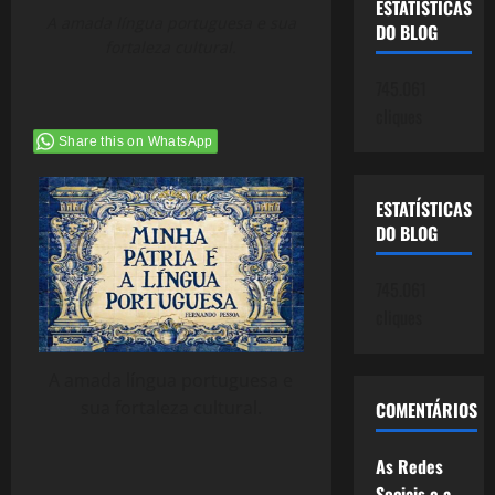
ESTATÍSTICAS
A amada língua portuguesa e sua
DO BLOG
fortaleza cultural.
745.061
cliques
Share this on WhatsApp
ESTATÍSTICAS
DO BLOG
745.061
cliques
A amada língua portuguesa e
sua fortaleza cultural.
COMENTÁRIOS
As Redes
Sociais e a