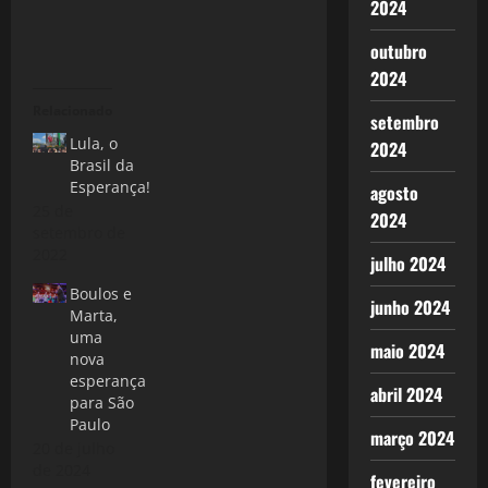
2024
outubro
2024
Relacionado
setembro
Lula, o
2024
Brasil da
Esperança!
agosto
25 de
2024
setembro de
2022
julho 2024
Boulos e
junho 2024
Marta,
uma
maio 2024
nova
esperança
abril 2024
para São
Paulo
março 2024
20 de julho
de 2024
fevereiro