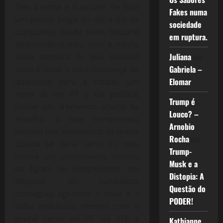
Tive a sorte e o prazer de ficar
Fakes numa
um pouco longe do dia a dia da
sociedade
campanha, desde cedo, declarei
em ruptura.
abertamente meu voto e minha
Juliana
em
visão otimista de que Haddad
Gabriela –
seria o novo e uma mudança de
Elomar
qualidade para a cidade, um
novo ar no PT e na política,
Trump é
houve um tremendo acerto na
Louco? –
escolha, o que comprovou,
Arnobio
mesmo nos momentos de maior
Rocha
em
dúvida se daria certo ou não.
Trump-
Houve um crescimento imenso
Musk e a
da figura do inexperiente, em
Distopia: A
eleições, do candidato,
Questão do
conseguiu aglutinar a nova e a
PODER!
velha militância, mesmo com o
brutal cerco ao PT via STF e
Kathianne