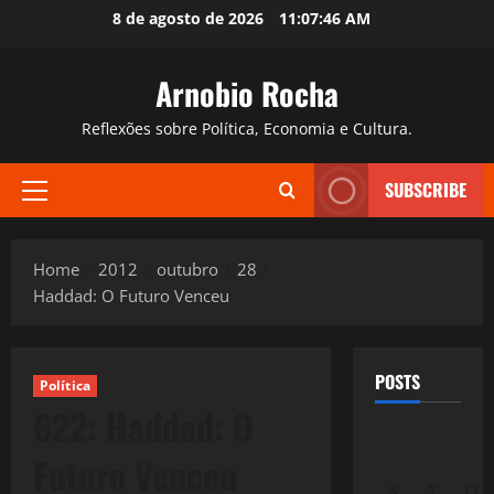
Skip
8 de agosto de 2026
11:07:47 AM
to
content
Arnobio Rocha
Reflexões sobre Política, Economia e Cultura.
SUBSCRIBE
Primary
Menu
Home
2012
outubro
28
Haddad: O Futuro Venceu
POSTS
Política
622: Haddad: O
Futuro Venceu
S
T
Q