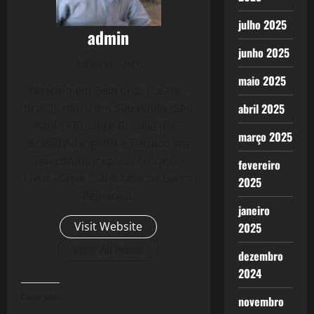
julho 2025
admin
junho 2025
Administrator
maio 2025
Nascido em Bela Cruz (Ceará -
Brasil), moro em São Paulo (São
abril 2025
Paulo - Brasil) e Brasília (DF -
março 2025
Brasil) Advogado e Técnico em
Telecomunicações. Autor do
fevereiro
Livro - Crise 2.0: A Taxa de Lucro
2025
Reloaded.
janeiro
Visit Website
2025
View All Posts
dezembro
2024
Curtir isso:
novembro