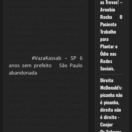
as Trevas! –
respirável, uma esperança
Arnobio
brotou no arco íris, para marcar
Rocha
em
O
com as cores tão significativas o
Paciente
fim de uma era de intolerância,
Trabalho
um armistício de paz, diante de
para
um tão longo tempo ruim e sujo.
Plantar o
Já escrevi aqui como estar minha
Ódio nas
cidade (
#VazaKassab – SP 6
Redes
anos sem prefeito
e
São Paulo
Sociais.
abandonada
), mas finalmente
Direito
ela acordou, hoje transforma em
McDonald’s:
passado uma experiência
picanha não
traumática demais. Aqui cabe
é picanha,
refletir , como São Paulo
direito não
resistiu? Que energia tão grande
é direito -
tem esta cidade? Como vamos
Conjur
em
agir para sua reconstrução?
Os Sabores