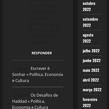
outubro
votos. Era mais
2022
um poste que o
PIG queria
setembro
derrubar..mas a
2022
História se faz de
agosto
Fatos e não de
2022
Factóides.
julho 2022
RESPONDER
junho 2022
Pingback:
Escrever é
maio 2022
Sonhar « Política, Economia
abril 2022
e Cultura
março 2022
Pingback:
Os Desafios de
fevereiro
Haddad « Política,
2022
Economia e Cultura