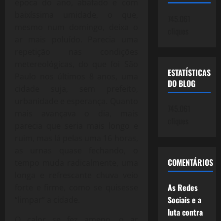
época do ano, abafado e com
baixíssima umidade, o que,
745.061
mesmo num domingo, deixa o
cliques
ar mais poluído. Parecia uma
repetição nas condições
metereológicas, do que foi São
ESTATÍSTICAS
Paulo nos últimos 8 anos, uma
DO BLOG
cidade suja, sem prefeito,
urbanidade e esperança. Quanto
745.061
mais avançava o dia, mais
cliques
parecia que seria mais longo e
ruim, mas lá pelas uma 16 horas,
as urnas quase fechando, o
COMENTÁRIOS
tempo muda radicalmente, uma
longa e refrescante chuva veio
As Redes
forte e firme, como se quisesse
Sociais e a
“limpar” a cidade.
luta contra
O calor se fez ameno, o ar