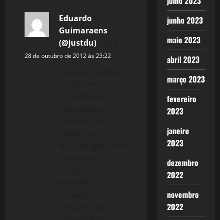
julho 2023
v
Eduardo
junho 2023
Guimaraens
i
maio 2023
(@justdu)
disse:
g
28 de outubro de 2012 às 23:22
abril 2023
a
Eu estive na Praça
março 2023
da Sé com cerca
t
de 1000 outros
fevereiro
militantes no
2023
i
primeiro ato
janeiro
público de
o
2023
Haddad após uma
n
caminhada
dezembro
chegamos a Sé.
2022
Naquele
novembro
momento ele
2022
tinha 3% das
intenções de