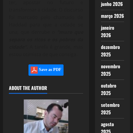
ter, apostar no futuro e
junho 2026
transformar a cidade. O discurso
março 2026
foi marcado pelo chamado de
Haddad para que a cidade se
janeiro
una, que derrube o
“muro que
2026
separa os ricos e os pobres da
dezembro
cidade”.
A tarefa é grande, mas
2025
estou otimista de que consiga.
novembro
Save as PDF
2025
outubro
ABOUT THE AUTHOR
2025
setembro
2025
agosto
2025