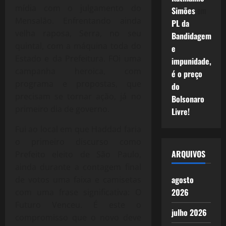
mídia com o julgamento do
Simões
em
Mensalão. Enfrentando ainda
PL da
velha raposa, Serra, no seu
Bandidagem
quintal, com a máquina toda do
e
Estado e da Prefeitura. FOi uma
impunidade,
campanha heroica, com
é o preço
programa e propostas, que
do
precisam se tornar ação, já no
Bolsonaro
primeiro dia de governo.
Livre!
Fui ao local em que Haddad faria
o primeiro discurso como
ARQUIVOS
Prefeito eleito de São Paulo,
ainda durante a contagem final
agosto
de votos uma faixa e camisetas
2026
com uma frase significativa: O
Futuro Venceu. É este o
julho 2026
compromisso que o novo deve