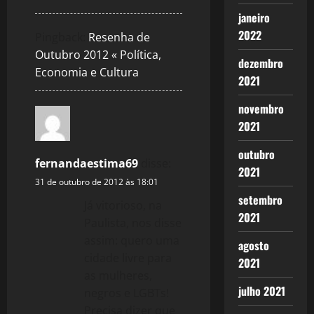
janeiro
2022
Pingback:
Resenha de
Outubro 2012 « Política,
dezembro
Economia e Cultura
2021
novembro
2021
outubro
fernandaestima69
disse:
2021
31 de outubro de 2012 às 18:01
setembro
Já vitorioso, na
2021
Paulista, nos disse
assim: quero uma
agosto
cidade livre para
2021
as mulheres,
julho 2021
negros e LGBTs!
Precisa dizer que