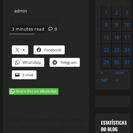
admin
1
2
3
28 de outubro de 2012
8
9
10
3 minutes read
0
15
16
17
Compartilhe isso:
22
23
24
X
Facebook
29
30
31
WhatsApp
Telegram
«
nov
E-mail
set
»
Share this on WhatsApp
O dia amanheceu mais quente
ESTATÍSTICAS
do que o normal, para esta
DO BLOG