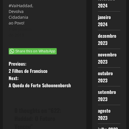
2024
#VaiHaddad,
Devolva
janeiro
Cidadania
ao Povo!
2024
1 de janeiro
de 2013
dezembro
2023
Share this on WhatsApp
novembro
2023
P
Previous:
2 Filhos de Francisco
outubro
o
Next:
2023
A Queda do Forte Schoonenborch
s
setembro
t
2023
0 thoughts on “
622:
agosto
n
Haddad: O Futuro
2023
a
Venceu
”