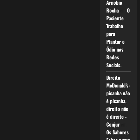
Arnobio
Rocha
em
O
Paciente
Trabalho
para
Plantar o
Ódio nas
Redes
Sociais.
Direito
McDonald’s:
picanha não
é picanha,
direito não
é direito -
Conjur
em
Os Sabores