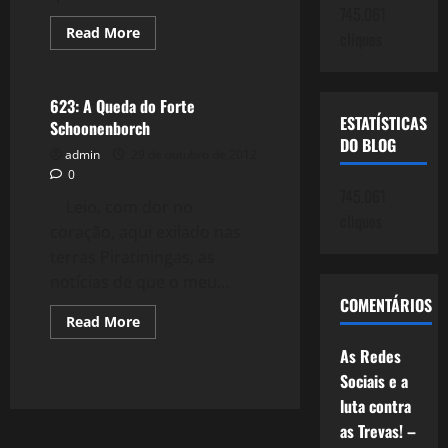
745.061
Read
Read More
cliques
more
Política
about
624:
Escrever
é
623: A Queda do Forte
Sonhar
ESTATÍSTICAS
Schoonenborch
DO BLOG
admin
29 de outubro de 2012
0
745.061
Leio, com dor no
cliques
coração, aqui exilado nas
terras Piratiningas, as
notícias de que o meu...
COMENTÁRIOS
Read
Read More
more
about
As Redes
623:
A
Sociais e a
Queda
luta contra
do
Forte
as Trevas! –
Schoonenborch