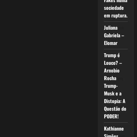
Fakes numa
sociedade
em ruptura.
Juliana
em
Gabriela –
Elomar
Trump é
Louco? –
Arnobio
Rocha
em
Trump-
Musk e a
Distopia: A
Questão do
PODER!
Kathianne
Simões
em