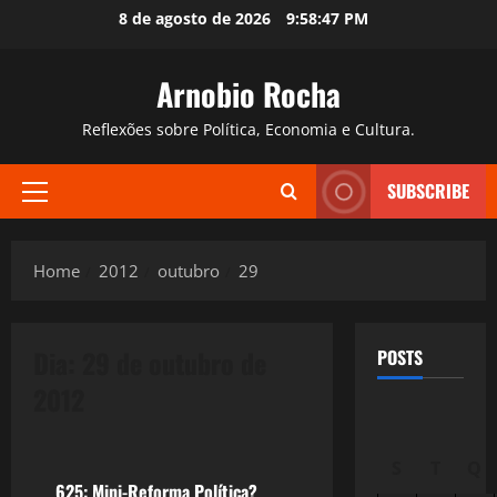
Skip
8 de agosto de 2026
9:58:48 PM
to
content
Arnobio Rocha
Reflexões sobre Política, Economia e Cultura.
SUBSCRIBE
Primary
Menu
Home
2012
outubro
29
Dia:
29 de outubro de
POSTS
2012
Política
S
T
Q
625: Mini-Reforma Política?