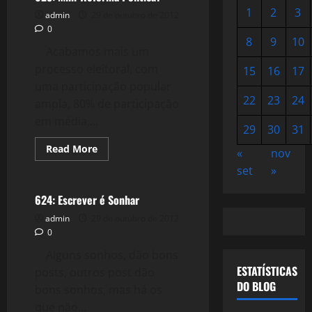
1
2
3
admin
29 de outubro de 2012
0
8
9
10
Acabamos mais um
processo eleitoral, com
15
16
17
uma participação popular
22
23
24
ampla, 80% de participação
em média,...
29
30
31
Read
Read More
«
nov
more
Reflexões
about
set
»
625:
Mini-
Reforma
624: Escrever é Sonhar
Política?
admin
29 de outubro de 2012
0
Alguns sonhos, dão bons
ESTATÍSTICAS
posts, outros post dão
DO BLOG
bons sonhos, mas há os
que não...